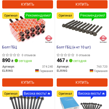
КУПИТЬ
КУПИТЬ
Рекомендуємо!
Рекомендуємо!
Оригинал
Оригинал
Болт ГБЦ
Болт ГБЦ (к-кт 10 шт)
0 отзывов
0 отзывов
890
467
₴
сегодня
₴
сегодня
Артикул:
374.240
Артикул:
760.720
ELRING
ELRING
Германия
Германия
КУПИТЬ
КУПИТЬ
Висока якість! 🔥
Висока якість! 🔥
Оригинал
Оригинал