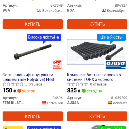
Артикул:
BK3349
Артикул:
BK6327
BGA
BGA
Великобритания
Великобритания
КУПИТЬ
КУПИТЬ
Висока якість! 🔥
Ціна-Якість!
Болт головки(з внутрішнім
Комплект болтів з головкою
шліцем типу Polydrive) FEBI
системи TORX з чорного
BILSTEIN 34696
металу
0 отзывов
0 отзывов
150
835
₴
завтра
₴
сегодня
Артикул:
34696
Артикул:
81039200
FEBI BILSTEIN
AJUSA
Германия
Испания
КУПИТЬ
КУПИТЬ