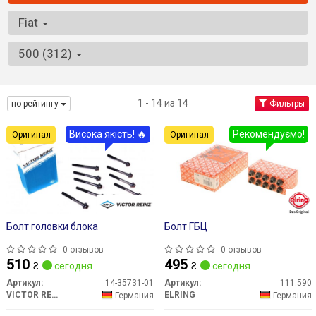
Fiat
500 (312)
1 - 14 из 14
по рейтингу
Фильтры
Висока якість! 🔥
Рекомендуємо!
Оригинал
Оригинал
Болт головки блока
Болт ГБЦ
0 отзывов
0 отзывов
510
495
₴
сегодня
₴
сегодня
Артикул:
14-35731-01
Артикул:
111.590
VICTOR REINZ
ELRING
Германия
Германия