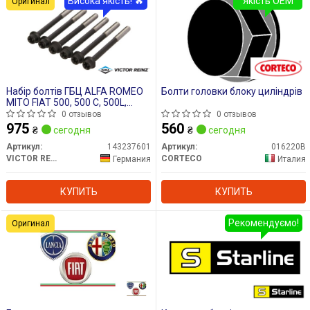
Висока якість! 🔥
Якість OEM
Оригинал
Набір болтів ГБЦ ALFA ROMEO
Болти головки блоку циліндрів
MITO FIAT 500, 500 C, 500L,
PANDA, PUNTO,
0 отзывов
0 отзывов
PUNTO/HATCHBACK LANCIA
975
560
₴
сегодня
₴
сегодня
YPSILON 0.9/0.9CNG/0.9LPG
09.09-
Артикул:
143237601
Артикул:
016220B
VICTOR REINZ
CORTECO
Германия
Италия
КУПИТЬ
КУПИТЬ
Рекомендуємо!
Оригинал