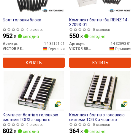
Болт головки блока
Комплект болтів гбц REINZ 14-
32093-01
0 отзывов
0 отзывов
952
550
₴
сегодня
₴
сегодня
Артикул:
14-32191-01
Артикул:
14-32093-01
VICTOR REINZ
VICTOR REINZ
Германия
Германия
КУПИТЬ
КУПИТЬ
Комплект болтів з головкою
Комплект болтів з головкою
системи TORX з чорного
системи TORX з чорного
металу
металу
0 отзывов
0 отзывов
802
364
₴
сегодня
₴
сегодня