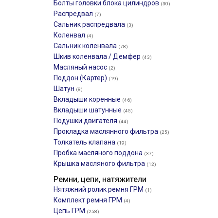
Болты головки блока цилиндров
(30)
Распредвал
(7)
Сальник распредвала
(3)
Коленвал
(4)
Сальник коленвала
(78)
Шкив коленвала / Демфер
(43)
Масляный насос
(2)
Поддон (Картер)
(19)
Шатун
(8)
Вкладыши коренные
(46)
Вкладыши шатунные
(45)
Подушки двигателя
(44)
Прокладка маслянного фильтра
(25)
Толкатель клапана
(19)
Пробка масляного поддона
(37)
Крышка масляного фильтра
(12)
Ремни, цепи, натяжители
Нятяжний ролик ремня ГРМ
(1)
Комплект ремня ГРМ
(4)
Цепь ГРМ
(258)