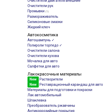
Очистители двигателя внешние
Очистители рук
Промывки
(1)
Размораживатель
Силиконовые смазки
Жидкий ключ
Автокосметика
Автошампунь ✓
Полироли торпедо ✓
Очистители салона
Очистители кузова
Мочалка для авто
Салфетки для авто
Лакокрасочные материалы
New
Растворители
New
Реставрационный карандаш для авто
Материалы для подготовки и покраски
Лак автомобильный
Шпаклевка
Преобразователь ржавчины
Антикоррозийные покрытия