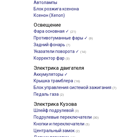
Автолампы
Блок розжига ксенона
Ксенон (Xenon)
Освещение
Фара основная ✓
(21)
Противотуманные фары ✓
(9)
Задний фонарь
(7)
Указатели поворота ✓
(14)
Корректор фар
(3)
Электрика двигателя
Аккумуляторы ✓
Крышка трамблера
(16)
Блок управления системой зажигания
(7)
Педаль газа
(2)
Электрика Кузова
Шлейф подрулевой
(3)
Подрулевые переключатели
(30)
Кнопки и переключатели
(5)
Центральный замок
(2)