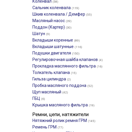
Коленвал
(58)
Сальник коленвала
(119)
Шкив коленвала / Демфер
(55)
Масляный насос
(39)
Поддон (Картер)
(30)
Шатун
(9)
Вкладыши коренные
(89)
Вкладыши шатунные
(116)
Подушки двигателя
(150)
Регулировочная шайба клапанов
(4)
Прокладка маслянного фильтра
(16)
Толкатель клапана
(15)
Гильза цилиндра
(2)
Пробка масляного поддона
(52)
Щуп масляный
(42)
ГБЦ
(6)
Крышка масляного фильтра
(19)
Ремни, цепи, натяжители
Нятяжний ролик ремня ГРМ
(145)
Ремень ГРМ
(77)