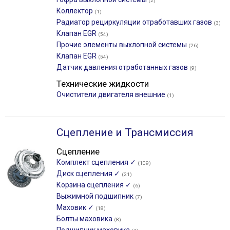
(2)
Коллектор
(1)
Радиатор рециркуляции отработавших газов
(3)
Клапан EGR
(54)
Прочие элементы выхлопной системы
(26)
Клапан EGR
(54)
Датчик давления отработанных газов
(9)
Технические жидкости
Очистители двигателя внешние
(1)
Сцепление и Трансмиссия
Сцепление
Комплект сцепления ✓
(109)
Диск сцепления ✓
(21)
Корзина сцепления ✓
(6)
Выжимной подшипник
(7)
Маховик ✓
(18)
Болты маховика
(8)