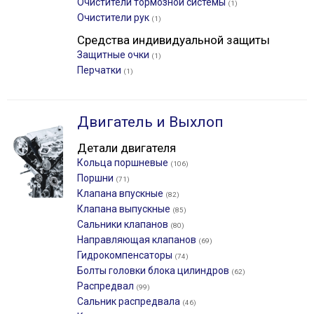
Очистители тормозной системы
(1)
Очистители рук
(1)
Средства индивидуальной защиты
Защитные очки
(1)
Перчатки
(1)
Двигатель и Выхлоп
Детали двигателя
Кольца поршневые
(106)
Поршни
(71)
Клапана впускные
(82)
Клапана выпускные
(85)
Сальники клапанов
(80)
Направляющая клапанов
(69)
Гидрокомпенсаторы
(74)
Болты головки блока цилиндров
(62)
Распредвал
(99)
Сальник распредвала
(46)