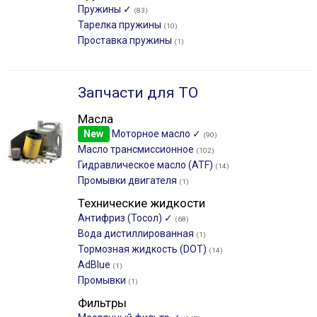
Пружины ✓
(83)
Тарелка пружины
(10)
Проставка пружины
(1)
Запчасти для ТО
Масла
New
Моторное масло ✓
(90)
Масло трансмиссионное
(102)
Гидравлическое масло (ATF)
(14)
Промывки двигателя
(1)
Технические жидкости
Антифриз (Тосол) ✓
(68)
Вода дистиллированная
(1)
Тормозная жидкость (DOT)
(14)
AdBlue
(1)
Промывки
(1)
Фильтры