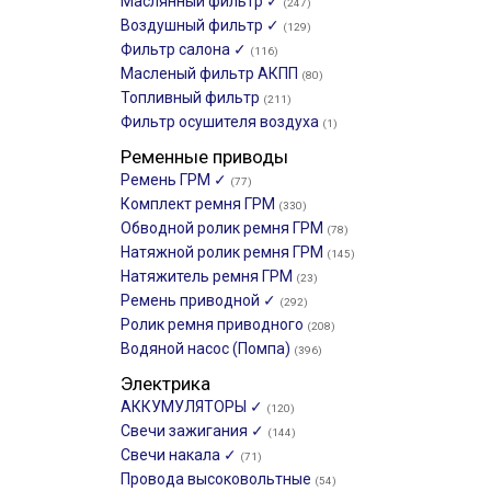
Маслянный фильтр ✓
(247)
Воздушный фильтр ✓
(129)
Фильтр салона ✓
(116)
Масленый фильтр АКПП
(80)
Топливный фильтр
(211)
Фильтр осушителя воздуха
(1)
Ременные приводы
Ремень ГРМ ✓
(77)
Комплект ремня ГРМ
(330)
Обводной ролик ремня ГРМ
(78)
Натяжной ролик ремня ГРМ
(145)
Натяжитель ремня ГРМ
(23)
Ремень приводной ✓
(292)
Ролик ремня приводного
(208)
Водяной насос (Помпа)
(396)
Электрика
АККУМУЛЯТОРЫ ✓
(120)
Свечи зажигания ✓
(144)
Свечи накала ✓
(71)
Провода высоковольтные
(54)