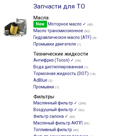
Запчасти для ТО
Масла
New
Моторное масло ✓
(60)
Масло трансмиссионное
(92)
Гидравлическое масло (ATF)
(6)
Промывки двигателя
(1)
Технические жидкости
Антифриз (Тосол) ✓
(36)
Вода дистиллированная
(1)
Тормозная жидкость (DOT)
(16)
AdBlue
(3)
Промывки
(1)
Фильтры
Маслянный фильтр ✓
(296)
Воздушный фильтр ✓
(92)
Фильтр салона ✓
(63)
Масленый фильтр АКПП
(95)
Топливный фильтр
(40)