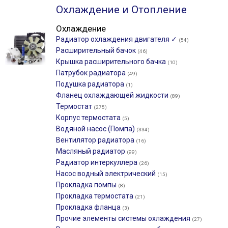
Охлаждение и Отопление
Охлаждение
Радиатор охлаждения двигателя ✓
(54)
Расширительный бачок
(46)
Крышка расширительного бачка
(10)
Патрубок радиатора
(49)
Подушка радиатора
(1)
Фланец охлаждающей жидкости
(89)
Термостат
(275)
Корпус термостата
(5)
Водяной насос (Помпа)
(334)
Вентилятор радиатора
(16)
Масляный радиатор
(99)
Радиатор интеркуллера
(26)
Насос водный электрический
(15)
Прокладка помпы
(8)
Прокладка термостата
(21)
Прокладка фланца
(3)
Прочие элементы системы охлаждения
(27)