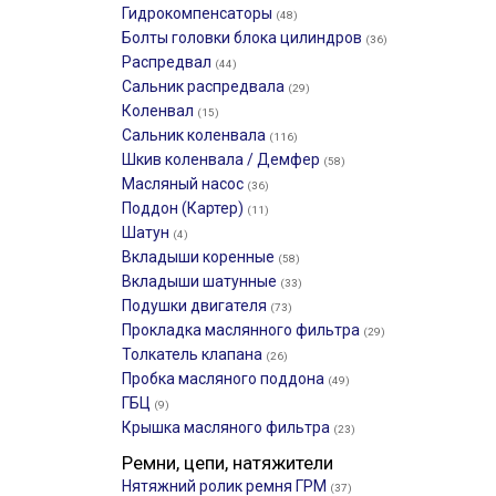
Гидрокомпенсаторы
(48)
Болты головки блока цилиндров
(36)
Распредвал
(44)
Сальник распредвала
(29)
Коленвал
(15)
Сальник коленвала
(116)
Шкив коленвала / Демфер
(58)
Масляный насос
(36)
Поддон (Картер)
(11)
Шатун
(4)
Вкладыши коренные
(58)
Вкладыши шатунные
(33)
Подушки двигателя
(73)
Прокладка маслянного фильтра
(29)
Толкатель клапана
(26)
Пробка масляного поддона
(49)
ГБЦ
(9)
Крышка масляного фильтра
(23)
Ремни, цепи, натяжители
Нятяжний ролик ремня ГРМ
(37)