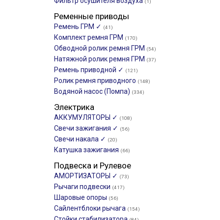
Фильтр осушителя воздуха
(1)
Ременные приводы
Ремень ГРМ ✓
(41)
Комплект ремня ГРМ
(170)
Обводной ролик ремня ГРМ
(54)
Натяжной ролик ремня ГРМ
(37)
Ремень приводной ✓
(121)
Ролик ремня приводного
(148)
Водяной насос (Помпа)
(334)
Электрика
АККУМУЛЯТОРЫ ✓
(108)
Свечи зажигания ✓
(56)
Свечи накала ✓
(20)
Катушка зажигания
(66)
Подвеска и Рулевое
АМОРТИЗАТОРЫ ✓
(73)
Рычаги подвески
(417)
Шаровые опоры
(56)
Сайлентблоки рычага
(154)
Стойки стабилизатора
(84)