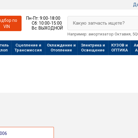
До
Пн-Пт:
9:00-18:00
одбор по
Какую запчасть ищете?
Сб:
10:00-15:00
VIN
Вс:
ВЫХОДНОЙ
Например: амортизатор Октавия, 5
тель
Сцепление и
Охлаждение и
Электрика и
КУЗОВ и
А
хлоп
Трансмиссия
Отопление
Освещение
ОПТИКА
А
006