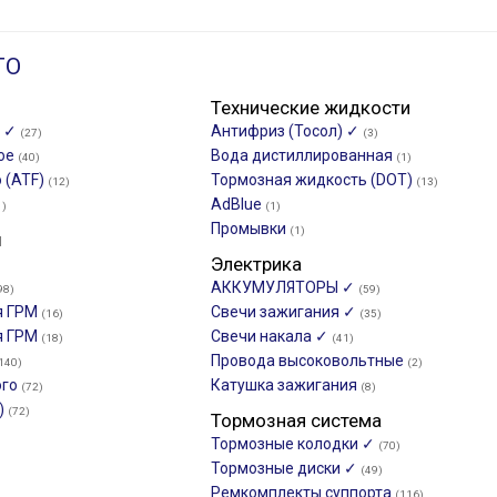
ТО
Технические жидкости
о ✓
Антифриз (Тосол) ✓
(27)
(3)
ное
Вода дистиллированная
(40)
(1)
 (ATF)
Тормозная жидкость (DOT)
(12)
(13)
AdBlue
1)
(1)
Промывки
(1)
ы
Электрика
АККУМУЛЯТОРЫ ✓
98)
(59)
я ГРМ
Свечи зажигания ✓
(16)
(35)
я ГРМ
Свечи накала ✓
(18)
(41)
Провода высоковольтные
140)
(2)
ого
Катушка зажигания
(72)
(8)
)
(72)
Тормозная система
Тормозные колодки ✓
(70)
Тормозные диски ✓
(49)
Ремкомплекты суппорта
(116)