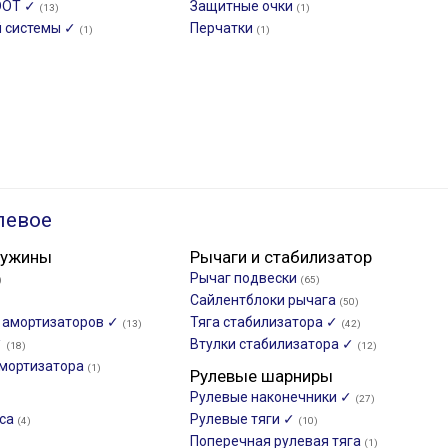
DOT ✓
Защитные очки
(13)
(1)
й системы ✓
Перчатки
(1)
(1)
левое
ружины
Рычаги и стабилизатор
Рычаг подвески
)
(65)
Сайлентблоки рычага
(50)
и амортизаторов ✓
Тяга стабилизатора ✓
(13)
(42)
✓
Втулки стабилизатора ✓
(18)
(12)
мортизатора
(1)
Рулевые шарниры
Рулевые наконечники ✓
(27)
еса
Рулевые тяги ✓
(4)
(10)
Поперечная рулевая тяга
(1)