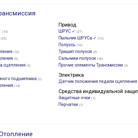
рансмиссия
Привод
✓
ШРУС ✓
(14)
(27)
к
Пыльник ШРУСа ✓
(25)
(72)
Полуось
(10)
пления
Тришип полуоси
(10)
(3)
пления
Сальники полуоси
(5)
(18)
а сцепления
Прочие элементы Трансмиссии
(3)
(3)
Электрика
ного подшипника
(2)
Датчик положения педали сцепления
пления
(16)
Средства индивидуальной защи
Защитные очки
(1)
Перчатки
(1)
 Отопление