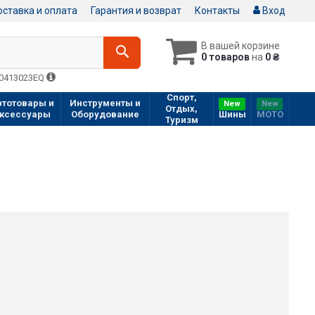
ставка и оплата
Гарантия и возврат
Контакты
Вход
В вашей корзине
0 товаров
на
0 ₴
Q0413023EQ
Спорт,
втотовары и
Инструменты и
New
New
Отдых,
ксессуары
Оборудование
Шины
МOTO
Туризм