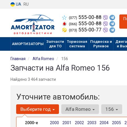
UA
RU
555-00-88
(077)
П
555-00-88
(066)
555-00-77
(073)
Запчасти
Тормозная
Подвеска и
Двига
АМОРТИЗАТОРЫ
для ТО
система
Рулевое
и Вы
Главная
Alfa Romeo
156
Запчасти на Alfa Romeo 156
Найдено 3 464 запчасти
Уточните автомобиль:
Выберите год
Alfa Romeo
156
2000-е
2000
2001
2002
2003
2004
2005
2