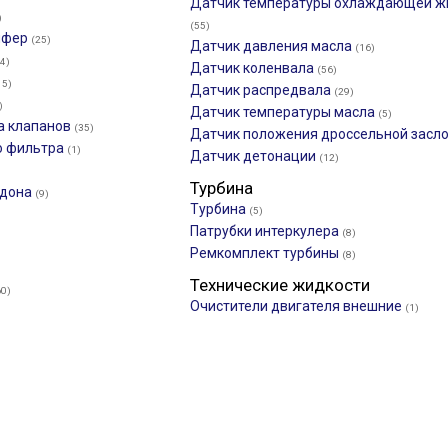
Датчик температуры охлаждающей ж
)
(55)
мфер
(25)
Датчик давления масла
(16)
4)
Датчик коленвала
(56)
15)
Датчик распредвала
(29)
)
Датчик температуры масла
(5)
а клапанов
(35)
Датчик положения дроссельной засл
о фильтра
(1)
Датчик детонации
(12)
Турбина
ддона
(9)
Турбина
(5)
Патрубки интеркулера
(8)
Ремкомплект турбины
(8)
Технические жидкости
60)
Очистители двигателя внешние
(1)