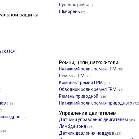
Рулевая рейка
(7)
Шкворень
(2)
уальной защиты
ыхлоп
Ремни, цепи, натяжители
Нятяжний ролик ремня ГРМ
)
(18)
Ремень ГРМ
(23)
Комплект ремня ГРМ
(98)
Обводной ролик ремня ГРМ
)
(16)
Ремень приводной
)
(140)
нов
Натяжний ролик ремня приводного
(13)
(72
6)
Управление двигателем
 цилиндров
(8)
Датчики управления двигателем
(35)
Лямбда зонд
(36)
(26)
Датчик давления наддува
(25)