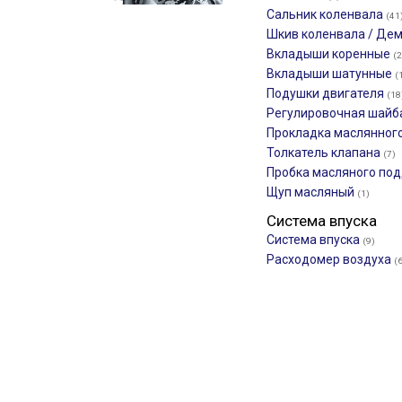
Сальник коленвала
(41
Шкив коленвала / Де
Вкладыши коренные
(2
Вкладыши шатунные
(
Подушки двигателя
(18
Регулировочная шайб
Прокладка маслянног
Толкатель клапана
(7)
Пробка масляного по
Щуп масляный
(1)
Система впуска
Система впуска
(9)
Расходомер воздуха
(