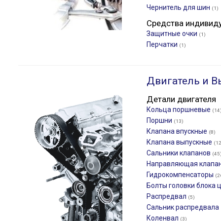
Чернитель для шин
(1)
Средства индивид
Защитные очки
(1)
Перчатки
(1)
Двигатель и В
Детали двигателя
Кольца поршневые
(14
Поршни
(13)
Клапана впускные
(8)
Клапана выпускные
(12
Сальники клапанов
(45
Направляющая клапа
Гидрокомпенсаторы
(2
Болты головки блока
Распредвал
(5)
Сальник распредвала
Коленвал
(3)