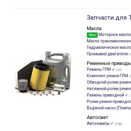
Запчасти для 
Масла
Моторное масл
New
Масло трансмиссион
Гидравлическое масло
Промывки двигателя
(
Ременные привод
Ремень ГРМ ✓
(23)
Комплект ремня ГРМ
(
Обводной ролик ремн
Натяжной ролик ремн
Ремень приводной ✓
(
Ролик ремня приводн
Водяной насос (Помпа
Автосвет
Автолампы ✓
(128)