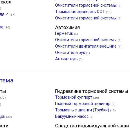
текол
Очистители тормозной системы
(1)
)
Тормозная жидкость DOT
(13)
еля ✓
(87)
Очистители тормозной системы
(1)
Автохимия
ла
(16)
Герметик
(4)
Очистители тормозной системы
(1)
Очистители двигателя внешние
(1)
Очистители рук
(1)
Антидождь
(1)
тема
нты
Гидравлика тормозной системы
Тормозной суппорт
(70)
(26)
Главный тормозной цилиндр
)
(2)
Тормозные шланги (Трубки)
(17)
док
Вакуумный насос
(20)
(2)
ости
Средства индивидуальной защи