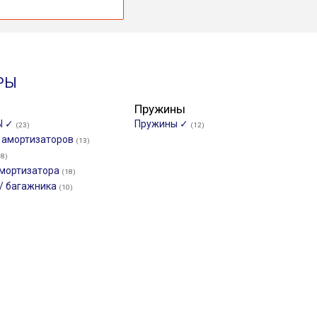
РЫ
Пружины
Ы ✓
Пружины ✓
(23)
(12)
и амортизаторов
(13)
18)
мортизатора
(18)
/ багажника
(10)