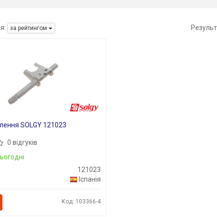
я:
Результ
за рейтингом
плення SOLGY 121023
0 відгуків
ьогодні
121023
Іспанія
Код: 103366-4