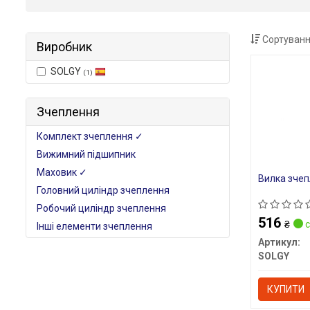
Сортуванн
Виробник
SOLGY
(1)
Зчеплення
Комплект зчеплення ✓
Вижимний підшипник
Маховик ✓
Вилка зче
Головний циліндр зчеплення
Робочий циліндр зчеплення
516
₴
с
Інші елементи зчеплення
Артикул:
SOLGY
КУПИТИ