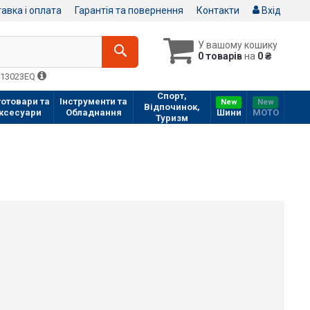
авка і оплата
Гарантія та повернення
Контакти
Вхід
У вашому кошику
0 товарів
на
0 ₴
413023EQ
Спорт,
отовари та
Інструменти та
New
New
Відпочинок,
ксесуари
Обладнання
Шини
МOTO
Туризм