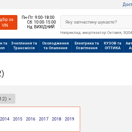
Дост
Пн-Пт:
9:00-18:00
ідбір за
Яку запчастину шукаєте?
Сб:
10:00-15:00
VIN
Нд:
ВИХІДНИЙ
Наприклад: амортизатор Октавія, 5Q0
н та
Зчеплення та
Охолодження
Електрика та
КУЗОВ та
Авт
лоп
Трансмісія
та Опалення
Освітлення
ОПТИКА
А
2)
312)
2014
2015
2016
2017
2018
2019