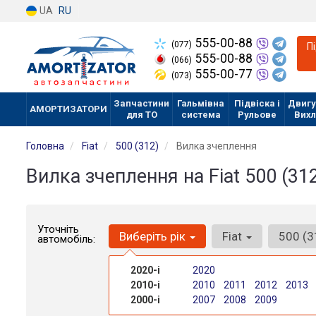
UA
RU
555-00-88
(077)
П
555-00-88
(066)
555-00-77
(073)
Запчастини
Гальмівна
Підвіска і
Двигу
АМОРТИЗАТОРИ
для ТО
система
Рульове
Вих
Головна
Fiat
500 (312)
Вилка зчеплення
Вилка зчеплення на Fiat 500 (31
Уточніть
Виберіть рік
Fiat
500 (
автомобіль:
2020-і
2020
2010-і
2010
2011
2012
2013
2000-і
2007
2008
2009