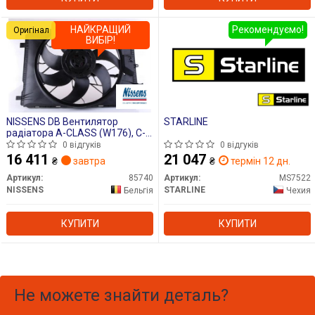
НАЙКРАЩИЙ
Рекомендуємо!
Оригінал
ВИБІР!
NISSENS DB Вентилятор
STARLINE
радіатора A-CLASS (W176), C-
CLASS (W204), B-CLASS Sports
0 відгуків
0 відгуків
Tourer (W246, W242), C-CLASS
16 411
21 047
₴
завтра
₴
термін 12 дн.
T-Model (S204), INFINITI
Артикул:
85740
Артикул:
MS7522
NISSENS
STARLINE
Бельгія
Чехия
КУПИТИ
КУПИТИ
Не можете знайти деталь?