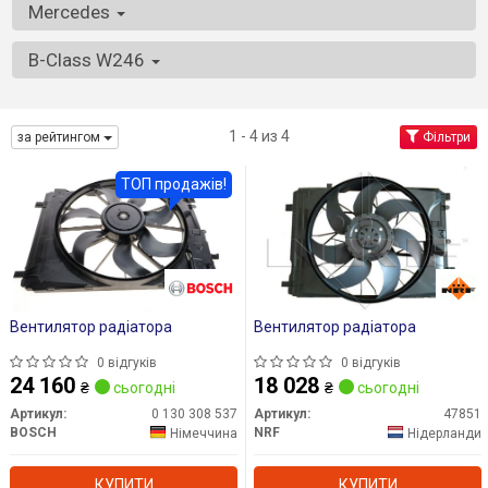
Mercedes
B-Class W246
1 - 4 из 4
за рейтингом
Фільтри
ТОП продажів!
Вентилятор радіатора
Вентилятор радіатора
0 відгуків
0 відгуків
24 160
18 028
₴
сьогодні
₴
сьогодні
Артикул:
0 130 308 537
Артикул:
47851
BOSCH
NRF
Німеччина
Нідерланди
КУПИТИ
КУПИТИ