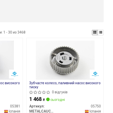
и:
1 - 30 из 3468
сос високого
Зубчасте колесо, паливний насос високого
тиску
0 відгуків
1 468
₴
сьогодні
05381
Артикул:
05750
Іспанія
METALCAUCHO
Іспанія