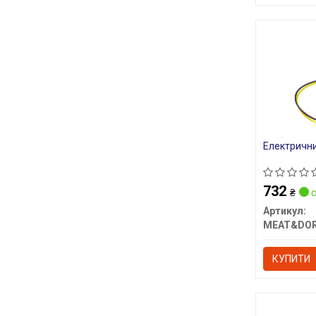
Електрични
732
₴
с
Артикул:
MEAT&DOR
КУПИТИ