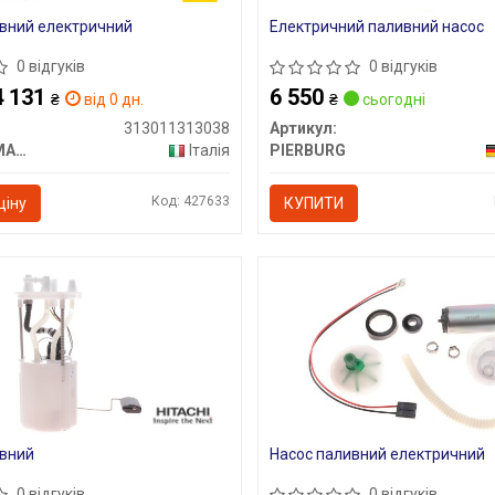
вний електричний
Електричний паливний насос
0 відгуків
0 відгуків
4 131
6 550
₴
від 0 дн.
₴
сьогодні
313011313038
Артикул:
MAGNETI MARELLI
Італія
PIERBURG
Код: 427633
ціну
КУПИТИ
ивний
Насос паливний електричний
0 відгуків
0 відгуків