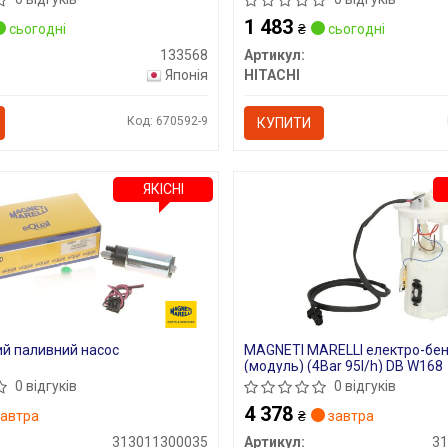
1 483
сьогодні
₴
сьогодні
133568
Артикул:
Японія
HITACHI
Код: 670592-9
КУПИТИ
ЯКІСНІ
й паливний насос
MAGNETI MARELLI електро-бе
(модуль) (4Bar 95l/h) DB W168
0 відгуків
0 відгуків
4 378
автра
₴
завтра
313011300035
Артикул:
3