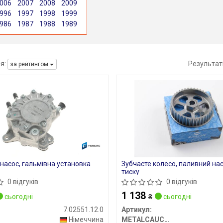
006
2007
2008
2009
996
1997
1998
1999
986
1987
1988
1989
я:
Результат
за рейтингом
насос, гальмівна установка
Зубчасте колесо, паливний на
тиску
0 відгуків
0 відгуків
1 138
сьогодні
₴
сьогодні
7.02551.12.0
Артикул:
Німеччина
METALCAUCHO