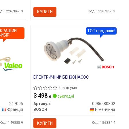
д: 1226786-13
Код: 1226785-13
КУПИТИ
ЙКРАЩИЙ
ТОП продажів!
ВИБІР!
ЕЛЕКТРИЧНИЙ БЕНЗОНАСОС
0 відгуків
3 498
₴
сьогодні
247095
Артикул:
0986580802
Франція
BOSCH
Німеччина
Код: 149885-9
Код: 156384-4
КУПИТИ