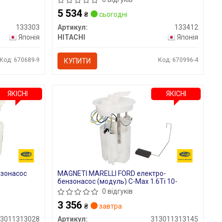
5 534
₴
сьогодні
133303
Артикул:
133412
Японія
HITACHI
Японія
Код: 670689-9
Код: 670996-4
КУПИТИ
ЯКІСНІ
ЯКІСНІ
нзонасос
MAGNETI MARELLI FORD електро-
бензонасос (модуль) C-Max 1.6Ti 10-
0 відгуків
3 356
₴
завтра
13011313028
Артикул:
313011313145