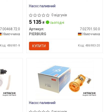
Насос паливний
0 відгуків
5 135
₴
сьогодні
7.00468.72.0
Артикул:
7.02701.50.0
Німеччина
PIERBURG
Німеччина
Код: 486981-9
Код: 486983-20
КУПИТИ
Насос паливний
0 відгуків