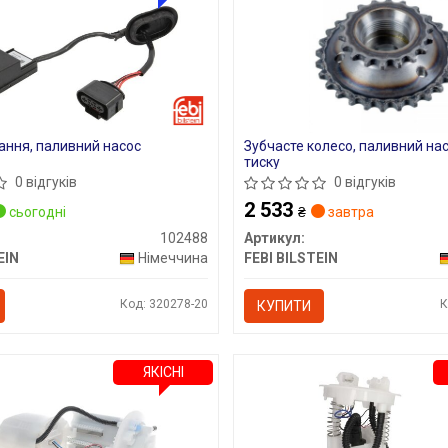
ання, паливний насос
Зубчасте колесо, паливний на
тиску
0 відгуків
0 відгуків
2 533
сьогодні
₴
завтра
102488
Артикул:
EIN
Німеччина
FEBI BILSTEIN
Код: 320278-20
К
КУПИТИ
ЯКІСНІ