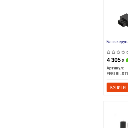
Блок керув
4 305
₴
Артикул:
FEBI BILST
КУПИТИ