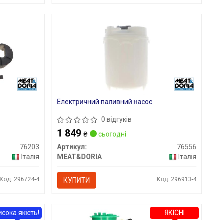
Електричний паливний насос
0 відгуків
1 849
₴
сьогодні
76203
Артикул:
76556
Італія
MEAT&DORIA
Італія
Код: 296724-4
Код: 296913-4
КУПИТИ
исока якість!
ЯКІСНІ