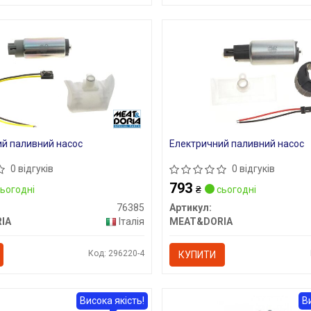
й паливний насос
Електричний паливний насос
0 відгуків
0 відгуків
793
ьогодні
₴
сьогодні
76385
Артикул:
IA
Італія
MEAT&DORIA
Код: 296220-4
КУПИТИ
Висока якість!
В