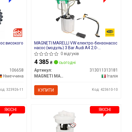
сос високого
MAGNETI MARELLI VW електро-бензонасос
насос (модуль) 3 Bar Audi A4 2.0-
3.2TFSI/TSI 04-
0 відгуків
4 385
₴
сьогодні
106658
Артикул:
313011313181
Німеччина
MAGNETI MARELLI
Італія
од: 323926-11
Код: 423610-10
КУПИТИ
ЯКІСНІ
ЯКІСНІ