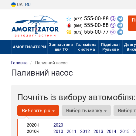
UA
RU
555-00-88
(077)
П
555-00-88
(066)
555-00-77
(073)
Запчастини
Гальмівна
Підвіска і
Двигу
АМОРТИЗАТОРИ
для ТО
система
Рульове
Вих
Головна
Паливний насос
Паливний насос
Почніть із вибору автомобіля:
Виберіть рік
Виберіть марку
Вибері
2020-і
2020
2010-і
2010
2011
2012
2013
2014
2015
2