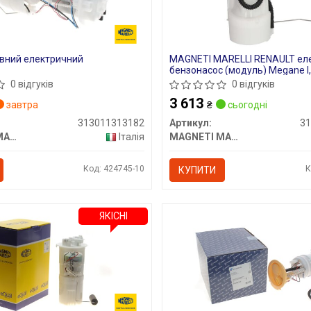
вний електричний
MAGNETI MARELLI RENAULT ел
бензонасос (модуль) Megane I,I
0 відгуків
0 відгуків
3 613
завтра
₴
сьогодні
313011313182
Артикул:
3
MAGNETI MARELLI
Італія
MAGNETI MARELLI
Код: 424745-10
К
КУПИТИ
ЯКІСНІ