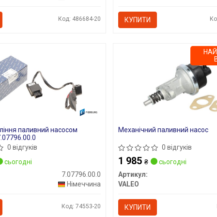
Код: 486684-20
Ко
КУПИТИ
НА
ління паливний насосом
Механічний паливний насос
.07796.00.0
0 відгуків
0 відгуків
1 985
сьогодні
₴
сьогодні
7.07796.00.0
Артикул:
Німеччина
VALEO
Код: 74553-20
КУПИТИ