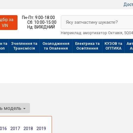
Дост
Пн-Пт:
9:00-18:00
ідбір за
Яку запчастину шукаєте?
Сб:
10:00-15:00
VIN
Нд:
ВИХІДНИЙ
Наприклад: амортизатор Октавія, 5Q0
н та
Зчеплення та
Охолодження
Електрика та
КУЗОВ та
Авт
лоп
Трансмісія
та Опалення
Освітлення
ОПТИКА
А
ть модель
016
2017
2018
2019