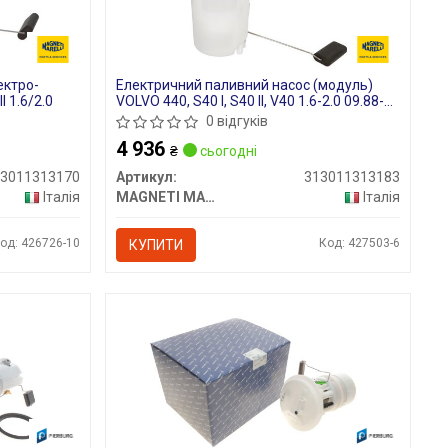
ектро-
Електричний паливний насос (модуль)
I 1.6/2.0
VOLVO 440, S40 I, S40 II, V40 1.6-2.0 09.88-
12.12
0 відгуків
4 936
₴
сьогодні
13011313170
Артикул:
313011313183
Італія
MAGNETI MARELLI
Італія
од: 426726-10
Код: 427503-6
КУПИТИ