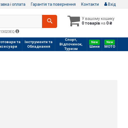
авка і оплата
Гарантія та повернення
Контакти
Вхід
У вашому кошику
0 товарів
на
0 ₴
413023EQ
Спорт,
отовари та
Інструменти та
New
New
Відпочинок,
ксесуари
Обладнання
Шини
МOTO
Туризм