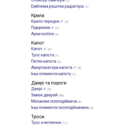
Спойлер бампера
(2)
Емблема решітки радіатора
(1)
Крила
Крило переднє ✓
(3)
Підкрилки ✓
(7)
Арки колісні
(2)
Капот
Капот ✓
(3)
Трос капота
(1)
Петля капота
(2)
Амортизатори капота ✓
(9)
Інші елементи капоту
(1)
Двері та пороги
Двері ✓
(3)
Замок дверей
(65)
Механізм склопідіймача
(4)
Інші елементи склопідйомника
(2)
Троси
Трос зчеплення
(11)