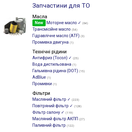
Запчастини для ТО
Масла
New
Моторне масло ✓
(64)
Трансмісійне масло
(54)
Гідравлічне масло (ATF)
(3)
Промивка двигуна
(1)
Технічні рідини
Антифриз (Тосол) ✓
(25)
Вода дистильована
(1)
Гальмівна рідина (DOT)
(15)
AdBlue
(1)
Промивки
(1)
Фільтри
Масляний фільтр ✓
(223)
Повітряний фільтр ✓
(128)
Фільтр салону ✓
(119)
Масляний фільтр АКПП
(27)
Паливний фільтр
(122)