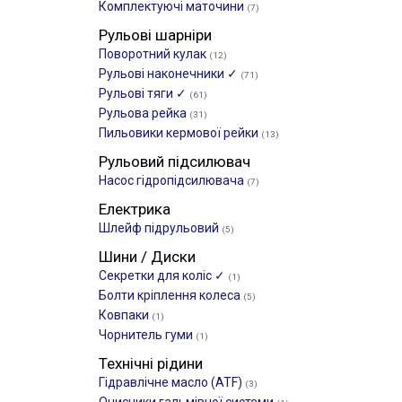
Комплектуючі маточини
(7)
Рульові шарніри
Поворотний кулак
(12)
Рульові наконечники ✓
(71)
Рульові тяги ✓
(61)
Рульова рейка
(31)
Пильовики кермової рейки
(13)
Рульовий підсилювач
Насос гідропідсилювача
(7)
Електрика
Шлейф підрульовий
(5)
Шини / Диски
Секретки для коліс ✓
(1)
Болти кріплення колеса
(5)
Ковпаки
(1)
Чорнитель гуми
(1)
Технічні рідини
Гідравлічне масло (ATF)
(3)