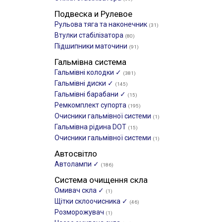
Подвеска и Рулевое
Рульова тяга та наконечник
(31)
Втулки стабілізатора
(80)
Підшипники маточини
(91)
Гальмівна система
Гальмівні колодки ✓
(381)
Гальмівні диски ✓
(145)
Гальмівні барабани ✓
(15)
Ремкомплект супорта
(195)
Очисники гальмівної системи
(1)
Гальмівна рідина DOT
(15)
Очисники гальмівної системи
(1)
Автосвітло
Автолампи ✓
(186)
Система очищення скла
Омивач скла ✓
(1)
Щітки склоочиcника ✓
(46)
Розморожувач
(1)