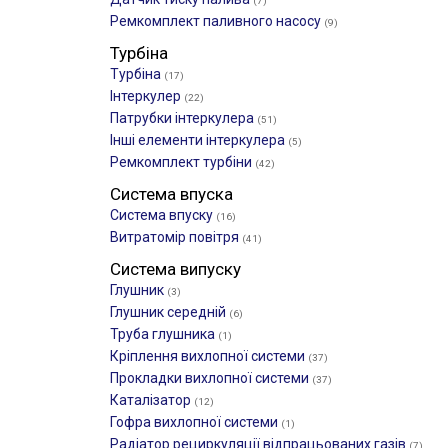
(7)
Ремкомплект паливного насосу
(9)
Турбіна
Турбіна
(17)
Інтеркулер
(22)
Патрубки інтеркулера
(51)
Інші елементи інтеркулера
(5)
Ремкомплект турбіни
(42)
Система впуска
Система впуску
(16)
Витратомір повітря
(41)
Система випуску
Глушник
(3)
Глушник середній
(6)
Труба глушника
(1)
Кріплення вихлопної системи
(37)
Прокладки вихлопної системи
(37)
Каталізатор
(12)
Гофра вихлопної системи
(1)
Радіатор рециркуляції відпрацьованих газів
(7)