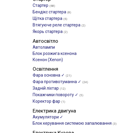
Стартер
(68)
Бендікс стартера
(8)
Щітка стартера
(6)
Втягуюче реле стартера
(2)
Якорь стартера
(2)
Автосвітло
Автолампи
Блок розжига ксенона
Ксенон (Xenon)
Освітлення
Фара основна ✓
(21)
Фара противотуманна ✓
(24)
Задній ліхтар
(12)
Покажчики повороту ✓
(5)
Коректор фар
(1)
Електрика двигуна
Акумулятори ✓
Блок керування системою запалювання
(3)
Електрика Кузова