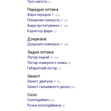
Трос капота
(1)
Передня оптика
Фара передня ✓
(21)
Покажчик повороту ✓
(5)
Фари протитуманні ✓
(24)
Коректор фари
(1)
Дзеркала
Дзеркало зовнішнє ✓
(30)
Задня оптика
Ліхтар задній ✓
(12)
Ліхтар номерного знака
(9)
Габаритний ліхтар
(1)
Захист
Захист двигуна ✓
(9)
Захист гальмівного диска
(22)
Скло
Склопідіймач
(25)
Ручка склопідіймача
(2)