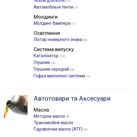
Чохли для коліс
(1)
Автомобільні тенти
(1)
Молдинги
Молдинг бампера
(1)
Освітлення
Ліхтар номерного знака
(9)
Система випуску
Каталізатор
(12)
Глушник
(3)
Глушник середній
(6)
Гофра вихлопної системи
(1)
Автотовари та Аксесуари
Масла
Моторне масло ✓
Трансмісійне масло
Гідравлічне масло (ATF)
(4)