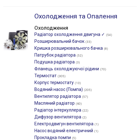
Охолодження та Опалення
Охолодження
Радіатор охолодження двигуна ✓
(54)
Розширювальний бачок
(33)
Кришка розширювального бачка
(8)
Патрубок радіатора
(52)
Подушка радіатора
(3)
Фланець охолоджуючої рідини
(70)
Термостат
(305)
Корпус термостату
(13)
Водяний насос (Помпа)
(205)
Вентилятор радіатора
(57)
Масляний радіатор
(60)
Радіатор інтеркуллера
(22)
Дифузор вентилятора
(2)
Електродвигун вентилятора
(1)
Насос водяний електричний
(1)
Прокладка помпи
(5)