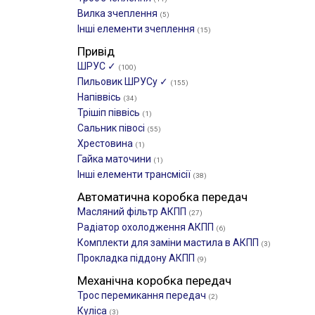
Вилка зчеплення
(5)
Інші елементи зчеплення
(15)
Привід
ШРУС ✓
(100)
Пильовик ШРУСу ✓
(155)
Напіввісь
(34)
Трішіп піввісь
(1)
Сальник півосі
(55)
Хрестовина
(1)
Гайка маточини
(1)
Інші елементи трансмісії
(38)
Автоматична коробка передач
Масляний фільтр АКПП
(27)
Радіатор охолодження АКПП
(6)
Комплекти для заміни мастила в АКПП
(3)
Прокладка піддону АКПП
(9)
Механічна коробка передач
Трос перемикання передач
(2)
Куліса
(3)