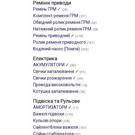
Ремінні приводи
Ремінь ГРМ ✓
(26)
Комплект ременя ГРМ
(157)
Обвідний ролик ременя ГРМ
(54)
Натяжний ролик ременя ГРМ
(36)
Ремінь приводний ✓
(176)
Ролик ременя приводного
(147)
Водяний насос (Помпа)
(205)
Електрика
АКУМУЛЯТОРИ ✓
(60)
Свічки запалювання ✓
(51)
Свічки розжарення ✓
(65)
Провода високовольтні
(16)
Котушка запалювання
(78)
Підвіска та Рульове
АМОРТИЗАТОРИ ✓
(71)
Важелі підвіски
(110)
Кульові опори
(128)
Сайлентблоки важеля
(141)
Стійки стабілізатора
(55)