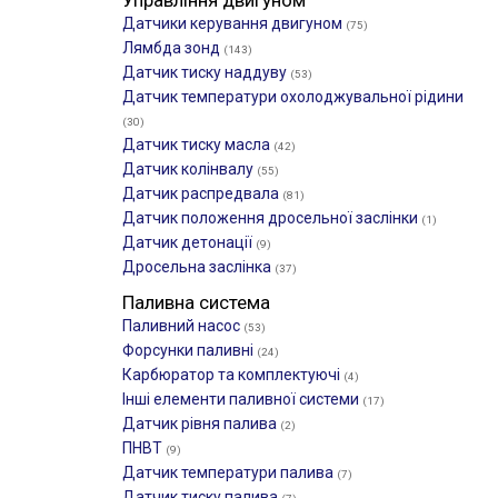
Управління двигуном
Датчики керування двигуном
(75)
Лямбда зонд
(143)
Датчик тиску наддуву
(53)
Датчик температури охолоджувальної рідини
(30)
Датчик тиску масла
(42)
Датчик колінвалу
(55)
Датчик распредвала
(81)
Датчик положення дросельної заслінки
(1)
Датчик детонації
(9)
Дросельна заслінка
(37)
Паливна система
Паливний насос
(53)
Форсунки паливні
(24)
Карбюратор та комплектуючі
(4)
Інші елементи паливної системи
(17)
Датчик рівня палива
(2)
ПНВТ
(9)
Датчик температури палива
(7)
Датчик тиску палива