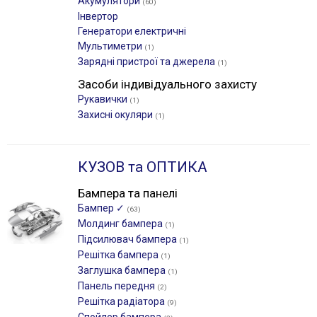
Акумулятори
(60)
Інвертор
Генератори електричні
Мультиметри
(1)
Зарядні пристрої та джерела
(1)
Засоби індивідуального захисту
Рукавички
(1)
Захисні окуляри
(1)
КУЗОВ та ОПТИКА
Бампера та панелі
Бампер ✓
(63)
Молдинг бампера
(1)
Підсилювач бампера
(1)
Решітка бампера
(1)
Заглушка бампера
(1)
Панель передня
(2)
Решітка радіатора
(9)