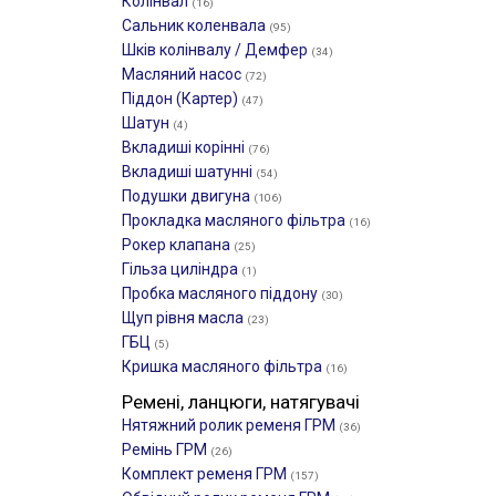
Колінвал
(16)
Сальник коленвала
(95)
Шків колінвалу / Демфер
(34)
Масляний насос
(72)
Піддон (Картер)
(47)
Шатун
(4)
Вкладиші корінні
(76)
Вкладиші шатунні
(54)
Подушки двигуна
(106)
Прокладка масляного фільтра
(16)
Рокер клапана
(25)
Гільза циліндра
(1)
Пробка масляного піддону
(30)
Щуп рівня масла
(23)
ГБЦ
(5)
Кришка масляного фільтра
(16)
Ремені, ланцюги, натягувачі
Нятяжний ролик ременя ГРМ
(36)
Ремінь ГРМ
(26)
Комплект ременя ГРМ
(157)