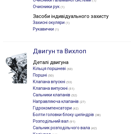
Очисники гальмівної системи
(1)
Очисники рук
(1)
Засоби індивідуального захисту
Захисні окуляри
(1)
Рукавички
(1)
Двигун та Вихлоп
Деталі двигуна
Кільця поршневі
(63)
Поршні
(50)
Клапана впускні
(53)
Клапана випускні
(51)
Сальники клапанів
(52)
Направляюча клапанів
(27)
Гідрокомпенсатори
(42)
Болти головки блоку циліндрів
(38)
Розподільний вал
(91)
Сальник розподільчого вала
(42)