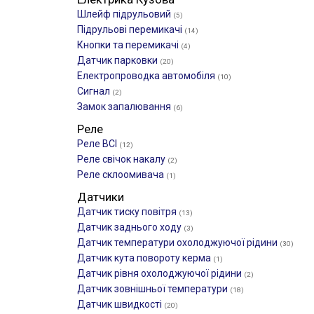
Шлейф підрульовий
(5)
Підрульові перемикачі
(14)
Кнопки та перемикачі
(4)
Датчик парковки
(20)
Електропроводка автомобіля
(10)
Сигнал
(2)
Замок запалювання
(6)
Реле
Реле ВСІ
(12)
Реле свічок накалу
(2)
Реле склоомивача
(1)
Датчики
Датчик тиску повітря
(13)
Датчик заднього ходу
(3)
Датчик температури охолоджуючої рідини
(30)
Датчик кута повороту керма
(1)
Датчик рівня охолоджуючої рідини
(2)
Датчик зовнішньої температури
(18)
Датчик швидкості
(20)