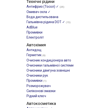
Технічні рідини
Антифриз (Тосол) ✓
(25)
Омивач скла ✓
Вода дистильована
Гальмівна рідина DOT ✓
(15)
AdBlue
Промивки
Електроліт
Автохімия
Антидощ
Герметик
(6)
Очисник кондиціонера авто
Очисники гальмівної системи
Очисники двигуна зовнішні
Очисники рук
Промивки
(1)
Розморожувач
Силіконові змазки
Рідкий ключ
Автокосметика