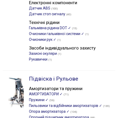
Електронні компоненти
Датчик ABS
(100)
Датчик стоп сигналу
(40)
Технічні рідини
Гальмівна рідина DOT ✓
(15)
Очисники гальмівної системи ✓
(1)
Очисники рук ✓
(1)
Засоби індивідуального захисту
Захисні окуляри
(1)
Рукавички
(1)
Підвіска і Рульове
Амортизатори та пружини
АМОРТИЗАТОРИ ✓
(71)
Пружини ✓
(56)
Пильовики та відбійники амортизаторів ✓
(139)
Опора амортизатора ✓
(136)
Опорний підшипник амортизатора
(48)