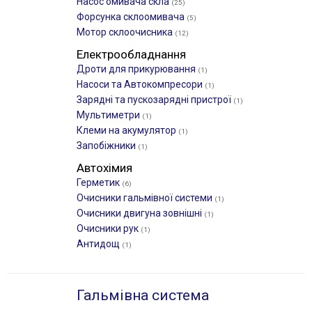
Насос омивача скла
(25)
Форсунка склоомивача
(5)
Мотор склоочисника
(12)
Електрообладнання
Дроти для прикурювання
(1)
Насоси та Автокомпресори
(1)
Зарядні та пускозарядні пристрої
(1)
Мультиметри
(1)
Клеми на акумулятор
(1)
Запобіжники
(1)
Автохімия
Герметик
(6)
Очисники гальмівної системи
(1)
Очисники двигуна зовнішні
(1)
Очисники рук
(1)
Антидощ
(1)
Гальмівна система