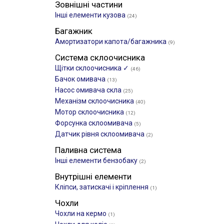
Зовнішні частини
Інші елементи кузова
(24)
Багажник
Амортизатори капота/багажника
(9)
Система склоочисника
Щітки склоочиcника ✓
(46)
Бачок омивача
(13)
Насос омивача скла
(25)
Механізм склоочисника
(40)
Мотор склоочисника
(12)
Форсунка склоомивача
(5)
Датчик рівня склоомивача
(2)
Паливна система
Інші елементи бензобаку
(2)
Внутрішні елементи
Кліпси, затискачі і кріплення
(1)
Чохли
Чохли на кермо
(1)