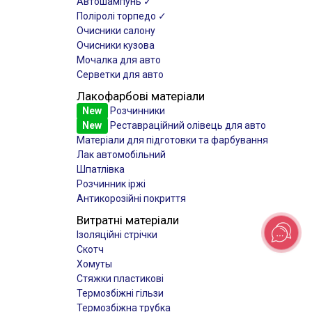
Автошампунь ✓
Поліролі торпедо ✓
Очисники салону
Очисники кузова
Мочалка для авто
Серветки для авто
Лакофарбові матеріали
New
Розчинники
New
Реставраційний олівець для авто
Матеріали для підготовки та фарбування
Лак автомобільний
Шпатлівка
Розчинник іржі
Антикорозійні покриття
Витратні матеріали
Ізоляційні стрічки
Скотч
Хомуты
Стяжки пластикові
Термозбіжні гільзи
Термозбіжна трубка