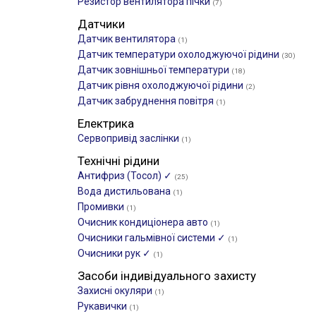
Резистор вентилятора пічки
(7)
Датчики
Датчик вентилятора
(1)
Датчик температури охолоджуючої рідини
(30)
Датчик зовнішньої температури
(18)
Датчик рівня охолоджуючої рідини
(2)
Датчик забруднення повітря
(1)
Електрика
Сервопривід заслінки
(1)
Технічні рідини
Антифриз (Тосол) ✓
(25)
Вода дистильована
(1)
Промивки
(1)
Очисник кондиціонера авто
(1)
Очисники гальмівної системи ✓
(1)
Очисники рук ✓
(1)
Засоби індивідуального захисту
Захисні окуляри
(1)
Рукавички
(1)