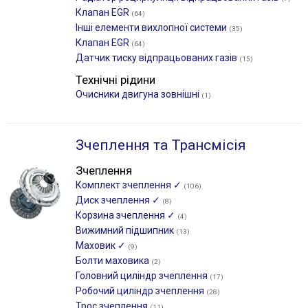
Клапан EGR
(64)
Інші елементи вихлопної системи
(35)
Клапан EGR
(64)
Датчик тиску відпрацьованих газів
(15)
Технічні рідини
Очисники двигуна зовнішні
(1)
Зчеплення та Трансмісія
Зчеплення
Комплект зчеплення ✓
(106)
Диск зчеплення ✓
(8)
Корзина зчеплення ✓
(4)
Вижимний підшипник
(13)
Маховик ✓
(9)
Болти маховика
(2)
Головний циліндр зчеплення
(17)
Робочий циліндр зчеплення
(28)
Трос зчеплення
(11)