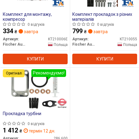
Комплект для монтажу,
Комплект прокладок з різних
компресор
матеріалів
0 відгуків
0 відгуків
334
799
₴
завтра
₴
завтра
Артикул:
KT210006E
Артикул:
KT210055
Fischer Automotive One (FA1)
Fischer Automotive One (FA1)
Польща
Польща
КУПИТИ
КУПИТИ
Рекомендуємо!
Оригінал
Прокладка турбіни
0 відгуків
1 412
₴
термін 12 дн.
Артикул:
286.600