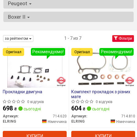
Peugeot
Boxer II
1 - 7 из 7
за рейтингом
Фільтри
Рекомендуємо!
Рекомендуємо!
Оригінал
Оригінал
Прокладки двигуна
Комплект прокладок з різних
мате
0 відгуків
0 відгуків
698
604
₴
сьогодні
₴
сьогодні
Артикул:
714.620
Артикул:
714.810
ELRING
ELRING
Німеччина
Німеччина
КУПИТИ
КУПИТИ