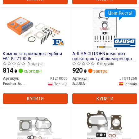
Ціна-Якість!
Комплект прокладок турбіни
AJUSA CITROEN комплект
FA1 KT210006
прокладок турбокомпресора
JUMPER, XANTIA 2.0 HDi
0 відгуків
0 відгуків
814
920
₴
сьогодні
₴
завтра
Артикул:
KT210006
Артикул:
JTC11268
Fischer Automotive One (FA1)
AJUSA
Польща
Іспанія
КУПИТИ
КУПИТИ