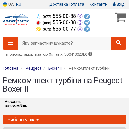
UA
RU
Доставка і оплата
Контакти
Вхід
555-00-88
(077)
555-00-88
(066)
555-00-77
(073)
Яку запчастину шукаєте?
Наприклад: амортизатор Октавія, 5Q0413023EQ
Головна
Peugeot
Boxer II
Ремкомплект турбіни
Ремкомплект турбіни на Peugeot
Boxer II
Уточніть
автомобіль:
Виберіть рік