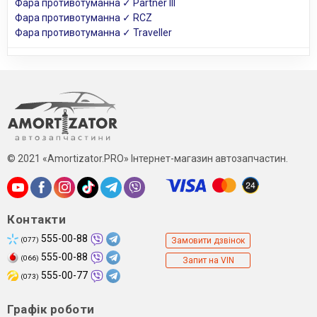
Фара противотуманна ✓ Partner III
Фара противотуманна ✓ RCZ
Фара противотуманна ✓ Traveller
© 2021 «Amortizator.PRO» Інтернет-магазин автозапчастин.
Контакти
555-00-88
(077)
Замовити дзвінок
555-00-88
(066)
Запит на VIN
555-00-77
(073)
Графік роботи