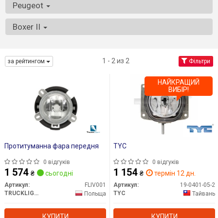
Peugeot
Boxer II
1 - 2 из 2
за рейтингом
Фільтри
НАЙКРАЩИЙ
ВИБІР!
Протитуманна фара передня
TYC
0 відгуків
0 відгуків
1 574
1 154
₴
сьогодні
₴
термін 12 дн.
Артикул:
FLIV001
Артикул:
19-0401-05-2
TRUCKLIGHT
TYC
Польща
Тайвань
КУПИТИ
КУПИТИ