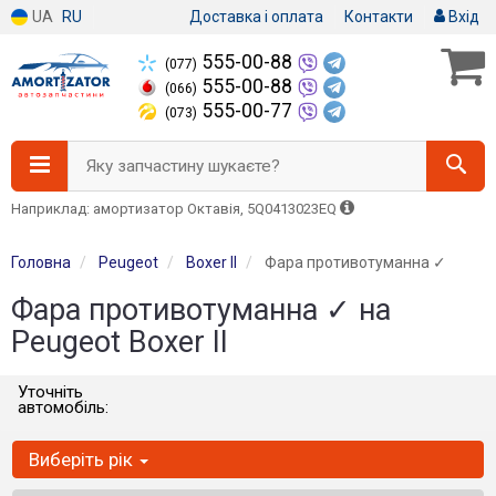
UA
RU
Доставка і оплата
Контакти
Вхід
555-00-88
(077)
555-00-88
(066)
555-00-77
(073)
Яку запчастину шукаєте?
Наприклад: амортизатор Октавія, 5Q0413023EQ
Головна
Peugeot
Boxer II
Фара противотуманна ✓
Фара противотуманна ✓ на
Peugeot Boxer II
Уточніть
автомобіль:
Виберіть рік