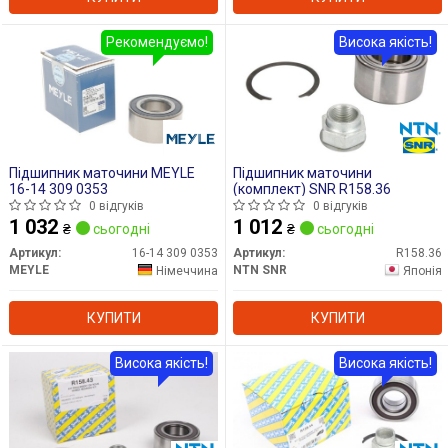
Рекомендуємо!
Висока якість!
Підшипник маточини MEYLE
Підшипник маточини
16-14 309 0353
(комплект) SNR R158.36
0 відгуків
0 відгуків
1 032
1 012
₴
сьогодні
₴
сьогодні
Артикул:
16-14 309 0353
Артикул:
R158.36
MEYLE
NTN SNR
Німеччина
Японія
КУПИТИ
КУПИТИ
Висока якість!
Висока якість!