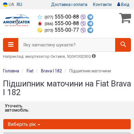
UA
RU
Доставка і оплата
Контакти
Вхід
555-00-88
(077)
555-00-88
(066)
555-00-77
(073)
Яку запчастину шукаєте?
Наприклад: амортизатор Октавія, 5Q0413023EQ
Головна
Fiat
Brava I 182
Підшипник маточини
Підшипник маточини на Fiat Brava
I 182
Уточніть
автомобіль:
Виберіть рік