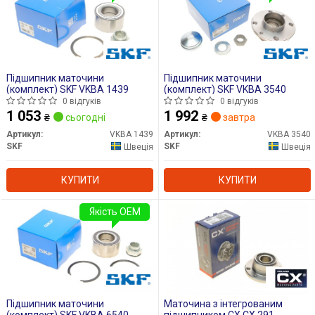
Підшипник маточини
Підшипник маточини
(комплект) SKF VKBA 1439
(комплект) SKF VKBA 3540
0 відгуків
0 відгуків
1 053
1 992
₴
сьогодні
₴
завтра
Артикул:
VKBA 1439
Артикул:
VKBA 3540
SKF
SKF
Швеція
Швеція
КУПИТИ
КУПИТИ
Якість OEM
Підшипник маточини
Маточина з інтегрованим
(комплект) SKF VKBA 6540
підшипником CX CX 291