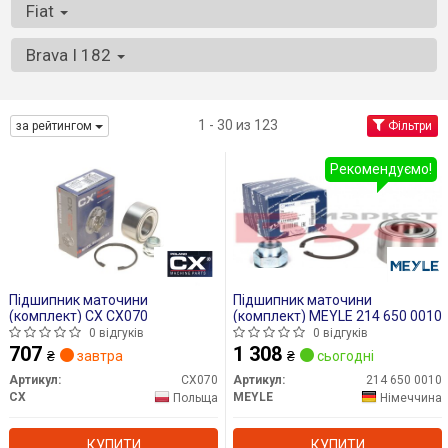
Fiat
Brava I 182
1 - 30 из 123
за рейтингом
Фільтри
Рекомендуємо!
Підшипник маточини
Підшипник маточини
(комплект) CX CX070
(комплект) MEYLE 214 650 0010
0 відгуків
0 відгуків
707
1 308
₴
завтра
₴
сьогодні
Артикул:
CX070
Артикул:
214 650 0010
CX
MEYLE
Польща
Німеччина
КУПИТИ
КУПИТИ