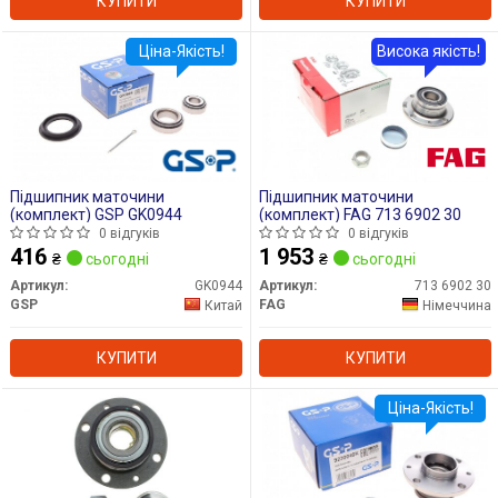
КУПИТИ
КУПИТИ
Ціна-Якість!
Висока якість!
Підшипник маточини
Підшипник маточини
(комплект) GSP GK0944
(комплект) FAG 713 6902 30
0 відгуків
0 відгуків
416
1 953
₴
сьогодні
₴
сьогодні
Артикул:
GK0944
Артикул:
713 6902 30
GSP
FAG
Китай
Німеччина
КУПИТИ
КУПИТИ
Ціна-Якість!