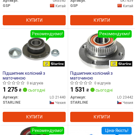
Артикул:
GK6540
Артикул:
GK1439
GSP
GSP
Китай
Китай
КУПИТИ
КУПИТИ
Рекомендуємо!
Рекомендуємо!
Підшипник колісний з
Підшипник колісний з
маточиною
маточиною
0 відгуків
0 відгуків
1 275
1 531
₴
сьогодні
₴
сьогодні
Артикул:
LO 21440
Артикул:
LO 23442
STARLINE
STARLINE
Чехия
Чехия
КУПИТИ
КУПИТИ
Рекомендуємо!
Ціна-Якість!