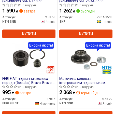
(комплект) SNR R158.58
(комплект) SKF VKBA 3538
0 відгуків
0 відгуків
1 590
1 262
₴
завтра
₴
сьогодні
Артикул:
R158.58
Артикул:
VKBA 3538
NTN SNR
SKF
Японія
Швеція
КУПИТИ
КУПИТИ
Висока якість!
Висока якість!
FEBI FIAT підшипник колеса
Маточина колеса з
передн.(без abs) Brava, Bravo,
інтегрованим підшипником
Coupe, Marea, Tipo, Tempra Alfa
SNR R158.22
0 відгуків
0 відгуків
Romeo
995
2 068
₴
завтра
₴
термін 2 дн.
Артикул:
37015
Артикул:
R158.22
FEBI BILSTEIN
NTN SNR
Німеччина
Японія