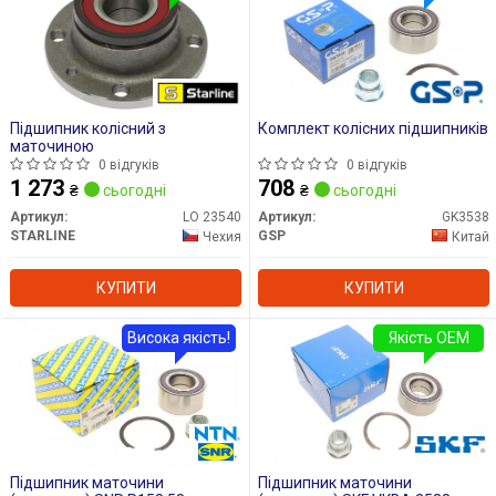
Підшипник колісний з
Комплект колісних підшипників
маточиною
0 відгуків
0 відгуків
1 273
708
₴
сьогодні
₴
сьогодні
Артикул:
LO 23540
Артикул:
GK3538
STARLINE
GSP
Чехия
Китай
КУПИТИ
КУПИТИ
Висока якість!
Якість OEM
Підшипник маточини
Підшипник маточини