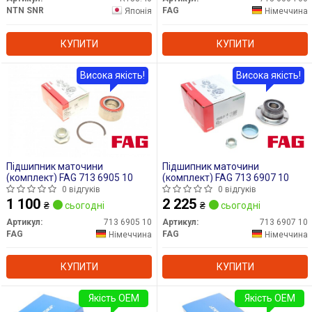
NTN SNR
FAG
Японія
Німеччина
КУПИТИ
КУПИТИ
Висока якість!
Висока якість!
Підшипник маточини
Підшипник маточини
(комплект) FAG 713 6905 10
(комплект) FAG 713 6907 10
0 відгуків
0 відгуків
1 100
2 225
₴
сьогодні
₴
сьогодні
Артикул:
713 6905 10
Артикул:
713 6907 10
FAG
FAG
Німеччина
Німеччина
КУПИТИ
КУПИТИ
Якість OEM
Якість OEM