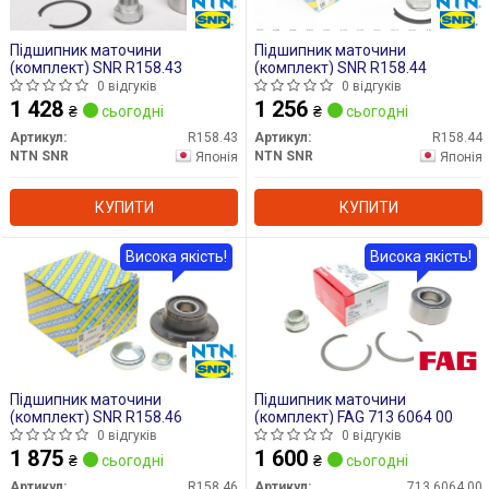
Підшипник маточини
Підшипник маточини
(комплект) SNR R158.43
(комплект) SNR R158.44
0 відгуків
0 відгуків
1 428
1 256
₴
сьогодні
₴
сьогодні
Артикул:
R158.43
Артикул:
R158.44
NTN SNR
NTN SNR
Японія
Японія
КУПИТИ
КУПИТИ
Висока якість!
Висока якість!
Підшипник маточини
Підшипник маточини
(комплект) SNR R158.46
(комплект) FAG 713 6064 00
0 відгуків
0 відгуків
1 875
1 600
₴
сьогодні
₴
сьогодні
Артикул:
R158.46
Артикул:
713 6064 00