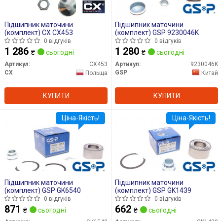
Підшипник маточини
Підшипник маточини
(комплект) CX CX453
(комплект) GSP 9230046K
0 відгуків
0 відгуків
1 286
1 280
₴
сьогодні
₴
сьогодні
Артикул:
CX453
Артикул:
9230046K
CX
GSP
Польща
Китай
КУПИТИ
КУПИТИ
Ціна-Якість!
Ціна-Якість!
Підшипник маточини
Підшипник маточини
(комплект) GSP GK6540
(комплект) GSP GK1439
0 відгуків
0 відгуків
871
662
₴
сьогодні
₴
сьогодні