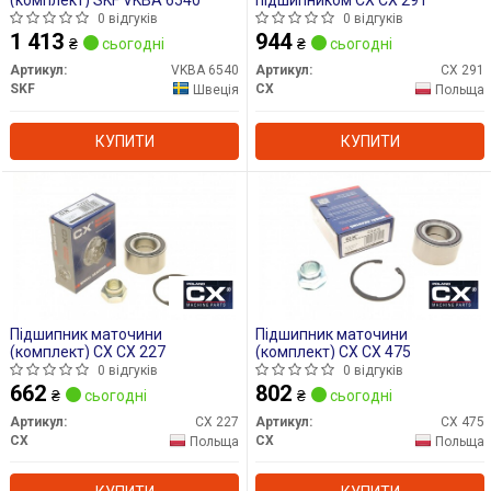
0 відгуків
0 відгуків
1 413
944
₴
сьогодні
₴
сьогодні
Артикул:
VKBA 6540
Артикул:
CX 291
SKF
CX
Швеція
Польща
КУПИТИ
КУПИТИ
Підшипник маточини
Підшипник маточини
(комплект) CX CX 227
(комплект) CX CX 475
0 відгуків
0 відгуків
662
802
₴
сьогодні
₴
сьогодні
Артикул:
CX 227
Артикул:
CX 475
CX
CX
Польща
Польща