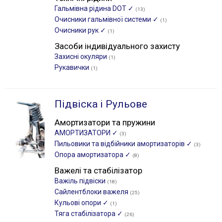
Гальмівна рідина DOT ✓
(13)
Очисники гальмівної системи ✓
(1)
Очисники рук ✓
(1)
Засоби індивідуального захисту
Захисні окуляри
(1)
Рукавички
(1)
Підвіска і Рульове
Амортизатори та пружини
АМОРТИЗАТОРИ ✓
(3)
Пильовики та відбійники амортизаторів ✓
(3)
Опора амортизатора ✓
(8)
Важелі та стабілізатор
Важіль підвіски
(18)
Сайлентблоки важеля
(25)
Кульові опори ✓
(1)
Тяга стабілізатора ✓
(26)