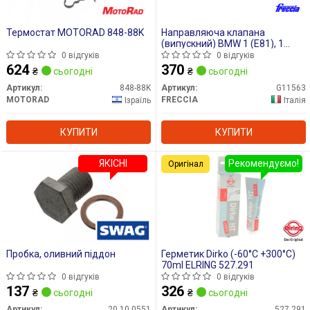
Термостат MOTORAD 848-88K
Направляюча клапана
(випускний) BMW 1 (E81), 1
(E82), 1 (E87), 1 (E88), 1 (F20), 1
0 відгуків
0 відгуків
(F21), 1 (F40), 2 (F22, F87), 2
624
370
₴
сьогодні
₴
сьогодні
(F23), 2 (F45), 2 (G42, G87), 2
GRAN COUPE (F44) 1.5-3.0H
Артикул:
848-88K
Артикул:
G11563
09.04-
MOTORAD
FRECCIA
Ізраїль
Італія
КУПИТИ
КУПИТИ
ЯКІСНІ
Рекомендуємо!
Оригінал
Пробка, оливний піддон
Герметик Dirko (-60°C +300°C)
70ml ELRING 527.291
0 відгуків
0 відгуків
137
326
₴
сьогодні
₴
сьогодні
Артикул:
20 10 0551
Артикул:
527.291