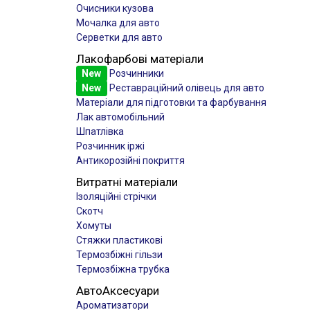
Очисники кузова
Мочалка для авто
Серветки для авто
Лакофарбові матеріали
New
Розчинники
New
Реставраційний олівець для авто
Матеріали для підготовки та фарбування
Лак автомобільний
Шпатлівка
Розчинник іржі
Антикорозійні покриття
Витратні матеріали
Ізоляційні стрічки
Скотч
Хомуты
Стяжки пластикові
Термозбіжні гільзи
Термозбіжна трубка
АвтоАксесуари
Ароматизатори