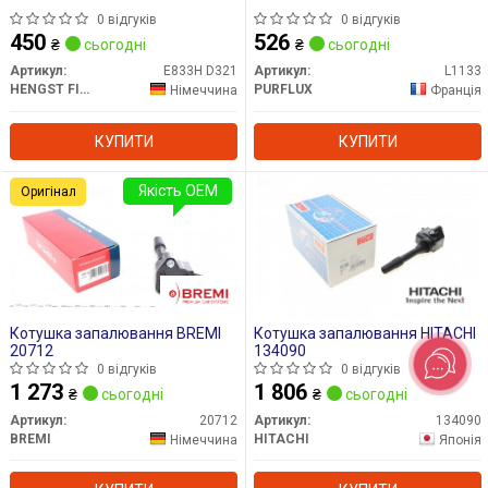
0 відгуків
0 відгуків
450
526
₴
сьогодні
₴
сьогодні
Артикул:
E833H D321
Артикул:
L1133
HENGST FILTER
PURFLUX
Німеччина
Франція
КУПИТИ
КУПИТИ
Якість OEM
Оригінал
Котушка запалювання BREMI
Котушка запалювання HITACHI
20712
134090
0 відгуків
0 відгуків
1 273
1 806
₴
сьогодні
₴
сьогодні
Артикул:
20712
Артикул:
134090
BREMI
HITACHI
Німеччина
Японія