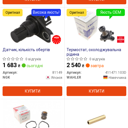
Висока якість!
Якість OEM
Оригінал
Оригінал
Датчик, кількість обертів
Термостат, охолоджувальна
рідина
0 відгуків
0 відгуків
1 683
2 540
₴
сьогодні
₴
завтра
Артикул:
81149
Артикул:
411471.103D
NGK
WAHLER
Японія
Німеччина
КУПИТИ
КУПИТИ