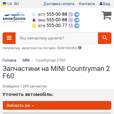
UA
RU
Доставка і оплата
Контакти
Вхід
555-00-88
(077)
555-00-88
(066)
555-00-77
(073)
Яку запчастину шукаєте?
Наприклад: амортизатор Октавія, 5Q0413023EQ
Головна
MINI
Countryman 2 F60
Запчастини на MINI Countryman 2
F60
Знайдено 1 249 запчастин
Уточніть автомобіль:
Виберіть рік