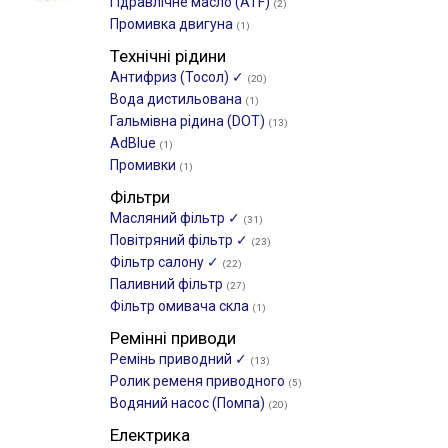
Гідравлічне масло (ATF)
(2)
Промивка двигуна
(1)
Технічні рідини
Антифриз (Тосол) ✓
(20)
Вода дистильована
(1)
Гальмівна рідина (DOT)
(13)
AdBlue
(1)
Промивки
(1)
Фільтри
Масляний фільтр ✓
(31)
Повітряний фільтр ✓
(23)
Фільтр салону ✓
(22)
Паливний фільтр
(27)
Фільтр омивача скла
(1)
Ремінні приводи
Ремінь приводний ✓
(13)
Ролик ременя приводного
(5)
Водяний насос (Помпа)
(20)
Електрика