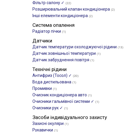
Фільтр салону ✓
(22)
Розширювальний клапан кондиціонера
(2)
Інші елементи кондиціонера
(2)
Система опалення
Радіатор пічки
(1)
Датчики
Датчик температури охолоджуючої рідини
(13)
Датчик зовнішньої температури
(1)
Датчик забруднення повітря
(1)
Технічні рідини
Антифриз (Тосол) ✓
(20)
Вода дистильована
(1)
Промивки
(1)
Очисник кондиціонера авто
(1)
Очисники гальмівної системи ✓
(1)
Очисники рук ✓
(1)
Засоби індивідуального захисту
Захисні окуляри
(1)
Рукавички
(1)