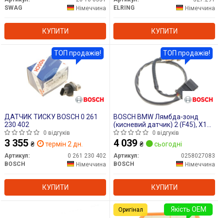
SWAG
ELRING
Німеччина
Німеччина
КУПИТИ
КУПИТИ
ТОП продажів!
ТОП продажів!
ДАТЧИК ТИСКУ BOSCH 0 261
BOSCH BMW Лямбда-зонд
230 402
(кисневий датчик) 2 (F45), X1
(F48), X2 (F39)
0 відгуків
0 відгуків
3 355
4 039
₴
термін 2 дн.
₴
сьогодні
Артикул:
0 261 230 402
Артикул:
0258027083
BOSCH
BOSCH
Німеччина
Німеччина
КУПИТИ
КУПИТИ
Якість OEM
Оригінал