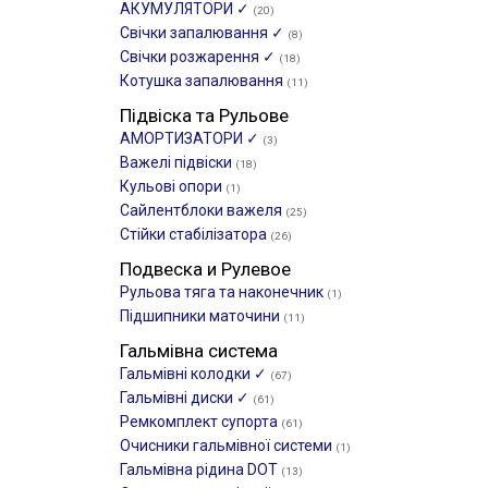
АКУМУЛЯТОРИ ✓
(20)
Свічки запалювання ✓
(8)
Свічки розжарення ✓
(18)
Котушка запалювання
(11)
Підвіска та Рульове
АМОРТИЗАТОРИ ✓
(3)
Важелі підвіски
(18)
Кульові опори
(1)
Сайлентблоки важеля
(25)
Стійки стабілізатора
(26)
Подвеска и Рулевое
Рульова тяга та наконечник
(1)
Підшипники маточини
(11)
Гальмівна система
Гальмівні колодки ✓
(67)
Гальмівні диски ✓
(61)
Ремкомплект супорта
(61)
Очисники гальмівної системи
(1)
Гальмівна рідина DOT
(13)