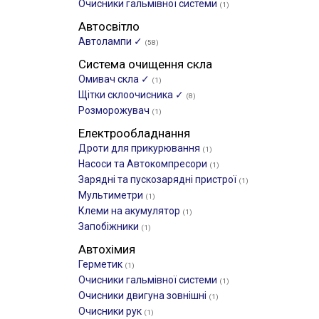
Очисники гальмівної системи
(1)
Автосвітло
Автолампи ✓
(58)
Система очищення скла
Омивач скла ✓
(1)
Щітки склоочиcника ✓
(8)
Розморожувач
(1)
Електрообладнання
Дроти для прикурювання
(1)
Насоси та Автокомпресори
(1)
Зарядні та пускозарядні пристрої
(1)
Мультиметри
(1)
Клеми на акумулятор
(1)
Запобіжники
(1)
Автохімия
Герметик
(1)
Очисники гальмівної системи
(1)
Очисники двигуна зовнішні
(1)
Очисники рук
(1)