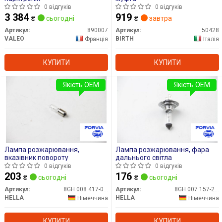
0 відгуків
0 відгуків
3 384
919
₴
сьогодні
₴
завтра
Артикул:
890007
Артикул:
50428
VALEO
BIRTH
Франція
Італія
КУПИТИ
КУПИТИ
Якість OEM
Якість OEM
Лампа розжарювання,
Лампа розжарювання, фара
вказівник повороту
дальнього світла
0 відгуків
0 відгуків
203
176
₴
сьогодні
₴
сьогодні
Артикул:
8GH 008 417-001
Артикул:
8GH 007 157-201
HELLA
HELLA
Німеччина
Німеччина
КУПИТИ
КУПИТИ