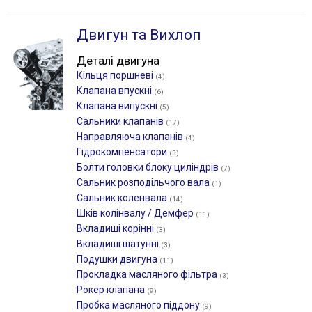
Двигун та Вихлоп
Деталі двигуна
Кільця поршневі
(4)
Клапана впускні
(6)
Клапана випускні
(5)
Сальники клапанів
(17)
Направляюча клапанів
(4)
Гідрокомпенсатори
(3)
Болти головки блоку циліндрів
(7)
Сальник розподільчого вала
(1)
Сальник коленвала
(14)
Шків колінвалу / Демфер
(11)
Вкладиші корінні
(3)
Вкладиші шатунні
(3)
Подушки двигуна
(11)
Прокладка масляного фільтра
(3)
Рокер клапана
(9)
Пробка масляного піддону
(9)