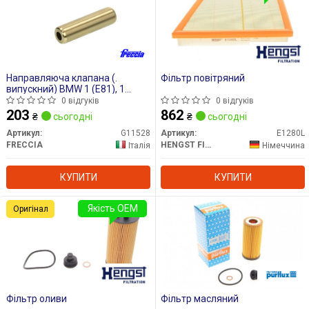
Направляюча клапана (.
Фільтр повітряний
випускний) BMW 1 (E81), 1
(E82), 1 (E87), 1 (E88), 1 (F20), 1
0 відгуків
0 відгуків
(F21), 1 (F40), 2 (F22, F87), 2
203
862
₴
сьогодні
₴
сьогодні
(F23), 2 (F45), 2 (G42, G87), 2
GRAN COUPE (F44) 1.5D-3.0DH
Артикул:
G11528
Артикул:
E1280L
06.04-
FRECCIA
HENGST FILTER
Італія
Німеччина
КУПИТИ
КУПИТИ
Якість OEM
Оригінал
Фільтр оливи
Фільтр масляний