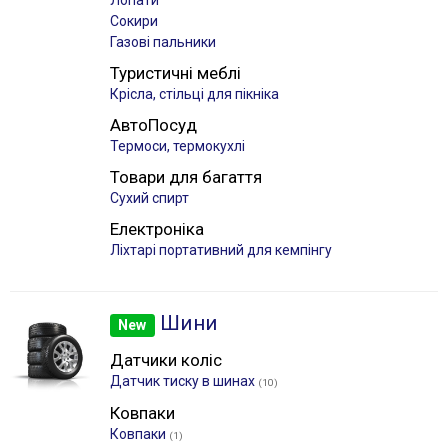
Лопати
Сокири
Газові пальники
Туристичні меблі
Крісла, стільці для пікніка
АвтоПосуд
Термоси, термокухлі
Товари для багаття
Сухий спирт
Електроніка
Лiхтарі портативний для кемпінгу
Шини
New
Датчики коліс
Датчик тиску в шинах
(10)
Ковпаки
Ковпаки
(1)