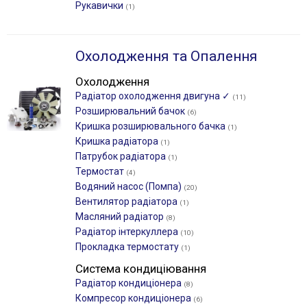
Рукавички
(1)
Охолодження та Опалення
Охолодження
Радіатор охолодження двигуна ✓
(11)
Розширювальний бачок
(6)
Кришка розширювального бачка
(1)
Кришка радіатора
(1)
Патрубок радіатора
(1)
Термостат
(4)
Водяний насос (Помпа)
(20)
Вентилятор радіатора
(1)
Масляний радіатор
(8)
Радіатор інтеркуллера
(10)
Прокладка термостату
(1)
Система кондиціювання
Радіатор кондиціонера
(8)
Компресор кондиціонера
(6)