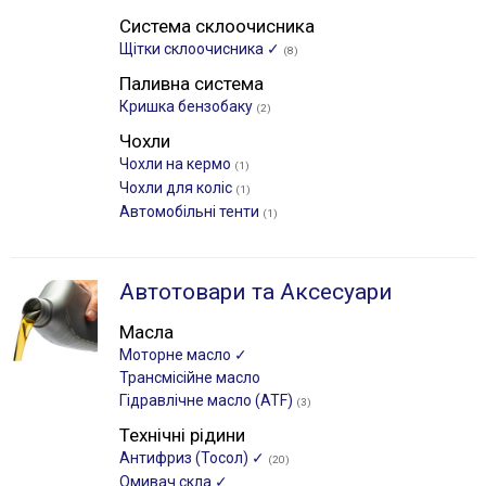
Система склоочисника
Щітки склоочиcника ✓
(8)
Паливна система
Кришка бензобаку
(2)
Чохли
Чохли на кермо
(1)
Чохли для коліс
(1)
Автомобільні тенти
(1)
Автотовари та Аксесуари
Масла
Моторне масло ✓
Трансмісійне масло
Гідравлічне масло (ATF)
(3)
Технічні рідини
Антифриз (Тосол) ✓
(20)
Омивач скла ✓