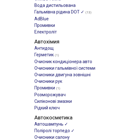
Вода дистильована
Гальмівна рідина DOT ✓
(13)
AdBlue
Промивки
Електроліт
Автохімия
Антидощ
Герметик
(1)
Очисник кондиціонера авто
Очисники гальмівної системи
Очисники двигуна зовнішні
Очисники рук
Промивки
(1)
Розморожувач
Силіконові змазки
Рідкий ключ
Автокосметика
Автошампунь ✓
Поліролі торпедо ✓
Очисники салону