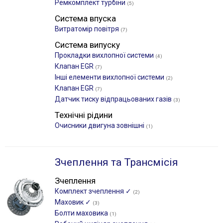
Ремкомплект турбіни
(5)
Система впуска
Витратомір повітря
(7)
Система випуску
Прокладки вихлопної системи
(4)
Клапан EGR
(7)
Інші елементи вихлопної системи
(2)
Клапан EGR
(7)
Датчик тиску відпрацьованих газів
(3)
Технічні рідини
Очисники двигуна зовнішні
(1)
Зчеплення та Трансмісія
Зчеплення
Комплект зчеплення ✓
(2)
Маховик ✓
(3)
Болти маховика
(1)