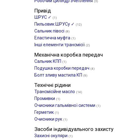
Робочий циліндр зчеплення
(3)
Привід
ШРУС ✓
(1)
Пильовик ШРУСу ✓
(12)
Сальник півосі
(8)
Еластична муфта
(1)
Інші елементи трансмісії
(2)
Механічна коробка передач
Сальник КПП
(1)
Подушка коробки передач
(4)
Болт зливу мастила КП
(9)
Технічні рідини
Трансмісійне масло
(14)
Промивки
(1)
Очисники гальмівної системи
(1)
Герметик
(1)
Очисники рук
(1)
Засоби індивідуального захисту
Захисні окуляри
(1)