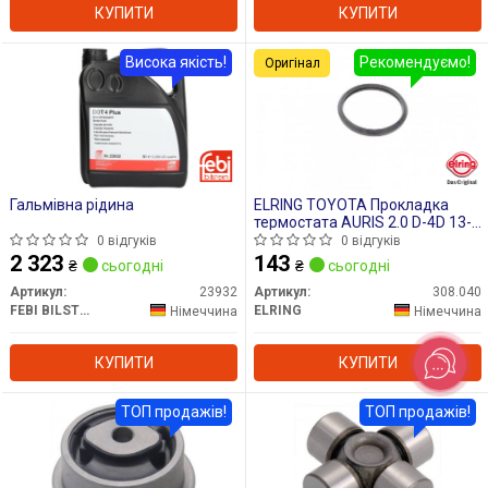
КУПИТИ
КУПИТИ
Висока якість!
Рекомендуємо!
Оригінал
Гальмівна рідина
ELRING TOYOTA Прокладка
термостата AURIS 2.0 D-4D 13-
15, AVENSIS 2.0 D-4D 08-18,
0 відгуків
0 відгуків
LEXUS IS II 220d 05-12
2 323
143
₴
сьогодні
₴
сьогодні
Артикул:
23932
Артикул:
308.040
FEBI BILSTEIN
ELRING
Німеччина
Німеччина
КУПИТИ
КУПИТИ
ТОП продажів!
ТОП продажів!