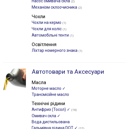
Насос омивача скла
(2)
Механізм склоочисника
(2)
Чохли
Чохли на кермо
(1)
Чохли для коліс
(1)
Автомобільні тенти
(1)
Освітлення
Ліхтар номерного знака
(1)
Автотовари та Аксесуари
Масла
Моторне масло ✓
Трансмісійне масло
Технічні рідини
Антифриз (Тосол) ✓
(16)
Омивач скла ✓
Вода дистильована
Гальмівна рідина DOT ✓
(12)