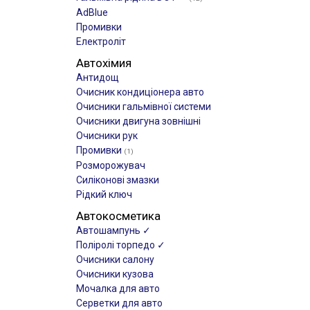
AdBlue
Промивки
Електроліт
Автохімия
Антидощ
Очисник кондиціонера авто
Очисники гальмівної системи
Очисники двигуна зовнішні
Очисники рук
Промивки
(1)
Розморожувач
Силіконові змазки
Рідкий ключ
Автокосметика
Автошампунь ✓
Поліролі торпедо ✓
Очисники салону
Очисники кузова
Мочалка для авто
Серветки для авто