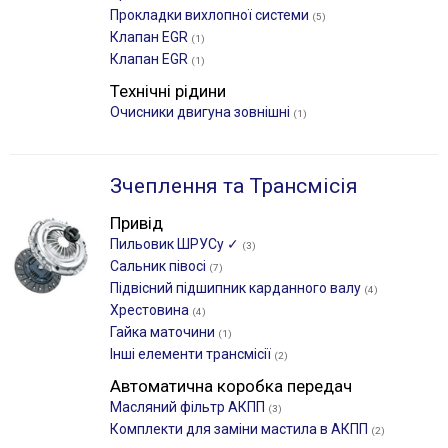
Прокладки вихлопної системи
(5)
Клапан EGR
(1)
Клапан EGR
(1)
Технічні рідини
Очисники двигуна зовнішні
(1)
Зчеплення та Трансмісія
Привід
Пильовик ШРУСу ✓
(3)
Сальник півосі
(7)
Підвісний підшипник карданного валу
(4)
Хрестовина
(4)
Гайка маточини
(1)
Інші елементи трансмісії
(2)
Автоматична коробка передач
Масляний фільтр АКПП
(3)
Комплекти для заміни мастила в АКПП
(2)