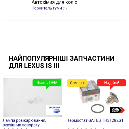
Автохімия для коліс
Чорнитель гуми
(1)
НАЙПОПУЛЯРНІШІ ЗАПЧАСТИНИ
ДЛЯ LEXUS IS III
Якість OEM
Надійні!
Оригінал
Лампа розжарювання,
Термостат GATES TH31282G1
вказівник повороту