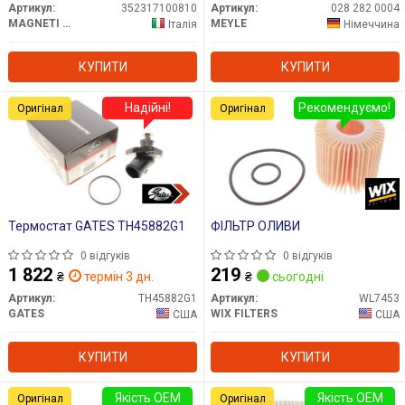
Артикул:
352317100810
Артикул:
028 282 0004
MAGNETI MARELLI
MEYLE
Італія
Німеччина
КУПИТИ
КУПИТИ
Надійні!
Рекомендуємо!
Оригінал
Оригінал
Термостат GATES TH45882G1
ФІЛЬТР ОЛИВИ
0 відгуків
0 відгуків
1 822
219
₴
термін 3 дн.
₴
сьогодні
Артикул:
TH45882G1
Артикул:
WL7453
GATES
WIX FILTERS
США
США
КУПИТИ
КУПИТИ
Якість OEM
Якість OEM
Оригінал
Оригінал