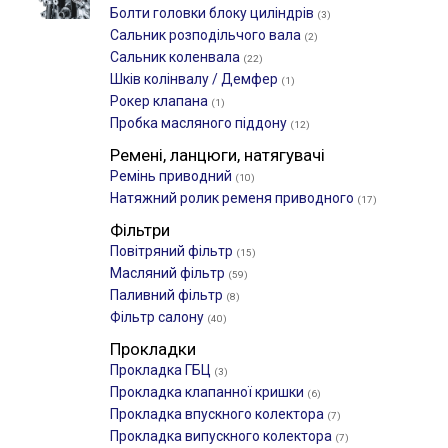
Болти головки блоку циліндрів
(3)
Сальник розподільчого вала
(2)
Сальник коленвала
(22)
Шків колінвалу / Демфер
(1)
Рокер клапана
(1)
Пробка масляного піддону
(12)
Ремені, ланцюги, натягувачі
Ремінь приводний
(10)
Натяжний ролик ременя приводного
(17)
Фільтри
Повітряний фільтр
(15)
Масляний фільтр
(59)
Паливний фільтр
(8)
Фільтр салону
(40)
Прокладки
Прокладка ГБЦ
(3)
Прокладка клапанної кришки
(6)
Прокладка впускного колектора
(7)
Прокладка випускного колектора
(7)