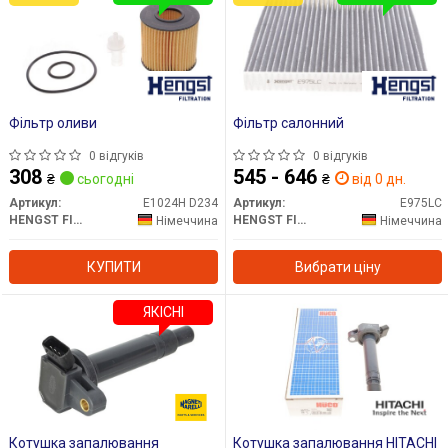
Фільтр оливи
Фільтр салонний
0 відгуків
0 відгуків
308
545 - 646
₴
сьогодні
₴
від 0 дн.
Артикул:
E1024H D234
Артикул:
E975LC
HENGST FILTER
HENGST FILTER
Німеччина
Німеччина
КУПИТИ
Вибрати ціну
ЯКІСНІ
Котушка запалювання
Котушка запалювання HITACHI