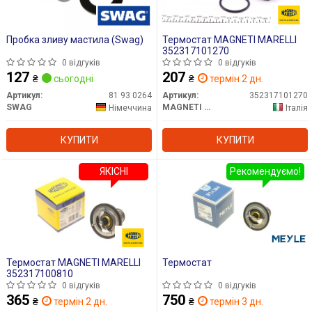
Пробка зливу мастила (Swag)
Термостат MAGNETI MARELLI
352317101270
0 відгуків
0 відгуків
127
207
₴
сьогодні
₴
термін 2 дн.
Артикул:
81 93 0264
Артикул:
352317101270
SWAG
MAGNETI MARELLI
Німеччина
Італія
КУПИТИ
КУПИТИ
ЯКІСНІ
Рекомендуємо!
Термостат MAGNETI MARELLI
Термостат
352317100810
0 відгуків
0 відгуків
365
750
₴
термін 2 дн.
₴
термін 3 дн.