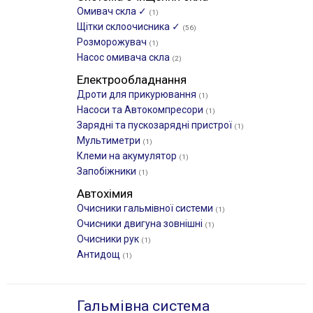
Омивач скла ✓
(1)
Щітки склоочиcника ✓
(56)
Розморожувач
(1)
Насос омивача скла
(2)
Електрообладнання
Дроти для прикурювання
(1)
Насоси та Автокомпресори
(1)
Зарядні та пускозарядні пристрої
(1)
Мультиметри
(1)
Клеми на акумулятор
(1)
Запобіжники
(1)
Автохімия
Очисники гальмівної системи
(1)
Очисники двигуна зовнішні
(1)
Очисники рук
(1)
Антидощ
(1)
Гальмівна система