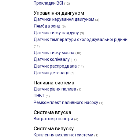
Прокладки ВСІ
(12)
Управління двигуном
Датчики керування двигуном
(4)
Лямбда зонд
(6)
Датчик тиску наддуву
(3)
Датчик температури охолоджувальної рідини
(11)
Датчик тиску масла
(10)
Датчик колінвалу
(15)
Датчик распредвала
(14)
Датчик детонації
(6)
Паливна система
Датчик рівня палива
(1)
ПНВТ
(1)
Ремкомплект паливного насосу
(1)
Система впуска
Витратомір повітря
(4)
Система випуску
Кріплення вихлопної системи
(1)