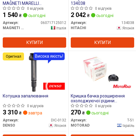
MAGNETI MARELLI
134038
060717125012
0 відгуків
0 відгуків
1 540
2 042
₴
сьогодні
₴
сьогодні
Артикул:
060717125012
Артикул:
134038
MAGNETI MARELLI
HITACHI
Італія
Японія
КУПИТИ
КУПИТИ
Висока якість!
Оригінал
Котушка запалювання
Кришка бачка розширення
охолоджуючої рідини
MOTORAD T-51
0 відгуків
0 відгуків
3 310
270
₴
завтра
₴
сьогодні
Артикул:
DIC-0132
Артикул:
T-51
DENSO
MOTORAD
Японія
Ізраїль