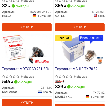
0 відгуків
0 відгуків
32
856
₴
сьогодні
₴
сьогодні
Артикул:
8GA 008 246-001
Артикул:
TH31282G1
HELLA
GATES
Німеччина
США
КУПИТИ
КУПИТИ
Висока якість!
Оригінал
Термостат MOTORAD 281-82K
Термостат MAHLE TX 70 82
0 відгуків
0 відгуків
546
883
₴
₴
сьогодні
839
₴
сьогодні
Артикул:
281-82K
MOTORAD
Ізраїль
Артикул:
TX 70 82
MAHLE / KNECHT
Німеччина
КУПИТИ