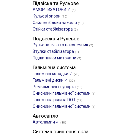
Підвіска та Рульове
АМОРТИЗАТОРИ ✓
(5)
Кульові опори
(16)
Сайлентблоки важеля
(10)
Стійки стабілізатора
(5)
Подвеска и Рулевое
Рульова тяга та наконечник
(2)
Втулки стабілізатора
(1)
Підшипники маточини
(7)
Гальмівна система
Гальмівні колодки ✓
(78)
Гальмівні диски ✓
(39)
Ремкомплект супорта
(35)
Очисники гальмівної системи
(1)
Гальмівна рідина DOT
(12)
Очисники гальмівної системи
(1)
Автосвітло
Автолампи ✓
(38)
Система очищення скла