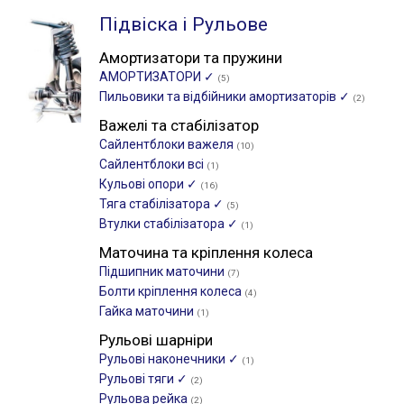
Підвіска і Рульове
Амортизатори та пружини
АМОРТИЗАТОРИ ✓
(5)
Пильовики та відбійники амортизаторів ✓
(2)
Важелі та стабілізатор
Сайлентблоки важеля
(10)
Сайлентблоки всі
(1)
Кульові опори ✓
(16)
Тяга стабілізатора ✓
(5)
Втулки стабілізатора ✓
(1)
Маточина та кріплення колеса
Підшипник маточини
(7)
Болти кріплення колеса
(4)
Гайка маточини
(1)
Рульові шарніри
Рульові наконечники ✓
(1)
Рульові тяги ✓
(2)
Рульова рейка
(2)