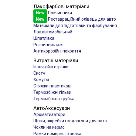
Лакофарбові матеріали
New
Розчинники
New
Реставраційний олівець для авто
Матеріали для підготовки та фарбування
Лак автомобільний
Шпатлівка
Розчинник іржі
Антикорозійні покриття
Витратні матеріали
Ізоляційні стрічки
Скотч
Хомуты
Стяжки пластикові
Термозбіжні гільзи
Термозбіжна трубка
АвтоАксесуари
Ароматизатори
Щітки, шкребки і водозгони для авто
Чохли на кермо
Рамки номерного знака