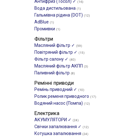
Антифриз (Тосол) ✓
(16)
Вода дистильована
(1)
Гальмівна рідина (DOT)
(12)
AdBlue
(1)
Промивки
(1)
Фільтри
Масляний фільтр ✓
(59)
Повітряний фільтр ✓
(15)
Фільтр салону ✓
(40)
Масляний фільтр АКПП
(3)
Паливний фільтр
(8)
Ремінні приводи
Ремінь приводний ✓
(10)
Ролик ременя приводного
(17)
Водяний насос (Помпа)
(12)
Електрика
АКУМУЛЯТОРИ ✓
(24)
Свічки запалювання ✓
(12)
Котушка запалювання
(24)