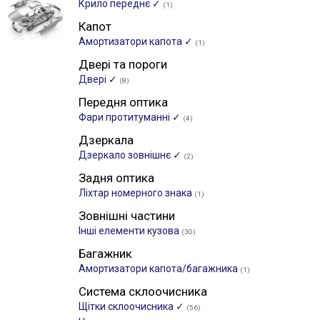
Крило переднє ✓
(1)
Капот
Амортизатори капота ✓
(1)
Двері та пороги
Двері ✓
(8)
Передня оптика
Фари протитуманні ✓
(4)
Дзеркала
Дзеркало зовнішнє ✓
(2)
Задня оптика
Ліхтар номерного знака
(1)
Зовнішні частини
Інші елементи кузова
(30)
Багажник
Амортизатори капота/багажника
(1)
Система склоочисника
Щітки склоочиcника ✓
(56)