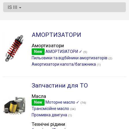
IS III
АМОРТИЗАТОРИ
Амортизатори
New
АМОРТИЗАТОРИ ✓
(5)
Пильовики та відбійники амортизаторів
(2)
Амортизатори капота/багажника
(1)
Запчастини для ТО
Масла
New
Моторне масло ✓
(76)
Трансмісійне масло
(34)
Промивка двигуна
(1)
Технічні рідини