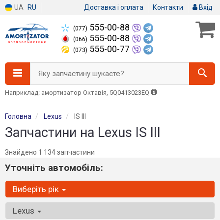
UA
RU
Доставка і оплата
Контакти
Вхід
555-00-88
(077)
555-00-88
(066)
555-00-77
(073)
Яку запчастину шукаєте?
Наприклад: амортизатор Октавія, 5Q0413023EQ
Головна
Lexus
IS III
Запчастини на Lexus IS III
Знайдено 1 134 запчастини
Уточніть автомобіль:
Виберіть рік
Lexus