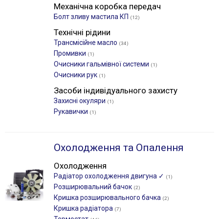
Механічна коробка передач
Болт зливу мастила КП
(12)
Технічні рідини
Трансмісійне масло
(34)
Промивки
(1)
Очисники гальмівної системи
(1)
Очисники рук
(1)
Засоби індивідуального захисту
Захисні окуляри
(1)
Рукавички
(1)
Охолодження та Опалення
Охолодження
Радіатор охолодження двигуна ✓
(1)
Розширювальний бачок
(2)
Кришка розширювального бачка
(2)
Кришка радіатора
(7)