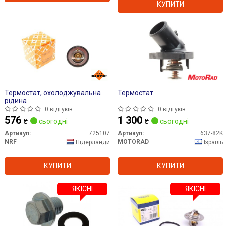
КУПИТИ
Термостат, охолоджувальна
Термостат
рідина
0 відгуків
0 відгуків
576
1 300
₴
сьогодні
₴
сьогодні
Артикул:
725107
Артикул:
637-82K
NRF
MOTORAD
Нідерланди
Ізраїль
КУПИТИ
КУПИТИ
ЯКІСНІ
ЯКІСНІ