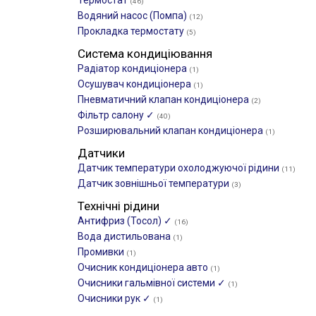
Термостат
(46)
Водяний насос (Помпа)
(12)
Прокладка термостату
(5)
Система кондиціювання
Радіатор кондиціонера
(1)
Осушувач кондиціонера
(1)
Пневматичний клапан кондиціонера
(2)
Фільтр салону ✓
(40)
Розширювальний клапан кондиціонера
(1)
Датчики
Датчик температури охолоджуючої рідини
(11)
Датчик зовнішньої температури
(3)
Технічні рідини
Антифриз (Тосол) ✓
(16)
Вода дистильована
(1)
Промивки
(1)
Очисник кондиціонера авто
(1)
Очисники гальмівної системи ✓
(1)
Очисники рук ✓
(1)