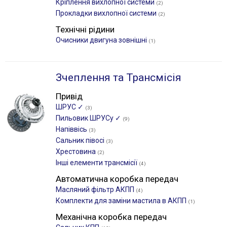
Кріплення вихлопної системи
(2)
Прокладки вихлопної системи
(2)
Технічні рідини
Очисники двигуна зовнішні
(1)
Зчеплення та Трансмісія
Привід
ШРУС ✓
(3)
Пильовик ШРУСу ✓
(9)
Напіввісь
(3)
Сальник півосі
(3)
Хрестовина
(2)
Інші елементи трансмісії
(4)
Автоматична коробка передач
Масляний фільтр АКПП
(4)
Комплекти для заміни мастила в АКПП
(1)
Механічна коробка передач