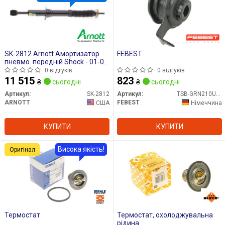
SK-2812 Arnott Амортизатор
FEBEST
пневмо. передній Shock - 01-09
Lexus GX 470 (J120)/02-10
0 відгуків
0 відгуків
Toyota Land Crui
11 515
823
₴
сьогодні
₴
сьогодні
Артикул:
SK-2812
Артикул:
TSB-GRN210UPR
ARNOTT
FEBEST
США
Німеччина
КУПИТИ
КУПИТИ
Висока якість!
Оригінал
Термостат
Термостат, охолоджувальна
рідина