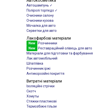
Автокосметика
Автошампунь ✓
Поліролі торпедо ✓
Очисники салону
Очисники кузова
Мочалка для авто
Серветки для авто
Лакофарбові матеріали
New
Розчинники
New
Реставраційний олівець для авто
Матеріали для підготовки та фарбування
Лак автомобільний
Шпатлівка
Розчинник іржі
Антикорозійні покриття
Витратні матеріали
Ізоляційні стрічки
Скотч
Хомуты
Стяжки пластикові
Термозбіжні гільзи