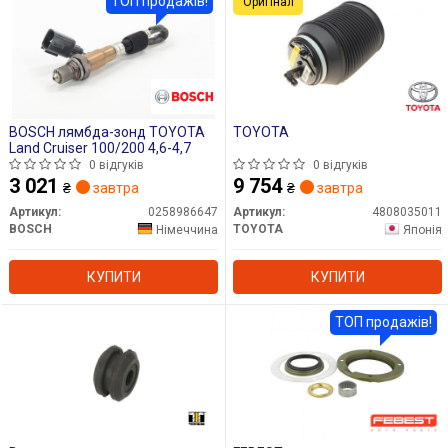
ТОП продажів!
Оригінал
BOSCH лямбда-зонд TOYOTA
TOYOTA
Land Cruiser 100/200 4,6-4,7
0 відгуків
0 відгуків
3 021
9 754
₴
завтра
₴
завтра
Артикул:
0258986647
Артикул:
4808035011
BOSCH
TOYOTA
Німеччина
Японія
КУПИТИ
КУПИТИ
ТОП продажів!