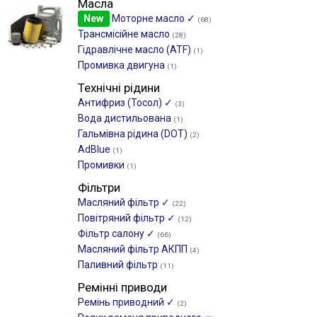
Масла
New
Моторне масло ✓
(68)
Трансмісійне масло
(28)
Гідравлічне масло (ATF)
(1)
Промивка двигуна
(1)
Технічні рідини
Антифриз (Тосол) ✓
(3)
Вода дистильована
(1)
Гальмівна рідина (DOT)
(2)
AdBlue
(1)
Промивки
(1)
Фільтри
Масляний фільтр ✓
(22)
Повітряний фільтр ✓
(12)
Фільтр салону ✓
(66)
Масляний фільтр АКПП
(4)
Паливний фільтр
(11)
Ремінні приводи
Ремінь приводний ✓
(2)