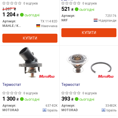
0 відгуків
0 відгуків
521
1 267
₴
₴
сьогодні
1 204
₴
сьогодні
Артикул:
725176
NRF
Нідерланди
Артикул:
TX 114 82D
MAHLE / KNECHT
Німеччина
КУПИТИ
КУПИТИ
Термостат
Термостат
0 відгуків
0 відгуків
1 300
393
₴
сьогодні
₴
сьогодні
Артикул:
637-82K
Артикул:
33482K
MOTORAD
MOTORAD
Ізраїль
Ізраїль