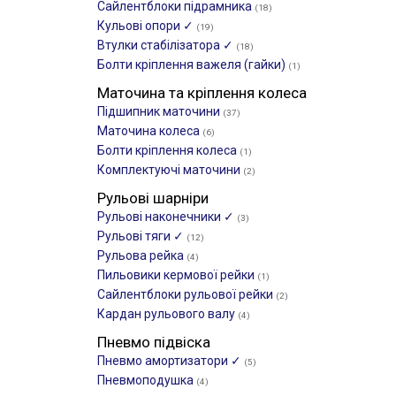
Сайлентблоки підрамника
(18)
Кульові опори ✓
(19)
Втулки стабілізатора ✓
(18)
Болти кріплення важеля (гайки)
(1)
Маточина та кріплення колеса
Підшипник маточини
(37)
Маточина колеса
(6)
Болти кріплення колеса
(1)
Комплектуючі маточини
(2)
Рульові шарніри
Рульові наконечники ✓
(3)
Рульові тяги ✓
(12)
Рульова рейка
(4)
Пильовики кермової рейки
(1)
Сайлентблоки рульової рейки
(2)
Кардан рульового валу
(4)
Пневмо підвіска
Пневмо амортизатори ✓
(5)
Пневмоподушка
(4)