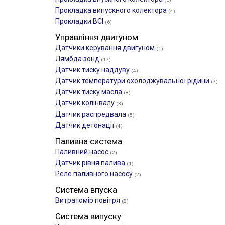
Прокладка випускного колектора
(4)
Прокладки ВСІ
(6)
Управління двигуном
Датчики керування двигуном
(1)
Лямбда зонд
(17)
Датчик тиску наддуву
(4)
Датчик температури охолоджувальної рідини
(7)
Датчик тиску масла
(8)
Датчик колінвалу
(3)
Датчик распредвала
(5)
Датчик детонації
(4)
Паливна система
Паливний насос
(2)
Датчик рівня палива
(1)
Реле паливного насосу
(2)
Система впуска
Витратомір повітря
(8)
Система випуску