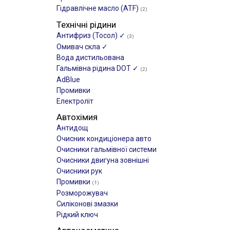
Гідравлічне масло (ATF)
(2)
Технічні рідини
Антифриз (Тосол) ✓
(3)
Омивач скла ✓
Вода дистильована
Гальмівна рідина DOT ✓
(2)
AdBlue
Промивки
Електроліт
Автохімия
Антидощ
Очисник кондиціонера авто
Очисники гальмівної системи
Очисники двигуна зовнішні
Очисники рук
Промивки
(1)
Розморожувач
Силіконові змазки
Рідкий ключ