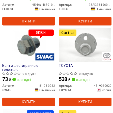
Артикул:
95HAY-46801016C
Артикул:
95ADS-81960918X
FEBEST
FEBEST
Німеччина
Німеччина
КУПИТИ
КУПИТИ
ЯКІСНІ
Оригінал
Болт з шестигранною
TOYOTA
головкою
0 відгуків
0 відгуків
73
538
₴
сьогодні
₴
сьогодні
Артикул:
81 93 0262
Артикул:
4819060020
SWAG
TOYOTA
Німеччина
Японія
КУПИТИ
КУПИТИ