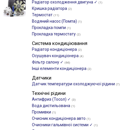
Радіатор охолодження двигуна ✓
(1)
Кришка радіатора
(2)
Термостат
(11)
Водяний насос (Помпа)
(1)
Прокладка помпи
(1)
Прокладка термостату
(2)
Система кондиціювання
Радіатор кондиціонера
(2)
Осушувач кондиціонера
(4)
Фільтр салону ✓
(66)
Інші елементи кондиціонера
(2)
Датчики
Датчик температури охолоджуючої рідини
(7)
Технічні рідини
Антифриз (Тосол) ✓
(3)
Вода дистильована
(1)
Промивки
(1)
Очисник кондиціонера авто
(1)
Очисники гальмівної системи ✓
(1)