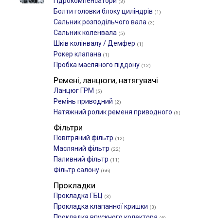
Гідрокомпенсатори
(3)
Болти головки блоку циліндрів
(1)
Сальник розподільчого вала
(3)
Сальник коленвала
(5)
Шків колінвалу / Демфер
(1)
Рокер клапана
(1)
Пробка масляного піддону
(12)
Ремені, ланцюги, натягувачі
Ланцюг ГРМ
(5)
Ремінь приводний
(2)
Натяжний ролик ременя приводного
(5)
Фільтри
Повітряний фільтр
(12)
Масляний фільтр
(22)
Паливний фільтр
(11)
Фільтр салону
(66)
Прокладки
Прокладка ГБЦ
(3)
Прокладка клапанної кришки
(3)
Прокладка впускного колектора
(6)