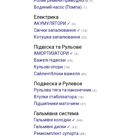
Ролик ременя приводного
(5)
Водяний насос (Помпа)
(1)
Електрика
АКУМУЛЯТОРИ ✓
(4)
Свічки запалювання ✓
(14)
Котушка запалювання
(22)
Підвіска та Рульове
АМОРТИЗАТОРИ ✓
(3)
Важелі підвіски
(26)
Кульові опори
(19)
Сайлентблоки важеля
(40)
Подвеска и Рулевое
Рульова тяга та наконечник
(4)
Втулки стабілізатора
(18)
Підшипники маточини
(37)
Гальмівна система
Гальмівні колодки ✓
(96)
Гальмівні диски ✓
(42)
Ремкомплект супорта
(48)