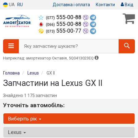
UA
RU
Доставка і оплата
Контакти
Вхід
555-00-88
(077)
555-00-88
(066)
555-00-77
(073)
Яку запчастину шукаєте?
Наприклад: амортизатор Октавія, 5Q0413023EQ
Головна
Lexus
GX II
Запчастини на Lexus GX II
Знайдено 1 175 запчастин
Уточніть автомобіль:
Виберіть рік
Lexus