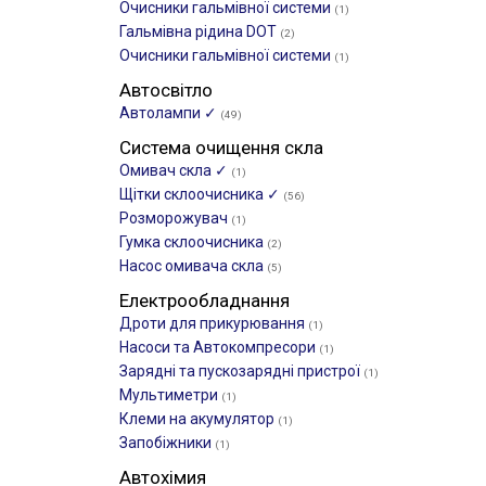
Очисники гальмівної системи
(1)
Гальмівна рідина DOT
(2)
Очисники гальмівної системи
(1)
Автосвітло
Автолампи ✓
(49)
Система очищення скла
Омивач скла ✓
(1)
Щітки склоочиcника ✓
(56)
Розморожувач
(1)
Гумка склоочисника
(2)
Насос омивача скла
(5)
Електрообладнання
Дроти для прикурювання
(1)
Насоси та Автокомпресори
(1)
Зарядні та пускозарядні пристрої
(1)
Мультиметри
(1)
Клеми на акумулятор
(1)
Запобіжники
(1)
Автохімия