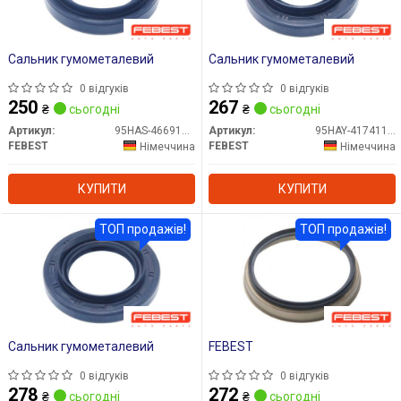
Сальник гумометалевий
Сальник гумометалевий
0 відгуків
0 відгуків
250
267
₴
сьогодні
₴
сьогодні
Артикул:
95HAS-46691016C
Артикул:
95HAY-41741118C
FEBEST
FEBEST
Німеччина
Німеччина
КУПИТИ
КУПИТИ
ТОП продажів!
ТОП продажів!
Сальник гумометалевий
FEBEST
0 відгуків
0 відгуків
278
272
₴
сьогодні
₴
сьогодні