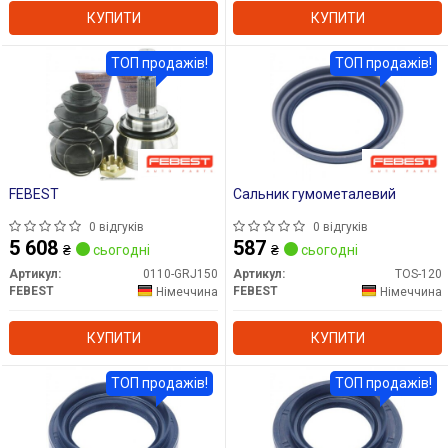
КУПИТИ
КУПИТИ
ТОП продажів!
ТОП продажів!
FEBEST
Сальник гумометалевий
0 відгуків
0 відгуків
5 608
587
₴
сьогодні
₴
сьогодні
Артикул:
0110-GRJ150
Артикул:
TOS-120
FEBEST
FEBEST
Німеччина
Німеччина
КУПИТИ
КУПИТИ
ТОП продажів!
ТОП продажів!