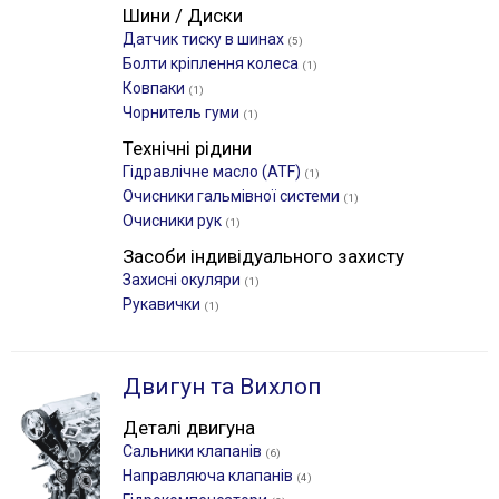
Шини / Диски
Датчик тиску в шинах
(5)
Болти кріплення колеса
(1)
Ковпаки
(1)
Чорнитель гуми
(1)
Технічні рідини
Гідравлічне масло (ATF)
(1)
Очисники гальмівної системи
(1)
Очисники рук
(1)
Засоби індивідуального захисту
Захисні окуляри
(1)
Рукавички
(1)
Двигун та Вихлоп
Деталі двигуна
Сальники клапанів
(6)
Направляюча клапанів
(4)