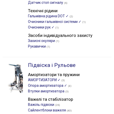
Датчик стоп сигналу
(6)
Технічні рідини
Гальмівна рідина DOT ✓
(2)
Очисники гальмівної системи ✓
(1)
Очисники рук ✓
(1)
Засоби індивідуального захисту
Захисні окуляри
(1)
Рукавички
(1)
Підвіска і Рульове
Амортизатори та пружини
АМОРТИЗАТОРИ ✓
(3)
Опора амортизатора ✓
(4)
Втулки амортизатора
(3)
Важелі та стабілізатор
Важіль підвіски
(26)
Сайлентблоки важеля
(40)