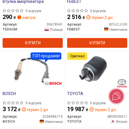
Втулка амортизатора
FEBEST
0 відгуків
0 відгуків
290
2 516
₴
завтра
₴
термін 2 дн.
Артикул:
00678941
Артикул:
KIT-UZJ100
TEDGUM
FEBEST
Польща
Німеччина
КУПИТИ
КУПИТИ
ТОП продажів!
Оригінал
BOSCH
TOYOTA
0 відгуків
0 відгуків
3 172
19 987
₴
термін 2 дн.
₴
термін 2 дн.
Артикул:
0258986719
Артикул:
4809035011
BOSCH
TOYOTA
Німеччина
Японія