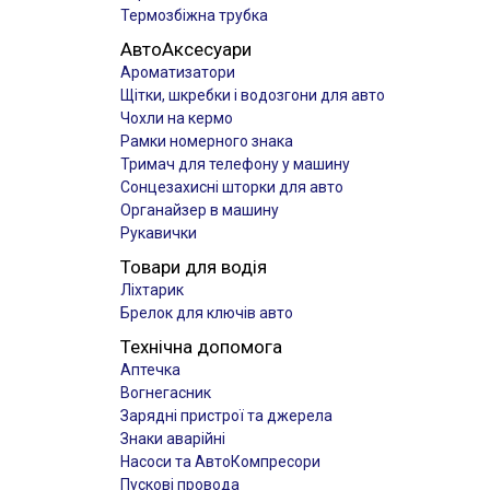
Термозбіжна трубка
АвтоАксесуари
Ароматизатори
Щітки, шкребки і водозгони для авто
Чохли на кермо
Рамки номерного знака
Тримач для телефону у машину
Сонцезахисні шторки для авто
Органайзер в машину
Рукавички
Товари для водія
Ліхтарик
Брелок для ключів авто
Технічна допомога
Аптечка
Вогнегасник
Зарядні пристрої та джерела
Знаки аварійні
Насоси та АвтоКомпресори
Пускові провода