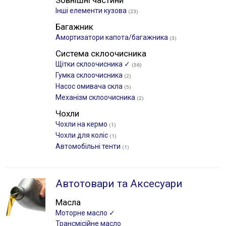
Зовнішні частини
Інші елементи кузова
(23)
Багажник
Амортизатори капота/багажника
(3)
Система склоочисника
Щітки склоочиcника ✓
(56)
Гумка склоочисника
(2)
Насос омивача скла
(5)
Механізм склоочисника
(2)
Чохли
Чохли на кермо
(1)
Чохли для коліс
(1)
Автомобільні тенти
(1)
Автотовари та Аксесуари
Масла
Моторне масло ✓
Трансмісійне масло