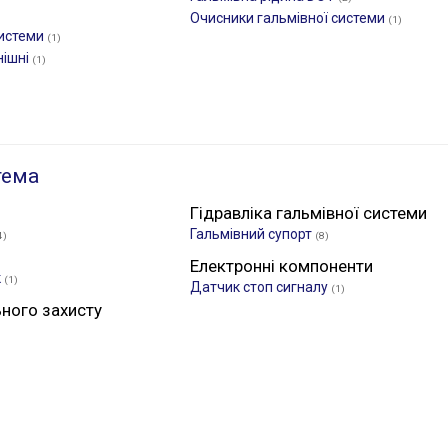
Очисники гальмівної системи
(1)
системи
(1)
нішні
(1)
тема
Гідравліка гальмівної системи
Гальмівний супорт
4)
(8)
Електронні компоненти
к
(1)
Датчик стоп сигналу
(1)
ьного захисту