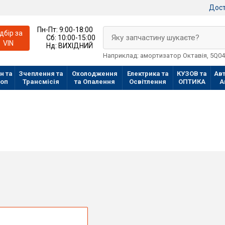
Дост
Пн-Пт:
9:00-18:00
ідбір за
Яку запчастину шукаєте?
Сб:
10:00-15:00
VIN
Нд:
ВИХІДНИЙ
Наприклад: амортизатор Октавія, 5Q0
н та
Зчеплення та
Охолодження
Електрика та
КУЗОВ та
Авт
лоп
Трансмісія
та Опалення
Освітлення
ОПТИКА
А