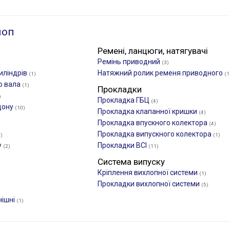
лоп
Ремені, ланцюги, натягувачі
Ремінь приводний
(3)
иліндрів
Натяжний ролик ременя приводного
(1)
(1
о вала
(1)
Прокладки
)
Прокладка ГБЦ
(4)
дону
(10)
Прокладка клапанної кришки
(4)
Прокладка впускного колектора
(4)
Прокладка випускного колектора
1)
(1)
у
Прокладки ВСІ
(2)
(11)
Система випуску
Кріплення вихлопної системи
(1)
Прокладки вихлопної системи
(5)
нішні
(1)