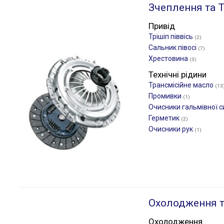
Зчеплення та Т
Привід
Трішіп піввісь
(2)
Сальник півосі
(7)
Хрестовина
(3)
Технічні рідини
Трансмісійне масло
(13
Промивки
(1)
Очисники гальмівної 
Герметик
(2)
Очисники рук
(1)
Охолодження т
Охолодження