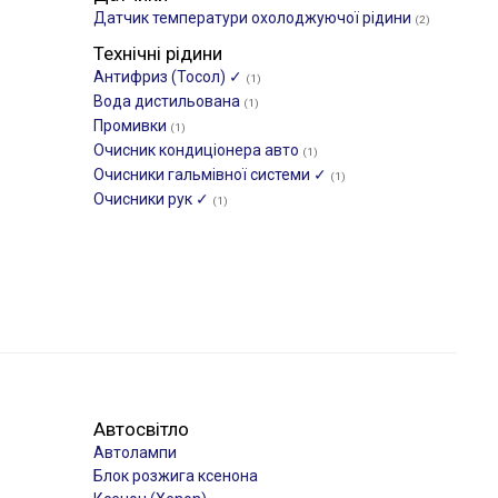
Датчик температури охолоджуючої рідини
(2)
Технічні рідини
Антифриз (Тосол) ✓
(1)
Вода дистильована
(1)
Промивки
(1)
Очисник кондиціонера авто
(1)
Очисники гальмівної системи ✓
(1)
Очисники рук ✓
(1)
Автосвітло
Автолампи
Блок розжига ксенона