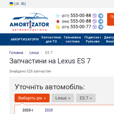
UA
RU
555-00-88
(077)
П
555-00-88
(066)
555-00-77
(073)
Запчастини
Гальмівна
Підвіска і
Двигу
АМОРТИЗАТОРИ
для ТО
система
Рульове
Вих
Головна
Lexus
ES 7
Запчастини на Lexus ES 7
Знайдено 526 запчастин
Уточніть автомобіль:
Виберіть рік
Lexus
ES 7
2020-і
2020