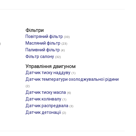
Фільтри
Повітряний фільтр
(33)
Масляний фільтр
)
(23)
Паливний фільтр
(4)
Фільтр салону
(32)
Управління двигуном
Датчик тиску наддуву
(1)
Датчик температури охолоджувальної рідини
(2)
Датчик тиску масла
(6)
Датчик колінвалу
(1)
Датчик распредвала
(3)
Датчик детонації
(2)