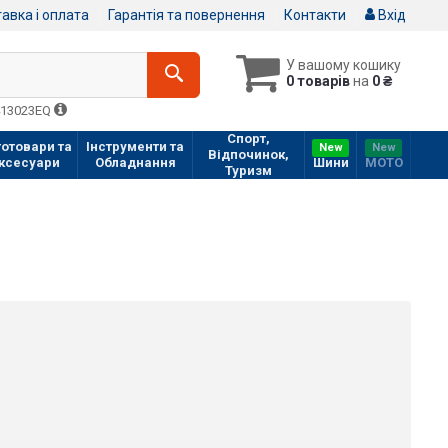
авка і оплата
Гарантія та повернення
Контакти
Вхід
У вашому кошику
0 товарів
на
0 ₴
413023EQ
Спорт,
отовари та
Інструменти та
New
New
Відпочинок,
ксесуари
Обладнання
Шини
МOTO
Туризм