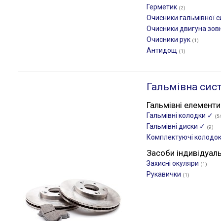
Герметик
(2)
Очисники гальмівної 
Очисники двигуна зов
Очисники рук
(1)
Антидощ
(1)
Гальмівна сис
Гальмівні елементи
Гальмівні колодки ✓
(5
Гальмівні диски ✓
(9)
Комплектуючі колодо
Засоби індивідуал
Захисні окуляри
(1)
Рукавички
(1)