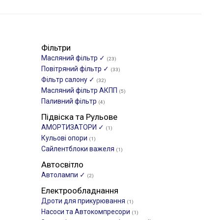
Фільтри
Масляний фільтр ✓
(23)
Повітряний фільтр ✓
(33)
Фільтр салону ✓
(32)
Масляний фільтр АКПП
(5)
Паливний фільтр
(4)
Підвіска та Рульове
АМОРТИЗАТОРИ ✓
(1)
Кульові опори
(1)
Сайлентблоки важеля
(1)
Автосвітло
Автолампи ✓
(2)
Електрообладнання
Дроти для прикурювання
(1)
Насоси та Автокомпресори
(1)