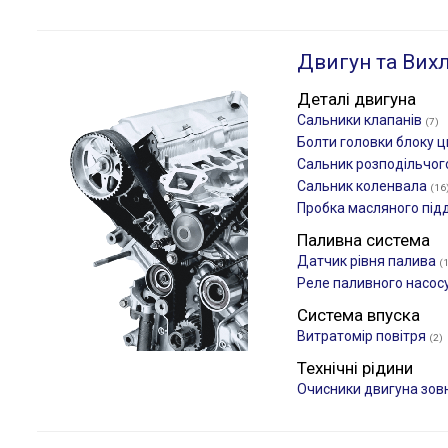
Двигун та Вих
Деталі двигуна
Сальники клапанів
(7)
Болти головки блоку ц
Сальник розподільчог
Сальник коленвала
(16
Пробка масляного під
Паливна система
Датчик рівня палива
(
Реле паливного насос
Система впуска
Витратомір повітря
(2)
Технічні рідини
Очисники двигуна зов