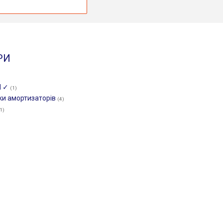
РИ
И ✓
(1)
ки амортизаторів
(4)
1)