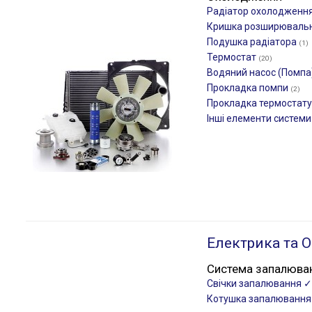
Радіатор охолодженн
Кришка розширювальн
Подушка радіатора
(1)
Термостат
(20)
Водяний насос (Помпа
Прокладка помпи
(2)
Прокладка термостат
Інші елементи систем
Електрика та О
Система запалюва
Свічки запалювання 
Котушка запалюванн