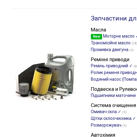
Запчастини дл
Масла
Моторне масло
New
Трансмісійне масло
(13
Промивка двигуна
(1)
Ремінні приводи
Ремінь приводний ✓
(3
Ролик ременя привод
Водяний насос (Помпа
Подвеска и Рулево
Підшипники маточини
Система очищення
Омивач скла ✓
(1)
Щітки склоочиcника ✓
Розморожувач
(1)
Автохімия