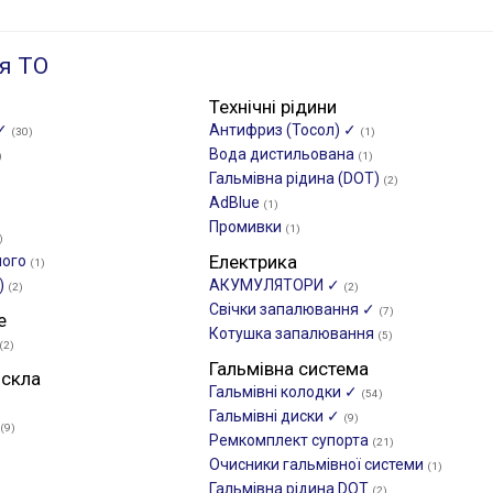
я ТО
Технічні рідини
 ✓
Антифриз (Тосол) ✓
(30)
(1)
Вода дистильована
)
(1)
Гальмівна рідина (DOT)
(2)
AdBlue
(1)
Промивки
(1)
)
Електрика
ного
(1)
)
АКУМУЛЯТОРИ ✓
(2)
(2)
Свічки запалювання ✓
(7)
е
Котушка запалювання
(5)
(2)
Гальмівна система
 скла
Гальмівні колодки ✓
(54)
Гальмівні диски ✓
(9)
(9)
Ремкомплект супорта
(21)
Очисники гальмівної системи
(1)
Гальмівна рідина DOT
(2)