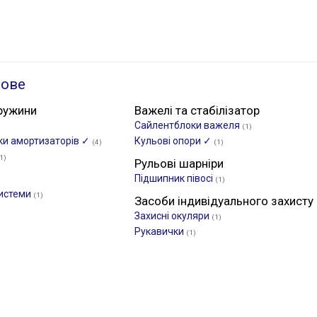
ьове
ружини
Важелі та стабілізатор
Сайлентблоки важеля
(1)
ики амортизаторів ✓
Кульові опори ✓
(4)
(1)
1)
Рульові шарніри
Підшипник півосі
(1)
системи
(1)
Засоби індивідуального захисту
Захисні окуляри
(1)
Рукавички
(1)