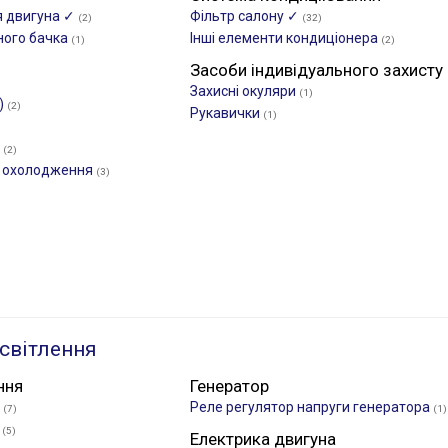
я двигуна ✓
Фільтр салону ✓
(2)
(32)
ого бачка
Інші елементи кондиціонера
(1)
(2)
Засоби індивідуального захисту
Захисні окуляри
(1)
)
(2)
Рукавички
(1)
у
(2)
и охолодження
(3)
світлення
ння
Генератор
✓
Реле регулятор напруги генератора
(7)
(1)
я
(5)
Електрика двигуна