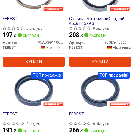
FEBEST
Сальник маточинний задній
46x62.15x9.3
0 відгуків
0 відгуків
197
208
₴
сьогодні
₴
сьогодні
Артикул:
95ADS-911060912X
Артикул:
95GDY-48620909X
FEBEST
FEBEST
Німеччина
Німеччина
КУПИТИ
КУПИТИ
ТОП продажів!
ТОП продажів!
FEBEST
FEBEST
0 відгуків
0 відгуків
191
266
₴
сьогодні
₴
сьогодні