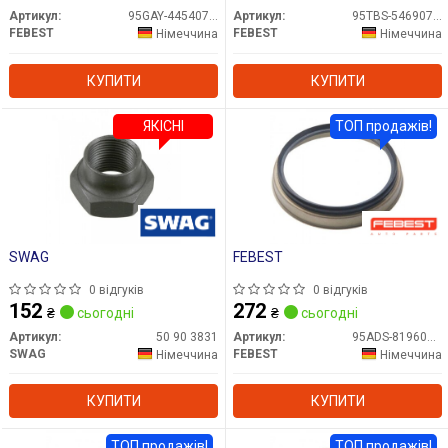
Артикул:
95GAY-44540707X
Артикул:
95TBS-54690710X
FEBEST
FEBEST
Німеччина
Німеччина
КУПИТИ
КУПИТИ
ЯКІСНІ
ТОП продажів!
SWAG
FEBEST
0 відгуків
0 відгуків
152
272
₴
сьогодні
₴
сьогодні
Артикул:
50 90 3831
Артикул:
95ADS-81960918X
SWAG
FEBEST
Німеччина
Німеччина
КУПИТИ
КУПИТИ
ТОП продажів!
ТОП продажів!