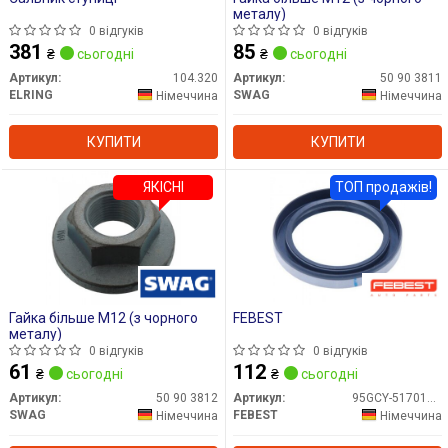
металу)
0 відгуків
0 відгуків
381
85
₴
сьогодні
₴
сьогодні
Артикул:
104.320
Артикул:
50 90 3811
ELRING
SWAG
Німеччина
Німеччина
КУПИТИ
КУПИТИ
ЯКІСНІ
ТОП продажів!
Гайка більше М12 (з чорного
FEBEST
металу)
0 відгуків
0 відгуків
61
112
₴
сьогодні
₴
сьогодні
Артикул:
50 90 3812
Артикул:
95GCY-51701010X
SWAG
FEBEST
Німеччина
Німеччина