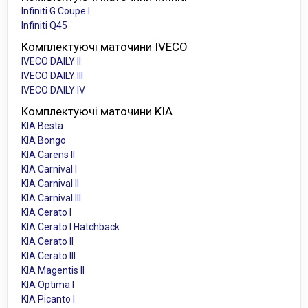
Infiniti G Coupe I
Infiniti Q45
Комплектуючі маточини IVECO
IVECO DAILY II
IVECO DAILY III
IVECO DAILY IV
Комплектуючі маточини KIA
KIA Besta
KIA Bongo
KIA Carens II
KIA Carnival I
KIA Carnival II
KIA Carnival III
KIA Cerato I
KIA Cerato I Hatchback
KIA Cerato II
KIA Cerato III
KIA Magentis II
KIA Optima I
KIA Picanto I