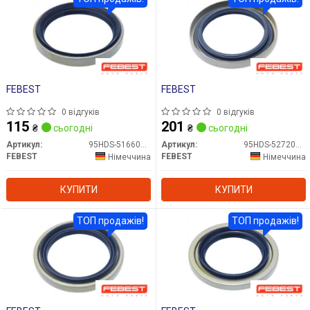
FEBEST
FEBEST
0 відгуків
0 відгуків
115
201
₴
сьогодні
₴
сьогодні
Артикул:
95HDS-51660810X
Артикул:
95HDS-52720811X
FEBEST
FEBEST
Німеччина
Німеччина
КУПИТИ
КУПИТИ
ТОП продажів!
ТОП продажів!