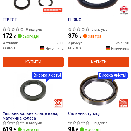
FEBEST
ELRING
0 відгуків
0 відгуків
172
376
₴
сьогодні
₴
завтра
Артикул:
KIT1
Артикул:
457.120
FEBEST
ELRING
Німеччина
Німеччина
КУПИТИ
КУПИТИ
Висока якість!
Висока якість!
Ущільнювальне кільце вала,
Сальник ступиці
маточина колеса
0 відгуків
0 відгуків
619
98
₴
сьогодні
₴
сьогодні