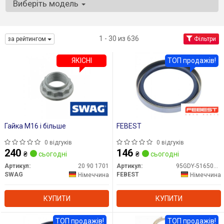
Виберіть модель
1 - 30 из 636
за рейтингом
Фільтри
ЯКІСНІ
ТОП продажів!
Гайка М16 і більше
FEBEST
0 відгуків
0 відгуків
240
146
₴
сьогодні
₴
сьогодні
Артикул:
20 90 1701
Артикул:
95GDY-51650909X
SWAG
FEBEST
Німеччина
Німеччина
КУПИТИ
КУПИТИ
ТОП продажів!
ТОП продажів!