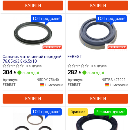
КУПИТИ
КУПИТИ
ТОП продажів!
ТОП продажів!
Сальник маточинний передній
FEBEST
76.05x63.8x6.5x10
0 відгуків
0 відгуків
304
282
₴
сьогодні
₴
сьогодні
Артикул:
95DDY-75640610X
Артикул:
95TBS-49700917X
FEBEST
FEBEST
Німеччина
Німеччина
КУПИТИ
КУПИТИ
ТОП продажів!
Рекомендуємо!
Оригінал