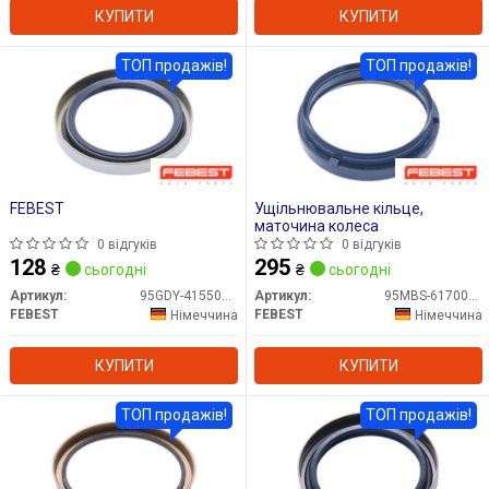
КУПИТИ
КУПИТИ
ТОП продажів!
ТОП продажів!
FEBEST
Ущільнювальне кільце,
маточина колеса
0 відгуків
0 відгуків
128
295
₴
сьогодні
₴
сьогодні
Артикул:
95GDY-41550707X
Артикул:
95MBS-61700817X
FEBEST
FEBEST
Німеччина
Німеччина
КУПИТИ
КУПИТИ
ТОП продажів!
ТОП продажів!