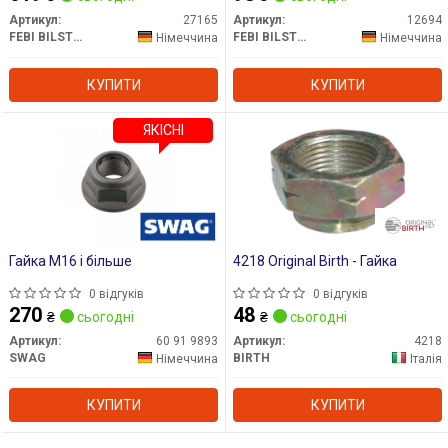
Артикул:
27165
Артикул:
12694
FEBI BILSTEIN
FEBI BILSTEIN
Німеччина
Німеччина
КУПИТИ
КУПИТИ
ЯКІСНІ
Гайка М16 і більше
4218 Original Birth - Гайка
0 відгуків
0 відгуків
270
48
₴
сьогодні
₴
сьогодні
Артикул:
60 91 9893
Артикул:
4218
SWAG
BIRTH
Німеччина
Італія
КУПИТИ
КУПИТИ