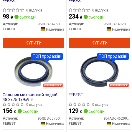
FEBEST
FEBEST
0 відгуків
0 відгуків
98
234
₴
сьогодні
₴
сьогодні
Артикул:
95HDS-54760811X
Артикул:
95HDS-54820811X
FEBEST
FEBEST
Німеччина
Німеччина
КУПИТИ
КУПИТИ
ТОП продажів!
ТОП продажів!
Сальник маточинний задній
FEBEST
48.3x75.1x9x9.9
0 відгуків
0 відгуків
156
129
₴
сьогодні
₴
сьогодні
Артикул:
95GDS-50750910X
Артикул:
95FAS-54620909X
FEBEST
FEBEST
Німеччина
Німеччина