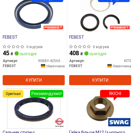
FEBEST
FEBEST
0 відгуків
0 відгуків
45
408
₴
сьогодні
₴
сьогодні
Артикул:
95BBY-42560606X
Артикул:
KIT5
FEBEST
FEBEST
Німеччина
Німеччина
КУПИТИ
КУПИТИ
Рекомендуємо!
ЯКІСНІ
Оригінал
Сальник ступиці
Гайка більше М12 (з чорного