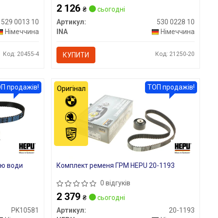
2 126
₴
сьогодні
529 0013 10
Артикул:
530 0228 10
Німеччина
INA
Німеччина
Код: 20455-4
Код: 21250-20
КУПИТИ
П продажів!
ТОП продажів!
Оригінал
ою води
Комплект ременя ГРМ HEPU 20-1193
0 відгуків
2 379
₴
сьогодні
PK10581
Артикул:
20-1193