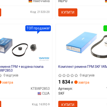
Німеччина
HEPU
Код: 21320-20
КУПИТИ
ТОП продажів!
ременя ГРМ + водяна помпа
Комплект ременя ГРМ SKF VK
BWP2853
0 відгуків
0 відгуків
1 834
завтра
₴
завтра
KTBWP2853
Артикул:
США
SKF
Код: 16392-9
КУПИТИ