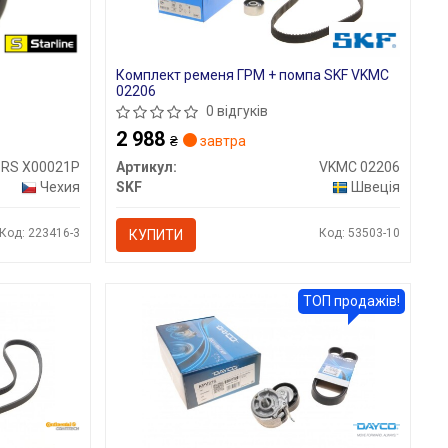
Комплект ременя ГРМ + помпа SKF VKMC
02206
0 відгуків
2 988
₴
завтра
RS X00021P
Артикул:
VKMC 02206
Чехия
SKF
Швеція
Код: 223416-3
Код: 53503-10
КУПИТИ
ТОП продажів!