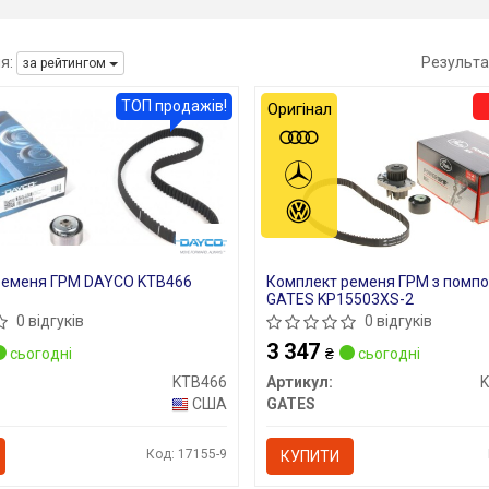
я:
Результа
за рейтингом
ТОП продажів!
Оригінал
ременя ГРМ DAYCO KTB466
Комплект ременя ГРМ з помп
GATES KP15503XS-2
0 відгуків
0 відгуків
3 347
сьогодні
₴
сьогодні
KTB466
Артикул:
США
GATES
Код: 17155-9
КУПИТИ