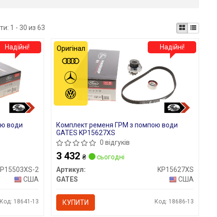
ти:
1 - 30 из 63
Надійні!
Надійні!
Оригінал
ою води
Комплект ременя ГРМ з помпою води
GATES KP15627XS
0 відгуків
3 432
₴
сьогодні
KP15503XS-2
Артикул:
KP15627XS
США
GATES
США
Код: 18641-13
Код: 18686-13
КУПИТИ