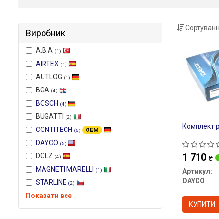
Сортуванн
Виробник
A.B.A
(1)
AIRTEX
(1)
AUTLOG
(1)
BGA
(4)
BOSCH
(4)
BUGATTI
(2)
Комплект 
CONTITECH
OEM
(5)
DAYCO
(5)
1 710
DOLZ
(4)
₴
MAGNETI MARELLI
(1)
Артикул:
DAYCO
STARLINE
(2)
Показати все ↓
КУПИТИ