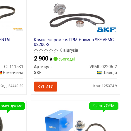
NENTAL
Комплект ременя ГРМ + помпа SKF VKMC
02206-2
0 відгуків
2 900
₴
сьогодні
CT1115K1
Артикул:
VKMC 02206-2
Німеччина
SKF
Швеція
Код: 24440-20
Код: 125374-9
КУПИТИ
комендуємо!
Якість OEM