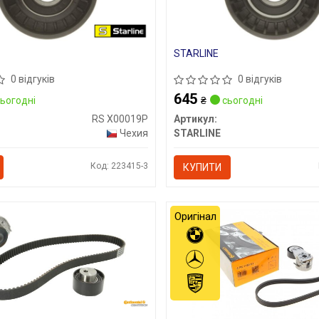
STARLINE
0 відгуків
0 відгуків
645
ьогодні
₴
сьогодні
RS X00019P
Артикул:
Чехия
STARLINE
Код: 223415-3
КУПИТИ
Оригінал