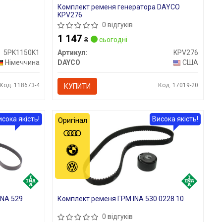
Комплект ременя генератора DAYCO
KPV276
0 відгуків
1 147
₴
сьогодні
5PK1150K1
Артикул:
KPV276
Німеччина
DAYCO
США
Код: 118673-4
Код: 17019-20
КУПИТИ
исока якість!
Висока якість!
Оригінал
INA 529
Комплект ременя ГРМ INA 530 0228 10
0 відгуків