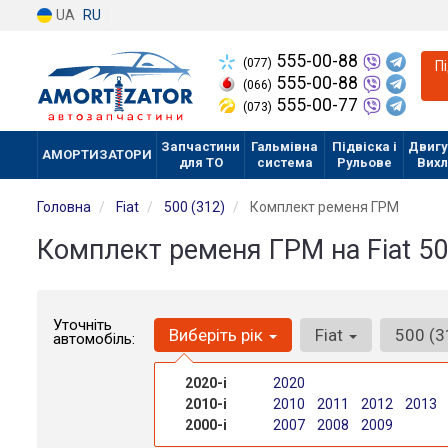
UA
RU
555-00-88
(077)
П
555-00-88
(066)
555-00-77
(073)
Запчастини
Гальмівна
Підвіска і
Двигу
АМОРТИЗАТОРИ
для ТО
система
Рульове
Вих
Головна
Fiat
500 (312)
Комплект ременя ГРМ
Комплект ременя ГРМ на Fiat 50
Уточніть
Виберіть рік
Fiat
500 (
автомобіль:
2020-і
2020
2010-і
2010
2011
2012
2013
2000-і
2007
2008
2009