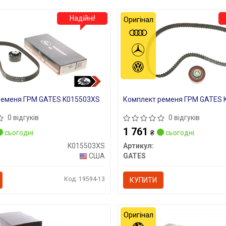
Надійні!
Оригінал
ременя ГРМ GATES K015503XS
Комплект ременя ГРМ GATES 
0 відгуків
0 відгуків
1 761
сьогодні
₴
сьогодні
K015503XS
Артикул:
США
GATES
Код: 19594-13
КУПИТИ
Оригінал