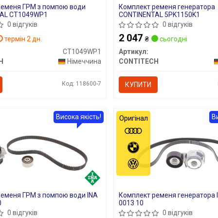
ременя ГРМ з помпою води
Комплект ременя генератора
AL CT1049WP1
CONTINENTAL 5PK1150K1
0 відгуків
0 відгуків
2 047
термін 2 дн.
₴
сьогодні
CT1049WP1
Артикул:
H
Німеччина
CONTITECH
Код: 118600-7
КУПИТИ
Висока якість!
В
Оригінал
еменя ГРМ з помпою води INA
Комплект ременя генератора 
0
0013 10
0 відгуків
0 відгуків