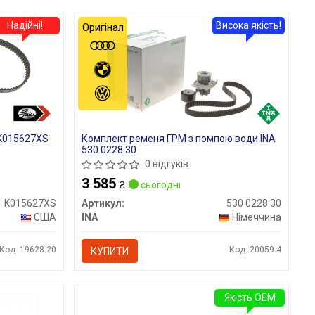
Надійні!
Висока якість!
Оригінал
K015627XS
Комплект ременя ГРМ з помпою води INA
530 0228 30
0 відгуків
3 585
₴
сьогодні
K015627XS
Артикул:
530 0228 30
США
INA
Німеччина
Код: 19628-20
Код: 20059-4
КУПИТИ
Якість OEM