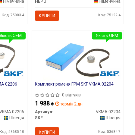
Німеччина
HEPU
Німеччина
Код: 75003-4
Код: 75122-4
КУПИТИ
Якість OEM
Якість OEM
MA 02206
Комплект ременя ГРМ SKF VKMA 02204
0 відгуків
1 988
₴
термін 2 дн.
VKMA 02206
Артикул:
VKMA 02204
Швеція
SKF
Швеція
Код: 53685-10
Код: 53684-7
КУПИТИ