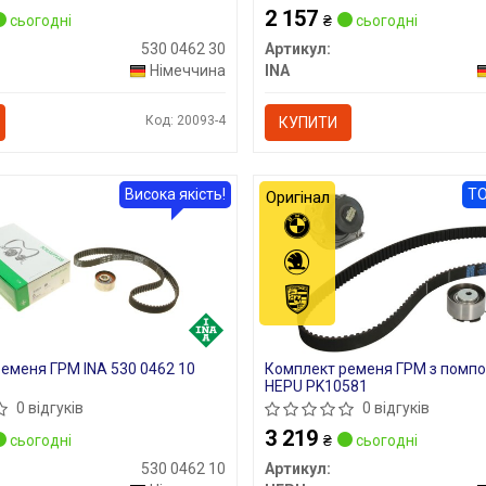
2 157
сьогодні
₴
сьогодні
530 0462 30
Артикул:
Німеччина
INA
Код: 20093-4
КУПИТИ
Висока якість!
ТО
Оригінал
еменя ГРМ INA 530 0462 10
Комплект ременя ГРМ з помп
HEPU PK10581
0 відгуків
0 відгуків
3 219
сьогодні
₴
сьогодні
530 0462 10
Артикул: