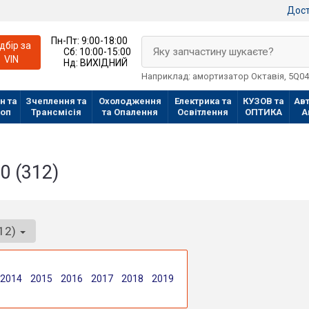
Дост
Пн-Пт:
9:00-18:00
ідбір за
Яку запчастину шукаєте?
Сб:
10:00-15:00
VIN
Нд:
ВИХІДНИЙ
Наприклад: амортизатор Октавія, 5Q0
н та
Зчеплення та
Охолодження
Електрика та
КУЗОВ та
Авт
лоп
Трансмісія
та Опалення
Освітлення
ОПТИКА
А
0 (312)
312)
2014
2015
2016
2017
2018
2019