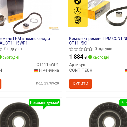
ременя ГРМ з помпою води
Комплект ременя ГРМ CONTI
AL CT1115WP1
CT1115K1
0 відгуків
0 відгуків
1 884
сьогодні
₴
сьогодні
CT1115WP1
Артикул:
H
Німеччина
CONTITECH
Код: 23789-20
КУПИТИ
Рекомендуємо!
Ре