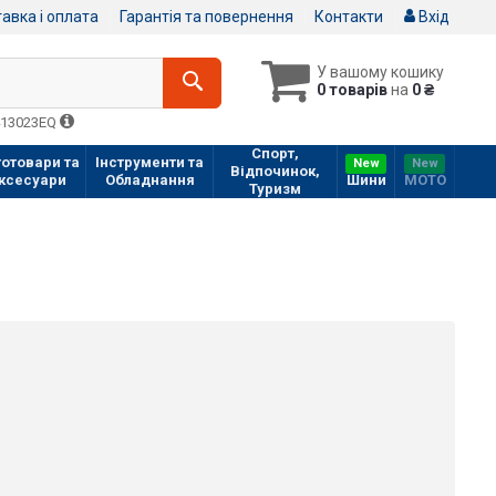
авка і оплата
Гарантія та повернення
Контакти
Вхід
У вашому кошику
0 товарів
на
0 ₴
413023EQ
Спорт,
отовари та
Інструменти та
New
New
Відпочинок,
ксесуари
Обладнання
Шини
МOTO
Туризм