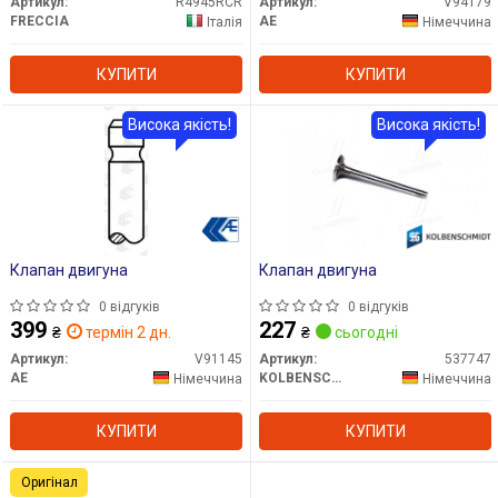
Артикул:
R4945RCR
Артикул:
V94179
FRECCIA
AE
Італія
Німеччина
КУПИТИ
КУПИТИ
Висока якість!
Висока якість!
Клапан двигуна
Клапан двигуна
0 відгуків
0 відгуків
399
227
₴
термін 2 дн.
₴
сьогодні
Артикул:
V91145
Артикул:
537747
AE
KOLBENSCHMIDT
Німеччина
Німеччина
КУПИТИ
КУПИТИ
Оригінал