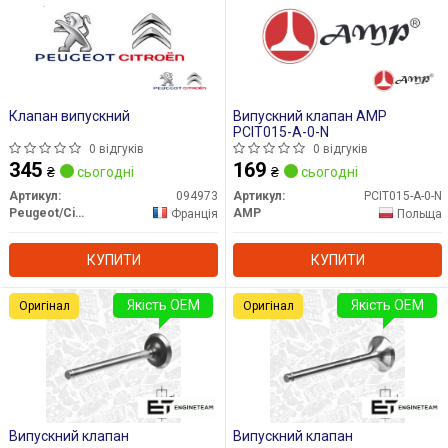
Клапан випускний
Випускний клапан AMP
PCIT015-A-0-N
0 відгуків
0 відгуків
345
169
₴
сьогодні
₴
сьогодні
Артикул:
094973
Артикул:
PCIT015-A-0-N
Peugeot/Citroen
AMP
Франція
Польща
КУПИТИ
КУПИТИ
Якість OEM
Якість OEM
Оригінал
Оригінал
Випускний клапан
Випускний клапан