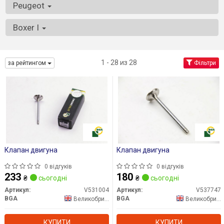
Peugeot
Boxer I
1 - 28 из 28
за рейтингом
Фільтри
Клапан двигуна
Клапан двигуна
0 відгуків
0 відгуків
233
180
₴
сьогодні
₴
сьогодні
Артикул:
V531004
Артикул:
V537747
BGA
BGA
Великобританія
Великобританія
КУПИТИ
КУПИТИ