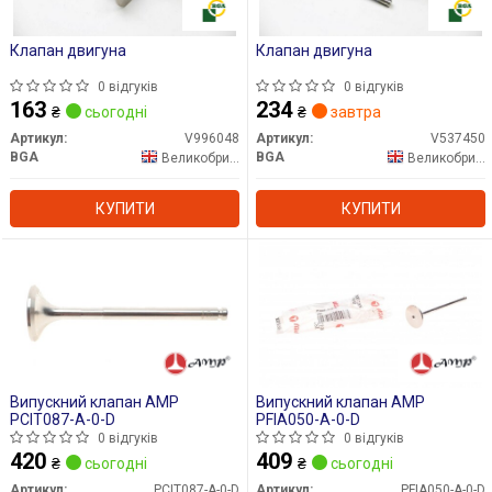
Клапан двигуна
Клапан двигуна
0 відгуків
0 відгуків
163
234
₴
сьогодні
₴
завтра
Артикул:
V996048
Артикул:
V537450
BGA
BGA
Великобританія
Великобританія
КУПИТИ
КУПИТИ
Випускний клапан AMP
Випускний клапан AMP
PCIT087-A-0-D
PFIA050-A-0-D
0 відгуків
0 відгуків
420
409
₴
сьогодні
₴
сьогодні
Артикул:
PCIT087-A-0-D
Артикул:
PFIA050-A-0-D