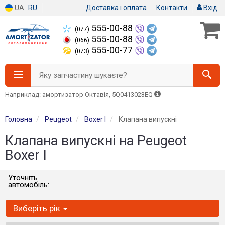
UA
RU
Доставка і оплата
Контакти
Вхід
555-00-88
(077)
555-00-88
(066)
555-00-77
(073)
Яку запчастину шукаєте?
Наприклад: амортизатор Октавія, 5Q0413023EQ
Головна
Peugeot
Boxer I
Клапана випускні
Клапана випускні на Peugeot
Boxer I
Уточніть
автомобіль:
Виберіть рік