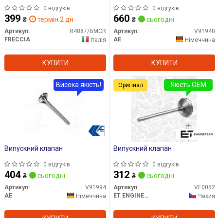
0 відгуків
0 відгуків
399
660
₴
термін 2 дн.
₴
сьогодні
Артикул:
R4887/BMCR
Артикул:
V91940
FRECCIA
AE
Італія
Німеччина
КУПИТИ
КУПИТИ
Висока якість!
Якість OEM
Оригінал
Випускний клапан
Випускний клапан
0 відгуків
0 відгуків
404
312
₴
сьогодні
₴
сьогодні
Артикул:
V91994
Артикул:
VE0052
AE
ET ENGINETEAM
Німеччина
Чехия