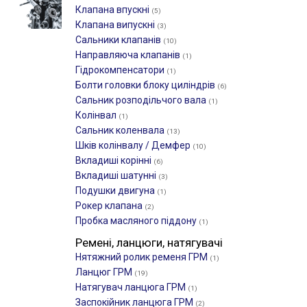
Клапана впускні
(5)
Клапана випускні
(3)
Сальники клапанів
(10)
Направляюча клапанів
(1)
Гідрокомпенсатори
(1)
Болти головки блоку циліндрів
(6)
Сальник розподільчого вала
(1)
Колінвал
(1)
Сальник коленвала
(13)
Шків колінвалу / Демфер
(10)
Вкладиші корінні
(6)
Вкладиші шатунні
(3)
Подушки двигуна
(1)
Рокер клапана
(2)
Пробка масляного піддону
(1)
Ремені, ланцюги, натягувачі
Нятяжний ролик ременя ГРМ
(1)
Ланцюг ГРМ
(19)
Натягувач ланцюга ГРМ
(1)
Заспокійник ланцюга ГРМ
(2)