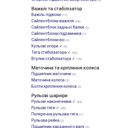
Важелі та стабілізатор
Важіль підвіски
(11)
Сайлентблоки важеля
(36)
Сайлентблок задньої балки
(2)
Сайлентблоки підрамника
(1)
Сайлентблоки всі
(3)
Кульові опори ✓
(9)
Тяга стабілізатора ✓
(53)
Втулки стабілізатора ✓
(15)
Маточина та кріплення колеса
Підшипник маточини
(4)
Маточина колеса
(2)
Болти кріплення колеса
(2)
Рульові шарніри
Рульові наконечники ✓
(55)
Рульові тяги ✓
(28)
Поперечна рульова тяга
(1)
Рульова рейка
(2)
Підшипник карданного валу
(2)