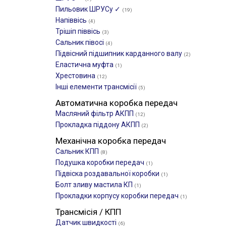
Пильовик ШРУСу ✓
(19)
Напіввісь
(4)
Трішіп піввісь
(3)
Сальник півосі
(4)
Підвісний підшипник карданного валу
(2)
Еластична муфта
(1)
Хрестовина
(12)
Інші елементи трансмісії
(5)
Автоматична коробка передач
Масляний фільтр АКПП
(12)
Прокладка піддону АКПП
(2)
Механічна коробка передач
Сальник КПП
(8)
Подушка коробки передач
(1)
Підвіска роздавальної коробки
(1)
Болт зливу мастила КП
(1)
Прокладки корпусу коробки передач
(1)
Трансмісія / КПП
Датчик швидкості
(6)