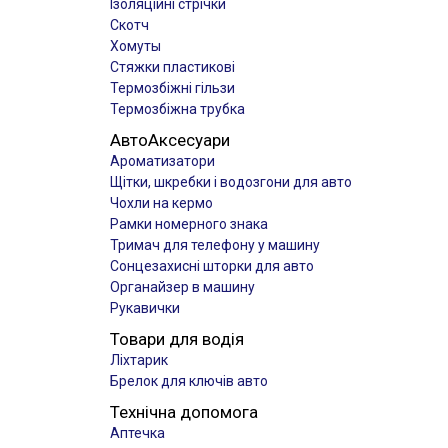
Ізоляційні стрічки
Скотч
Хомуты
Стяжки пластикові
Термозбіжні гільзи
Термозбіжна трубка
АвтоАксесуари
Ароматизатори
Щітки, шкребки і водозгони для авто
Чохли на кермо
Рамки номерного знака
Тримач для телефону у машину
Сонцезахисні шторки для авто
Органайзер в машину
Рукавички
Товари для водія
Ліхтарик
Брелок для ключів авто
Технічна допомога
Аптечка