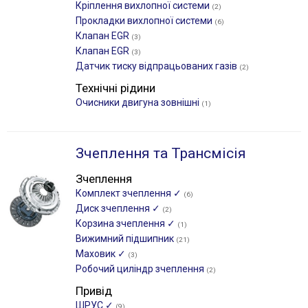
Кріплення вихлопної системи
(2)
Прокладки вихлопної системи
(6)
Клапан EGR
(3)
Клапан EGR
(3)
Датчик тиску відпрацьованих газів
(2)
Технічні рідини
Очисники двигуна зовнішні
(1)
Зчеплення та Трансмісія
Зчеплення
Комплект зчеплення ✓
(6)
Диск зчеплення ✓
(2)
Корзина зчеплення ✓
(1)
Вижимний підшипник
(21)
Маховик ✓
(3)
Робочий циліндр зчеплення
(2)
Привід
ШРУС ✓
(9)