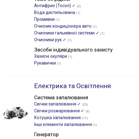
Антифриз (Тосол) ✓
(2)
Вода дистильована
(1)
Промивки
(1)
Очисник кондиціонера авто
(1)
Очисники гальмівної системи ✓
(1)
Очисники рук ✓
(1)
Засоби індивідуального захисту
Захисні окуляри
(1)
Рукавички
(1)
Електрика та Освітлення
Система запалювання
Свічки запалювання ✓
(23)
Свічки розжарювання ✓
(3)
Котушка запалювання
(17)
Інші елементи запалювання
(1)
Генератор