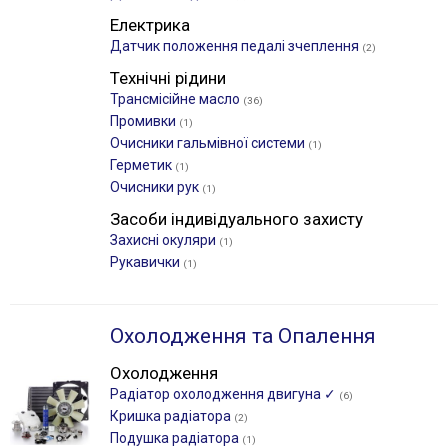
Електрика
Датчик положення педалі зчеплення
(2)
Технічні рідини
Трансмісійне масло
(36)
Промивки
(1)
Очисники гальмівної системи
(1)
Герметик
(1)
Очисники рук
(1)
Засоби індивідуального захисту
Захисні окуляри
(1)
Рукавички
(1)
Охолодження та Опалення
Охолодження
Радіатор охолодження двигуна ✓
(6)
Кришка радіатора
(2)
Подушка радіатора
(1)