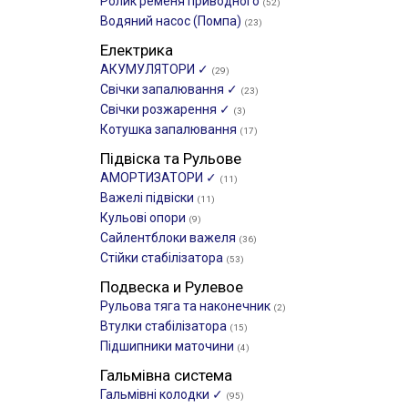
Ролик ременя приводного
(52)
Водяний насос (Помпа)
(23)
Електрика
АКУМУЛЯТОРИ ✓
(29)
Свічки запалювання ✓
(23)
Свічки розжарення ✓
(3)
Котушка запалювання
(17)
Підвіска та Рульове
АМОРТИЗАТОРИ ✓
(11)
Важелі підвіски
(11)
Кульові опори
(9)
Сайлентблоки важеля
(36)
Стійки стабілізатора
(53)
Подвеска и Рулевое
Рульова тяга та наконечник
(2)
Втулки стабілізатора
(15)
Підшипники маточини
(4)
Гальмівна система
Гальмівні колодки ✓
(95)