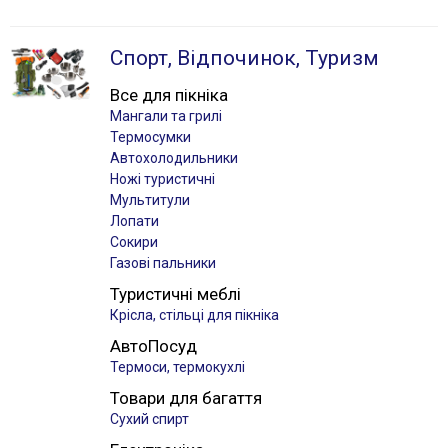
Спорт, Відпочинок, Туризм
Все для пікніка
Мангали та грилі
Термосумки
Автохолодильники
Ножі туристичні
Мультитули
Лопати
Сокири
Газові пальники
Туристичні меблі
Крісла, стільці для пікніка
АвтоПосуд
Термоси, термокухлі
Товари для багаття
Сухий спирт