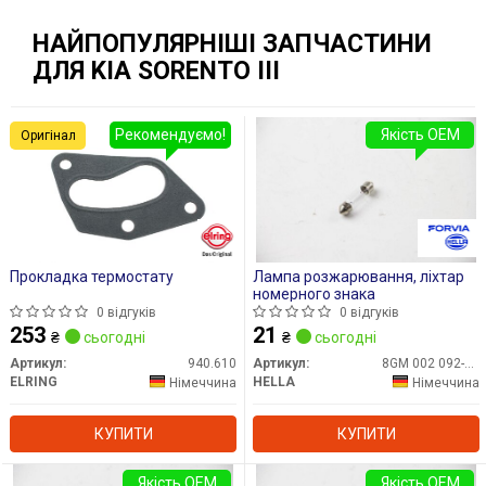
НАЙПОПУЛЯРНІШІ ЗАПЧАСТИНИ
ДЛЯ KIA SORENTO III
Рекомендуємо!
Якість OEM
Оригінал
Прокладка термостату
Лампа розжарювання, ліхтар
номерного знака
0 відгуків
0 відгуків
253
21
₴
сьогодні
₴
сьогодні
Артикул:
940.610
Артикул:
8GM 002 092-121
ELRING
HELLA
Німеччина
Німеччина
КУПИТИ
КУПИТИ
Якість OEM
Якість OEM