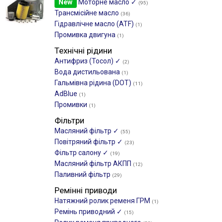
New
Моторне масло ✓
(95)
Трансмісійне масло
(36)
Гідравлічне масло (ATF)
(1)
Промивка двигуна
(1)
Технічні рідини
Антифриз (Тосол) ✓
(2)
Вода дистильована
(1)
Гальмівна рідина (DOT)
(11)
AdBlue
(1)
Промивки
(1)
Фільтри
Масляний фільтр ✓
(55)
Повітряний фільтр ✓
(23)
Фільтр салону ✓
(19)
Масляний фільтр АКПП
(12)
Паливний фільтр
(29)
Ремінні приводи
Натяжний ролик ременя ГРМ
(1)
Ремінь приводний ✓
(15)