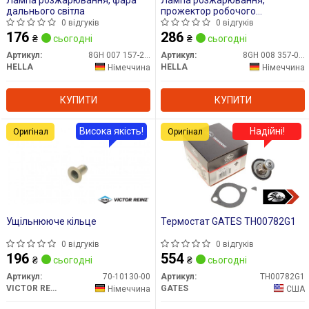
Лампа розжарювання, фара
Лампа розжарювання,
дальнього світла
прожектор робочого
освітлення
0 відгуків
0 відгуків
176
286
₴
сьогодні
₴
сьогодні
Артикул:
8GH 007 157-201
Артикул:
8GH 008 357-001
HELLA
HELLA
Німеччина
Німеччина
КУПИТИ
КУПИТИ
Висока якість!
Надійні!
Оригінал
Оригінал
Ущільнююче кільце
Термостат GATES TH00782G1
0 відгуків
0 відгуків
196
554
₴
сьогодні
₴
сьогодні
Артикул:
70-10130-00
Артикул:
TH00782G1
VICTOR REINZ
GATES
Німеччина
США