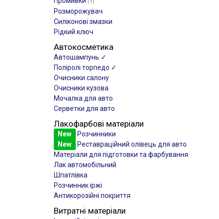
Промивки
(1)
Розморожувач
Силіконові змазки
Рідкий ключ
Автокосметика
Автошампунь ✓
Поліролі торпедо ✓
Очисники салону
Очисники кузова
Мочалка для авто
Серветки для авто
Лакофарбові матеріали
New
Розчинники
New
Реставраційний олівець для авто
Матеріали для підготовки та фарбування
Лак автомобільний
Шпатлівка
Розчинник іржі
Антикорозійні покриття
Витратні матеріали