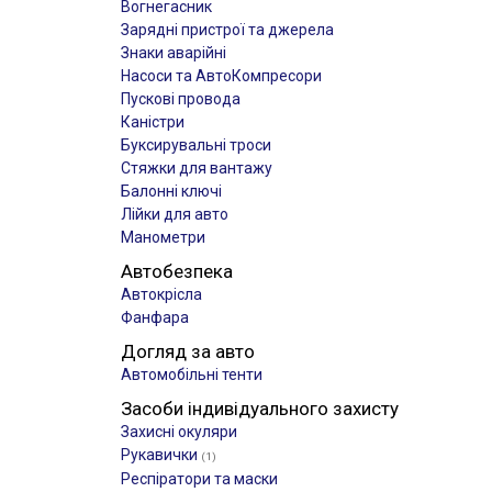
Вогнегасник
Зарядні пристрої та джерела
Знаки аварійні
Насоси та АвтоКомпресори
Пускові провода
Каністри
Буксирувальні троси
Стяжки для вантажу
Балонні ключі
Лійки для авто
Манометри
Автобезпека
Автокрісла
Фанфара
Догляд за авто
Автомобільні тенти
Засоби індивідуального захисту
Захисні окуляри
Рукавички
(1)
Респіратори та маски