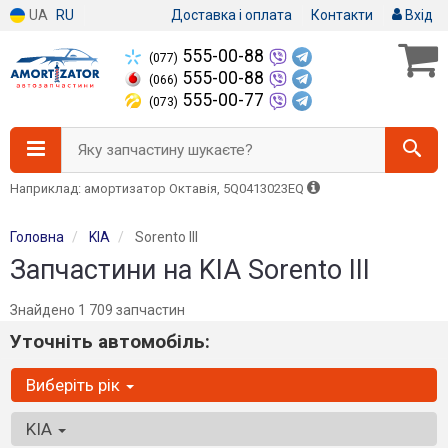
UA
RU
Доставка і оплата
Контакти
Вхід
555-00-88
(077)
555-00-88
(066)
555-00-77
(073)
Яку запчастину шукаєте?
Наприклад: амортизатор Октавія, 5Q0413023EQ
Головна
KIA
Sorento III
Запчастини на KIA Sorento III
Знайдено 1 709 запчастин
Уточніть автомобіль:
Виберіть рік
KIA