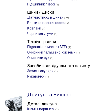
Підшипник півосі
(3)
Шини / Диски
Датчик тиску в шинах
(19)
Болти кріплення колеса
(2)
Ковпаки
(1)
Чорнитель гуми
(1)
Технічні рідини
Гідравлічне масло (ATF)
(1)
Очисники гальмівної системи
(1)
Очисники рук
(1)
Засоби індивідуального захисту
Захисні окуляри
(1)
Рукавички
(1)
Двигун та Вихлоп
Деталі двигуна
Кільця поршневі
(2)