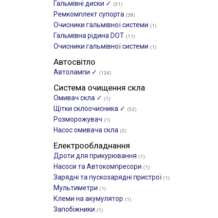
Гальмівні диски ✓
(51)
Ремкомплект супорта
(28)
Очисники гальмівної системи
(1)
Гальмівна рідина DOT
(11)
Очисники гальмівної системи
(1)
Автосвітло
Автолампи ✓
(124)
Система очищення скла
Омивач скла ✓
(1)
Щітки склоочиcника ✓
(52)
Розморожувач
(1)
Насос омивача скла
(2)
Електрообладнання
Дроти для прикурювання
(1)
Насоси та Автокомпресори
(1)
Зарядні та пускозарядні пристрої
(1)
Мультиметри
(1)
Клеми на акумулятор
(1)
Запобіжники
(1)