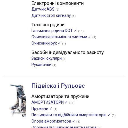
Електронні компоненти
Датчик ABS
(6)
Датчик стоп сигналу
(5)
Технічні рідини
Гальмівна рідина DOT ✓
(11)
Очисники гальмівної системи ✓
(1)
Очисники рук ✓
(1)
Засоби індивідуального захисту
Захисні окуляри
(1)
Рукавички
(1)
Підвіска і Рульове
Амортизатори та пружини
АМОРТИЗАТОРИ ✓
(11)
Пружини ✓
(1)
Пильовики та відбійники амортизаторів ✓
(5)
Опора амортизатора ✓
(3)
Опорний підшипник амортизатора
(2)