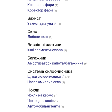
Кріплення фари
(1)
Коректор фари
(1)
Захист
Захист двигуна ✓
(1)
Скло
Лобове скло
(3)
Зовнішні частини
Інші елементи кузова
(4)
Багажник
Амортизатори капота/багажника
(6)
Система склоочисника
Щітки склоочиcника ✓
(75)
Насос омивача скла
(5)
Чохли
Чохли на кермо
(1)
Чохли для коліс
(1)
Автомобільні тенти
(1)