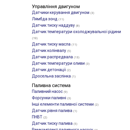
Управління двигуном
Датчики керування двигуном
(3)
Лямбда зонд
(11)
Датчик тиску наддуву
(8)
Датчик температури охолоджувальної рідини
(19)
Датчик тиску масла
(11)
Датчик колінвалу
(5)
Датчик распредвала
(13)
Датчик температури оливи
(3)
Датчик детонації
(2)
Дросельна заслінка
(1)
Паливна система
Паливний насос
(9)
Форсунки паливні
(3)
Інші елементи паливної системи
(2)
Датчик рівня палива
(1)
ПНВТ
(2)
Датчик тиску палива
(5)
Ремкомплект паливного насосу