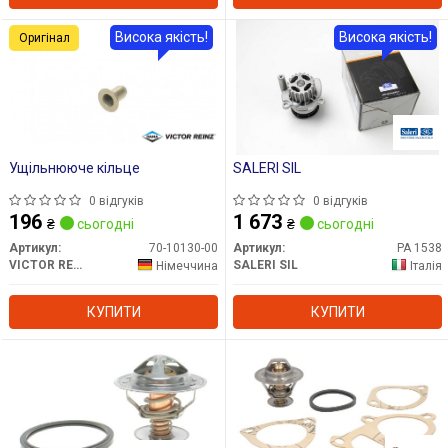
Висока якість!
Висока якість!
Оригінал
Ущільнююче кільце
SALERI SIL
0 відгуків
0 відгуків
196
1 673
₴
сьогодні
₴
сьогодні
Артикул:
70-10130-00
Артикул:
PA 1538
VICTOR REINZ
SALERI SIL
Німеччина
Італія
КУПИТИ
КУПИТИ