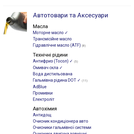
Автотовари та Аксесуари
Масла
Моторне масло ✓
Трансмісійне масло
Гідравлічне масло (ATF)
(8)
Технічні рідини
Антифриз (Тосол) ✓
(5)
Омивач скла ✓
Вода дистильована
Гальмівна рідина DOT ✓
(11)
AdBlue
Промивки
Електроліт
Автохімия
Антидощ
Очисник кондиціонера авто
Очисники гальмівної системи
Очисники двигуна зовнішні