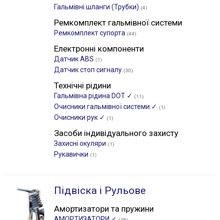
Гальмівні шланги (Трубки)
(4)
Ремкомплект гальмівної системи
Ремкомплект супорта
(44)
Електронні компоненти
Датчик ABS
(1)
Датчик стоп сигналу
(30)
Технічні рідини
Гальмівна рідина DOT ✓
(11)
Очисники гальмівної системи ✓
(1)
Очисники рук ✓
(1)
Засоби індивідуального захисту
Захисні окуляри
(1)
Рукавички
(1)
Підвіска і Рульове
Амортизатори та пружини
АМОРТИЗАТОРИ ✓
(18)