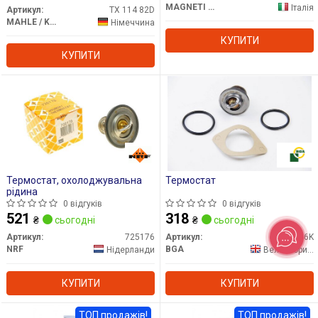
MAGNETI MARELLI
Італія
Артикул:
TX 114 82D
MAHLE / KNECHT
Німеччина
КУПИТИ
КУПИТИ
Термостат, охолоджувальна
Термостат
рідина
0 відгуків
0 відгуків
521
318
₴
сьогодні
₴
сьогодні
Артикул:
725176
Артикул:
CT5446K
NRF
BGA
Нідерланди
Великобританія
КУПИТИ
КУПИТИ
ТОП продажів!
ТОП продажів!