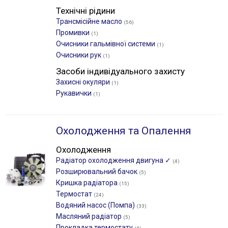
Технічні рідини
Трансмісійне масло
(56)
Промивки
(1)
Очисники гальмівної системи
(1)
Очисники рук
(1)
Засоби індивідуального захисту
Захисні окуляри
(1)
Рукавички
(1)
Охолодження та Опалення
Охолодження
Радіатор охолодження двигуна ✓
(4)
Розширювальний бачок
(5)
Кришка радіатора
(15)
Термостат
(24)
Водяний насос (Помпа)
(33)
Масляний радіатор
(5)
Прокладка термостату