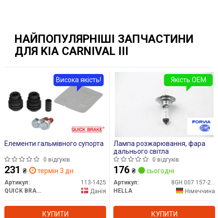
НАЙПОПУЛЯРНІШІ ЗАПЧАСТИНИ
ДЛЯ KIA CARNIVAL III
Висока якість!
Якість OEM
Елементи гальмівного супорта
Лампа розжарювання, фара
дальнього світла
0 відгуків
0 відгуків
231
176
₴
термін 3 дн.
₴
сьогодні
Артикул:
113-1425
Артикул:
8GH 007 157-201
QUICK BRAKE
HELLA
Данія
Німеччина
КУПИТИ
КУПИТИ