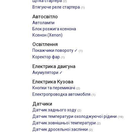
Щітка стартера
(2)
Втягуюче реле стартера
(1)
Автосвітло
Автолампи
Блок розжига ксенона
Ксенон (Xenon)
Освітлення
Покажчики повороту ✓
(1)
Коректор фар
(1)
Електрика двигуна
Акумулятори ✓
Електрика Кузова
Кнопки та перемикачі
(2)
Електропроводка автомобіля
(1)
Датчики
Датчик заднього ходу
(2)
Датчик температури охолоджуючої рідини
(19)
Датчик зовнішньої температури
(2)
Датчик дросельної заслінки
(2)