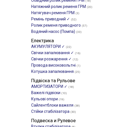
Обвідний ролик ременя ГРМ
(18)
Натяжний ролик ременя ГРМ
(20)
Натягувач ременя ГРМ
(3)
Ремінь приводний ✓
(52)
Ролик ременя приводного
(57)
Водяний насос (Помпа)
(33)
Електрика
АКУМУЛЯТОРИ ✓
(22)
Свічки запалювання ✓
(16)
Свічки розжарення ✓
(12)
Провода високовольтні
(1)
Котушка запалювання
(25)
Підвіска та Рульове
АМОРТИЗАТОРИ ✓
(18)
Важелі підвіски
(10)
Кульові опори
(19)
Сайлентблоки важеля
(38)
Стійки стабілізатора
(30)
Подвеска и Рулевое
Втулки стабілізатора
(8)