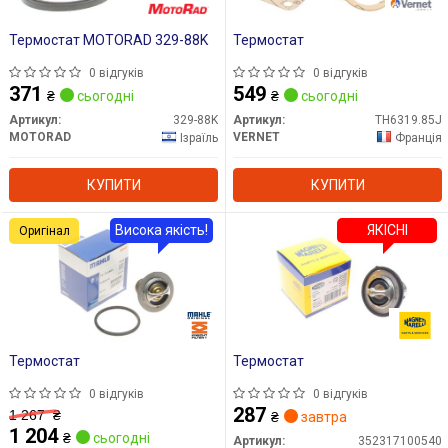
Термостат MOTORAD 329-88K
Термостат
0 відгуків
0 відгуків
371
549
₴
сьогодні
₴
сьогодні
Артикул:
329-88K
Артикул:
TH6319.85J
MOTORAD
VERNET
Ізраїль
Франція
КУПИТИ
КУПИТИ
Висока якість!
ЯКІСНІ
Оригінал
Термостат
Термостат
0 відгуків
0 відгуків
287
1 267
₴
₴
завтра
1 204
₴
сьогодні
Артикул:
352317100540