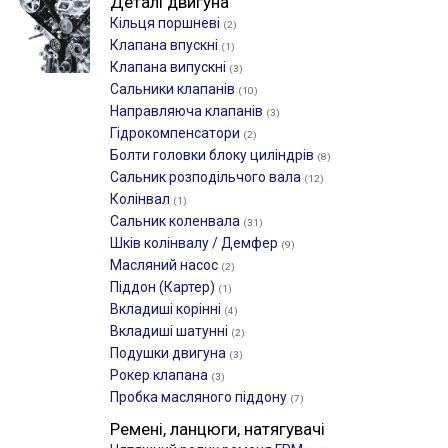
Деталі двигуна
Кільця поршневі
(2)
Клапана впускні
(1)
Клапана випускні
(3)
Сальники клапанів
(10)
Направляюча клапанів
(3)
Гідрокомпенсатори
(2)
Болти головки блоку циліндрів
(8)
Сальник розподільчого вала
(12)
Колінвал
(1)
Сальник коленвала
(31)
Шків колінвалу / Демфер
(9)
Масляний насос
(2)
Піддон (Картер)
(1)
Вкладиші корінні
(4)
Вкладиші шатунні
(2)
Подушки двигуна
(3)
Рокер клапана
(3)
Пробка масляного піддону
(7)
Ремені, ланцюги, натягувачі