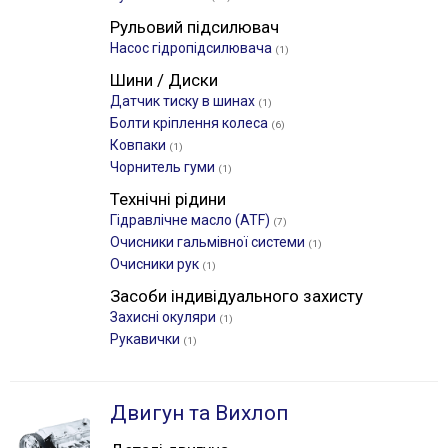
Рульовий підсилювач
Насос гідропідсилювача
(1)
Шини / Диски
Датчик тиску в шинах
(1)
Болти кріплення колеса
(6)
Ковпаки
(1)
Чорнитель гуми
(1)
Технічні рідини
Гідравлічне масло (ATF)
(7)
Очисники гальмівної системи
(1)
Очисники рук
(1)
Засоби індивідуального захисту
Захисні окуляри
(1)
Рукавички
(1)
Двигун та Вихлоп