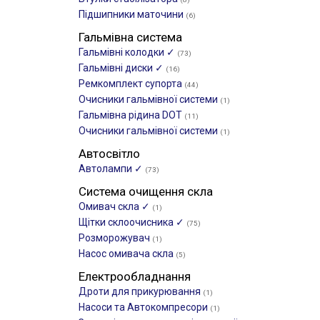
Підшипники маточини
(6)
Гальмівна система
Гальмівні колодки ✓
(73)
Гальмівні диски ✓
(16)
Ремкомплект супорта
(44)
Очисники гальмівної системи
(1)
Гальмівна рідина DOT
(11)
Очисники гальмівної системи
(1)
Автосвітло
Автолампи ✓
(73)
Система очищення скла
Омивач скла ✓
(1)
Щітки склоочиcника ✓
(75)
Розморожувач
(1)
Насос омивача скла
(5)
Електрообладнання
Дроти для прикурювання
(1)
Насоси та Автокомпресори
(1)