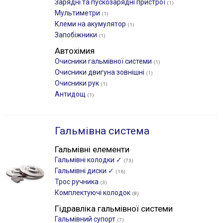
Зарядні та пускозарядні пристрої
(1)
Мультиметри
(1)
Клеми на акумулятор
(1)
Запобіжники
(1)
Автохімия
Очисники гальмівної системи
(1)
Очисники двигуна зовнішні
(1)
Очисники рук
(1)
Антидощ
(1)
Гальмівна система
Гальмівні елементи
Гальмівні колодки ✓
(73)
Гальмівні диски ✓
(16)
Трос ручника
(3)
Комплектуючі колодок
(8)
Гідравліка гальмівної системи
Гальмівний супорт
(7)