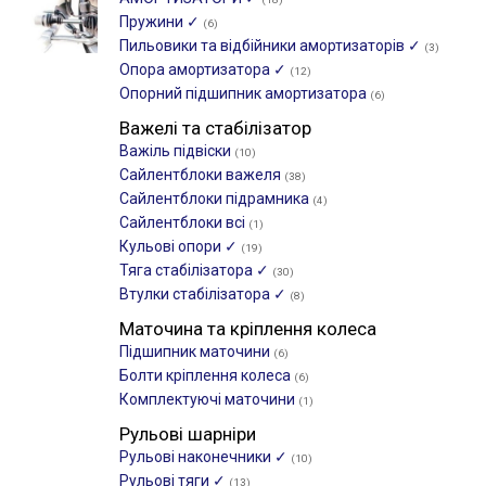
Пружини ✓
(6)
Пильовики та відбійники амортизаторів ✓
(3)
Опора амортизатора ✓
(12)
Опорний підшипник амортизатора
(6)
Важелі та стабілізатор
Важіль підвіски
(10)
Сайлентблоки важеля
(38)
Сайлентблоки підрамника
(4)
Сайлентблоки всі
(1)
Кульові опори ✓
(19)
Тяга стабілізатора ✓
(30)
Втулки стабілізатора ✓
(8)
Маточина та кріплення колеса
Підшипник маточини
(6)
Болти кріплення колеса
(6)
Комплектуючі маточини
(1)
Рульові шарніри
Рульові наконечники ✓
(10)
Рульові тяги ✓
(13)