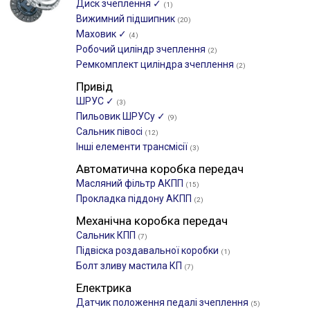
Диск зчеплення ✓
(1)
Вижимний підшипник
(20)
Маховик ✓
(4)
Робочий циліндр зчеплення
(2)
Ремкомплект циліндра зчеплення
(2)
Привід
ШРУС ✓
(3)
Пильовик ШРУСу ✓
(9)
Сальник півосі
(12)
Інші елементи трансмісії
(3)
Автоматична коробка передач
Масляний фільтр АКПП
(15)
Прокладка піддону АКПП
(2)
Механічна коробка передач
Сальник КПП
(7)
Підвіска роздавальної коробки
(1)
Болт зливу мастила КП
(7)
Електрика
Датчик положення педалі зчеплення
(5)