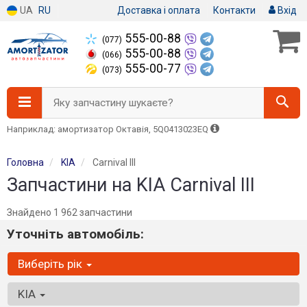
UA
RU
Доставка і оплата
Контакти
Вхід
555-00-88
(077)
555-00-88
(066)
555-00-77
(073)
Яку запчастину шукаєте?
Наприклад: амортизатор Октавія, 5Q0413023EQ
Головна
KIA
Carnival III
Запчастини на KIA Carnival III
Знайдено 1 962 запчастини
Уточніть автомобіль:
Виберіть рік
KIA