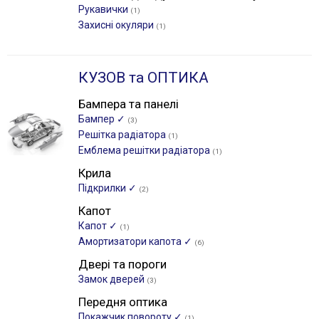
Рукавички
(1)
Захисні окуляри
(1)
КУЗОВ та ОПТИКА
Бампера та панелі
Бампер ✓
(3)
Решітка радіатора
(1)
Емблема решітки радіатора
(1)
Крила
Підкрилки ✓
(2)
Капот
Капот ✓
(1)
Амортизатори капота ✓
(6)
Двері та пороги
Замок дверей
(3)
Передня оптика
Покажчик повороту ✓
(1)