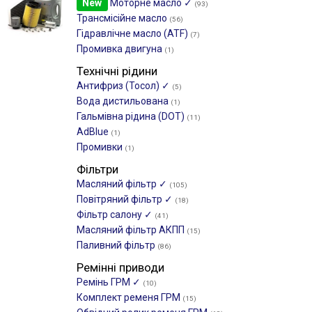
New
Моторне масло ✓
(93)
Трансмісійне масло
(56)
Гідравлічне масло (ATF)
(7)
Промивка двигуна
(1)
Технічні рідини
Антифриз (Тосол) ✓
(5)
Вода дистильована
(1)
Гальмівна рідина (DOT)
(11)
AdBlue
(1)
Промивки
(1)
Фільтри
Масляний фільтр ✓
(105)
Повітряний фільтр ✓
(18)
Фільтр салону ✓
(41)
Масляний фільтр АКПП
(15)
Паливний фільтр
(86)
Ремінні приводи
Ремінь ГРМ ✓
(10)
Комплект ременя ГРМ
(15)