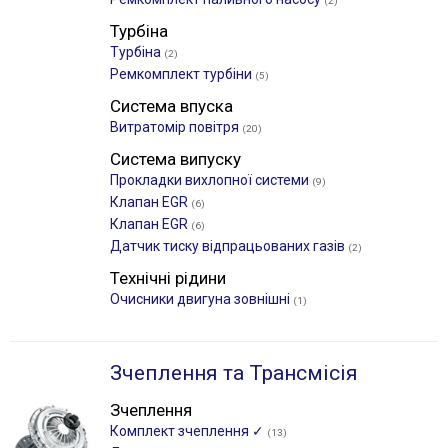
(2)
Турбіна
Турбіна
(2)
Ремкомплект турбіни
(5)
Система впуска
Витратомір повітря
(20)
Система випуску
Прокладки вихлопної системи
(9)
Клапан EGR
(6)
Клапан EGR
(6)
Датчик тиску відпрацьованих газів
(2)
Технічні рідини
Очисники двигуна зовнішні
(1)
Зчеплення та Трансмісія
Зчеплення
Комплект зчеплення ✓
(13)