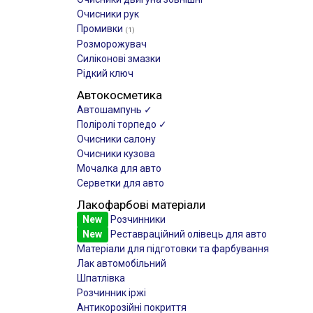
Очисники рук
Промивки
(1)
Розморожувач
Силіконові змазки
Рідкий ключ
Автокосметика
Автошампунь ✓
Поліролі торпедо ✓
Очисники салону
Очисники кузова
Мочалка для авто
Серветки для авто
Лакофарбові матеріали
New
Розчинники
New
Реставраційний олівець для авто
Матеріали для підготовки та фарбування
Лак автомобільний
Шпатлівка
Розчинник іржі
Антикорозійні покриття