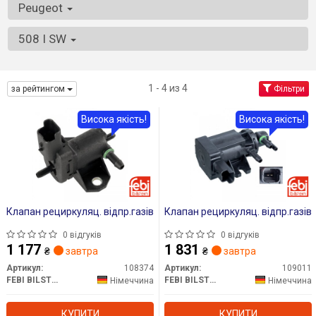
Peugeot
508 I SW
1 - 4 из 4
за рейтингом
Фільтри
Висока якість!
Висока якість!
Клапан рециркуляц. відпр.газів
Клапан рециркуляц. відпр.газів
0 відгуків
0 відгуків
1 177
1 831
₴
завтра
₴
завтра
Артикул:
108374
Артикул:
109011
FEBI BILSTEIN
FEBI BILSTEIN
Німеччина
Німеччина
КУПИТИ
КУПИТИ