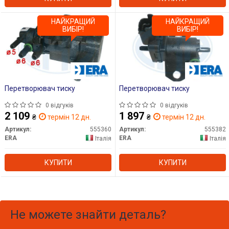
НАЙКРАЩИЙ
НАЙКРАЩИЙ
ВИБІР!
ВИБІР!
Перетворювач тиску
Перетворювач тиску
0 відгуків
0 відгуків
2 109
1 897
₴
термін 12 дн.
₴
термін 12 дн.
Артикул:
555360
Артикул:
555382
ERA
ERA
Італія
Італія
КУПИТИ
КУПИТИ
Не можете знайти деталь?