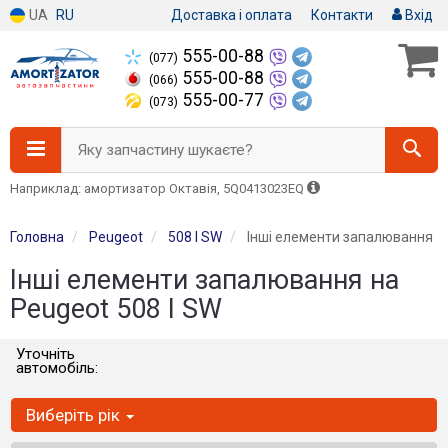
UA
RU
Доставка і оплата
Контакти
Вхід
555-00-88
(077)
555-00-88
(066)
555-00-77
(073)
Яку запчастину шукаєте?
Наприклад: амортизатор Октавія, 5Q0413023EQ
Головна
Peugeot
508 I SW
Інші елементи запалювання
Інші елементи запалювання на
Peugeot 508 I SW
Уточніть
автомобіль:
Виберіть рік