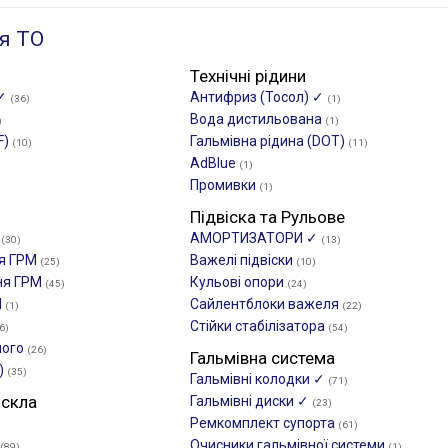
я ТО
Технічні рідини
 ✓
Антифриз (Тосол) ✓
(36)
(1)
Вода дистильована
)
(1)
F)
Гальмівна рідина (DOT)
(10)
(11)
AdBlue
(1)
Промивки
(1)
Підвіска та Рульове
М
АМОРТИЗАТОРИ ✓
(30)
(13)
ня ГРМ
Важелі підвіски
(25)
(10)
ня ГРМ
Кульові опори
(45)
(24)
М
Сайлентблоки важеля
(1)
(22)
Стійки стабілізатора
6)
(54)
ного
(26)
Гальмівна система
)
(35)
Гальмівні колодки ✓
(71)
 скла
Гальмівні диски ✓
(23)
Ремкомплект супорта
(61)
Очисники гальмівної системи
(89)
(1)