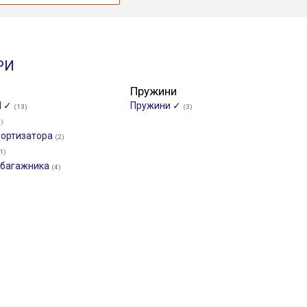
РИ
Пружини
И ✓
Пружини ✓
(13)
(3)
2)
мортизатора
(2)
1)
/багажника
(4)