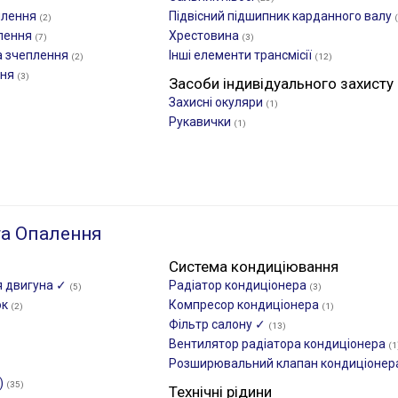
плення
Підвісний підшипник карданного валу
(2)
плення
Хрестовина
(7)
(3)
а зчеплення
Інші елементи трансмісії
(2)
(12)
ння
(3)
Засоби індивідуального захисту
Захисні окуляри
(1)
Рукавички
(1)
а Опалення
Система кондиціювання
я двигуна ✓
Радіатор кондиціонера
(5)
(3)
ок
Компресор кондиціонера
(2)
(1)
Фільтр салону ✓
(13)
Вентилятор радіатора кондиціонера
(1
Розширювальний клапан кондиціоне
)
(35)
Технічні рідини