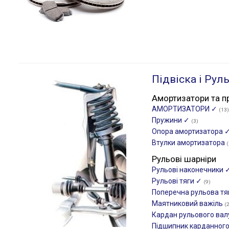
Підвіска і Рул
Амортизатори та п
АМОРТИЗАТОРИ ✓
(13)
Пружини ✓
(3)
Опора амортизатора 
Втулки амортизатора
(
Рульові шарніри
Рульові наконечники 
Рульові тяги ✓
(9)
Поперечна рульова тя
Маятниковий важіль
(
Кардан рульового ва
Підшипник карданног