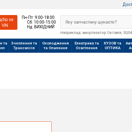
Дост
Пн-Пт:
9:00-18:00
ідбір за
Яку запчастину шукаєте?
Сб:
10:00-15:00
VIN
Нд:
ВИХІДНИЙ
Наприклад: амортизатор Октавія, 5Q0
н та
Зчеплення та
Охолодження
Електрика та
КУЗОВ та
Авт
лоп
Трансмісія
та Опалення
Освітлення
ОПТИКА
А