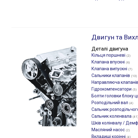
Двигун та Вих
Деталі двигуна
Кільця поршневі
(2)
Клапана впускні
(6)
Клапана випускні
(7)
Сальники клапанів
(13)
Направляюча клапані
Гідрокомпенсатори
(5)
Болти головки блоку ц
Розподільний вал
(4)
Сальник розподільчог
Сальник коленвала
(41
Шків колінвалу / Дем
Масляний насос
(2)
Вкладиші корінні
(4)