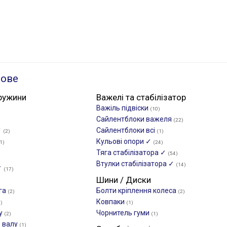
ьове
ружини
Важелі та стабілізатор
Важіль підвіски
(10)
Сайлентблоки важеля
(22)
✓
Сайлентблоки всі
(2)
(1)
Кульові опори ✓
1)
(24)
Тяга стабілізатора ✓
(54)
Втулки стабілізатора ✓
(14)
✓
(17)
Шини / Диски
га
Болти кріплення колеса
(2)
(2)
Ковпаки
2)
(1)
лу
Чорнитель гуми
(2)
(1)
о валу
(1)