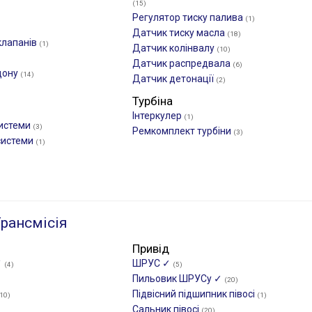
(15)
Регулятор тиску палива
(1)
Датчик тиску масла
(18)
клапанів
(1)
Датчик колінвалу
(10)
Датчик распредвала
(6)
дону
(14)
Датчик детонації
(2)
Турбіна
Інтеркулер
(1)
системи
(3)
Ремкомплект турбіни
(3)
системи
(1)
рансмісія
Привід
✓
ШРУС ✓
(4)
(5)
Пильовик ШРУСу ✓
(20)
Підвісний підшипник півосі
10)
(1)
Сальник півосі
(20)