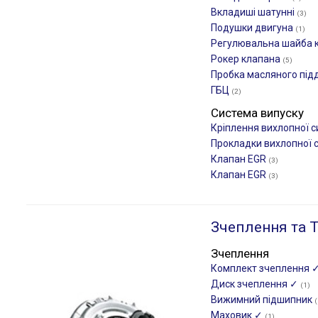
Вкладиші шатунні
(3)
Подушки двигуна
(1)
Регулювальна шайба 
Рокер клапана
(5)
Пробка масляного під
ГБЦ
(2)
Система випуску
Кріплення вихлопної 
Прокладки вихлопної 
Клапан EGR
(3)
Клапан EGR
(3)
Зчеплення та Т
Зчеплення
Комплект зчеплення 
Диск зчеплення ✓
(1)
Вижимний підшипник
(
Маховик ✓
(1)