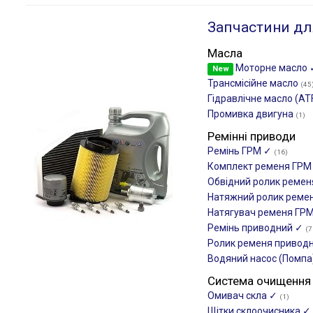
Запчастини дл
Масла
Моторне масло
New
Трансмісійне масло
(45
Гідравлічне масло (AT
Промивка двигуна
(1)
Ремінні приводи
Ремінь ГРМ ✓
(16)
Комплект ременя ГР
Обвідний ролик реме
Натяжний ролик реме
Натягувач ременя ГР
Ремінь приводний ✓
(7
Ролик ременя привод
Водяний насос (Помпа
Система очищення
Омивач скла ✓
(1)
Щітки склоочиcника ✓