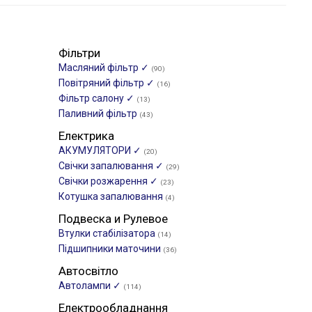
Фільтри
Масляний фільтр ✓
(90)
Повітряний фільтр ✓
(16)
Фільтр салону ✓
(13)
Паливний фільтр
(43)
Електрика
АКУМУЛЯТОРИ ✓
(20)
Свічки запалювання ✓
(29)
Свічки розжарення ✓
(23)
Котушка запалювання
(4)
Подвеска и Рулевое
Втулки стабілізатора
(14)
Підшипники маточини
(36)
Автосвітло
Автолампи ✓
(114)
Електрообладнання