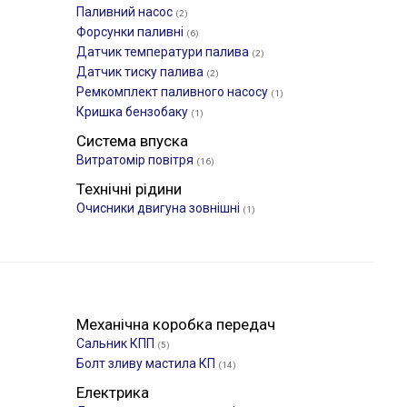
Паливний насос
(2)
Форсунки паливні
(6)
Датчик температури палива
(2)
Датчик тиску палива
(2)
Ремкомплект паливного насосу
(1)
Кришка бензобаку
(1)
Система впуска
Витратомір повітря
(16)
Технічні рідини
Очисники двигуна зовнішні
(1)
Механічна коробка передач
Сальник КПП
(5)
Болт зливу мастила КП
(14)
Електрика