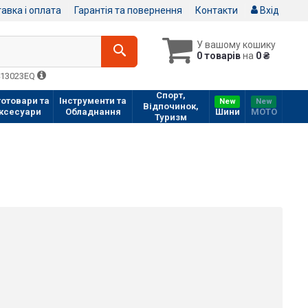
авка і оплата
Гарантія та повернення
Контакти
Вхід
У вашому кошику
0 товарів
на
0 ₴
413023EQ
Спорт,
отовари та
Інструменти та
New
New
Відпочинок,
ксесуари
Обладнання
Шини
МOTO
Туризм