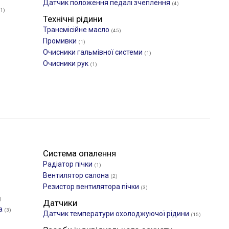
Датчик положення педалі зчеплення
(4)
(1)
Технічні рідини
Трансмісійне масло
(45)
Промивки
(1)
Очисники гальмівної системи
(1)
Очисники рук
(1)
Система опалення
Радіатор пічки
(1)
Вентилятор салона
(2)
Резистор вентилятора пічки
(3)
)
Датчики
ра
(3)
Датчик температури охолоджуючої рідини
(15)