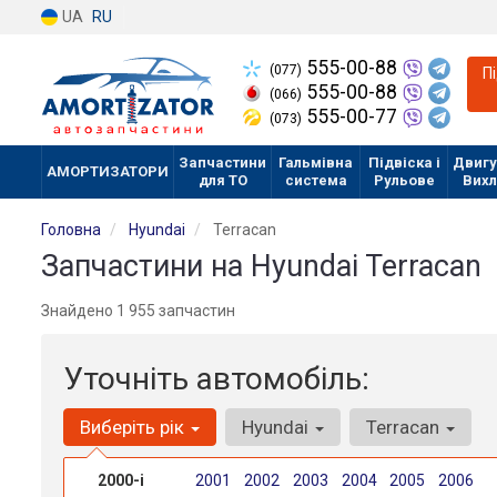
UA
RU
555-00-88
(077)
П
555-00-88
(066)
555-00-77
(073)
Запчастини
Гальмівна
Підвіска і
Двигу
АМОРТИЗАТОРИ
для ТО
система
Рульове
Вих
Головна
Hyundai
Terracan
Запчастини на Hyundai Terracan
Знайдено 1 955 запчастин
Уточніть автомобіль:
Виберіть рік
Hyundai
Terracan
2000-і
2001
2002
2003
2004
2005
2006