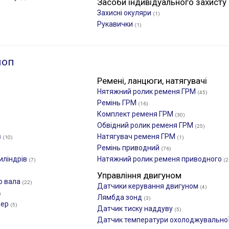
Засоби індивідуального захисту
Захисні окуляри
(1)
Рукавички
(1)
лоп
Ремені, ланцюги, натягувачі
Нятяжний ролик ременя ГРМ
(45)
Ремінь ГРМ
(16)
Комплект ременя ГРМ
(30)
Обвідний ролик ременя ГРМ
(25)
в
Натягувач ременя ГРМ
(10)
(1)
Ремінь приводний
(76)
иліндрів
Натяжний ролик ременя приводного
(7)
(2
Управління двигуном
о вала
(22)
Датчики керування двигуном
(4)
)
Лямбда зонд
(3)
фер
(5)
Датчик тиску наддуву
(5)
Датчик температури охолоджувальної