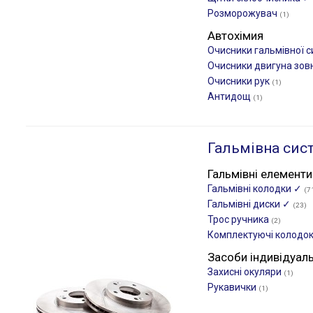
Розморожувач
(1)
Автохімия
Очисники гальмівної 
Очисники двигуна зов
Очисники рук
(1)
Антидощ
(1)
Гальмівна сис
Гальмівні елементи
Гальмівні колодки ✓
(7
Гальмівні диски ✓
(23)
Трос ручника
(2)
Комплектуючі колодо
Засоби індивідуал
Захисні окуляри
(1)
Рукавички
(1)