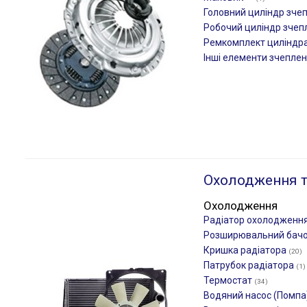
Головний циліндр зче
Робочий циліндр зче
Ремкомплект циліндр
Інші елементи зчепле
Охолодження т
Охолодження
Радіатор охолодженн
Розширювальний бач
Кришка радіатора
(20)
Патрубок радіатора
(1)
Термостат
(34)
Водяний насос (Помпа