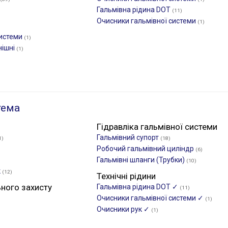
Гальмівна рідина DOT
(11)
Очисники гальмівної системи
(1)
системи
(1)
нішні
(1)
тема
Гідравліка гальмівної системи
Гальмівний супорт
1)
(18)
Робочий гальмівний циліндр
(6)
Гальмівні шланги (Трубки)
(10)
к
(12)
Технічні рідини
ьного захисту
Гальмівна рідина DOT ✓
(11)
Очисники гальмівної системи ✓
(1)
Очисники рук ✓
(1)