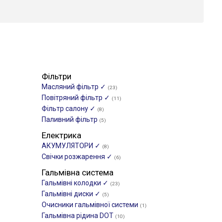
Фільтри
Масляний фільтр ✓
(23)
Повітряний фільтр ✓
(11)
Фільтр салону ✓
(8)
Паливний фільтр
(5)
Електрика
АКУМУЛЯТОРИ ✓
(8)
Свічки розжарення ✓
(6)
Гальмівна система
Гальмівні колодки ✓
(23)
Гальмівні диски ✓
(5)
Очисники гальмівної системи
(1)
Гальмівна рідина DOT
(10)