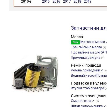
2010-і
2015
2016
2017
2018
2019
Запчастини дл
Масла
Моторне масло
New
Трансмісійне масло
(3)
Гідравлічне масло (AT
Промивка двигуна
(1)
Ремінні приводи
Ремінь приводний ✓
(8
Водяний насос (Помпа
Подвеска и Рулево
Втулки стабілізатора
(
Система очищення
Омивач скла ✓
(1)
Щітки склоочиcника ✓