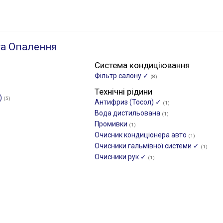
а Опалення
Система кондиціювання
Фільтр салону ✓
(8)
Технічні рідини
)
(5)
Антифриз (Тосол) ✓
(1)
Вода дистильована
(1)
Промивки
(1)
Очисник кондиціонера авто
(1)
Очисники гальмівної системи ✓
(1)
Очисники рук ✓
(1)