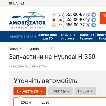
UA
RU
555-00-88
(077)
П
555-00-88
(066)
555-00-77
(073)
Запчастини
Гальмівна
Підвіска і
Двигу
АМОРТИЗАТОРИ
для ТО
система
Рульове
Вих
Головна
Hyundai
H-350
Запчастини на Hyundai H-350
Знайдено 505 запчастин
Уточніть автомобіль:
Виберіть рік
Hyundai
H-350
2020-і
2020