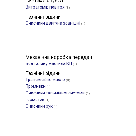
Система впуска
Витратомір повітря
(3)
Технічні рідини
Очисники двигуна зовнішні
(1)
Механічна коробка передач
Болт зливу мастила КП
(1)
Технічні рідини
Трансмісійне масло
(3)
Промивки
(1)
Очисники гальмівної системи
(1)
Герметик
(1)
Очисники рук
(1)