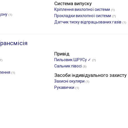
Система випуску
Кріплення вихлопної системи
(1)
дону
(1)
Прокладки вихлопної системи
(7)
Датчик тиску відпрацьованих газів
(1)
рансмісія
Привід
Пильовик ШРУСу ✓
7)
(7)
Сальник півосі
(3)
плення
(1)
Засоби індивідуального захисту
Захисні окуляри
(1)
Рукавички
(1)