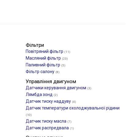
Фільтри
Повітряний фільтр
(11)
Масляний фільтр
(23)
Паливний фільтр
(5)
Фільтр салону
(8)
Управління двигуном
Датчики керування двигуном
(3)
Лямбда зонд
(2)
Датчик тиску наддуву
(4)
Датчик температури охолоджувальної рідини
(10)
Датчик тиску масла
(7)
Датчик распредвала
(1)