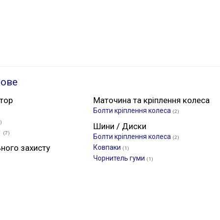
ьове
атор
Маточина та кріплення колеса
Болти кріплення колеса
(2)
)
Шини / Диски
✓
(7)
Болти кріплення колеса
(2)
ьного захисту
Ковпаки
(1)
Чорнитель гуми
(1)