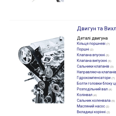
Двигун та Вих
Деталі двигуна
Кільця поршневі
(7)
Поршні
(2)
Клапана впускні
(5)
Клапана випускні
(5)
Сальники клапанів
(3)
Направляюча клапані
Гідрокомпенсатори
(7)
Болти головки блоку ц
Розподільний вал
(4)
Колінвал
(4)
Сальник коленвала
(5)
Масляний насос
(2)
Вкладиші корінні
(2)