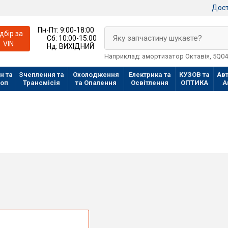
Дост
Пн-Пт:
9:00-18:00
ідбір за
Яку запчастину шукаєте?
Сб:
10:00-15:00
VIN
Нд:
ВИХІДНИЙ
Наприклад: амортизатор Октавія, 5Q0
н та
Зчеплення та
Охолодження
Електрика та
КУЗОВ та
Авт
лоп
Трансмісія
та Опалення
Освітлення
ОПТИКА
А