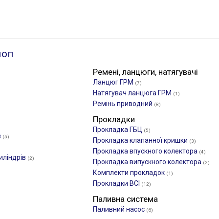
лоп
Ремені, ланцюги, натягувачі
Ланцюг ГРМ
(7)
Натягувач ланцюга ГРМ
(1)
Ремінь приводний
(8)
Прокладки
Прокладка ГБЦ
(5)
в
(5)
Прокладка клапанної кришки
(3)
Прокладка впускного колектора
(4)
иліндрів
(2)
Прокладка випускного колектора
(2)
Комплекти прокладок
(1)
Прокладки ВСІ
(12)
Паливна система
Паливний насос
(6)