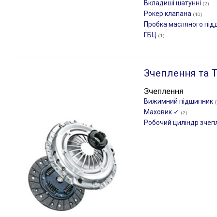
Вкладиші шатунні
(2)
Рокер клапана
(10)
Пробка масляного під
ГБЦ
(1)
Зчеплення та Т
Зчеплення
Вижимний підшипник
(
Маховик ✓
(2)
Робочий циліндр зче