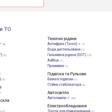
я ТО
Технічні рідини
 ✓
Антифриз (Тосол) ✓
(8)
(1)
Вода дистильована
(1)
F)
Гальмівна рідина (DOT)
(2)
(10)
AdBlue
(1)
Промивки
(1)
Підвіска та Рульове
)
)
Важелі підвіски
(5)
(1)
Стійки стабілізатора
(2)
е
Автосвітло
7)
Автолампи ✓
(66)
 скла
Електрообладнання
Дроти для прикурювання
(22)
(1)