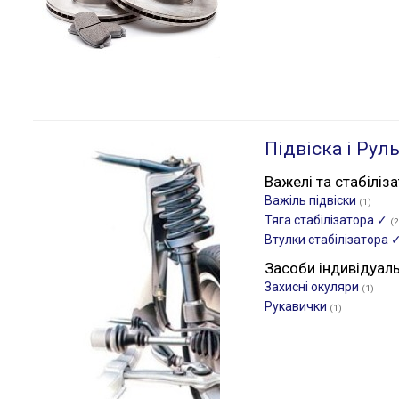
Підвіска і Рул
Важелі та стабіліз
Важіль підвіски
(1)
Тяга стабілізатора ✓
(2
Втулки стабілізатора 
Засоби індивідуал
Захисні окуляри
(1)
Рукавички
(1)