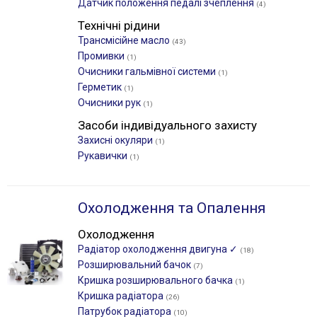
Датчик положення педалі зчеплення
(4)
Технічні рідини
Трансмісійне масло
(43)
Промивки
(1)
Очисники гальмівної системи
(1)
Герметик
(1)
Очисники рук
(1)
Засоби індивідуального захисту
Захисні окуляри
(1)
Рукавички
(1)
Охолодження та Опалення
Охолодження
Радіатор охолодження двигуна ✓
(18)
Розширювальний бачок
(7)
Кришка розширювального бачка
(1)
Кришка радіатора
(26)
Патрубок радіатора
(10)