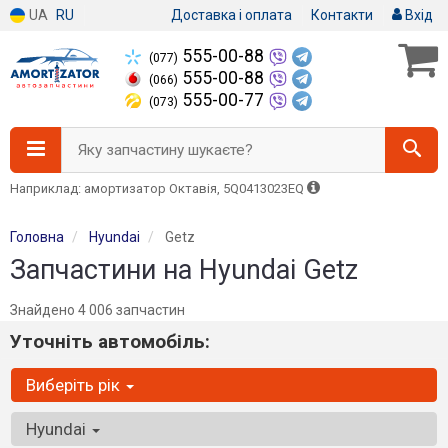
UA
RU
Доставка і оплата
Контакти
Вхід
555-00-88
(077)
555-00-88
(066)
555-00-77
(073)
Яку запчастину шукаєте?
Наприклад: амортизатор Октавія, 5Q0413023EQ
Головна
Hyundai
Getz
Запчастини на Hyundai Getz
Знайдено 4 006 запчастин
Уточніть автомобіль:
Виберіть рік
Hyundai