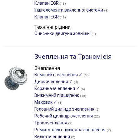
Клапан EGR
(13)
Інші елементи вихлопної системи
(4)
Клапан EGR
(13)
Технічні рідини
Очисники двигуна зовнішні
(1)
Зчеплення та Трансмісія
Зчеплення
Комплект зчеплення ✓
(48)
Диск зчеплення ✓
(8)
Корзина зчеплення ✓
(6)
Вижимний підшипник
(18)
Маховик ✓
(1)
Головний циліндр зчеплення
(2)
Робочий циліндр зчеплення
(22)
Трос зчеплення
(2)
Ремкомплект циліндра зчеплення
(2)
Вилка зчеплення
(2)