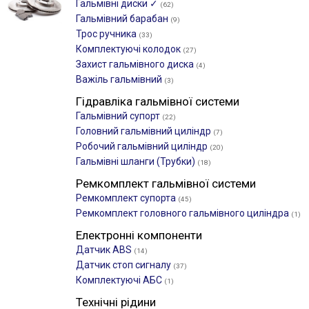
Гальмівні диски ✓
(62)
Гальмівний барабан
(9)
Трос ручника
(33)
Комплектуючі колодок
(27)
Захист гальмівного диска
(4)
Важіль гальмівний
(3)
Гідравліка гальмівної системи
Гальмівний супорт
(22)
Головний гальмівний циліндр
(7)
Робочий гальмівний циліндр
(20)
Гальмівні шланги (Трубки)
(18)
Ремкомплект гальмівної системи
Ремкомплект супорта
(45)
Ремкомплект головного гальмівного циліндра
(1)
Електронні компоненти
Датчик ABS
(14)
Датчик стоп сигналу
(37)
Комплектуючі АБС
(1)
Технічні рідини