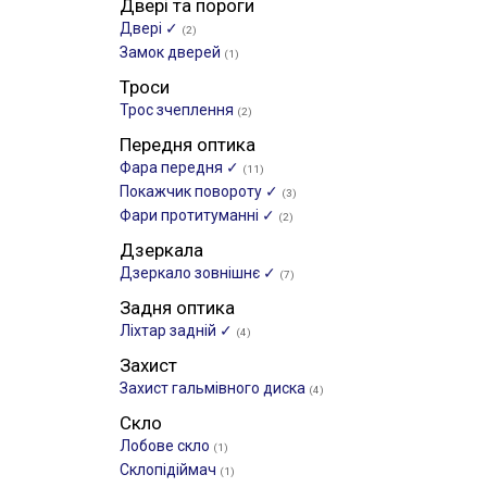
Двері та пороги
Двері ✓
(2)
Замок дверей
(1)
Троси
Трос зчеплення
(2)
Передня оптика
Фара передня ✓
(11)
Покажчик повороту ✓
(3)
Фари протитуманні ✓
(2)
Дзеркала
Дзеркало зовнішнє ✓
(7)
Задня оптика
Ліхтар задній ✓
(4)
Захист
Захист гальмівного диска
(4)
Скло
Лобове скло
(1)
Склопідіймач
(1)