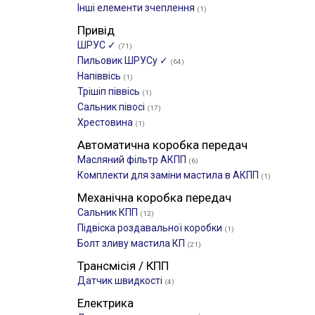
Інші елементи зчеплення
(1)
Привід
ШРУС ✓
(71)
Пильовик ШРУСу ✓
(64)
Напіввісь
(1)
Трішіп піввісь
(1)
Сальник півосі
(17)
Хрестовина
(1)
Автоматична коробка передач
Масляний фільтр АКПП
(6)
Комплекти для заміни мастила в АКПП
(1)
Механічна коробка передач
Сальник КПП
(12)
Підвіска роздавальної коробки
(1)
Болт зливу мастила КП
(21)
Трансмісія / КПП
Датчик швидкості
(4)
Електрика