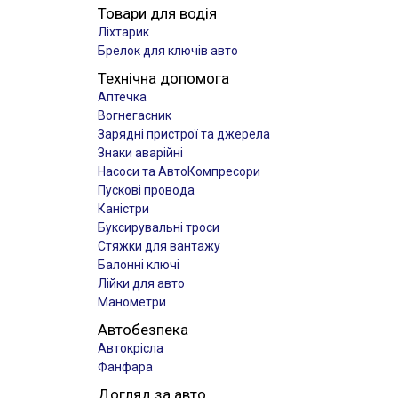
Товари для водія
Ліхтарик
Брелок для ключів авто
Технічна допомога
Аптечка
Вогнегасник
Зарядні пристрої та джерела
Знаки аварійні
Насоси та АвтоКомпресори
Пускові провода
Каністри
Буксирувальні троси
Стяжки для вантажу
Балонні ключі
Лійки для авто
Манометри
Автобезпека
Автокрісла
Фанфара
Догляд за авто