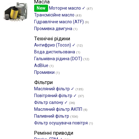
Масла
New
Моторне масло ✓
(47)
Трансмісійне масло
(43)
Гідравлічне масло (ATF)
(9)
Промивка двигуна
(1)
Технічні рідини
Антифриз (Тосол) ✓
(12)
Вода дистильована
(1)
Гальмівна рідина (DOT)
(12)
AdBlue
(1)
Промивки
(1)
Фільтри
Масляний фільтр ✓
(135)
Повітряний фільтр ✓
(37)
Фільтр салону ✓
(36)
Масляний фільтр АКПП
(6)
Паливний фільтр
(104)
Фільтр осушувача повітря
(1)
Ремінні приводи