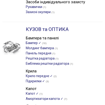
Засоби індивідуального захисту
Рукавички
(1)
Захисні окуляри
(1)
КУЗОВ та ОПТИКА
Бампера та панелі
Бампер ✓
(10)
Молдинг бампера
(1)
Панель передня
(1)
Решітка радіатора
(1)
Емблема решітки радіатора
(1)
Крила
Крило переднє ✓
(2)
Підкрилки ✓
(3)
Капот
Капот ✓
(1)
Амортизатори капота ✓
(7)