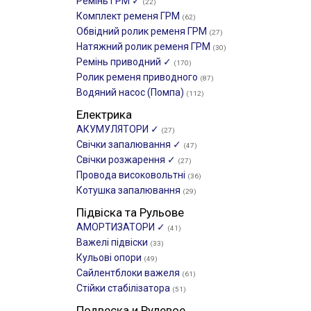
Ремінь ГРМ ✓
(22)
Комплект ременя ГРМ
(62)
Обвідний ролик ременя ГРМ
(27)
Натяжний ролик ременя ГРМ
(30)
Ремінь приводний ✓
(170)
Ролик ременя приводного
(87)
Водяний насос (Помпа)
(112)
Електрика
АКУМУЛЯТОРИ ✓
(27)
Свічки запалювання ✓
(47)
Свічки розжарення ✓
(27)
Провода високовольтні
(36)
Котушка запалювання
(29)
Підвіска та Рульове
АМОРТИЗАТОРИ ✓
(41)
Важелі підвіски
(33)
Кульові опори
(49)
Сайлентблоки важеля
(61)
Стійки стабілізатора
(51)
Подвеска и Рулевое