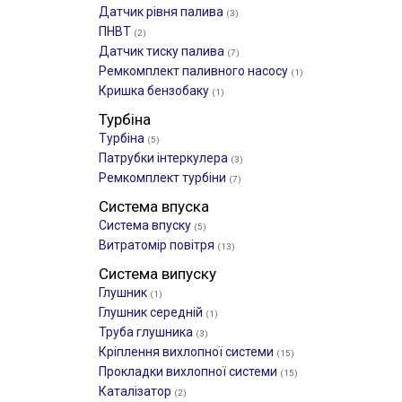
Датчик рівня палива
(3)
ПНВТ
(2)
Датчик тиску палива
(7)
Ремкомплект паливного насосу
(1)
Кришка бензобаку
(1)
Турбіна
Турбіна
(5)
Патрубки інтеркулера
(3)
Ремкомплект турбіни
(7)
Система впуска
Система впуску
(5)
Витратомір повітря
(13)
Система випуску
Глушник
(1)
Глушник середній
(1)
Труба глушника
(3)
Кріплення вихлопної системи
(15)
Прокладки вихлопної системи
(15)
Каталізатор
(2)