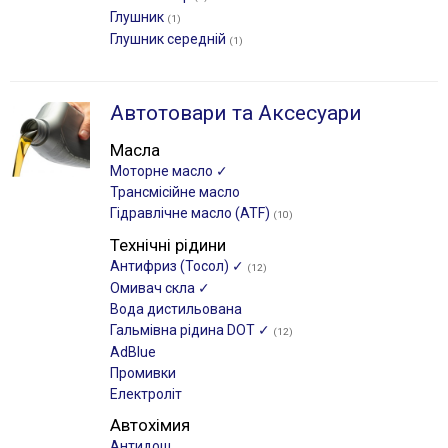
Глушник
(1)
Глушник середній
(1)
Автотовари та Аксесуари
Масла
Моторне масло ✓
Трансмісійне масло
Гідравлічне масло (ATF)
(10)
Технічні рідини
Антифриз (Тосол) ✓
(12)
Омивач скла ✓
Вода дистильована
Гальмівна рідина DOT ✓
(12)
AdBlue
Промивки
Електроліт
Автохімия
Антидощ