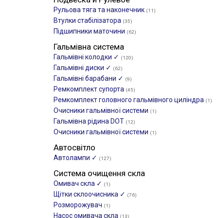
Рульова тяга та наконечник
(11)
Втулки стабілізатора
(35)
Підшипники маточини
(62)
Гальмівна система
Гальмівні колодки ✓
(120)
Гальмівні диски ✓
(62)
Гальмівні барабани ✓
(9)
Ремкомплект супорта
(45)
Ремкомплект головного гальмівного циліндра
(1)
Очисники гальмівної системи
(1)
Гальмівна рідина DOT
(12)
Очисники гальмівної системи
(1)
Автосвітло
Автолампи ✓
(127)
Система очищення скла
Омивач скла ✓
(1)
Щітки склоочиcника ✓
(76)
Розморожувач
(1)
Насос омивача скла
(13)