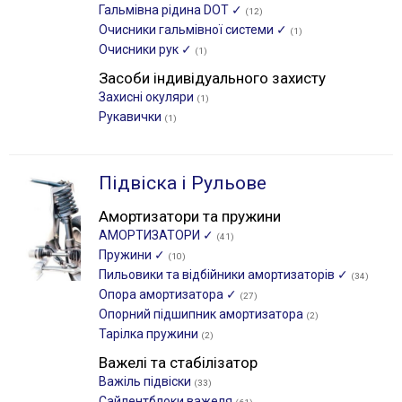
Гальмівна рідина DOT ✓
(12)
Очисники гальмівної системи ✓
(1)
Очисники рук ✓
(1)
Засоби індивідуального захисту
Захисні окуляри
(1)
Рукавички
(1)
Підвіска і Рульове
Амортизатори та пружини
АМОРТИЗАТОРИ ✓
(41)
Пружини ✓
(10)
Пильовики та відбійники амортизаторів ✓
(34)
Опора амортизатора ✓
(27)
Опорний підшипник амортизатора
(2)
Тарілка пружини
(2)
Важелі та стабілізатор
Важіль підвіски
(33)
Сайлентблоки важеля