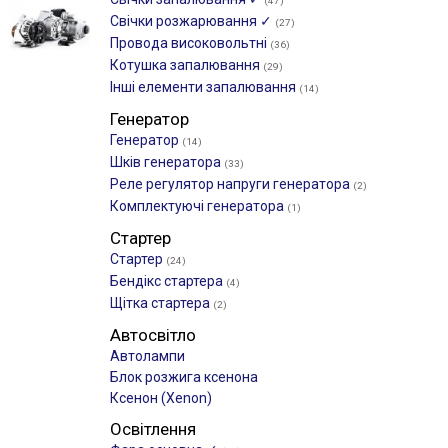
(47)
Свічки розжарювання ✓
(27)
Провода високовольтні
(36)
Котушка запалювання
(29)
Інші елементи запалювання
(14)
Генератор
Генератор
(14)
Шків генератора
(33)
Реле регулятор напруги генератора
(2)
Комплектуючі генератора
(1)
Стартер
Стартер
(24)
Бендікс стартера
(4)
Щітка стартера
(2)
Автосвітло
Автолампи
Блок розжига ксенона
Ксенон (Xenon)
Освітлення