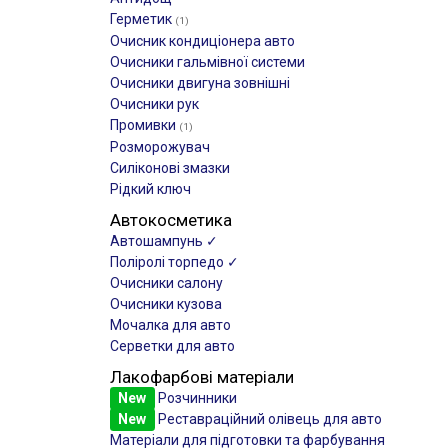
Герметик
(1)
Очисник кондиціонера авто
Очисники гальмівної системи
Очисники двигуна зовнішні
Очисники рук
Промивки
(1)
Розморожувач
Силіконові змазки
Рідкий ключ
Автокосметика
Автошампунь ✓
Поліролі торпедо ✓
Очисники салону
Очисники кузова
Мочалка для авто
Серветки для авто
Лакофарбові матеріали
New
Розчинники
New
Реставраційний олівець для авто
Матеріали для підготовки та фарбування