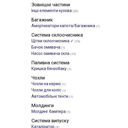
Зовнішні частини
Інші елементи кузова
(20)
Багажник
Амортизатори капота/багажника
(7)
Система склоочисника
Щітки склоочиcника ✓
(76)
Бачок омивача
(1)
Насос омивача скла
(13)
Паливна система
Кришка бензобаку
(1)
Чохли
Чохли на кермо
(1)
Чохли для коліс
(1)
Автомобільні тенти
(1)
Молдинги
Молдинг бампера
(1)
Система випуску
Каталізатор
(2)