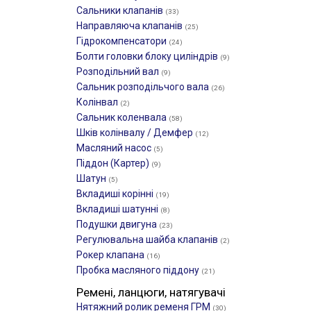
Сальники клапанів
(33)
Направляюча клапанів
(25)
Гідрокомпенсатори
(24)
Болти головки блоку циліндрів
(9)
Розподільний вал
(9)
Сальник розподільчого вала
(26)
Колінвал
(2)
Сальник коленвала
(58)
Шків колінвалу / Демфер
(12)
Масляний насос
(5)
Піддон (Картер)
(9)
Шатун
(5)
Вкладиші корінні
(19)
Вкладиші шатунні
(8)
Подушки двигуна
(23)
Регулювальна шайба клапанів
(2)
Рокер клапана
(16)
Пробка масляного піддону
(21)
Ремені, ланцюги, натягувачі
Нятяжний ролик ременя ГРМ
(30)