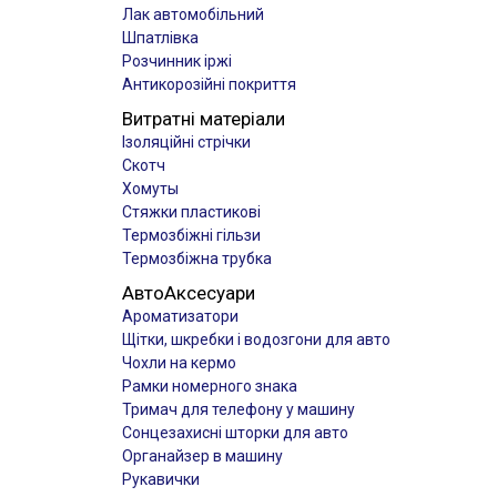
Лак автомобільний
Шпатлівка
Розчинник іржі
Антикорозійні покриття
Витратні матеріали
Ізоляційні стрічки
Скотч
Хомуты
Стяжки пластикові
Термозбіжні гільзи
Термозбіжна трубка
АвтоАксесуари
Ароматизатори
Щітки, шкребки і водозгони для авто
Чохли на кермо
Рамки номерного знака
Тримач для телефону у машину
Сонцезахисні шторки для авто
Органайзер в машину
Рукавички