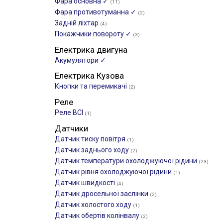
Фара основна ✓
(11)
Фара противотуманна ✓
(2)
Задній ліхтар
(4)
Покажчики повороту ✓
(3)
Електрика двигуна
Акумулятори ✓
Електрика Кузова
Кнопки та перемикачі
(2)
Реле
Реле ВСІ
(1)
Датчики
Датчик тиску повітря
(1)
Датчик заднього ходу
(2)
Датчик температури охолоджуючої рідини
(23)
Датчик рівня охолоджуючої рідини
(1)
Датчик швидкості
(4)
Датчик дросельної заслінки
(2)
Датчик холостого ходу
(1)
Датчик обертів колінвалу
(2)