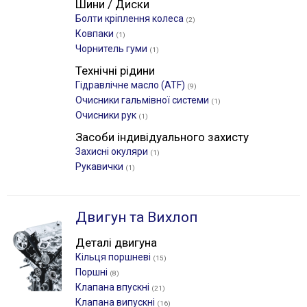
Шини / Диски
Болти кріплення колеса
(2)
Ковпаки
(1)
Чорнитель гуми
(1)
Технічні рідини
Гідравлічне масло (ATF)
(9)
Очисники гальмівної системи
(1)
Очисники рук
(1)
Засоби індивідуального захисту
Захисні окуляри
(1)
Рукавички
(1)
Двигун та Вихлоп
Деталі двигуна
Кільця поршневі
(15)
Поршні
(8)
Клапана впускні
(21)
Клапана випускні
(16)