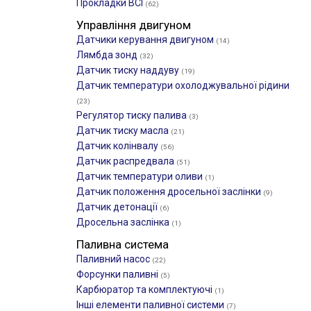
Прокладки ВСІ
(62)
Управління двигуном
Датчики керування двигуном
(14)
Лямбда зонд
(32)
Датчик тиску наддуву
(19)
Датчик температури охолоджувальної рідини
(23)
Регулятор тиску палива
(3)
Датчик тиску масла
(21)
Датчик колінвалу
(56)
Датчик распредвала
(51)
Датчик температури оливи
(1)
Датчик положення дросельної заслінки
(9)
Датчик детонації
(6)
Дросельна заслінка
(1)
Паливна система
Паливний насос
(22)
Форсунки паливні
(5)
Карбюратор та комплектуючі
(1)
Інші елементи паливної системи
(7)