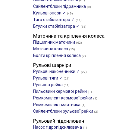
(61)
Сайлентблоки підрамника
(8)
Кульові опори ✓
(49)
Тяга стабілізатора ✓
(51)
Втулки стабілізатора ✓
(35)
Маточина та кріплення колеса
Підшипник маточини
(62)
Маточина колеса
(15)
Болти кріплення колеса
(2)
Рульові шарніри
Рульові наконечники ✓
(27)
Рульові тяги ✓
(24)
Рульова рейка
(11)
Пильовики кермової рейки
(1)
Ремкомплект кермової рейки
(1)
Ремкомплект маятника
(1)
Сайлентблоки рульової рейки
(2)
Рульовий підсилювач
Насос гідропідсилювача
(1)