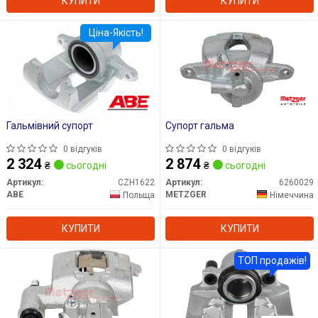
КУПИТИ
КУПИТИ
Ціна-Якість!
Гальмівний супорт
Супорт гальма
0 відгуків
0 відгуків
2 324
2 874
₴
сьогодні
₴
сьогодні
Артикул:
CZH1622
Артикул:
6260029
ABE
METZGER
Польща
Німеччина
КУПИТИ
КУПИТИ
ТОП продажів!