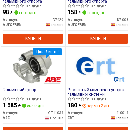
гальмівного супорта
гальмівного супорта
0 відгуків
0 відгуків
98
158
₴
сьогодні
₴
сьогодні
Артикул:
D7420
Артикул:
D7 008
AUTOFREN
AUTOFREN
Іспанія
Іспанія
КУПИТИ
КУПИТИ
Ціна-Якість!
Гальмівний супорт
Ремонтний комплект супорта
гальмівної системи
0 відгуків
0 відгуків
1 585
180
₴
сьогодні
₴
термін 2 дн.
Артикул:
CZH1033
Артикул:
410013
ABE
ERT
Польща
Іспанія