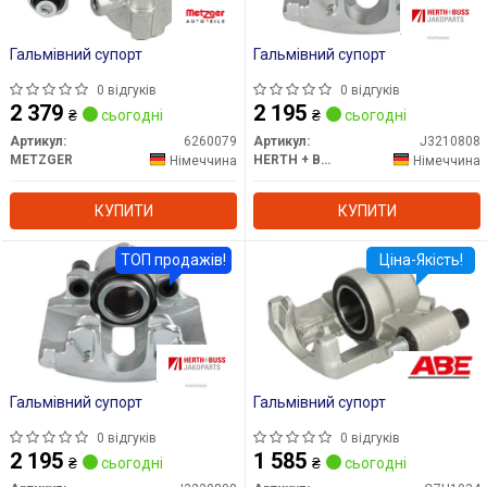
Гальмівний супорт
Гальмівний супорт
0 відгуків
0 відгуків
2 379
2 195
₴
сьогодні
₴
сьогодні
Артикул:
6260079
Артикул:
J3210808
METZGER
HERTH + BUSS
Німеччина
Німеччина
КУПИТИ
КУПИТИ
ТОП продажів!
Ціна-Якість!
Гальмівний супорт
Гальмівний супорт
0 відгуків
0 відгуків
2 195
1 585
₴
сьогодні
₴
сьогодні