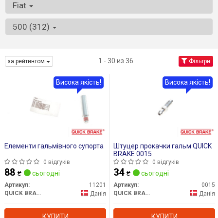
Fiat
500 (312)
1 - 30 из 36
за рейтингом
Фільтри
Висока якість!
Висока якість!
Елементи гальмівного супорта
Штуцер прокачки гальм QUICK
BRAKE 0015
0 відгуків
0 відгуків
88
34
₴
сьогодні
₴
сьогодні
Артикул:
11201
Артикул:
0015
QUICK BRAKE
QUICK BRAKE
Данія
Данія
КУПИТИ
КУПИТИ