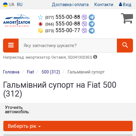
UA
RU
Доставка і оплата
Контакти
Вхід
555-00-88
(077)
555-00-88
(066)
555-00-77
(073)
Яку запчастину шукаєте?
Наприклад: амортизатор Октавія, 5Q0413023EQ
Головна
Fiat
500 (312)
Гальмівний супорт
Гальмівний супорт на Fiat 500
(312)
Уточніть
автомобіль:
Виберіть рік