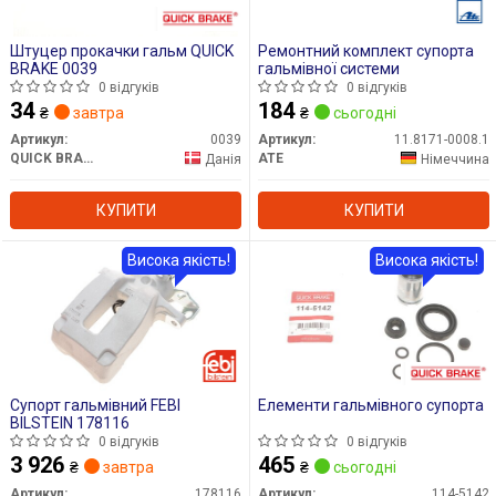
Штуцер прокачки гальм QUICK
Ремонтний комплект супорта
BRAKE 0039
гальмівної системи
0 відгуків
0 відгуків
34
184
₴
завтра
₴
сьогодні
Артикул:
0039
Артикул:
11.8171-0008.1
QUICK BRAKE
ATE
Данія
Німеччина
КУПИТИ
КУПИТИ
Висока якість!
Висока якість!
Супорт гальмівний FEBI
Елементи гальмівного супорта
BILSTEIN 178116
0 відгуків
0 відгуків
3 926
465
₴
завтра
₴
сьогодні
Артикул:
178116
Артикул:
114-5142