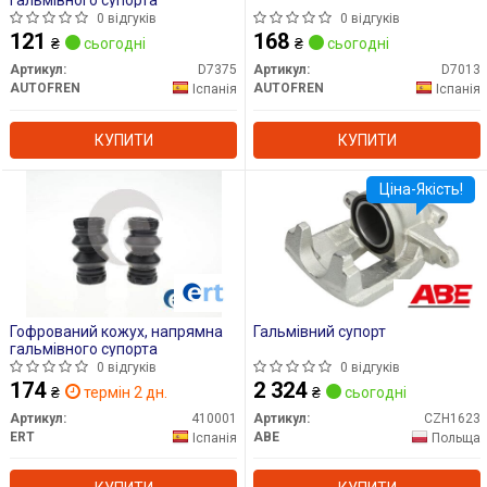
0 відгуків
0 відгуків
121
168
₴
сьогодні
₴
сьогодні
Артикул:
D7375
Артикул:
D7013
AUTOFREN
AUTOFREN
Іспанія
Іспанія
КУПИТИ
КУПИТИ
Ціна-Якість!
Гофрований кожух, напрямна
Гальмівний супорт
гальмівного супорта
0 відгуків
0 відгуків
174
2 324
₴
термін 2 дн.
₴
сьогодні
Артикул:
410001
Артикул:
CZH1623
ERT
ABE
Іспанія
Польща