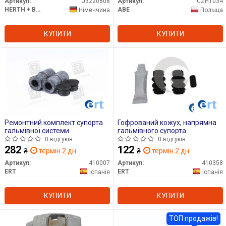
Артикул:
J3220808
Артикул:
CZH1034
HERTH + BUSS
ABE
Німеччина
Польща
КУПИТИ
КУПИТИ
Ремонтний комплект супорта
Гофрований кожух, напрямна
гальмівної системи
гальмівного супорта
0 відгуків
0 відгуків
282
122
₴
термін 2 дн.
₴
термін 2 дн.
Артикул:
410007
Артикул:
410358
ERT
ERT
Іспанія
Іспанія
КУПИТИ
КУПИТИ
ТОП продажів!