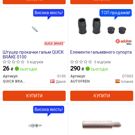
Висока якість!
ТОП продажів!
Штуцер прокачки гальм QUICK
Елементи гальмівного супорта
BRAKE 0100
0 відгуків
0 відгуків
26
290
₴
сьогодні
₴
сьогодні
Артикул:
0100
Артикул:
D7003
QUICK BRAKE
AUTOFREN
Данія
Іспанія
КУПИТИ
КУПИТИ
Висока якість!