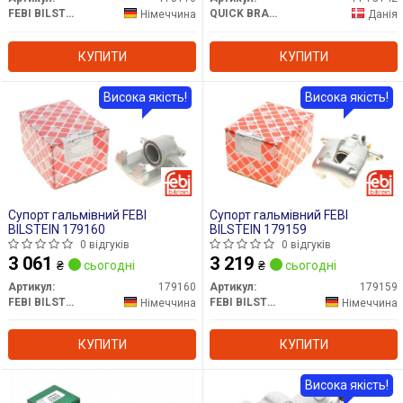
FEBI BILSTEIN
QUICK BRAKE
Німеччина
Данія
КУПИТИ
КУПИТИ
Висока якість!
Висока якість!
Супорт гальмівний FEBI
Супорт гальмівний FEBI
BILSTEIN 179160
BILSTEIN 179159
0 відгуків
0 відгуків
3 061
3 219
₴
сьогодні
₴
сьогодні
Артикул:
179160
Артикул:
179159
FEBI BILSTEIN
FEBI BILSTEIN
Німеччина
Німеччина
КУПИТИ
КУПИТИ
Висока якість!