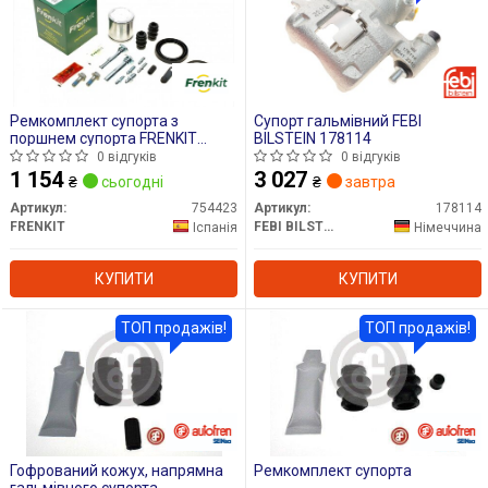
Ремкомплект супорта з
Супорт гальмівний FEBI
поршнем супорта FRENKIT
BILSTEIN 178114
754423
0 відгуків
0 відгуків
1 154
3 027
₴
сьогодні
₴
завтра
Артикул:
754423
Артикул:
178114
FRENKIT
FEBI BILSTEIN
Іспанія
Німеччина
КУПИТИ
КУПИТИ
ТОП продажів!
ТОП продажів!
Гофрований кожух, напрямна
Ремкомплект супорта
гальмівного супорта