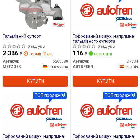
Гальмівний супорт
Гофрований кожух, напрямна
гальмівного супорта
0 відгуків
0 відгуків
2 386
116
₴
термін 2 дн.
₴
сьогодні
Артикул:
6260080
Артикул:
D7034
METZGER
AUTOFREN
Німеччина
Іспанія
КУПИТИ
КУПИТИ
ТОП продажів!
ТОП продажів!
Гофрований кожух, напрямна
Гофрований кожух, напрямна