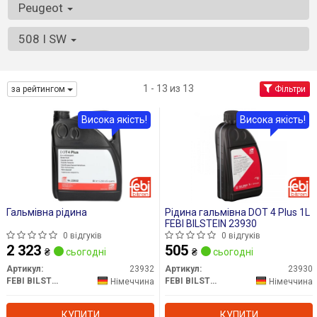
Peugeot
508 I SW
1 - 13 из 13
за рейтингом
Фільтри
Висока якість!
Висока якість!
Гальмівна рідина
Рідина гальмівна DOT 4 Plus 1L
FEBI BILSTEIN 23930
0 відгуків
0 відгуків
2 323
505
₴
сьогодні
₴
сьогодні
Артикул:
23932
Артикул:
23930
FEBI BILSTEIN
FEBI BILSTEIN
Німеччина
Німеччина
КУПИТИ
КУПИТИ