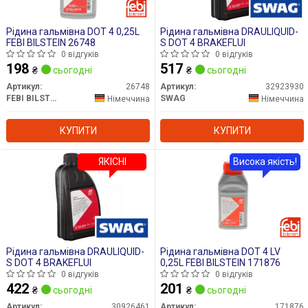
Рідина гальмівна DOT 4 0,25L
Рідина гальмівна DRAULIQUID-
FEBI BILSTEIN 26748
S DOT 4 BRAKEFLUI
0 відгуків
0 відгуків
198
517
₴
сьогодні
₴
сьогодні
Артикул:
26748
Артикул:
32923930
FEBI BILSTEIN
SWAG
Німеччина
Німеччина
КУПИТИ
КУПИТИ
ЯКІСНІ
Висока якість!
Рідина гальмівна DRAULIQUID-
Рідина гальмівна DOT 4 LV
S DOT 4 BRAKEFLUI
0,25L FEBI BILSTEIN 171876
0 відгуків
0 відгуків
422
201
₴
сьогодні
₴
сьогодні
Артикул:
30926461
Артикул:
171876