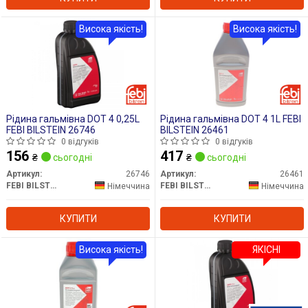
Висока якість!
Висока якість!
Рідина гальмівна DOT 4 0,25L
Рідина гальмівна DOT 4 1L FEBI
FEBI BILSTEIN 26746
BILSTEIN 26461
0 відгуків
0 відгуків
156
417
₴
сьогодні
₴
сьогодні
Артикул:
26746
Артикул:
26461
FEBI BILSTEIN
FEBI BILSTEIN
Німеччина
Німеччина
КУПИТИ
КУПИТИ
Висока якість!
ЯКІСНІ