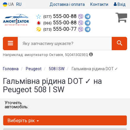
UA
RU
Доставка і оплата
Контакти
Вхід
555-00-88
(077)
555-00-88
(066)
555-00-77
(073)
Яку запчастину шукаєте?
Наприклад: амортизатор Октавія, 5Q0413023EQ
Головна
Peugeot
508 I SW
Гальмівна рідина DOT ✓
Гальмівна рідина DOT ✓ на
Peugeot 508 I SW
Уточніть
автомобіль:
Виберіть рік