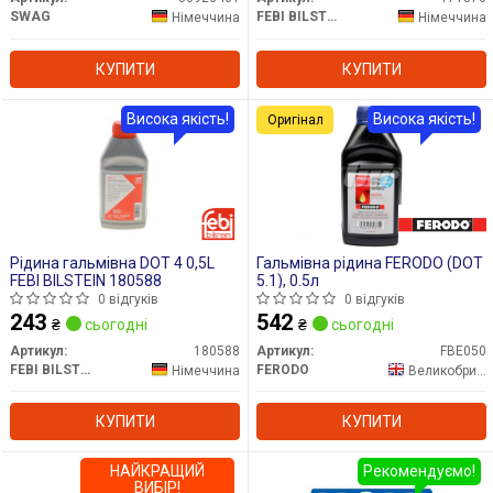
SWAG
FEBI BILSTEIN
Німеччина
Німеччина
КУПИТИ
КУПИТИ
Висока якість!
Висока якість!
Оригінал
Рідина гальмівна DOT 4 0,5L
Гальмівна рідина FERODO (DOT
FEBI BILSTEIN 180588
5.1), 0.5л
0 відгуків
0 відгуків
243
542
₴
сьогодні
₴
сьогодні
Артикул:
180588
Артикул:
FBE050
FEBI BILSTEIN
FERODO
Німеччина
Великобританія
КУПИТИ
КУПИТИ
НАЙКРАЩИЙ
Рекомендуємо!
ВИБІР!