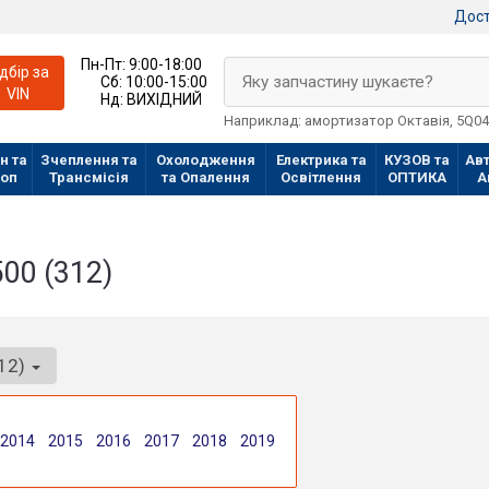
Дост
Пн-Пт:
9:00-18:00
ідбір за
Яку запчастину шукаєте?
Сб:
10:00-15:00
VIN
Нд:
ВИХІДНИЙ
Наприклад: амортизатор Октавія, 5Q0
н та
Зчеплення та
Охолодження
Електрика та
КУЗОВ та
Авт
лоп
Трансмісія
та Опалення
Освітлення
ОПТИКА
А
500 (312)
312)
2014
2015
2016
2017
2018
2019