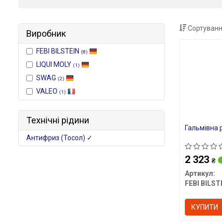
Сортуванн
Виробник
FEBI BILSTEIN
(8)
LIQUI MOLY
(1)
SWAG
(2)
VALEO
(1)
Технічні рідини
Гальмівна 
Антифриз (Тосол) ✓
2 323
₴
Артикул:
FEBI BILST
КУПИТИ