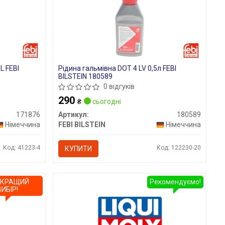
L FEBI
Рідина гальмівна DOT 4 LV 0,5л FEBI
BILSTEIN 180589
0 відгуків
290
₴
сьогодні
171876
Артикул:
180589
Німеччина
FEBI BILSTEIN
Німеччина
Код: 41223-4
Код: 122230-20
КУПИТИ
ЙКРАЩИЙ
Рекомендуємо!
ВИБІР!