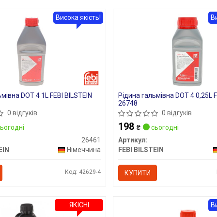
Висока якість!
В
мівна DOT 4 1L FEBI BILSTEIN
Рідина гальмівна DOT 4 0,25L F
26748
0 відгуків
0 відгуків
198
ьогодні
₴
сьогодні
26461
Артикул:
EIN
Німеччина
FEBI BILSTEIN
Код: 42629-4
КУПИТИ
ЯКІСНІ
В