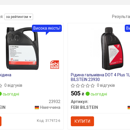
я:
Результа
за рейтингом
Висока якість!
В
рідина
Рідина гальмівна DOT 4 Plus 1L
BILSTEIN 23930
0 відгуків
0 відгуків
505
сьогодні
₴
сьогодні
23932
Артикул:
EIN
Німеччина
FEBI BILSTEIN
Код: 317972-6
КУПИТИ