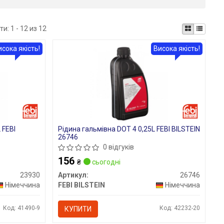
ти:
1 - 12 из 12
исока якість!
Висока якість!
 FEBI
Рідина гальмівна DOT 4 0,25L FEBI BILSTEIN
26746
0 відгуків
156
₴
сьогодні
23930
Артикул:
26746
Німеччина
FEBI BILSTEIN
Німеччина
Код: 41490-9
Код: 42232-20
КУПИТИ