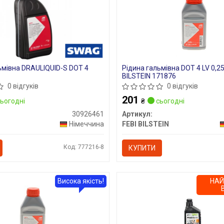
ьмівна DRAULIQUID-S DOT 4
Рідина гальмівна DOT 4 LV 0,25
BILSTEIN 171876
0 відгуків
0 відгуків
201
ьогодні
₴
сьогодні
30926461
Артикул:
Німеччина
FEBI BILSTEIN
Код: 777216-8
КУПИТИ
Висока якість!
НА