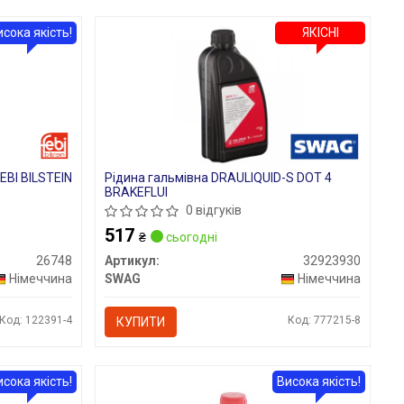
исока якість!
ЯКІСНІ
EBI BILSTEIN
Рідина гальмівна DRAULIQUID-S DOT 4
BRAKEFLUI
0 відгуків
517
₴
сьогодні
26748
Артикул:
32923930
Німеччина
SWAG
Німеччина
Код: 122391-4
Код: 777215-8
КУПИТИ
исока якість!
Висока якість!