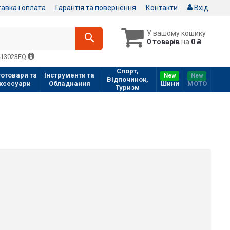
авка і оплата
Гарантія та повернення
Контакти
Вхід
У вашому кошику
0 товарів
на
0 ₴
413023EQ
Спорт,
отовари та
Інструменти та
New
New
Відпочинок,
ксесуари
Обладнання
Шини
МOTO
Туризм