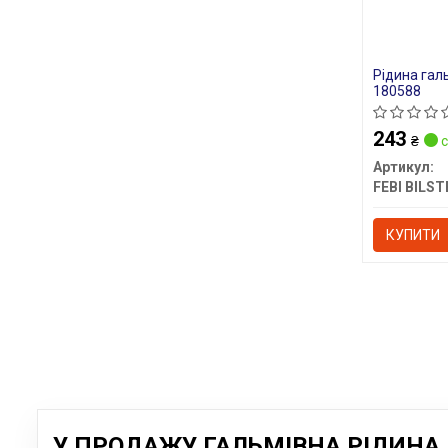
Рідина галь
180588
243
₴
с
Артикул:
FEBI BILST
КУПИТИ
У ПРОДАЖУ ГАЛЬМІВНА РІДИНА D