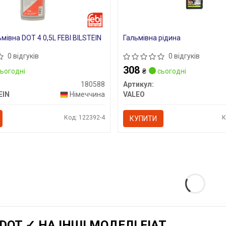
мівна DOT 4 0,5L FEBI BILSTEIN
Гальмівна рідина
0 відгуків
0 відгуків
308
ьогодні
₴
сьогодні
180588
Артикул:
EIN
Німеччина
VALEO
Код: 122392-4
К
КУПИТИ
OT ✓ НА ІНШІ МОДЕЛІ FIAT