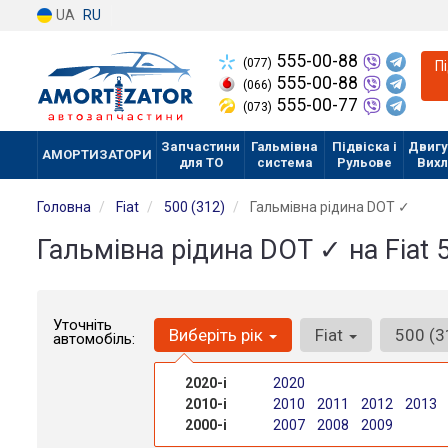
UA
RU
555-00-88
(077)
П
555-00-88
(066)
555-00-77
(073)
Запчастини
Гальмівна
Підвіска і
Двигу
АМОРТИЗАТОРИ
для ТО
система
Рульове
Вих
Головна
Fiat
500 (312)
Гальмівна рідина DOT ✓
Гальмівна рідина DOT ✓ на Fiat 
Уточніть
Виберіть рік
Fiat
500 (
автомобіль:
2020-і
2020
2010-і
2010
2011
2012
2013
2000-і
2007
2008
2009