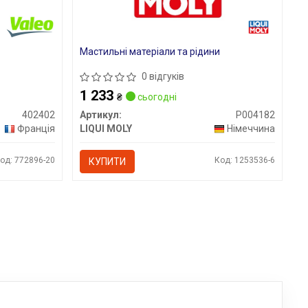
Мастильні матеріали та рідини
0 відгуків
1 233
₴
сьогодні
402402
Артикул:
P004182
Франція
LIQUI MOLY
Німеччина
од: 772896-20
Код: 1253536-6
КУПИТИ