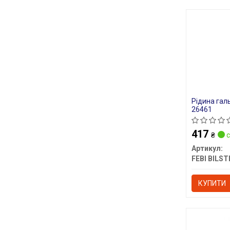
Рідина галь
26461
417
₴
с
Артикул:
FEBI BILST
КУПИТИ