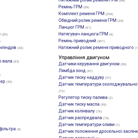
Нятяжний ролик ременя ГРМ
(66)
Ремінь ГРМ
(59)
Комплект ременя ГРМ
(254)
Обвідний ролик ременя ГРМ
(26)
Ланцюг ГРМ
(41)
в
Натягувач ланцюга ГРМ
(20)
(4)
Ремінь приводний
)
(301)
иліндрів
Натяжний ролик ременя приводного
(34)
(1
Управління двигуном
о вала
(43)
Датчики керування двигуном
(59)
Лямбда зонд
(67)
)
Датчик тиску наддуву
(57)
фер
(35)
Датчик температури охолоджувальної
(72)
Регулятор тиску палива
(2)
Датчик тиску масла
(39)
Датчик колінвалу
(74)
Датчик распредвала
(76)
Датчик температури оливи
(7)
 фільтра
(6)
Датчик положення дросельної заслін