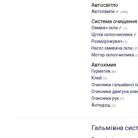
Автосвітло
Автолампи ✓
(363)
Система очищення
Омивач скла ✓
(1)
Щітки склоочиcника ✓
Розморожувач
(1)
Насос омивача скла
(27
Мотор склоочисника
(2
Автохімия
Герметик
(8)
Клей
(1)
Очисники гальмівної 
Очисники двигуна зов
Очисники рук
(1)
Антидощ
(1)
Гальмівна сис