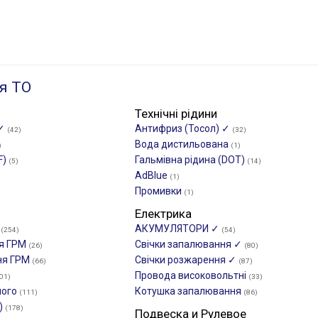
я ТО
Технічні рідини
 ✓
Антифриз (Тосол) ✓
(42)
(32)
Вода дистильована
)
(1)
F)
Гальмівна рідина (DOT)
(5)
(14)
AdBlue
(1)
Промивки
(1)
Електрика
М
АКУМУЛЯТОРИ ✓
(254)
(54)
ня ГРМ
Свічки запалювання ✓
(26)
(80)
ня ГРМ
Свічки розжарення ✓
(66)
(87)
Провода високовольтні
01)
(33)
ного
Котушка запалювання
(111)
(86)
)
(178)
Подвеска и Рулевое