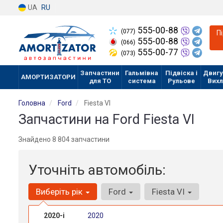
UA
RU
555-00-88
(077)
П
555-00-88
(066)
555-00-77
(073)
Запчастини
Гальмівна
Підвіска і
Двигу
АМОРТИЗАТОРИ
для ТО
система
Рульове
Вих
Головна
Ford
Fiesta VI
Запчастини на Ford Fiesta VI
Знайдено 8 804 запчастини
Уточніть автомобіль:
Виберіть рік
Ford
Fiesta VI
2020-і
2020