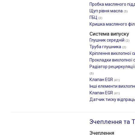
Пробка масляного під
Щуп рівня масла
(5)
ГБЦ
(2)
Кришка масляного фі
Система випуску
Глушник середній
(2)
Труба глушника
(2)
Кріплення вихлопної 
Прокладки вихлопної 
Радіатор рециркуляції
(5)
Клапан EGR
(41)
Інші елементи вихлоп
Клапан EGR
(41)
Датчик тиску відпрац
Зчеплення та Т
Зчеплення