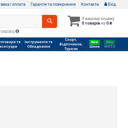
авка і оплата
Гарантія та повернення
Контакти
Вхід
У вашому кошику
0 товарів
на
0 ₴
413023EQ
Спорт,
отовари та
Інструменти та
New
New
Відпочинок,
ксесуари
Обладнання
Шини
МOTO
Туризм