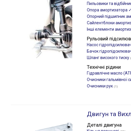
Пильовики та відбійн
Опора амортизатора 
Опорний підшипник а
Сайлентблоки аморти
Інші елементи аморти
Рульовий підсилю
Насос гідропідсилюва
Бачок гідропідсилюва
Шланг високого тиску
Технічні рідини
Гідравлічне масло (AT
Очисники гальмівної 
Очисники рук
(1)
Двигун та Вих
Деталі двигуна