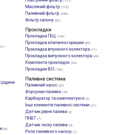
Повітряний фільтр
(131)
Масляний фільтр
(175)
Паливний фільтр
(248)
Фільтр салону
(92)
Прокладки
Прокладка ГБЦ
(164)
Прокладка клапанної кришки
(89)
11)
Прокладка впускного колектора
(71)
Прокладка випускного колектора
(49)
Комплекти прокладок
(26)
Прокладки ВСІ
(160)
Паливна система
 рідини
Паливний насос
(40)
Форсунки паливні
(18)
Карбюратор та комплектуючі
(2)
Інші елементи паливної системи
(21)
Датчик рівня палива
(2)
ПНВТ
(7)
Датчик тиску палива
(6)
ки
(8)
Реле паливного насосу
(1)