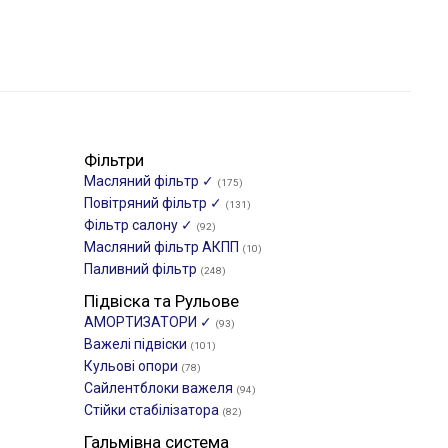
Фільтри
Масляний фільтр ✓
(175)
Повітряний фільтр ✓
(131)
Фільтр салону ✓
(92)
Масляний фільтр АКПП
(10)
Паливний фільтр
(248)
Підвіска та Рульове
АМОРТИЗАТОРИ ✓
(93)
Важелі підвіски
(101)
Кульові опори
(78)
Сайлентблоки важеля
(94)
Стійки стабілізатора
(82)
Гальмівна система