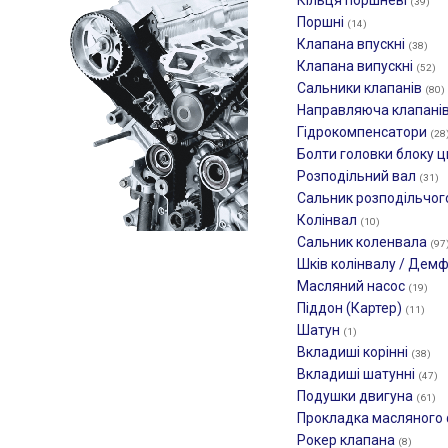
Кільця поршневі
(39)
Поршні
(14)
Клапана впускні
(38)
Клапана випускні
(52)
Сальники клапанів
(80)
Направляюча клапані
Гідрокомпенсатори
(28
Болти головки блоку ц
Розподільний вал
(31)
Сальник розподільчог
Колінвал
(10)
Сальник коленвала
(97
Шків колінвалу / Дем
Масляний насос
(19)
Піддон (Картер)
(11)
Шатун
(1)
Вкладиші корінні
(38)
Вкладиші шатунні
(47)
Подушки двигуна
(61)
Прокладка масляного
Рокер клапана
(8)