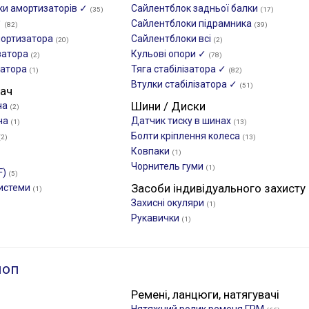
ики амортизаторів ✓
Сайлентблок задньої балки
(35)
(17)
✓
Сайлентблоки підрамника
(82)
(39)
мортизатора
Сайлентблоки всі
(20)
(2)
затора
Кульові опори ✓
(2)
(78)
затора
Тяга стабілізатора ✓
(1)
(82)
Втулки стабілізатора ✓
(51)
вач
Шини / Диски
ча
(2)
ча
Датчик тиску в шинах
(1)
(13)
Болти кріплення колеса
(2)
(13)
Ковпаки
(1)
Чорнитель гуми
(1)
F)
(5)
Засоби індивідуального захисту
системи
(1)
Захисні окуляри
(1)
Рукавички
(1)
лоп
Ремені, ланцюги, натягувачі