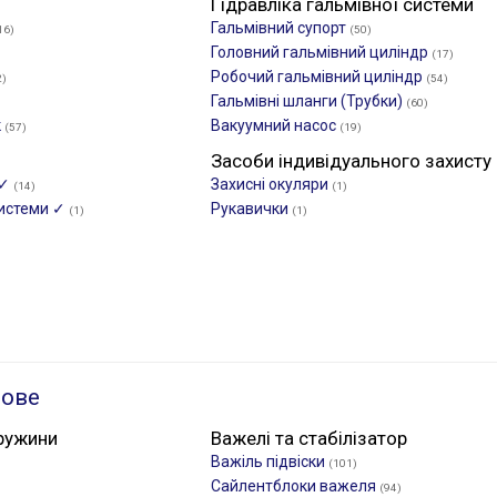
Гідравліка гальмівної системи
Гальмівний супорт
16)
(50)
Головний гальмівний циліндр
(17)
Робочий гальмівний циліндр
2)
(54)
Гальмівні шланги (Трубки)
(60)
к
Вакуумний насос
(57)
(19)
Засоби індивідуального захисту
 ✓
Захисні окуляри
(14)
(1)
системи ✓
Рукавички
(1)
(1)
ьове
ружини
Важелі та стабілізатор
Важіль підвіски
(101)
Сайлентблоки важеля
(94)