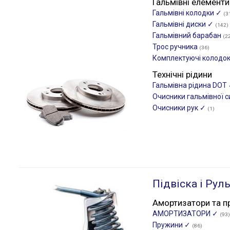
Гальмівні елементи
Гальмівні колодки ✓
(3
Гальмівні диски ✓
(142)
Гальмівний барабан
(2
Трос ручника
(36)
Комплектуючі колодо
Технічні рідини
Гальмівна рідина DOT
Очисники гальмівної 
Очисники рук ✓
(1)
Підвіска і Рул
Амортизатори та п
АМОРТИЗАТОРИ ✓
(93)
Пружини ✓
(86)