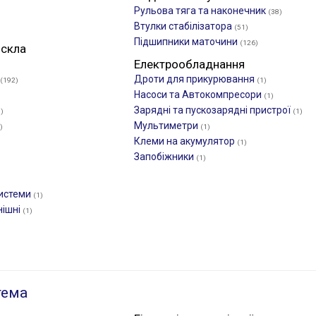
Рульова тяга та наконечник
(38)
Втулки стабілізатора
(51)
Підшипники маточини
(126)
 скла
Електрообладнання
Дроти для прикурювання
(192)
(1)
Насоси та Автокомпресори
(1)
Зарядні та пускозарядні пристрої
)
(1)
Мультиметри
)
(1)
Клеми на акумулятор
(1)
Запобіжники
(1)
системи
(1)
нішні
(1)
тема