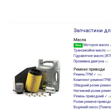
Запчастини дл
Масла
Моторне масло
New
Трансмісійне масло
(51
Гідравлічне масло (AT
Промивка двигуна
(1)
Ремінні приводи
Ремінь ГРМ ✓
(59)
Комплект ременя ГР
Обвідний ролик реме
Натяжний ролик реме
Ремінь приводний ✓
(3
Ролик ременя привод
Водяний насос (Помпа