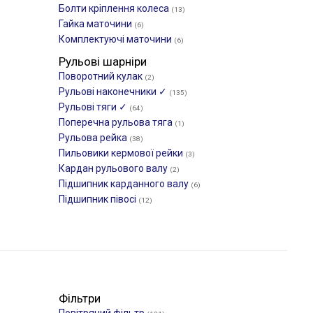
Болти кріплення колеса
(13)
Гайка маточини
(6)
Комплектуючі маточини
(6)
Рульові шарніри
Поворотний кулак
(2)
Рульові наконечники ✓
(135)
Рульові тяги ✓
(64)
Поперечна рульова тяга
(1)
Рульова рейка
(38)
Пильовики кермової рейки
(3)
Кардан рульового валу
(2)
Підшипник карданного валу
(6)
Підшипник півосі
(12)
Фільтри