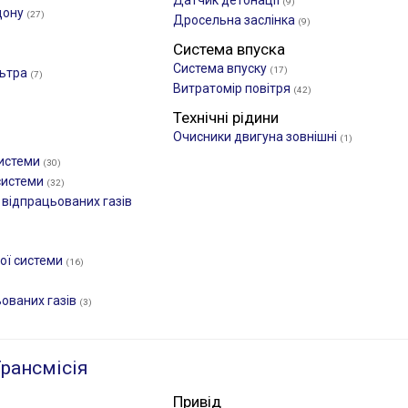
Датчик детонації
(9)
дону
(27)
Дросельна заслінка
(9)
Система впуска
Система впуску
(17)
льтра
(7)
Витратомір повітря
(42)
Технічні рідини
Очисники двигуна зовнішні
(1)
системи
(30)
системи
(32)
 відпрацьованих газів
ної системи
(16)
ьованих газів
(3)
рансмісія
Привід