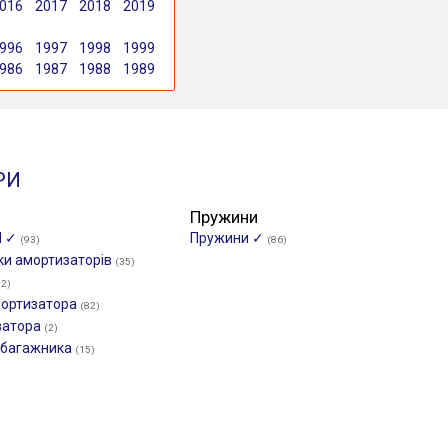
016
2017
2018
2019
996
1997
1998
1999
986
1987
1988
1989
РИ
Пружини
И ✓
Пружини ✓
(93)
(86)
ки амортизаторів
(35)
82)
мортизатора
(82)
затора
(2)
/багажника
(15)