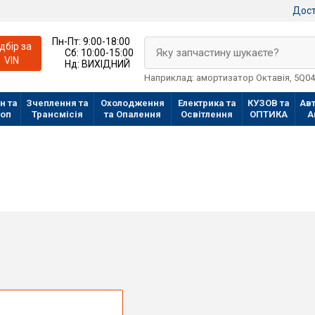
Дост
Пн-Пт:
9:00-18:00
ідбір за
Яку запчастину шукаєте?
Сб:
10:00-15:00
VIN
Нд:
ВИХІДНИЙ
Наприклад: амортизатор Октавія, 5Q0
н та
Зчеплення та
Охолодження
Електрика та
КУЗОВ та
Авт
лоп
Трансмісія
та Опалення
Освітлення
ОПТИКА
А