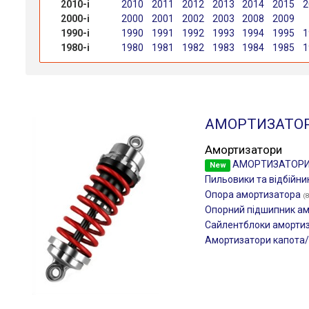
2010-і
2010
2011
2012
2013
2014
2015
2
2000-і
2000
2001
2002
2003
2008
2009
1990-і
1990
1991
1992
1993
1994
1995
1
1980-і
1980
1981
1982
1983
1984
1985
1
АМОРТИЗАТО
Амортизатори
АМОРТИЗАТОР
New
Пильовики та відбійни
Опора амортизатора
(
Опорний підшипник а
Сайлентблоки аморти
Амортизатори капота