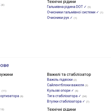
Технічні рідини
к
(4)
Гальмівна рідина DOT ✓
(5)
Очисники гальмівної системи ✓
(1)
Очисники рук ✓
(1)
ьове
ружини
Важелі та стабілізатор
Важіль підвіски
(2)
Сайлентблоки важеля
(3)
✓
Кульові опори ✓
(11)
(6)
мортизатора
Тяга стабілізатора ✓
(6)
(34)
Втулки стабілізатора ✓
(7)
Технічні рідини
(13)