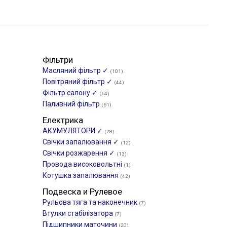
Фільтри
Масляний фільтр ✓
(101)
Повітряний фільтр ✓
(44)
Фільтр салону ✓
(64)
Паливний фільтр
(61)
Електрика
АКУМУЛЯТОРИ ✓
(28)
Свічки запалювання ✓
(12)
Свічки розжарення ✓
(13)
Провода високовольтні
(1)
Котушка запалювання
(42)
Подвеска и Рулевое
Рульова тяга та наконечник
(7)
Втулки стабілізатора
(7)
Підшипники маточини
(20)