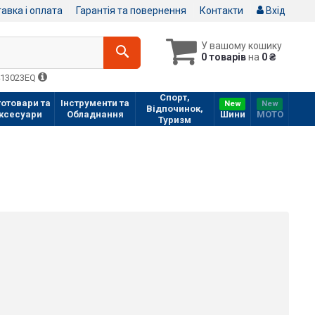
авка і оплата
Гарантія та повернення
Контакти
Вхід
У вашому кошику
0 товарів
на
0 ₴
413023EQ
Спорт,
отовари та
Інструменти та
New
New
Відпочинок,
ксесуари
Обладнання
Шини
МOTO
Туризм