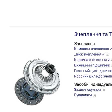
Зчеплення та Т
Зчеплення
Комплект зчеплення 
Диск зчеплення ✓
(2)
Корзина зчеплення ✓
Вижимний підшипник
(
Головний циліндр зче
Робочий циліндр зче
Засоби індивідуал
Захисні окуляри
(1)
Рукавички
(1)