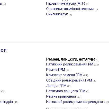
са
Гідравлічне масло (ATF)
(4)
(1)
Очисники гальмівної системи
(1)
Очисники рук
(1)
лоп
Ремені, ланцюги, натягувачі
Нятяжний ролик ременя ГРМ
(22)
Ремінь ГРМ
(29)
Комплект ременя ГРМ
(94)
Обвідний ролик ременя ГРМ
(13)
Ланцюг ГРМ
(2)
в
Натягувач ланцюга ГРМ
(5)
(2)
Ремінь приводний
(27)
иліндрів
Натяжний ролик ременя приводного
(15)
(3