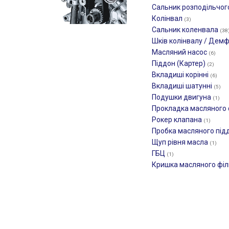
Сальник розподільчог
Колінвал
(3)
Сальник коленвала
(38
Шків колінвалу / Дем
Масляний насос
(6)
Піддон (Картер)
(2)
Вкладиші корінні
(6)
Вкладиші шатунні
(5)
Подушки двигуна
(1)
Прокладка масляного
Рокер клапана
(1)
Пробка масляного під
Щуп рівня масла
(1)
ГБЦ
(1)
Кришка масляного фі