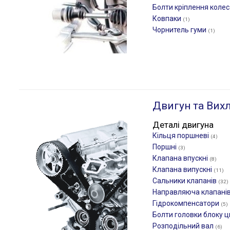
Болти кріплення коле
Ковпаки
(1)
Чорнитель гуми
(1)
Двигун та Вих
Деталі двигуна
Кільця поршневі
(4)
Поршні
(3)
Клапана впускні
(8)
Клапана випускні
(11)
Сальники клапанів
(32)
Направляюча клапані
Гідрокомпенсатори
(5)
Болти головки блоку ц
Розподільний вал
(6)