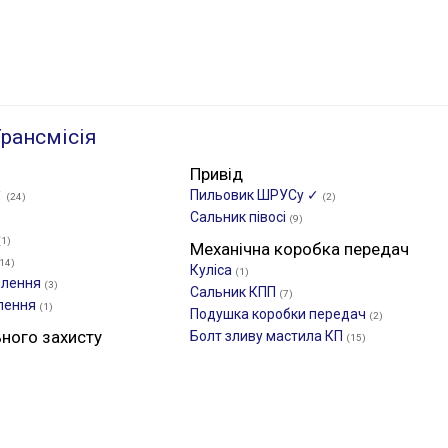
рансмісія
Привід
✓
Пильовик ШРУСу ✓
(24)
(2)
Сальник півосі
(9)
(1)
Механічна коробка передач
14)
Куліса
(1)
плення
(3)
Сальник КПП
(7)
плення
(1)
Подушка коробки передач
(2)
ьного захисту
Болт зливу мастила КП
(15)