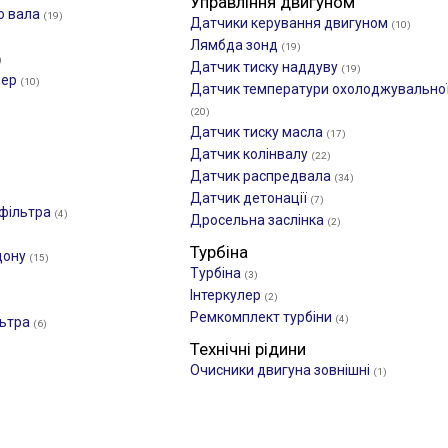
Управління двигуном
о вала
(19)
Датчики керування двигуном
(10)
Лямбда зонд
(19)
)
Датчик тиску наддуву
(19)
фер
(10)
Датчик температури охолоджувальної
(20)
Датчик тиску масла
(17)
Датчик колінвалу
(22)
Датчик распредвала
(34)
Датчик детонації
(7)
 фільтра
(4)
Дросельна заслінка
(2)
Турбіна
дону
(15)
Турбіна
(3)
Інтеркулер
(2)
Ремкомплект турбіни
(4)
льтра
(6)
Технічні рідини
Очисники двигуна зовнішні
(1)