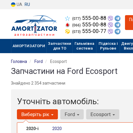
UA
RU
555-00-88
(077)
П
555-00-88
(066)
555-00-77
(073)
Запчастини
Гальмівна
Підвіска і
Двигу
АМОРТИЗАТОРИ
для ТО
система
Рульове
Вих
Головна
Ford
Ecosport
Запчастини на Ford Ecosport
Знайдено 2 354 запчастини
Уточніть автомобіль:
Виберіть рік
Ford
Ecosport
2020-і
2020