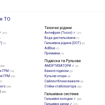
я ТО
Технічні рідини
 ✓
Антифриз (Тосол) ✓
(21)
(17)
Вода дистильована
)
(1)
F)
Гальмівна рідина (DOT)
(1)
(5)
AdBlue
(1)
Промивки
(1)
Підвіска та Рульове
М
АМОРТИЗАТОРИ ✓
(94)
(3)
ня ГРМ
Важелі підвіски
(13)
(2)
ня ГРМ
Кульові опори
(22)
(6)
Сайлентблоки важеля
7)
(3)
ного
Стійки стабілізатора
(36)
(34)
)
(84)
Гальмівна система
Гальмівні колодки ✓
(63)
Гальмівні диски ✓
(17)