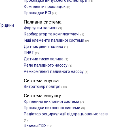
Прокладка випускного колектора
(11)
Комплекти прокладок
(8)
Прокладки ВСІ
(47)
Паливна система
 рідини
Форсунки паливні
(3)
Карбюратор та комплектуючі
(1)
Інші елементи паливної системи
(9)
Датчик рівня палива
(1)
ПНВТ
(2)
Датчик тиску палива
(2)
Реле паливного насосу
(1)
Ремкомплект паливного насосу
(5)
Система впуска
Витратомір повітря
(18)
Система випуску
Кріплення вихлопної системи
(7)
Прокладки вихлопної системи
(9)
Радіатор рециркуляції відпрацьованих газів
(2)
Клапан EGR
(12)