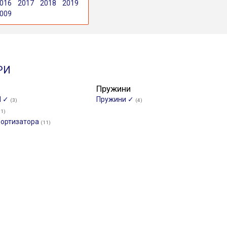
016
2017
2018
2019
009
РИ
Пружини
И ✓
Пружини ✓
(3)
(4)
11)
мортизатора
(11)