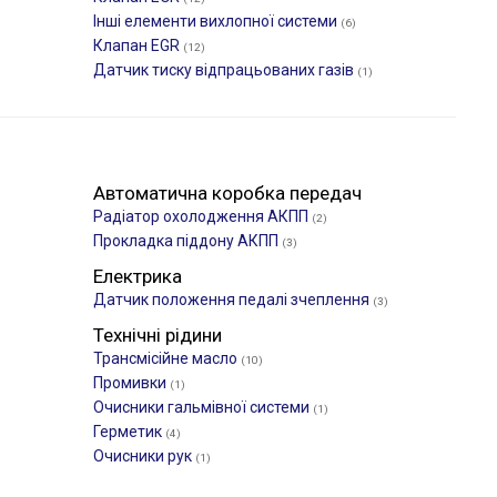
Інші елементи вихлопної системи
(6)
Клапан EGR
(12)
Датчик тиску відпрацьованих газів
(1)
Автоматична коробка передач
Радіатор охолодження АКПП
(2)
Прокладка піддону АКПП
(3)
Електрика
Датчик положення педалі зчеплення
(3)
Технічні рідини
Трансмісійне масло
(10)
Промивки
(1)
Очисники гальмівної системи
(1)
Герметик
(4)
Очисники рук
(1)