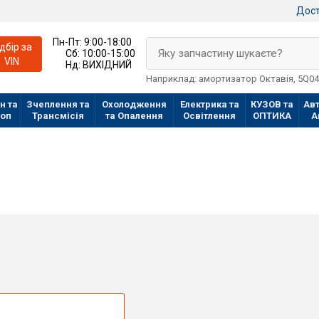
Дост
Пн-Пт:
9:00-18:00
ідбір за
Яку запчастину шукаєте?
Сб:
10:00-15:00
VIN
Нд:
ВИХІДНИЙ
Наприклад: амортизатор Октавія, 5Q0
н та
Зчеплення та
Охолодження
Електрика та
КУЗОВ та
Авт
лоп
Трансмісія
та Опалення
Освітлення
ОПТИКА
А