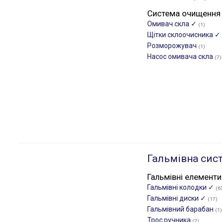
Система очищення
Омивач скла ✓
(1)
Щітки склоочиcника ✓
Розморожувач
(1)
Насос омивача скла
(7)
Гальмівна сис
Гальмівні елементи
Гальмівні колодки ✓
(6
Гальмівні диски ✓
(17)
Гальмівний барабан
(1)
Трос ручника
(2)