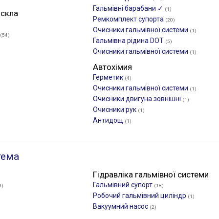
Гальмівні барабани ✓
(1)
 скла
Ремкомплект супорта
(20)
Очисники гальмівної системи
(1)
(54)
Гальмівна рідина DOT
(5)
Очисники гальмівної системи
(1)
Автохімия
Герметик
(4)
Очисники гальмівної системи
(1)
Очисники двигуна зовнішні
(1)
Очисники рук
(1)
Антидощ
(1)
тема
Гідравліка гальмівної системи
Гальмівний супорт
3)
(18)
Робочий гальмівний циліндр
(1)
Вакуумний насос
(2)