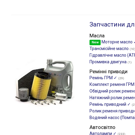
Запчастини дл
Масла
Моторне масло
New
Трансмісійне масло
(10
Гідравлічне масло (AT
Промивка двигуна
(1)
Ремінні приводи
Ремінь ГРМ ✓
(29)
Комплект ременя ГР
Обвідний ролик реме
Натяжний ролик реме
Ремінь приводний ✓
(2
Ролик ременя привод
Водяний насос (Помпа
Автосвітло
Автолампи ✓
(233)