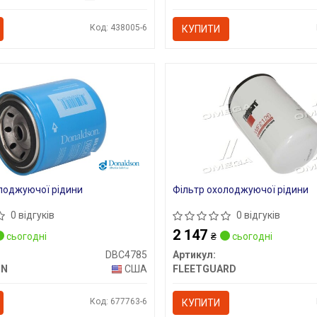
Код: 438005-6
КУПИТИ
лоджуючої рідини
Фільтр охолоджуючої рідини
0 відгуків
0 відгуків
2 147
сьогодні
₴
сьогодні
DBC4785
Артикул:
ON
США
FLEETGUARD
Код: 677763-6
КУПИТИ