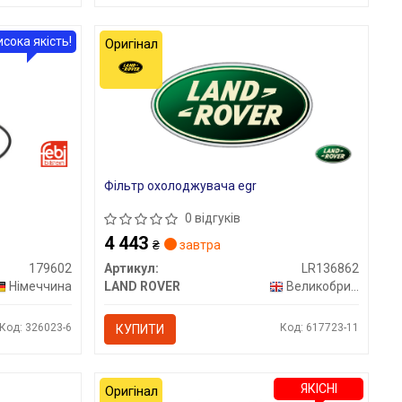
исока якість!
Оригінал
Фільтр охолоджувача egr
0 відгуків
4 443
₴
завтра
179602
Артикул:
LR136862
Німеччина
LAND ROVER
Великобританія
Код: 326023-6
Код: 617723-11
КУПИТИ
ЯКІСНІ
Оригінал