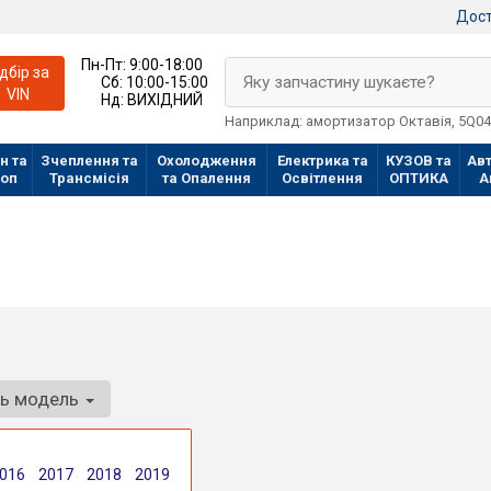
Дост
Пн-Пт:
9:00-18:00
ідбір за
Яку запчастину шукаєте?
Сб:
10:00-15:00
VIN
Нд:
ВИХІДНИЙ
Наприклад: амортизатор Октавія, 5Q0
н та
Зчеплення та
Охолодження
Електрика та
КУЗОВ та
Авт
лоп
Трансмісія
та Опалення
Освітлення
ОПТИКА
А
ть модель
016
2017
2018
2019