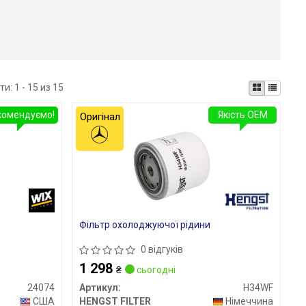
ти:
1 - 15 из 15
комендуємо!
Якість OEM
Оригінал
Фільтр охолоджуючої рідини
0 відгуків
1 298
₴
сьогодні
24074
Артикул:
H34WF
США
HENGST FILTER
Німеччина