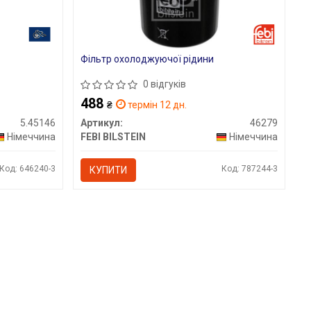
Фільтр охолоджуючої рідини
0 відгуків
488
₴
термін 12 дн.
5.45146
Артикул:
46279
Німеччина
FEBI BILSTEIN
Німеччина
Код: 646240-3
Код: 787244-3
КУПИТИ