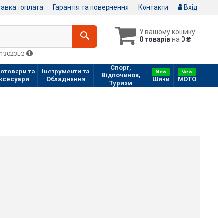
авка і оплата
Гарантія та повернення
Контакти
Вхід
У вашому кошику
0 товарів
на
0 ₴
413023EQ
Спорт,
отовари та
Інструменти та
New
New
Відпочинок,
ксесуари
Обладнання
Шини
МOTO
Туризм