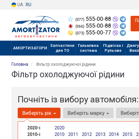
UA
RU
555-00-88
(077)
П
555-00-88
(066)
555-00-77
(073)
Запчастини
Гальмівна
Підвіска і
Двигу
АМОРТИЗАТОРИ
для ТО
система
Рульове
Вих
Головна
Фільтр охолоджуючої рідини
Фільтр охолоджуючої рідини
Почніть із вибору автомобіля:
Виберіть рік
Виберіть марку
Вибері
2020-і
2020
2010-і
2010
2011
2012
2013
2014
2015
2