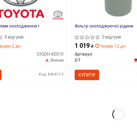
теми охолодження г
Фільтр охолоджуючої рідини
0 відгуків
0 відгуків
1 019
ермін 2 дн.
₴
термін 12 дн.
G92DH-K0010
Артикул:
Японія
DT
Код: 846417-3
КУПИТИ