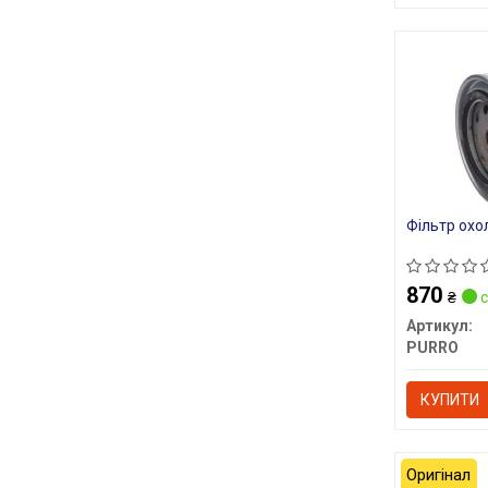
Фільтр охо
870
₴
с
Артикул:
PURRO
КУПИТИ
Оригінал