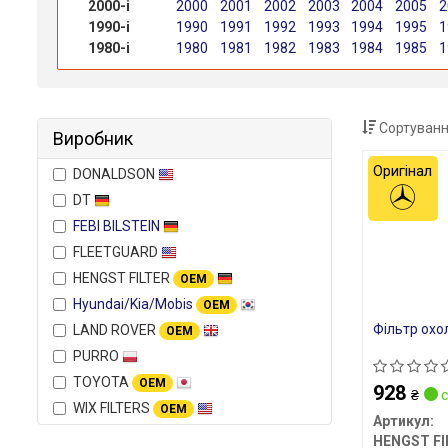
2000-і
2000
2001
2002
2003
2004
2005
2
1990-і
1990
1991
1992
1993
1994
1995
1
1980-і
1980
1981
1982
1983
1984
1985
1
Сортуванн
Виробник
Оригінал
DONALDSON
DT
FEBI BILSTEIN
FLEETGUARD
HENGST FILTER
OEM
Hyundai/Kia/Mobis
OEM
Фільтр охо
LAND ROVER
OEM
PURRO
TOYOTA
OEM
928
₴
с
WIX FILTERS
OEM
Артикул:
HENGST FI