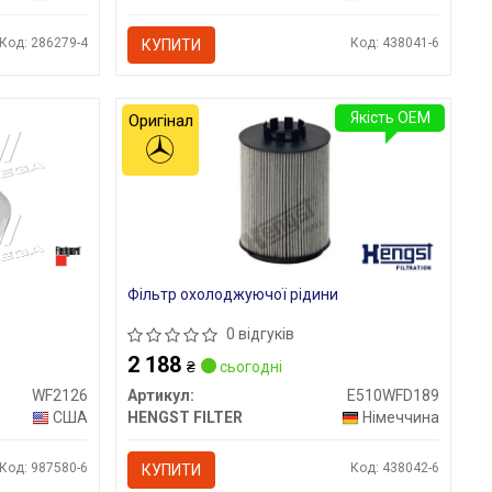
Код: 286279-4
Код: 438041-6
КУПИТИ
Якість OEM
Оригінал
Фільтр охолоджуючої рідини
0 відгуків
2 188
₴
сьогодні
WF2126
Артикул:
E510WFD189
США
HENGST FILTER
Німеччина
Код: 987580-6
Код: 438042-6
КУПИТИ