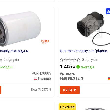
В
лоджуючої рідини
Фільтр охолоджуючої рідини
0 відгуків
0 відгуків
1 405
ьогодні
₴
сьогодні
PURHO0005
Артикул:
Польща
FEBI BILSTEIN
Код: 732570-6
КУПИТИ
Оригінал