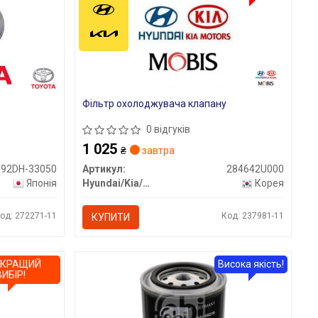
Фільтр охолоджувача клапану
0 відгуків
1 025
₴
завтра
G92DH-33050
Артикул:
284642U000
Японія
Hyundai/Kia/Mobis
Корея
од: 272271-11
Код: 237981-11
КУПИТИ
ЙКРАЩИЙ
Висока якість!
ВИБІР!