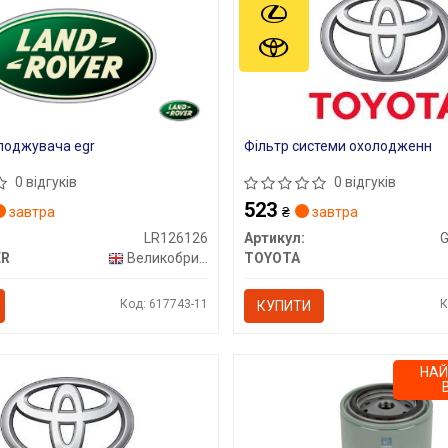
лоджувача egr
Фільтр системи охолодженн
0 відгуків
0 відгуків
523
завтра
₴
завтра
LR126126
Артикул:
ER
Великобританія
TOYOTA
Код: 617743-11
К
КУПИТИ
НА