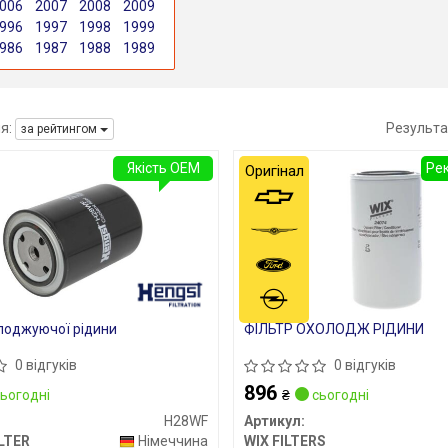
006
2007
2008
2009
996
1997
1998
1999
986
1987
1988
1989
я:
Результа
за рейтингом
Якість OEM
Ре
Оригінал
лоджуючої рідини
ФІЛЬТР ОХОЛОДЖ РІДИНИ
0 відгуків
0 відгуків
896
ьогодні
₴
сьогодні
H28WF
Артикул:
LTER
Німеччина
WIX FILTERS