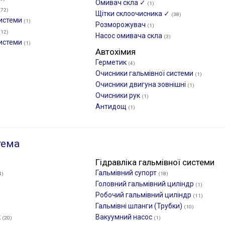
Омивач скла ✓
(1)
(72)
Щітки склоочиcника ✓
(38)
системи
(1)
Розморожувач
(1)
(12)
Насос омивача скла
(3)
системи
(1)
Автохімия
Герметик
(4)
Очисники гальмівної системи
(1)
Очисники двигуна зовнішні
(1)
Очисники рук
(1)
Антидощ
(1)
тема
Гідравліка гальмівної системи
Гальмівний супорт
4)
(18)
Головний гальмівний циліндр
(1)
Робочий гальмівний циліндр
(11)
Гальмівні шланги (Трубки)
(10)
к
Вакуумний насос
(20)
(1)