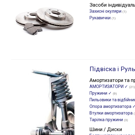
Засоби індивідуал
Захисні окуляри
(1)
Рукавички
(1)
Підвіска і Рул
Амортизатори та п
АМОРТИЗАТОРИ ✓
(21)
Пружини ✓
(9)
Пильовики та відбійн
Опора амортизатора 
Втулки амортизатора
(
Тарілка пружини
(3)
Шини / Диски