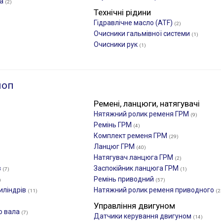
са
(2)
Технічні рідини
Гідравлічне масло (ATF)
(2)
Очисники гальмівної системи
(1)
Очисники рук
(1)
лоп
Ремені, ланцюги, натягувачі
Нятяжний ролик ременя ГРМ
(9)
Ремінь ГРМ
(4)
Комплект ременя ГРМ
(29)
Ланцюг ГРМ
(40)
Натягувач ланцюга ГРМ
(2)
в
Заспокійник ланцюга ГРМ
(7)
(1)
Ремінь приводний
)
(57)
иліндрів
Натяжний ролик ременя приводного
(11)
(2
Управління двигуном
о вала
(7)
Датчики керування двигуном
(14)