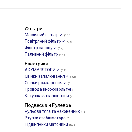
Фільтри
Масляний фільтр ✓
(111)
Повітряний фільтр ✓
(93)
Фільтр салону ✓
(32)
Паливний фільтр
(44)
Електрика
АКУМУЛЯТОРИ ✓
(17)
Свічки запалювання ✓
(32)
Свічки розжарення ✓
(23)
Провода високовольтні
(11)
Котушка запалювання
(40)
Подвеска и Рулевое
Рульова тяга та наконечник
(3)
Втулки стабілізатора
(3)
Підшипники маточини
(57)