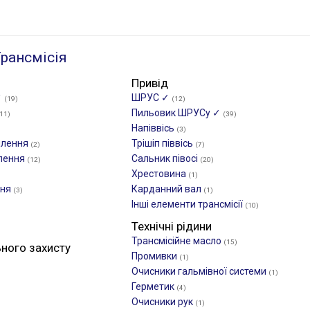
рансмісія
Привід
✓
ШРУС ✓
(19)
(12)
Пильовик ШРУСу ✓
11)
(39)
Напіввісь
(3)
плення
Трішіп піввісь
(2)
(7)
плення
Сальник півосі
(12)
(20)
Хрестовина
(1)
ння
Карданний вал
(3)
(1)
Інші елементи трансмісії
(10)
Технічні рідини
Трансмісійне масло
(15)
ьного захисту
Промивки
(1)
Очисники гальмівної системи
(1)
Герметик
(4)
Очисники рук
(1)