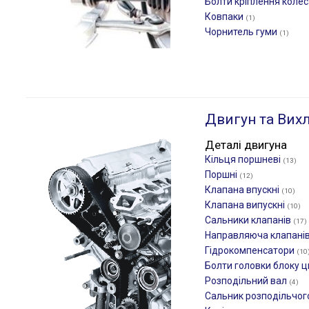
Болти кріплення коле
Ковпаки
(1)
Чорнитель гуми
(1)
Двигун та Вих
Деталі двигуна
Кільця поршневі
(13)
Поршні
(12)
Клапана впускні
(10)
Клапана випускні
(10)
Сальники клапанів
(17)
Направляюча клапані
Гідрокомпенсатори
(10
Болти головки блоку ц
Розподільний вал
(4)
Сальник розподільчог