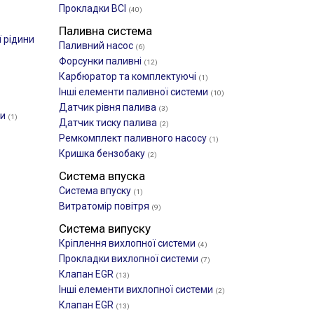
Прокладки ВСІ
(40)
Паливна система
 рідини
Паливний насос
(6)
Форсунки паливні
(12)
Карбюратор та комплектуючі
(1)
Інші елементи паливної системи
(10)
Датчик рівня палива
(3)
ки
(1)
Датчик тиску палива
(2)
Ремкомплект паливного насосу
(1)
Кришка бензобаку
(2)
Система впуска
Система впуску
(1)
Витратомір повітря
(9)
Система випуску
Кріплення вихлопної системи
(4)
Прокладки вихлопної системи
(7)
Клапан EGR
(13)
Інші елементи вихлопної системи
(2)
Клапан EGR
(13)