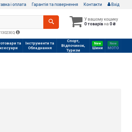
авка і оплата
Гарантія та повернення
Контакти
Вхід
У вашому кошику
0 товарів
на
0 ₴
413023EQ
Спорт,
отовари та
Інструменти та
New
New
Відпочинок,
ксесуари
Обладнання
Шини
МOTO
Туризм