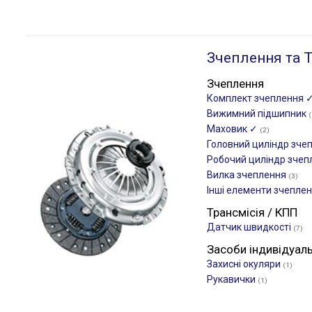
Зчеплення та Т
Зчеплення
Комплект зчеплення 
Вижимний підшипник
(
Маховик ✓
(2)
Головний циліндр зче
Робочий циліндр зче
Вилка зчеплення
(3)
Інші елементи зчепле
Трансмісія / КПП
Датчик швидкості
(7)
Засоби індивідуал
Захисні окуляри
(1)
Рукавички
(1)