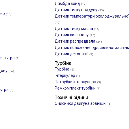
Лямбда зонд
(17)
)
Датчик тиску наддуву
(30)
фер
(15)
Датчик температури охолоджувальної
(19)
Датчик тиску масла
(16)
Датчик колінвалу
(26)
Датчик распредвала
(24)
Датчик положення дросельної заслін
Датчик детонації
(9)
 фільтра
(3)
Турбіна
Турбіна
(5)
дону
(24)
Інтеркулер
(1)
Патрубки інтеркулера
(3)
Ремкомплект турбіни
(7)
льтра
(5)
Технічні рідини
Очисники двигуна зовнішні
(1)