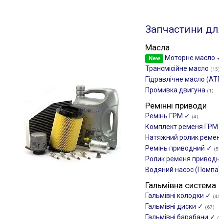
Запчастини дл
Масла
Моторне масло
New
Трансмісійне масло
(15
Гідравлічне масло (AT
Промивка двигуна
(1)
Ремінні приводи
Ремінь ГРМ ✓
(4)
Комплект ременя ГР
Натяжний ролик реме
Ремінь приводний ✓
(5
Ролик ременя привод
Водяний насос (Помпа
Гальмівна система
Гальмівні колодки ✓
(4
Гальмівні диски ✓
(67)
Гальмівні барабани ✓