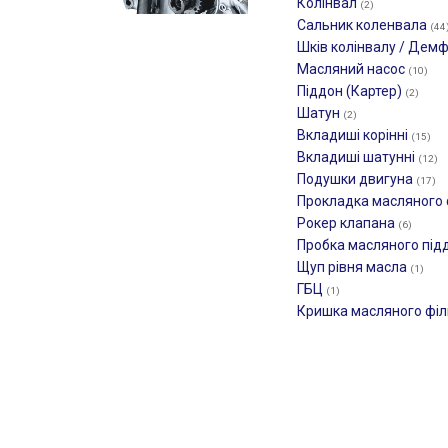
Колінвал
(2)
Сальник коленвала
(44
Шків колінвалу / Дем
Масляний насос
(10)
Піддон (Картер)
(2)
Шатун
(2)
Вкладиші корінні
(15)
Вкладиші шатунні
(12)
Подушки двигуна
(17)
Прокладка масляного
Рокер клапана
(6)
Пробка масляного під
Щуп рівня масла
(1)
ГБЦ
(1)
Кришка масляного фі