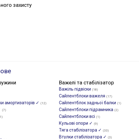
ьного захисту
ьове
ружини
Важелі та стабілізатор
Важіль підвіски
(18)
Сайлентблоки важеля
(17)
ики амортизаторів ✓
Сайлентблок задньої балки
(12)
(1)
✓
Сайлентблоки підрамника
(7)
(2)
Сайлентблоки всі
1)
(1)
Кульові опори ✓
(9)
Тяга стабілізатора ✓
(33)
Втулки стабілізатора ✓
(3)