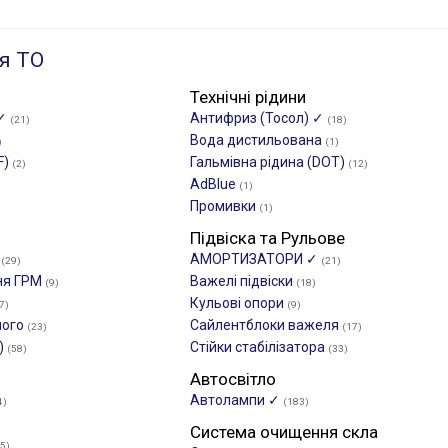
я ТО
Технічні рідини
 ✓
Антифриз (Тосол) ✓
(21)
(18)
Вода дистильована
)
(1)
F)
Гальмівна рідина (DOT)
(2)
(12)
AdBlue
(1)
Промивки
(1)
Підвіска та Рульове
М
АМОРТИЗАТОРИ ✓
(29)
(21)
ня ГРМ
Важелі підвіски
(9)
(18)
Кульові опори
7)
(9)
ного
Сайлентблоки важеля
(23)
(17)
)
Стійки стабілізатора
(58)
(33)
Автосвітло
Автолампи ✓
4)
(183)
Система очищення скла
(5)