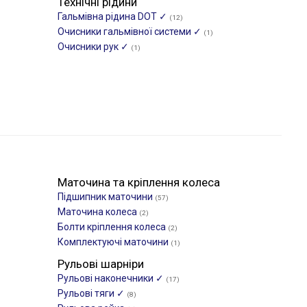
Технічні рідини
Гальмівна рідина DOT ✓
(12)
Очисники гальмівної системи ✓
(1)
Очисники рук ✓
(1)
Маточина та кріплення колеса
Підшипник маточини
(57)
Маточина колеса
(2)
Болти кріплення колеса
(2)
Комплектуючі маточини
(1)
Рульові шарніри
Рульові наконечники ✓
(17)
Рульові тяги ✓
(8)