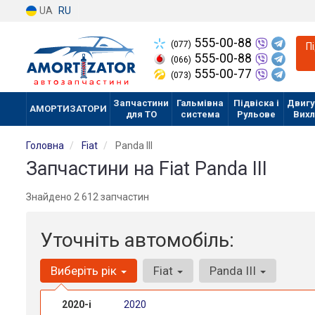
UA
RU
555-00-88
(077)
П
555-00-88
(066)
555-00-77
(073)
Запчастини
Гальмівна
Підвіска і
Двигу
АМОРТИЗАТОРИ
для ТО
система
Рульове
Вих
Головна
Fiat
Panda III
Запчастини на Fiat Panda III
Знайдено 2 612 запчастин
Уточніть автомобіль:
Виберіть рік
Fiat
Panda III
2020-і
2020