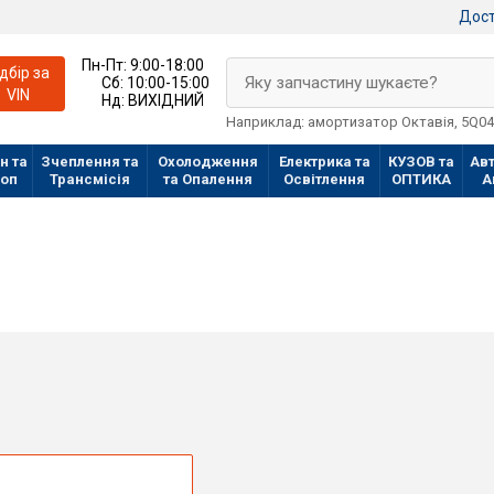
Дост
Пн-Пт:
9:00-18:00
ідбір за
Яку запчастину шукаєте?
Сб:
10:00-15:00
VIN
Нд:
ВИХІДНИЙ
Наприклад: амортизатор Октавія, 5Q0
н та
Зчеплення та
Охолодження
Електрика та
КУЗОВ та
Авт
лоп
Трансмісія
та Опалення
Освітлення
ОПТИКА
А