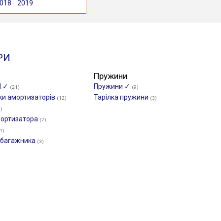
018
2019
РИ
Пружини
И ✓
Пружини ✓
(21)
(9)
ки амортизаторів
Тарілка пружини
(12)
(3)
7)
мортизатора
(7)
1)
/багажника
(3)