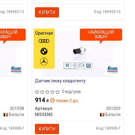
од: 189982-13
Код: 189995-13
КУПИТИ
ЙКРАЩИЙ
НАЙКРАЩИЙ
Оригінал
ВИБІР!
ВИБІР!
Датчик тиску хладогенту
0 відгуків
914
₴
термін 2 дн.
301098
Артикул:
301009
Бельгія
NISSENS
Бельгія
Код: 189988-7
Код: 189990-7
КУПИТИ