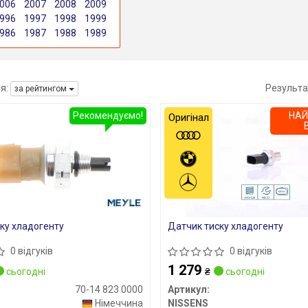
006
2007
2008
2009
996
1997
1998
1999
986
1987
1988
1989
я:
Результа
за рейтингом
Рекомендуємо!
НА
Оригінал
ку хладогенту
Датчик тиску хладогенту
0 відгуків
0 відгуків
1 279
сьогодні
₴
сьогодні
70-14 823 0000
Артикул:
Німеччина
NISSENS