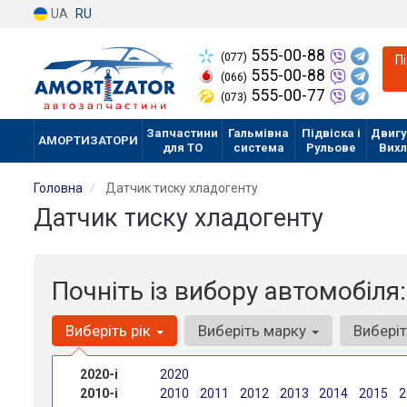
UA
RU
555-00-88
(077)
П
555-00-88
(066)
555-00-77
(073)
Запчастини
Гальмівна
Підвіска і
Двигу
АМОРТИЗАТОРИ
для ТО
система
Рульове
Вих
Головна
Датчик тиску хладогенту
Датчик тиску хладогенту
Почніть із вибору автомобіля:
Виберіть рік
Виберіть марку
Вибері
2020-і
2020
2010-і
2010
2011
2012
2013
2014
2015
2