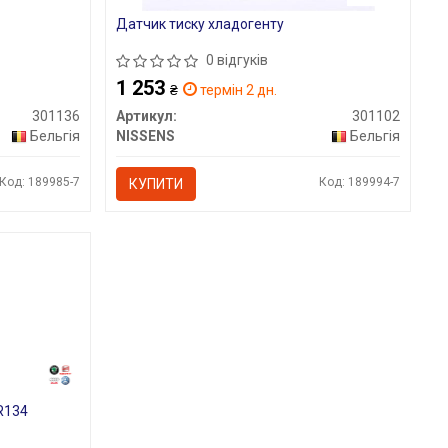
Датчик тиску хладогенту
0 відгуків
1 253
₴
термін 2 дн.
301136
Артикул:
301102
Бельгія
NISSENS
Бельгія
Код: 189985-7
Код: 189994-7
КУПИТИ
R134