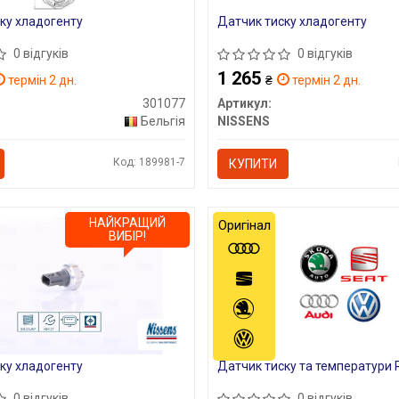
ку хладогенту
Датчик тиску хладогенту
0 відгуків
0 відгуків
1 265
термін 2 дн.
₴
термін 2 дн.
301077
Артикул:
Бельгія
NISSENS
Код: 189981-7
КУПИТИ
НАЙКРАЩИЙ
Оригінал
ВИБІР!
ку хладогенту
Датчик тиску та температури 
0 відгуків
0 відгуків