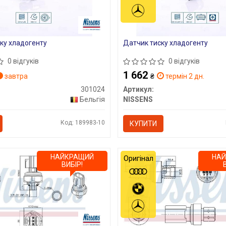
ку хладогенту
Датчик тиску хладогенту
0 відгуків
0 відгуків
1 662
завтра
₴
термін 2 дн.
301024
Артикул:
Бельгія
NISSENS
Код: 189983-10
КУПИТИ
НАЙКРАЩИЙ
НА
Оригінал
ВИБІР!