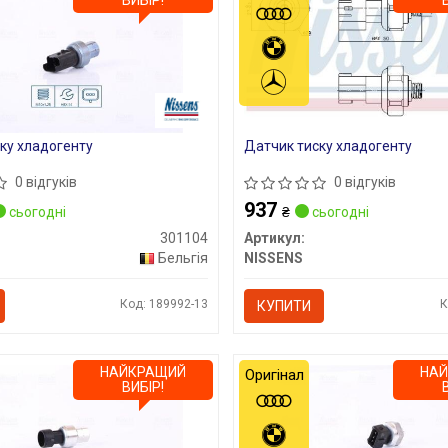
ВИБІР!
ку хладогенту
Датчик тиску хладогенту
0 відгуків
0 відгуків
937
сьогодні
₴
сьогодні
301104
Артикул:
Бельгія
NISSENS
Код: 189992-13
К
КУПИТИ
НАЙКРАЩИЙ
НА
Оригінал
ВИБІР!