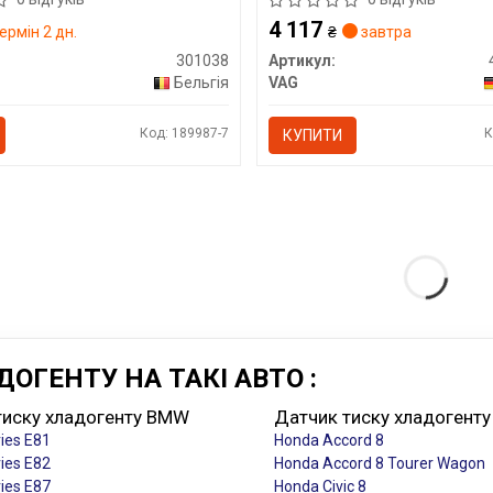
4 117
ермін 2 дн.
₴
завтра
301038
Артикул:
Бельгія
VAG
Код: 189987-7
К
КУПИТИ
ОГЕНТУ НА ТАКІ АВТО :
тиску хладогенту BMW
Датчик тиску хладогенту
ies E81
Honda Accord 8
ies E82
Honda Accord 8 Tourer Wagon
ies E87
Honda Civic 8