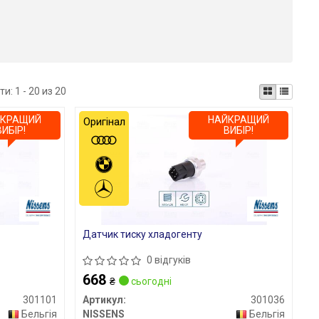
ти:
1 - 20 из 20
ЙКРАЩИЙ
НАЙКРАЩИЙ
Оригінал
ВИБІР!
ВИБІР!
Датчик тиску хладогенту
0 відгуків
668
₴
сьогодні
301101
Артикул:
301036
Бельгія
NISSENS
Бельгія