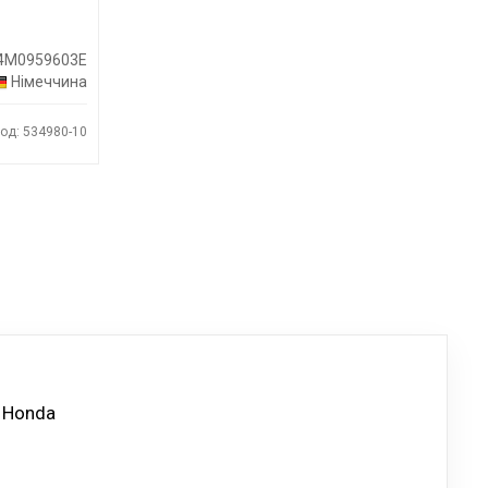
4M0959603E
Німеччина
од: 534980-10
 Honda