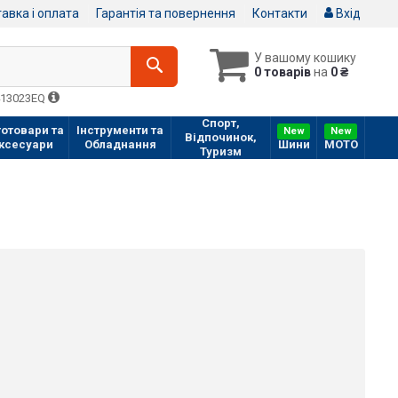
авка і оплата
Гарантія та повернення
Контакти
Вхід
У вашому кошику
0 товарів
на
0 ₴
413023EQ
Спорт,
отовари та
Інструменти та
New
New
Відпочинок,
ксесуари
Обладнання
Шини
МOTO
Туризм