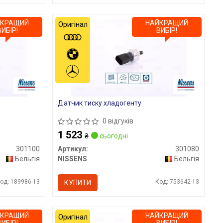
ЙКРАЩИЙ
НАЙКРАЩИЙ
Оригінал
ВИБІР!
ВИБІР!
Датчик тиску хладогенту
0 відгуків
1 523
₴
сьогодні
301100
Артикул:
301080
Бельгія
NISSENS
Бельгія
од: 189986-13
Код: 753642-13
КУПИТИ
ЙКРАЩИЙ
НАЙКРАЩИЙ
Оригінал