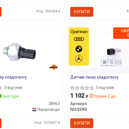
Код: 265084-4
К
КУПИТИ
НА
Оригінал
ку хладогенту
Датчик тиску хладогенту
0 відгуків
0 відгуків
1 102
сьогодні
₴
термін 2 дн.
38963
Артикул:
Нідерланди
NISSENS
Код: 1023651-4
КУПИТИ