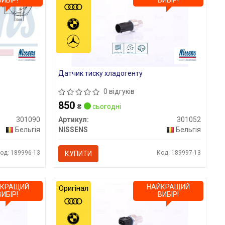
ВИБІР!
ВИБІР!
Датчик тиску хладогенту
0 відгуків
850
₴
сьогодні
301090
Артикул:
301052
Бельгія
NISSENS
Бельгія
од: 189996-13
Код: 189997-13
КУПИТИ
ЙКРАЩИЙ
НАЙКРАЩИЙ
Оригінал
ВИБІР!
ВИБІР!