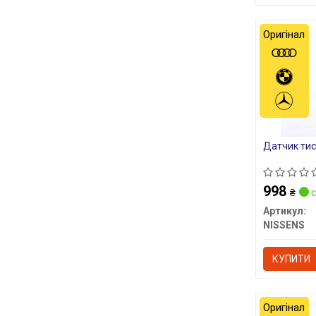
Оригінал
Датчик тис
998
₴
с
Артикул:
NISSENS
КУПИТИ
Оригінал