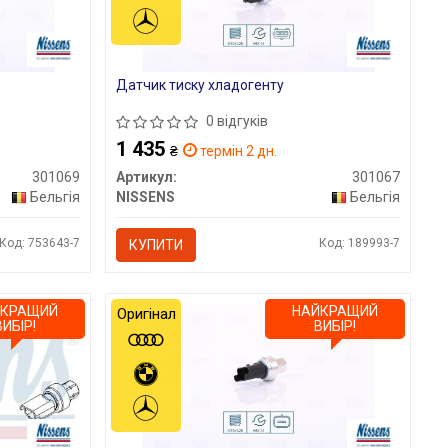
Датчик тиску хладогенту
0 відгуків
1 435
₴
термін 2 дн.
301069
Артикул:
301067
Бельгія
NISSENS
Бельгія
Код: 753643-7
Код: 189993-7
КУПИТИ
ЙКРАЩИЙ
НАЙКРАЩИЙ
Оригінал
ВИБІР!
ВИБІР!