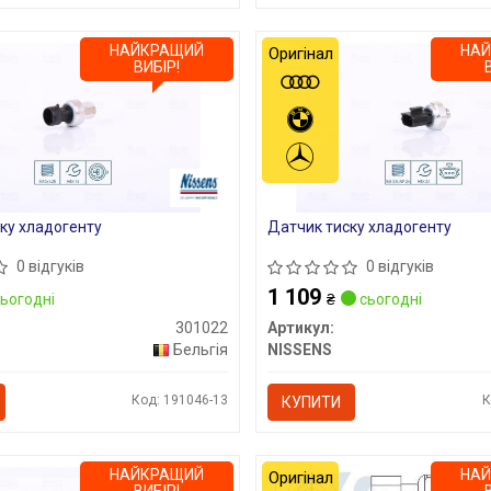
НАЙКРАЩИЙ
НА
Оригінал
ВИБІР!
ку хладогенту
Датчик тиску хладогенту
0 відгуків
0 відгуків
1 109
ьогодні
₴
сьогодні
301022
Артикул:
Бельгія
NISSENS
Код: 191046-13
К
КУПИТИ
НАЙКРАЩИЙ
НА
Оригінал