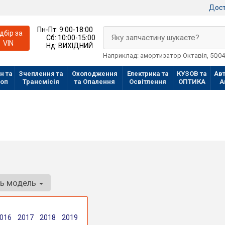
Дост
Пн-Пт:
9:00-18:00
ідбір за
Яку запчастину шукаєте?
Сб:
10:00-15:00
VIN
Нд:
ВИХІДНИЙ
Наприклад: амортизатор Октавія, 5Q0
н та
Зчеплення та
Охолодження
Електрика та
КУЗОВ та
Авт
лоп
Трансмісія
та Опалення
Освітлення
ОПТИКА
А
ть модель
016
2017
2018
2019