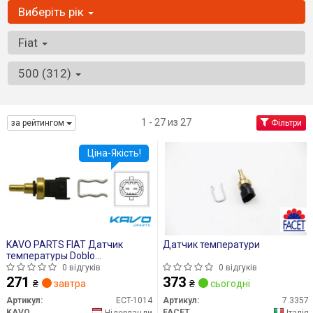
Виберіть рік
Fiat
500 (312)
1 - 27 из 27
за рейтингом
Фільтри
Ціна-Якість!
KAVO PARTS FIAT Датчик
Датчик температури
температуры Doblo
1.6d,Chevrolet Aveo
0 відгуків
0 відгуків
271
373
₴
завтра
₴
сьогодні
Артикул:
ECT-1014
Артикул:
7.3357
KAVO
FACET
Нідерланди
Італія