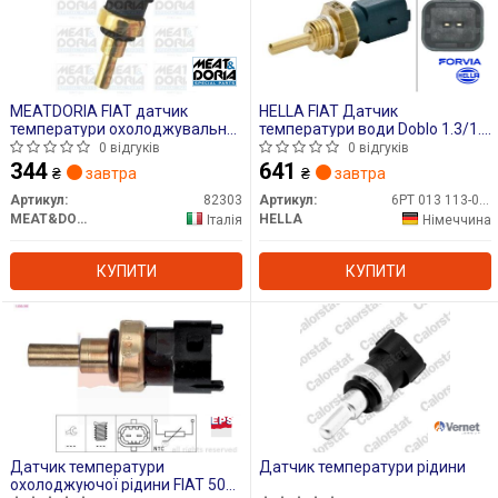
MEATDORIA FIAT датчик
HELLA FIAT Датчик
температури охолоджувальної
температури води Doblo 1.3/1.9
рідини Doblo 1.6d,Chevrolet
01-,Opel Astra H 1.3/1.9CDTI,
0 відгуків
0 відгуків
Aveo
Corsa, Meriva.
344
641
₴
завтра
₴
завтра
Артикул:
82303
Артикул:
6PT 013 113-091
MEAT&DORIA
HELLA
Італія
Німеччина
КУПИТИ
КУПИТИ
Датчик температури
Датчик температури рідини
охолоджуючої рідини FIAT 500