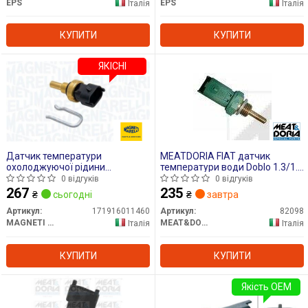
EPS
EPS
Італія
Італія
КУПИТИ
КУПИТИ
ЯКІСНІ
Датчик температури
MEATDORIA FIAT датчик
охолоджуючої рідини
температури води Doblo 1.3/1.9
(кількість контактів: 2, чорн)
01-,Opel Astra H 1.3/1.9CDTI,
0 відгуків
0 відгуків
ALFA ROMEO GIULIETTA, MITO
Corsa, Meriva.
267
235
₴
сьогодні
₴
завтра
CHEVROLET AVEO CITROEN
NEMO FIAT 500, 500 C, 500L,
Артикул:
171916011460
Артикул:
82098
500X, DOBLO, DOBLO CARGO
MAGNETI MARELLI
MEAT&DORIA
Італія
Італія
0.9-2.2D 10.04-
КУПИТИ
КУПИТИ
Якість OEM