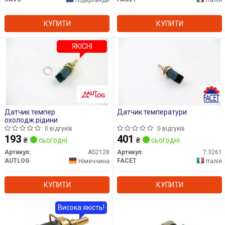
КУПИТИ
КУПИТИ
ЯКІСНІ
Датчик темпер.
Датчик температури
охолодж.рідини
0 відгуків
0 відгуків
193
401
₴
сьогодні
₴
сьогодні
Артикул:
AS2128
Артикул:
7.3261
AUTLOG
FACET
Німеччина
Італія
КУПИТИ
КУПИТИ
Висока якість!