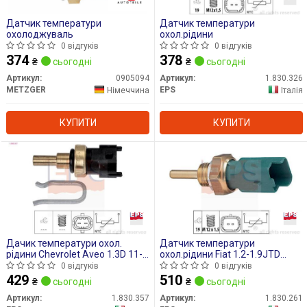
Датчик температури
Датчик температури
охолоджуваль
охол.рідини
0 відгуків
0 відгуків
374
378
₴
сьогодні
₴
сьогодні
Артикул:
0905094
Артикул:
1.830.326
METZGER
EPS
Німеччина
Італія
КУПИТИ
КУПИТИ
Дачик температури охол.
Датчик температури
рідини Chevrolet Aveo 1.3D 11-/
охол.рідини Fiat 1.2-1.9JTD
Fiat Doblo/Panda 1.3D Multijet
99-,Opel 1.3-1.9 CDTI 03-
0 відгуків
0 відгуків
10-
429
510
₴
сьогодні
₴
сьогодні
Артикул:
1.830.357
Артикул:
1.830.261