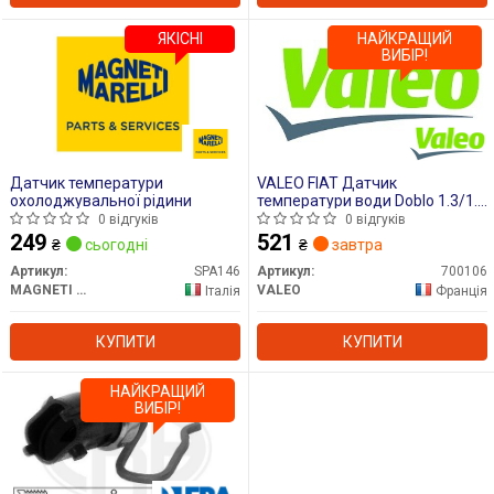
ЯКІСНІ
НАЙКРАЩИЙ
ВИБІР!
Датчик температури
VALEO FIAT Датчик
охолоджувальної рідини
температури води Doblo 1.3/1.9
01-,Opel Astra H 1.3/1.9CDTI,
0 відгуків
0 відгуків
Corsa, Meriva.
249
521
₴
сьогодні
₴
завтра
Артикул:
SPA146
Артикул:
700106
MAGNETI MARELLI
VALEO
Італія
Франція
КУПИТИ
КУПИТИ
НАЙКРАЩИЙ
ВИБІР!