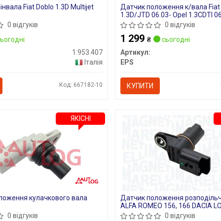
нвала Fiat Doblo 1.3D Multijet
Датчик положення к/вала Fiat
1.3D/JTD 06.03- Opel 1.3CDTI 0
0 відгуків
0 відгуків
1 299
ьогодні
₴
сьогодні
1.953.407
Артикул:
Італія
EPS
Код: 667182-10
КУПИТИ
ЯКІСНІ
ложення кулачкового вала
Датчик положення розподільч
ALFA ROMEO 156, 166 DACIA L
LOGAN EXPRESS, LOGAN MCV,
0 відгуків
0 відгуків