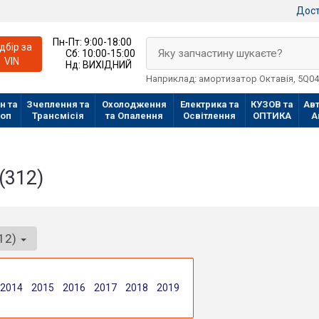
Дост
Пн-Пт:
9:00-18:00
ідбір за
Яку запчастину шукаєте?
Сб:
10:00-15:00
VIN
Нд:
ВИХІДНИЙ
Наприклад: амортизатор Октавія, 5Q0
н та
Зчеплення та
Охолодження
Електрика та
КУЗОВ та
Авт
лоп
Трансмісія
та Опалення
Освітлення
ОПТИКА
А
(312)
312)
2014
2015
2016
2017
2018
2019