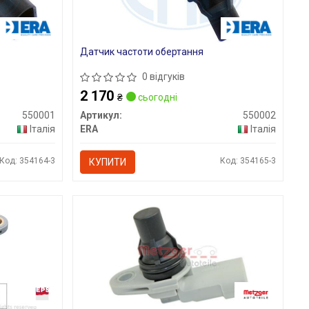
Датчик частоти обертання
0 відгуків
2 170
₴
сьогодні
550001
Артикул:
550002
Італія
ERA
Італія
Код: 354164-3
Код: 354165-3
КУПИТИ