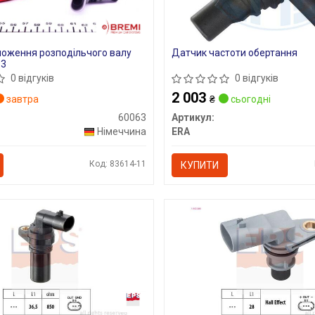
оження розподільчого валу
Датчик частоти обертання
63
0 відгуків
0 відгуків
2 003
завтра
₴
сьогодні
60063
Артикул:
Німеччина
ERA
Код: 83614-11
КУПИТИ