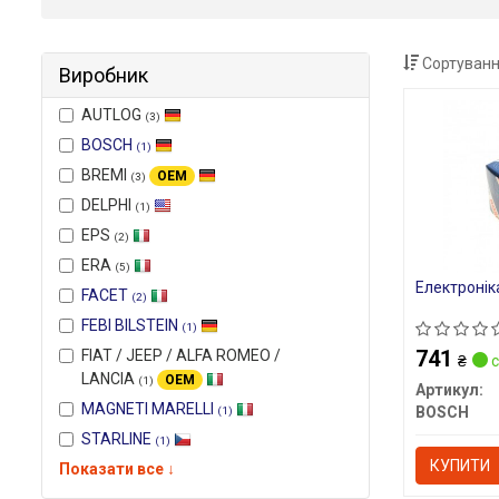
Сортуванн
Виробник
AUTLOG
(3)
BOSCH
(1)
BREMI
OEM
(3)
DELPHI
(1)
EPS
(2)
ERA
(5)
Електронік
FACET
(2)
FEBI BILSTEIN
(1)
741
FIAT / JEEP / ALFA ROMEO /
₴
с
LANCIA
OEM
(1)
Артикул:
MAGNETI MARELLI
BOSCH
(1)
STARLINE
(1)
КУПИТИ
Показати все ↓