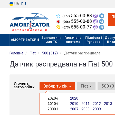
UA
RU
555-00-88
(077)
П
555-00-88
(066)
555-00-77
(073)
Запчастини
Гальмівна
Підвіска і
Двигу
АМОРТИЗАТОРИ
для ТО
система
Рульове
Вих
Головна
Fiat
500 (312)
Датчик распредвала
Датчик распредвала на Fiat 500 
Уточніть
Виберіть рік
Fiat
500 (
автомобіль:
2020-і
2020
2010-і
2010
2011
2012
2013
2000-і
2007
2008
2009