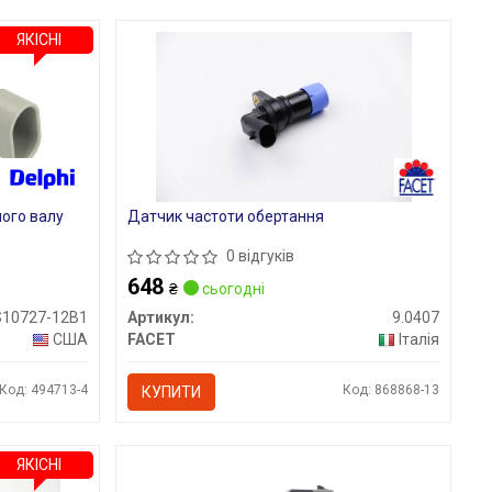
ЯКІСНІ
ого валу
Датчик частоти обертання
0 відгуків
648
₴
сьогодні
S10727-12B1
Артикул:
9.0407
США
FACET
Італія
Код: 494713-4
Код: 868868-13
КУПИТИ
ЯКІСНІ