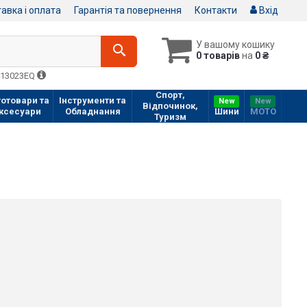
авка і оплата
Гарантія та повернення
Контакти
Вхід
У вашому кошику
0 товарів
на
0 ₴
413023EQ
Спорт,
отовари та
Інструменти та
New
New
Відпочинок,
ксесуари
Обладнання
Шини
МOTO
Туризм