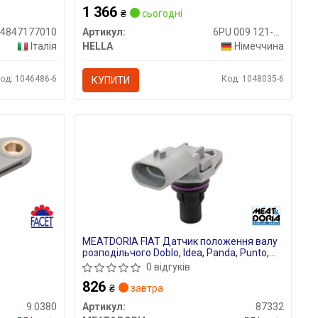
O, MULTIPLA,
1 366
O 1.2-3.0D
₴
сьогодні
64847177010
Артикул:
6PU 009 121-321
Італія
HELLA
Німеччина
од: 1046486-6
Код: 1048035-6
КУПИТИ
MEATDORIA FIAT Датчик положення валу
розподільчого Doblo, Idea, Panda, Punto,
Opel Astra H, Combo Tour, Corsa C 1.3D
0 відгуків
Multijet 03-
826
₴
завтра
9.0380
Артикул:
87332