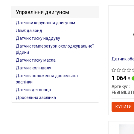
Управління двигуном
Датчики керування двигуном
Лямбда зонд
Датчик тиску наддуву
Датчик температури охолоджувальної
рідини
Датчик обе
Датчик тиску масла
Датчик колінвалу
Датчик положення дросельної
1 064
₴
заслінки
Артикул:
Датчик детонації
FEBI BILST
Дросельна заслінка
КУПИТИ