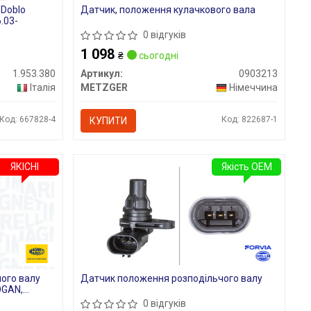
 Doblo
Датчик, положення кулачкового вала
6.03-
0 відгуків
1 098
₴
сьогодні
1.953.380
Артикул:
0903213
Італія
METZGER
Німеччина
Код: 667828-4
Код: 822687-1
КУПИТИ
ЯКІСНІ
Якість OEM
ого валу
Датчик положення розподільчого валу
OGAN,
 SANDERO
0 відгуків