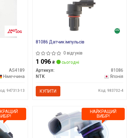
81086 Датчик імпульсів
0 відгуків
1 096
₴
сьогодні
AS4189
Артикул:
81086
Німеччина
NTK
Японія
од: 947313-13
Код: 983702-4
КУПИТИ
ЙКРАЩИЙ
НАЙКРАЩИЙ
ВИБІР!
ВИБІР!