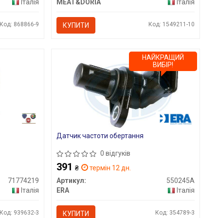
Італія
MEAT&DORIA
Італія
Код: 868866-9
Код: 1549211-10
КУПИТИ
НАЙКРАЩИЙ
ВИБІР!
Датчик частоти обертання
0 відгуків
391
₴
термін 12 дн.
71774219
Артикул:
550245A
Італія
ERA
Італія
Код: 939632-3
Код: 354789-3
КУПИТИ