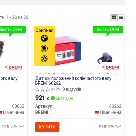
ти:
1 - 26 из 26
Якість OEM
Якість OEM
Оригінал
ого валу
Датчик положення колінчастого валу
BREMI 60262
0 відгуків
921
₴
сьогодні
60062
Артикул:
60262
Німеччина
BREMI
Німеччина
Код: 83613-4
Код: 83678-4
КУПИТИ