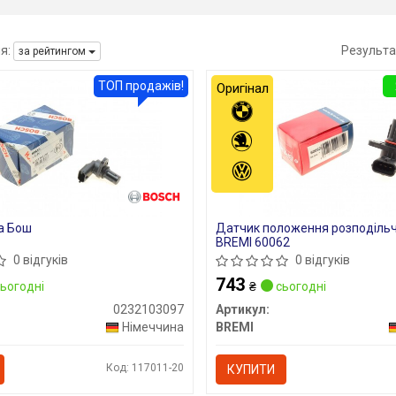
я:
Результа
за рейтингом
ТОП продажів!
Оригінал
а Бош
Датчик положення розподільч
BREMI 60062
0 відгуків
0 відгуків
743
ьогодні
₴
сьогодні
0232103097
Артикул:
Німеччина
BREMI
Код: 117011-20
КУПИТИ