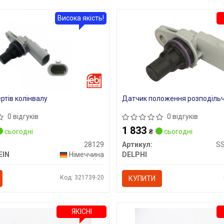
Висока якість!
ртів колінвалу
Датчик положення розподільч
0 відгуків
0 відгуків
1 833
сьогодні
₴
сьогодні
28129
Артикул:
S
EIN
Німеччина
DELPHI
Код: 321739-20
КУПИТИ
ЯКІСНІ