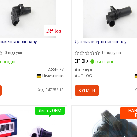
оження колінвалу
Датчик обертів колінвалу
0 відгуків
0 відгуків
313
ьогодні
₴
сьогодні
AS4677
Артикул:
Німеччина
AUTLOG
Код: 947252-13
К
КУПИТИ
Якість OEM
НА