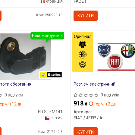
Франція
FACET
Код: 250920-10
КУПИТИ
Рекомендуємо!
Оригінал
тоти обертання
Роз\'єм електричний
0 відгуків
0 відгуків
918
ермін 12 дн.
₴
термін 2 дн.
ED STEM141
Артикул:
Чехия
FIAT / JEEP / ALFA ROMEO / LANCIA
Код: 217640-3
КУПИТИ