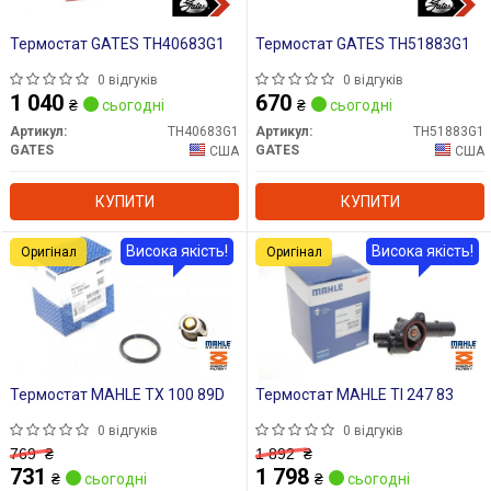
Термостат GATES TH40683G1
Термостат GATES TH51883G1
0 відгуків
0 відгуків
1 040
670
₴
сьогодні
₴
сьогодні
Артикул:
TH40683G1
Артикул:
TH51883G1
GATES
GATES
США
США
КУПИТИ
КУПИТИ
Висока якість!
Висока якість!
Оригінал
Оригінал
Термостат MAHLE TX 100 89D
Термостат MAHLE TI 247 83
0 відгуків
0 відгуків
769
₴
1 892
₴
731
1 798
₴
сьогодні
₴
сьогодні