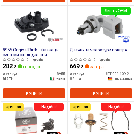
Якість OEM
8955 Original Birth - Фланець
Датчик температури повітря
системи охолодження
0 відгуків
0 відгуків
282
669
₴
сьогодні
₴
завтра
Артикул:
8955
Артикул:
6PT 009 109-221
BIRTH
HELLA
Італія
Німеччина
КУПИТИ
КУПИТИ
Надійні!
Надійні!
Оригінал
Оригінал