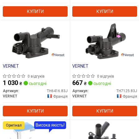
КУПИТИ
КУПИТИ
VERNET
VERNET
0 відгуків
0 відгуків
1 030
667
₴
сьогодні
₴
сьогодні
Артикул:
TH6416.83J
Артикул:
TH7125.83J
VERNET
VERNET
Франція
Франція
КУПИТИ
КУПИТИ
Висока якість!
Оригінал