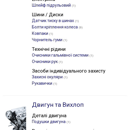
Шлейф підрульовий
(1)
Шини / Диски
Датчик тиску в шинах
(1)
Болти кріплення колеса
(9)
Ковпаки
(1)
Чорнитель гуми
(1)
Технічні рідини
Очисники гальмівної системи
(1)
Очисники рук
(1)
Засоби індивідуального захисту
Захисні окуляри
(1)
Рукавички
(1)
Двигун та Вихлоп
Деталі двигуна
Подушки двигуна
(1)