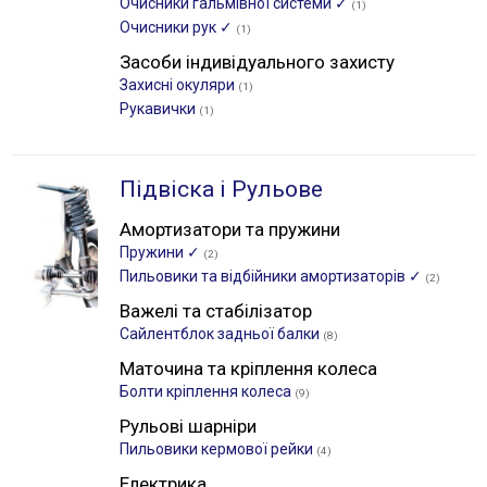
Очисники гальмівної системи ✓
(1)
Очисники рук ✓
(1)
Засоби індивідуального захисту
Захисні окуляри
(1)
Рукавички
(1)
Підвіска і Рульове
Амортизатори та пружини
Пружини ✓
(2)
Пильовики та відбійники амортизаторів ✓
(2)
Важелі та стабілізатор
Сайлентблок задньої балки
(8)
Маточина та кріплення колеса
Болти кріплення колеса
(9)
Рульові шарніри
Пильовики кермової рейки
(4)
Електрика