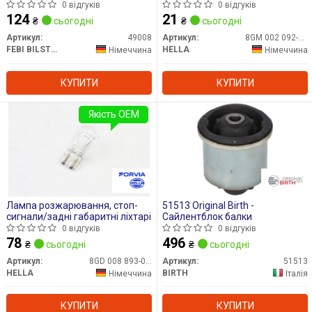
0 відгуків
0 відгуків
124
21
₴
сьогодні
₴
сьогодні
Артикул:
49008
Артикул:
8GM 002 092-121
FEBI BILSTEIN
HELLA
Німеччина
Німеччина
КУПИТИ
КУПИТИ
Якість OEM
Лампа розжарювання, стоп-
51513 Original Birth -
сигнали/задні габаритні ліхтарі
Сайлентблок балки
0 відгуків
0 відгуків
78
496
₴
сьогодні
₴
сьогодні
Артикул:
8GD 008 893-002
Артикул:
51513
HELLA
BIRTH
Німеччина
Італія
КУПИТИ
КУПИТИ