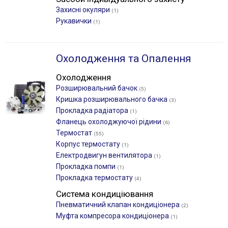
Захисні окуляри
(1)
Рукавички
(1)
Охолодження та Опалення
Охолодження
Розширювальний бачок
(5)
Кришка розширювального бачка
(3)
Прокладка радіатора
(1)
Фланець охолоджуючої рідини
(6)
Термостат
(55)
Корпус термостату
(1)
Електродвигун вентилятора
(1)
Прокладка помпи
(1)
Прокладка термостату
(4)
Система кондиціювання
Пневматичний клапан кондиціонера
(2)
Муфта компресора кондиціонера
(1)