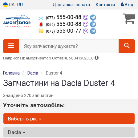
UA
RU
Доставка і оплата
Контакти
Вхід
555-00-88
(077)
555-00-88
(066)
555-00-77
(073)
Яку запчастину шукаєте?
Наприклад: амортизатор Октавія, 5Q0413023EQ
Головна
Dacia
Duster 4
Запчастини на Dacia Duster 4
Знайдено 270 запчастин
Уточніть автомобіль:
Виберіть рік
Dacia