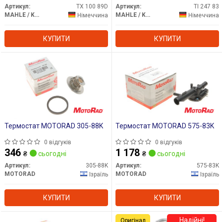
Артикул:
TX 100 89D
Артикул:
TI 247 83
MAHLE / KNECHT
MAHLE / KNECHT
Німеччина
Німеччина
КУПИТИ
КУПИТИ
Термостат MOTORAD 305-88K
Термостат MOTORAD 575-83K
0 відгуків
0 відгуків
346
1 178
₴
сьогодні
₴
сьогодні
Артикул:
305-88K
Артикул:
575-83K
MOTORAD
MOTORAD
Ізраїль
Ізраїль
КУПИТИ
КУПИТИ
Надійні!
Оригінал