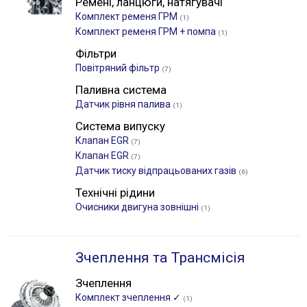
Ремені, ланцюги, натягувачі
Комплект ременя ГРМ
(1)
Комплект ременя ГРМ + помпа
(1)
Фільтри
Повітряний фільтр
(7)
Паливна система
Датчик рівня палива
(1)
Система випуску
Клапан EGR
(7)
Клапан EGR
(7)
Датчик тиску відпрацьованих газів
(6)
Технічні рідини
Очисники двигуна зовнішні
(1)
Зчеплення та Трансмісія
Зчеплення
Комплект зчеплення ✓
(1)