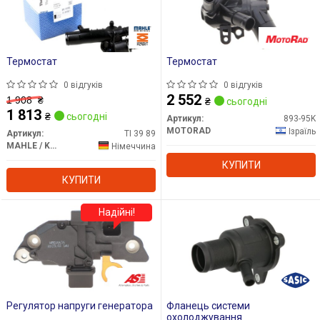
Термостат
Термостат
0 відгуків
0 відгуків
2 552
1 908
₴
₴
сьогодні
1 813
₴
сьогодні
Артикул:
893-95K
MOTORAD
Ізраїль
Артикул:
TI 39 89
MAHLE / KNECHT
Німеччина
КУПИТИ
КУПИТИ
Надійні!
Регулятор напруги генератора
Фланець системи
охолоджування