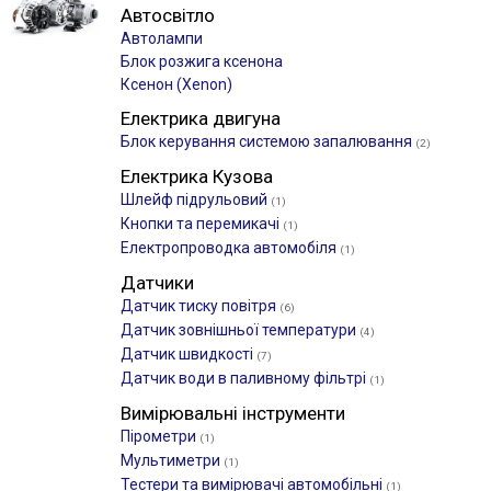
Автосвітло
Автолампи
Блок розжига ксенона
Ксенон (Xenon)
Електрика двигуна
Блок керування системою запалювання
(2)
Електрика Кузова
Шлейф підрульовий
(1)
Кнопки та перемикачі
(1)
Електропроводка автомобіля
(1)
Датчики
Датчик тиску повітря
(6)
Датчик зовнішньої температури
(4)
Датчик швидкості
(7)
Датчик води в паливному фільтрі
(1)
Вимірювальні інструменти
Пірометри
(1)
Мультиметри
(1)
Тестери та вимірювачі автомобільні
(1)