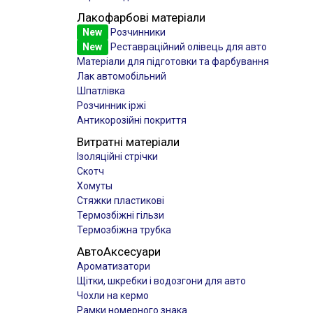
Лакофарбові матеріали
New
Розчинники
New
Реставраційний олівець для авто
Матеріали для підготовки та фарбування
Лак автомобільний
Шпатлівка
Розчинник іржі
Антикорозійні покриття
Витратні матеріали
Ізоляційні стрічки
Скотч
Хомуты
Стяжки пластикові
Термозбіжні гільзи
Термозбіжна трубка
АвтоАксесуари
Ароматизатори
Щітки, шкребки і водозгони для авто
Чохли на кермо
Рамки номерного знака