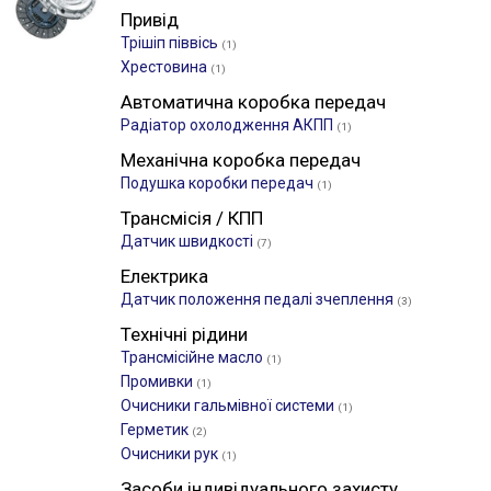
Привід
Трішіп піввісь
(1)
Хрестовина
(1)
Автоматична коробка передач
Радіатор охолодження АКПП
(1)
Механічна коробка передач
Подушка коробки передач
(1)
Трансмісія / КПП
Датчик швидкості
(7)
Електрика
Датчик положення педалі зчеплення
(3)
Технічні рідини
Трансмісійне масло
(1)
Промивки
(1)
Очисники гальмівної системи
(1)
Герметик
(2)
Очисники рук
(1)
Засоби індивідуального захисту