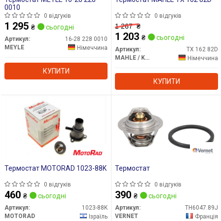
0010
0 відгуків
0 відгуків
1 295
1 267
₴
₴
сьогодні
1 203
₴
сьогодні
Артикул:
16-28 228 0010
MEYLE
Німеччина
Артикул:
TX 162 82D
MAHLE / KNECHT
Німеччина
КУПИТИ
КУПИТИ
Термостат MOTORAD 1023-88K
Термостат
0 відгуків
0 відгуків
460
390
₴
сьогодні
₴
сьогодні
Артикул:
1023-88K
Артикул:
TH6047.89J
MOTORAD
VERNET
Ізраїль
Франція