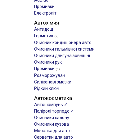
AdBlue
Промивки
Електроліт
Автохімия
Антидощ
Герметик
(2)
Очисник кондиціонера авто
Очисники гальмівної системи
Очисники двигуна зовнішні
Очисники рук
Промивки
(1)
Розморожувач
Силіконові змазки
Рідкий ключ
Автокосметика
Автошампунь ✓
Поліролі торпедо ✓
Очисники салону
Очисники кузова
Мочалка для авто
Серветки для авто