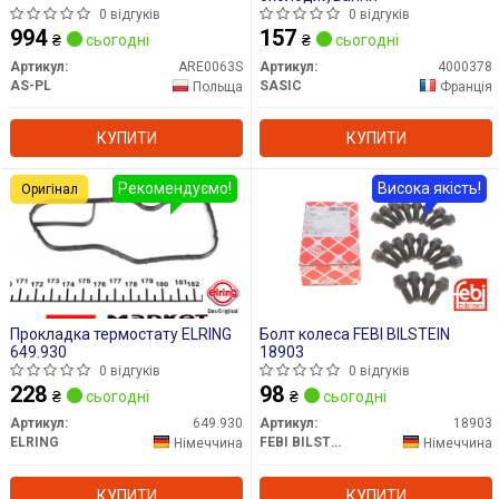
0 відгуків
0 відгуків
994
157
₴
сьогодні
₴
сьогодні
Артикул:
ARE0063S
Артикул:
4000378
AS-PL
SASIC
Польща
Франція
КУПИТИ
КУПИТИ
Рекомендуємо!
Висока якість!
Оригінал
Прокладка термостату ELRING
Болт колеса FEBI BILSTEIN
649.930
18903
0 відгуків
0 відгуків
228
98
₴
сьогодні
₴
сьогодні
Артикул:
649.930
Артикул:
18903
ELRING
FEBI BILSTEIN
Німеччина
Німеччина
КУПИТИ
КУПИТИ