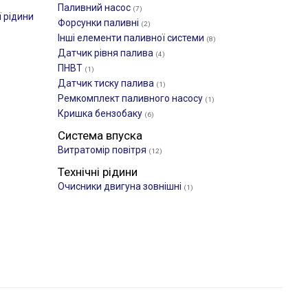
Паливний насос
(7)
 рідини
Форсунки паливні
(2)
Інші елементи паливної системи
(8)
Датчик рівня палива
(4)
ПНВТ
(1)
Датчик тиску палива
(1)
Ремкомплект паливного насосу
(1)
Кришка бензобаку
(6)
Система впуска
Витратомір повітря
(12)
Технічні рідини
Очисники двигуна зовнішні
(1)