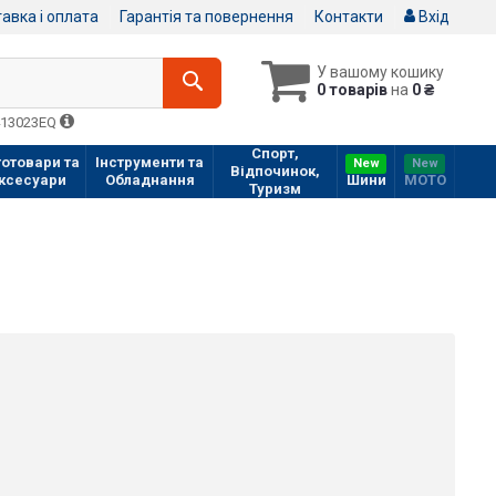
авка і оплата
Гарантія та повернення
Контакти
Вхід
У вашому кошику
0 товарів
на
0 ₴
413023EQ
Спорт,
отовари та
Інструменти та
New
New
Відпочинок,
ксесуари
Обладнання
Шини
МOTO
Туризм