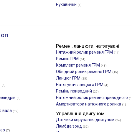
Рукавички
(1)
лоп
Ремені, ланцюги, натягувачі
Нятяжний ролик ременя ГРМ
(11)
Ремінь ГРМ
(14)
Комплект ременя ГРМ
(48)
Обвідний ролик ременя ГРМ
(15)
Ланцюг ГРМ
(25)
в
Натягувач ланцюга ГРМ
(5)
(4)
Ремінь приводний
)
(29)
иліндрів
Натяжний ролик ременя приводного
(8)
(1
Амортизатори натяжного ролика
(1)
о вала
(19)
Управління двигуном
Датчики керування двигуном
(24)
)
Лямбда зонд
(32)
фер
(7)