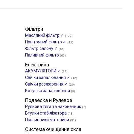
Фільтри
Масляний фільтр ✓
(102)
Повітряний фільтр ✓
(41)
Фільтр салону ✓
(66)
Паливний фільтр
(65)
Електрика
АКУМУЛЯТОРИ ✓
(34)
Свічки запалювання ✓
(12)
Свічки розжарення ✓
(26)
Котушка запалювання
(9)
Подвеска и Рулевое
Рульова тяга та наконечник
(7)
Втулки стабілізатора
(13)
Підшипники маточини
(31)
Система очищення скла