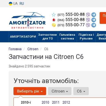
UA
RU
555-00-88
(077)
П
555-00-88
(066)
555-00-77
(073)
Запчастини
Гальмівна
Підвіска і
Двигу
АМОРТИЗАТОРИ
для ТО
система
Рульове
Вих
Головна
Citroen
C6
Запчастини на Citroen C6
Знайдено 2 595 запчастин
Уточніть автомобіль:
Виберіть рік
Citroen
C6
2010-і
2010
2011
2012