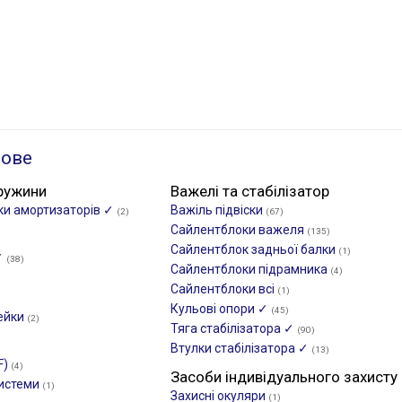
ьове
ружини
Важелі та стабілізатор
ики амортизаторів ✓
Важіль підвіски
(2)
(67)
Сайлентблоки важеля
(135)
Сайлентблок задньої балки
(1)
✓
(38)
Сайлентблоки підрамника
(4)
Сайлентблоки всі
(1)
Кульові опори ✓
(45)
ейки
(2)
Тяга стабілізатора ✓
(90)
Втулки стабілізатора ✓
(13)
F)
(4)
Засоби індивідуального захисту
системи
(1)
Захисні окуляри
(1)