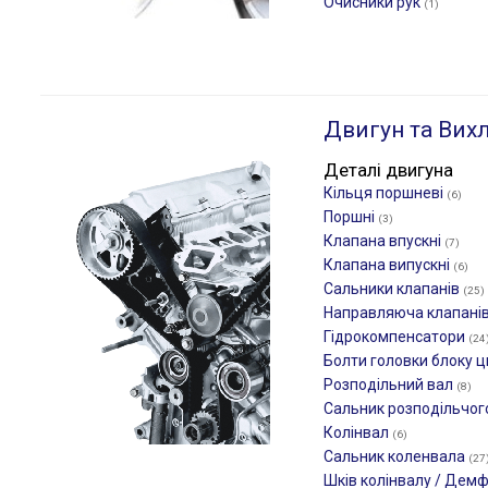
Очисники рук
(1)
Двигун та Вих
Деталі двигуна
Кільця поршневі
(6)
Поршні
(3)
Клапана впускні
(7)
Клапана випускні
(6)
Сальники клапанів
(25)
Направляюча клапані
Гідрокомпенсатори
(24
Болти головки блоку ц
Розподільний вал
(8)
Сальник розподільчог
Колінвал
(6)
Сальник коленвала
(27
Шків колінвалу / Дем