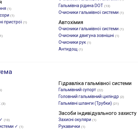
я
Гальмівна рідина DOT
(13)
ння
(1)
Очисники гальмівної системи
(1)
есори
(1)
Автохімия
ні пристрої
(1)
Очисники гальмівної системи
(1)
Очисники двигуна зовнішні
1)
(1)
Очисники рук
(1)
Антидощ
(1)
тема
Гідравліка гальмівної системи
Гальмівний супорт
4)
(22)
Головний гальмівний циліндр
(2)
к
Гальмівні шланги (Трубки)
(3)
(21)
Засоби індивідуального захисту
 ✓
Захисні окуляри
(13)
(1)
системи ✓
Рукавички
(1)
(1)