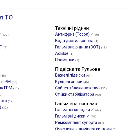
я ТО
Технічні рідини
 ✓
Антифриз (Тосол) ✓
(30)
(6)
Вода дистильована
)
(1)
F)
Гальмівна рідина (DOT)
(4)
(13)
AdBlue
(1)
Промивки
(1)
Підвіска та Рульове
М
Важелі підвіски
(48)
(67)
ня ГРМ
Кульові опори
(15)
(45)
ня ГРМ
Сайлентблоки важеля
(11)
(135)
Стійки стабілізатора
9)
(90)
ного
(17)
Гальмівна система
)
(32)
Гальмівні колодки ✓
(44)
Гальмівні диски ✓
(19)
Ремкомплект супорта
(89)
Очисники гальмівної системи
(1)