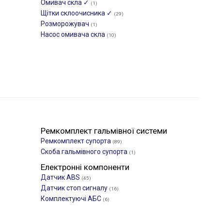
Омивач скла ✓
(1)
Щітки склоочиcника ✓
(29)
Розморожувач
(1)
Насос омивача скла
(10)
Ремкомплект гальмівної системи
Ремкомплект супорта
(89)
Скоба гальмівного супорта
(1)
Електронні компоненти
Датчик ABS
(45)
Датчик стоп сигналу
(16)
Комплектуючі АБС
(6)