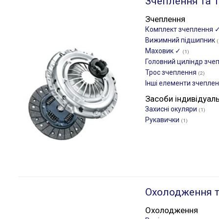
Зчеплення та Т
Зчеплення
Комплект зчеплення 
Вижимний підшипник
(
Маховик ✓
(1)
Головний циліндр зче
Трос зчеплення
(2)
Інші елементи зчепле
Засоби індивідуал
Захисні окуляри
(1)
Рукавички
(1)
Охолодження т
Охолодження