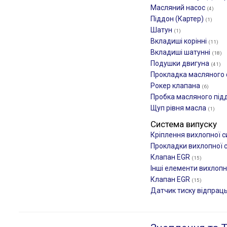
Масляний насос
(4)
Піддон (Картер)
(1)
Шатун
(1)
Вкладиші корінні
(11)
Вкладиші шатунні
(18)
Подушки двигуна
(41)
Прокладка масляного
Рокер клапана
(6)
Пробка масляного під
Щуп рівня масла
(1)
Система випуску
Кріплення вихлопної 
Прокладки вихлопної 
Клапан EGR
(15)
Інші елементи вихлоп
Клапан EGR
(15)
Датчик тиску відпрац