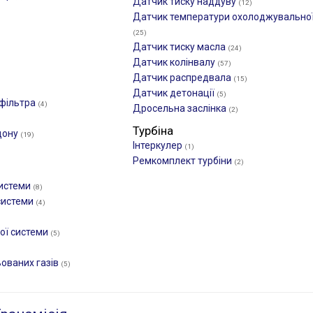
Датчик тиску наддуву
(12)
Датчик температури охолоджувальної
(25)
Датчик тиску масла
(24)
Датчик колінвалу
(57)
Датчик распредвала
(15)
Датчик детонації
(5)
 фільтра
(4)
Дросельна заслінка
(2)
Турбіна
дону
(19)
Інтеркулер
(1)
Ремкомплект турбіни
(2)
системи
(8)
системи
(4)
ної системи
(5)
ьованих газів
(5)