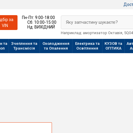
Дост
Пн-Пт:
9:00-18:00
ідбір за
Яку запчастину шукаєте?
Сб:
10:00-15:00
VIN
Нд:
ВИХІДНИЙ
Наприклад: амортизатор Октавія, 5Q0
н та
Зчеплення та
Охолодження
Електрика та
КУЗОВ та
Авт
лоп
Трансмісія
та Опалення
Освітлення
ОПТИКА
А