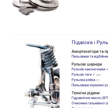
Підвіска і Рул
Амортизатори та п
Пильовики та відбійн
Рульові шарніри
Рульові наконечники 
Рульові тяги ✓
(24)
Рульова рейка
(7)
Пильовики кермової р
Технічні рідини
Гідравлічне масло (AT
Очисники гальмівної 