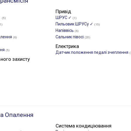
рансмісія
Привід
✓
ШРУС ✓
(5)
(1)
Пильовик ШРУСу ✓
1)
(15)
Напіввісь
(6)
плення
Сальник півосі
(6)
(20)
Електрика
ння
(5)
Датчик положення педалі зчеплення
(
ьного захисту
а Опалення
Система кондиціювання