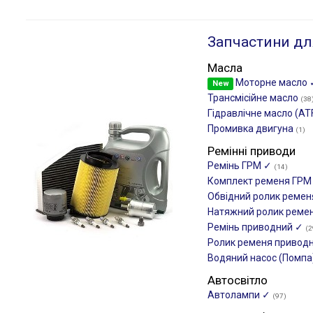
Запчастини дл
Масла
Моторне масло
New
Трансмісійне масло
(38
Гідравлічне масло (AT
Промивка двигуна
(1)
Ремінні приводи
Ремінь ГРМ ✓
(14)
Комплект ременя ГР
Обвідний ролик реме
Натяжний ролик реме
Ремінь приводний ✓
(2
Ролик ременя привод
Водяний насос (Помпа
Автосвітло
Автолампи ✓
(97)