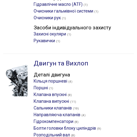
Гідравлічне масло (ATF)
(1)
Очисники гальмівної системи
(1)
Очисники рук
(1)
Засоби індивідуального захисту
Захисні окуляри
(1)
Рукавички
(1)
Двигун та Вихлоп
Деталі двигуна
Кільця поршневі
(4)
Поршні
(1)
Клапана впускні
(8)
Клапана випускні
(11)
Сальники клапанів
(19)
Направляюча клапанів
(4)
Гідрокомпенсатори
(8)
Болти головки блоку циліндрів
(9)
Розподільний вал
(8)