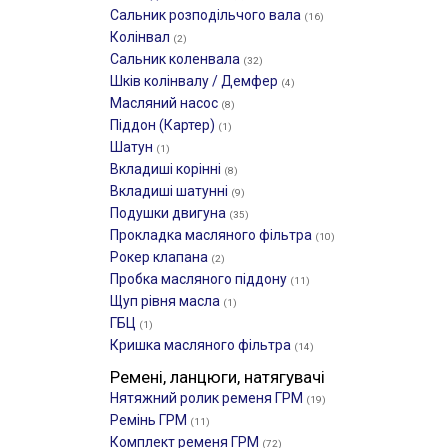
Сальник розподільчого вала
(16)
Колінвал
(2)
Сальник коленвала
(32)
Шків колінвалу / Демфер
(4)
Масляний насос
(8)
Піддон (Картер)
(1)
Шатун
(1)
Вкладиші корінні
(8)
Вкладиші шатунні
(9)
Подушки двигуна
(35)
Прокладка масляного фільтра
(10)
Рокер клапана
(2)
Пробка масляного піддону
(11)
Щуп рівня масла
(1)
ГБЦ
(1)
Кришка масляного фільтра
(14)
Ремені, ланцюги, натягувачі
Нятяжний ролик ременя ГРМ
(19)
Ремінь ГРМ
(11)
Комплект ременя ГРМ
(72)