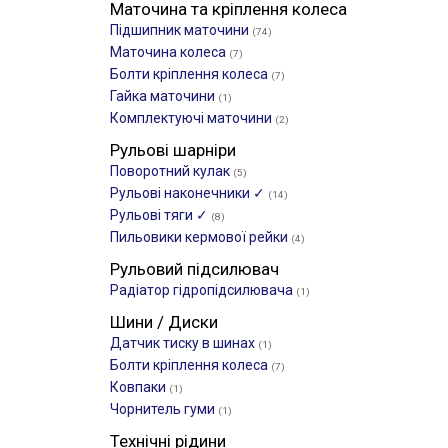
Маточина та кріплення колеса
Підшипник маточини
(74)
Маточина колеса
(7)
Болти кріплення колеса
(7)
Гайка маточини
(1)
Комплектуючі маточини
(2)
Рульові шарніри
Поворотний кулак
(5)
Рульові наконечники ✓
(14)
Рульові тяги ✓
(8)
Пильовики кермової рейки
(4)
Рульовий підсилювач
Радіатор гідропідсилювача
(1)
Шини / Диски
Датчик тиску в шинах
(1)
Болти кріплення колеса
(7)
Ковпаки
(1)
Чорнитель гуми
(1)
Технічні рідини