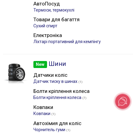
АвтоПосуд
Термоси, термокухлі
Товари для багаття
Сухий спирт
Електроніка
Лiхтарі портативний для кемпінгу
Шини
New
Датчики коліс
Датчик тиску в шинах
(1)
Болти кріплення колеса
Болти кріплення колеса
(7)
Ковпаки
Ковпаки
(1)
Автохімия для коліс
Чорнитель гуми
(1)