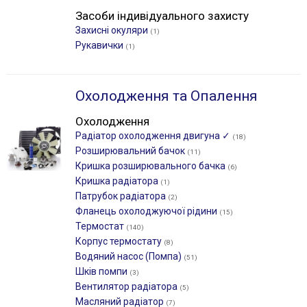
Засоби індивідуального захисту
Захисні окуляри
(1)
Рукавички
(1)
Охолодження та Опалення
Охолодження
Радіатор охолодження двигуна ✓
(18)
Розширювальний бачок
(11)
Кришка розширювального бачка
(6)
Кришка радіатора
(1)
Патрубок радіатора
(2)
Фланець охолоджуючої рідини
(15)
Термостат
(140)
Корпус термостату
(8)
Водяний насос (Помпа)
(51)
Шків помпи
(3)
Вентилятор радіатора
(5)
Масляний радіатор
(7)