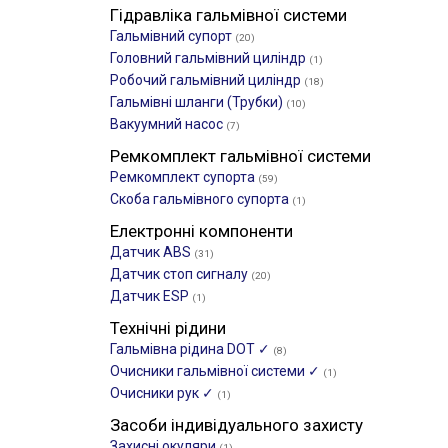
Гідравліка гальмівної системи
Гальмівний супорт
(20)
Головний гальмівний циліндр
(1)
Робочий гальмівний циліндр
(18)
Гальмівні шланги (Трубки)
(10)
Вакуумний насос
(7)
Ремкомплект гальмівної системи
Ремкомплект супорта
(59)
Скоба гальмівного супорта
(1)
Електронні компоненти
Датчик ABS
(31)
Датчик стоп сигналу
(20)
Датчик ESP
(1)
Технічні рідини
Гальмівна рідина DOT ✓
(8)
Очисники гальмівної системи ✓
(1)
Очисники рук ✓
(1)
Засоби індивідуального захисту
Захисні окуляри
(1)