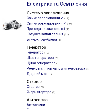
Електрика та Освітлення
Система запалювання
Свічки запалювання ✓
(18)
Свічки розжарювання ✓
(10)
Провода високовольтні
(1)
Котушка запалювання
(21)
Бігунок трамблера
(1)
Генератор
Генератор
(10)
Шків генератора
(23)
Щітка генератора
(1)
Реле регулятор напруги генератора
(1)
Діодний міст
(1)
Стартер
Стартер
(9)
Якорь стартера
(2)
Автосвітло
Автолампи