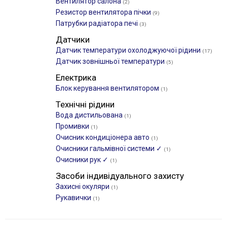
Вентилятор салона
(2)
Резистор вентилятора пічки
(9)
Патрубки радіатора печі
(3)
Датчики
Датчик температури охолоджуючої рідини
(17)
Датчик зовнішньої температури
(5)
Електрика
Блок керування вентилятором
(1)
Технічні рідини
Вода дистильована
(1)
Промивки
(1)
Очисник кондиціонера авто
(1)
Очисники гальмівної системи ✓
(1)
Очисники рук ✓
(1)
Засоби індивідуального захисту
Захисні окуляри
(1)
Рукавички
(1)