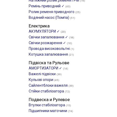
Натяжний ролик ременя ГРМ
(19)
Ремінь приводний ✓
(43)
Ролик ременя приводного
(25)
Водяний насос (Помпа)
(51)
Електрика
АКУМУЛЯТОРИ ✓
(20)
Свічки запалювання ✓
(18)
Свічки розжарення ✓
(10)
Провода високовольтні
(1)
Котушка запалювання
(21)
Підвіска та Рульове
АМОРТИЗАТОРИ ✓
(14)
Важелі підвіски
(39)
Кульові опори
(45)
Сайлентблоки важеля
(39)
Стійки стабілізатора
(72)
Подвеска и Рулевое
Втулки стабілізатора
(15)
Підшипники маточини
(74)