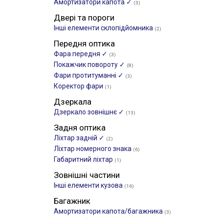
Амортизатори капота ✓
(3)
Двері та пороги
Інші елементи склопідйомника
(2)
Передня оптика
Фара передня ✓
(3)
Покажчик повороту ✓
(8)
Фари протитуманні ✓
(3)
Коректор фари
(1)
Дзеркала
Дзеркало зовнішнє ✓
(13)
Задня оптика
Ліхтар задній ✓
(2)
Ліхтар номерного знака
(6)
Габаритний ліхтар
(1)
Зовнішні частини
Інші елементи кузова
(16)
Багажник
Амортизатори капота/багажника
(3)