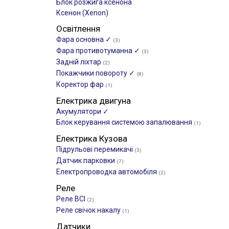
Блок розжига ксенона
Ксенон (Xenon)
Освітлення
Фара основна ✓
(3)
Фара противотуманна ✓
(3)
Задній ліхтар
(2)
Покажчики повороту ✓
(8)
Коректор фар
(1)
Електрика двигуна
Акумулятори ✓
Блок керування системою запалювання
(1)
Електрика Кузова
Підрульові перемикачі
(3)
Датчик парковки
(7)
Електропроводка автомобіля
(2)
Реле
Реле ВСІ
(2)
Реле свічок накалу
(1)
Датчики