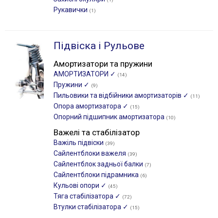
Рукавички
(1)
Підвіска і Рульове
Амортизатори та пружини
АМОРТИЗАТОРИ ✓
(14)
Пружини ✓
(9)
Пильовики та відбійники амортизаторів ✓
(11)
Опора амортизатора ✓
(15)
Опорний підшипник амортизатора
(10)
Важелі та стабілізатор
Важіль підвіски
(39)
Сайлентблоки важеля
(39)
Сайлентблок задньої балки
(7)
Сайлентблоки підрамника
(6)
Кульові опори ✓
(45)
Тяга стабілізатора ✓
(72)
Втулки стабілізатора ✓
(15)