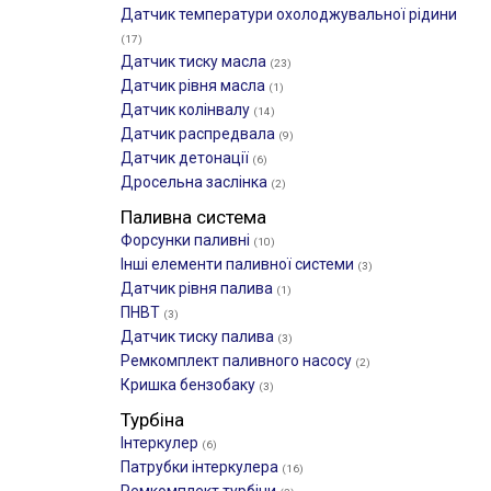
Датчик температури охолоджувальної рідини
(17)
Датчик тиску масла
(23)
Датчик рівня масла
(1)
Датчик колінвалу
(14)
Датчик распредвала
(9)
Датчик детонації
(6)
Дросельна заслінка
(2)
Паливна система
Форсунки паливні
(10)
Інші елементи паливної системи
(3)
Датчик рівня палива
(1)
ПНВТ
(3)
Датчик тиску палива
(3)
Ремкомплект паливного насосу
(2)
Кришка бензобаку
(3)
Турбіна
Інтеркулер
(6)
Патрубки інтеркулера
(16)