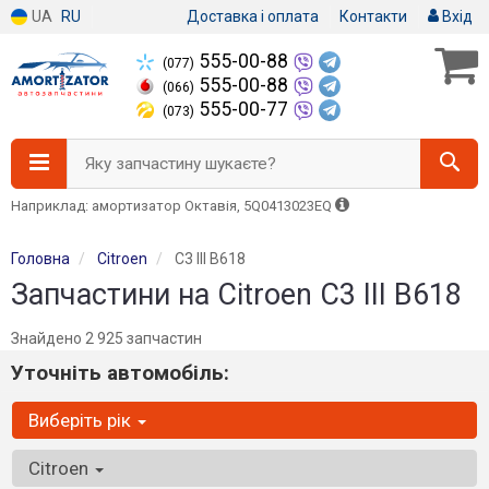
UA
RU
Доставка і оплата
Контакти
Вхід
555-00-88
(077)
555-00-88
(066)
555-00-77
(073)
Яку запчастину шукаєте?
Наприклад: амортизатор Октавія, 5Q0413023EQ
Головна
Citroen
C3 III B618
Запчастини на Citroen C3 III B618
Знайдено 2 925 запчастин
Уточніть автомобіль:
Виберіть рік
Citroen