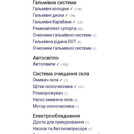
Гальмівна система
Гальмівні колодки ✓
(118)
Гальмівні диски ✓
(78)
Гальмівні барабани ✓
(12)
Ремкомплект супорта
(59)
Очисники гальмівної системи
(1)
Гальмівна рідина DOT
(8)
Очисники гальмівної системи
(1)
Автосвітло
Автолампи ✓
(104)
Система очищення скла
Омивач скла ✓
(1)
Щітки склоочиcника ✓
(51)
Розморожувач
(1)
Насос омивача скла
(3)
Мотор склоочисника
(1)
Електрообладнання
Дроти для прикурювання
(1)
Насоси та Автокомпресори
(1)