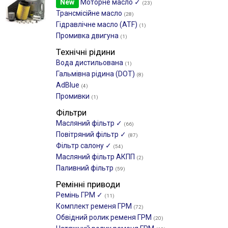
New
Моторне масло ✓
(23)
Трансмісійне масло
(28)
Гідравлічне масло (ATF)
(1)
Промивка двигуна
(1)
Технічні рідини
Вода дистильована
(1)
Гальмівна рідина (DOT)
(8)
AdBlue
(4)
Промивки
(1)
Фільтри
Масляний фільтр ✓
(66)
Повітряний фільтр ✓
(87)
Фільтр салону ✓
(54)
Масляний фільтр АКПП
(2)
Паливний фільтр
(59)
Ремінні приводи
Ремінь ГРМ ✓
(11)
Комплект ременя ГРМ
(72)
Обвідний ролик ременя ГРМ
(20)