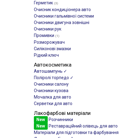
Герметик
(3)
Очисник кондиціонера авто
Очисники гальмівної системи
Очисники двигуна зовнішні
Очисники рук
Промивки
(1)
Розморожувач
Силіконові змазки
Рідкий ключ
Автокосметика
Автошампунь ✓
Поліролі торпедо ✓
Очисники салону
Очисники кузова
Мочалка для авто
Серветки для авто
Лакофарбові матеріали
New
Розчинники
New
Реставраційний олівець для авто
Матеріали для підготовки та фарбування