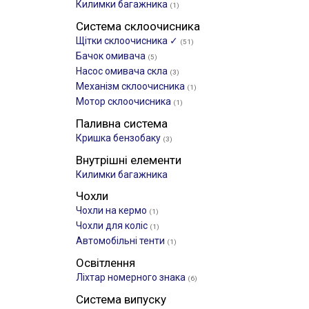
Килимки багажника
(1)
Система склоочисника
Щітки склоочиcника ✓
(51)
Бачок омивача
(5)
Насос омивача скла
(3)
Механізм склоочисника
(1)
Мотор склоочисника
(1)
Паливна система
Кришка бензобаку
(3)
Внутрішні елементи
Килимки багажника
Чохли
Чохли на кермо
(1)
Чохли для коліс
(1)
Автомобільні тенти
(1)
Освітлення
Ліхтар номерного знака
(6)
Система випуску