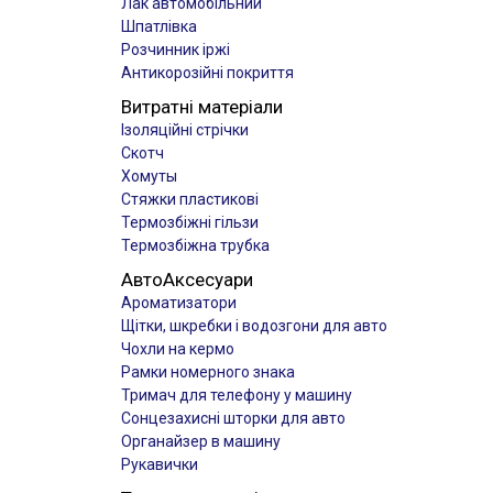
Лак автомобільний
Шпатлівка
Розчинник іржі
Антикорозійні покриття
Витратні матеріали
Ізоляційні стрічки
Скотч
Хомуты
Стяжки пластикові
Термозбіжні гільзи
Термозбіжна трубка
АвтоАксесуари
Ароматизатори
Щітки, шкребки і водозгони для авто
Чохли на кермо
Рамки номерного знака
Тримач для телефону у машину
Сонцезахисні шторки для авто
Органайзер в машину
Рукавички