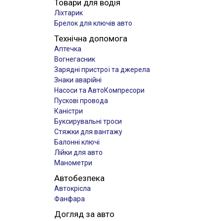
Товари для водія
Ліхтарик
Брелок для ключів авто
Технічна допомога
Аптечка
Вогнегасник
Зарядні пристрої та джерела
Знаки аварійні
Насоси та АвтоКомпресори
Пускові провода
Каністри
Буксирувальні троси
Стяжки для вантажу
Балонні ключі
Лійки для авто
Манометри
Автобезпека
Автокрісла
Фанфара
Догляд за авто