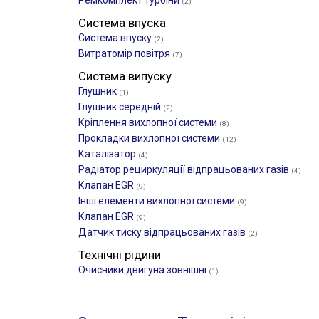
Ремкомплект турбіни
(2)
Система впуска
Система впуску
(2)
Витратомір повітря
(7)
Система випуску
Глушник
(1)
Глушник середній
(2)
Кріплення вихлопної системи
(8)
Прокладки вихлопної системи
(12)
Каталізатор
(4)
Радіатор рециркуляції відпрацьованих газів
(4)
Клапан EGR
(9)
Інші елементи вихлопної системи
(9)
Клапан EGR
(9)
Датчик тиску відпрацьованих газів
(2)
Технічні рідини
Очисники двигуна зовнішні
(1)