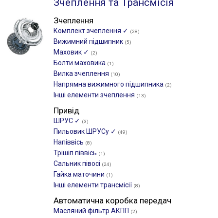
Зчеплення та Трансмісія
Зчеплення
Комплект зчеплення ✓
(28)
Вижимний підшипник
(5)
Маховик ✓
(2)
Болти маховика
(1)
Вилка зчеплення
(10)
Напрямна вижимного підшипника
(2)
Інші елементи зчеплення
(13)
Привід
ШРУС ✓
(3)
Пильовик ШРУСу ✓
(49)
Напіввісь
(8)
Трішіп піввісь
(1)
Сальник півосі
(24)
Гайка маточини
(1)
Інші елементи трансмісії
(8)
Автоматична коробка передач
Масляний фільтр АКПП
(2)