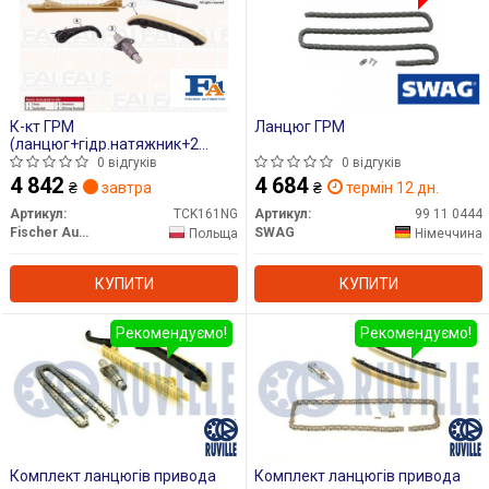
К-кт ГРМ
Ланцюг ГРМ
(ланцюг+гідр.натяжник+2
лижі) DB A-class (W169) - A 150
0 відгуків
0 відгуків
(169.031,169.331) 04-/B-class
4 842
4 684
₴
завтра
₴
термін 12 дн.
W245 05-11
Артикул:
TCK161NG
Артикул:
99 11 0444
Fischer Automotive One (FA1)
SWAG
Польща
Німеччина
КУПИТИ
КУПИТИ
Рекомендуємо!
Рекомендуємо!
Комплект ланцюгів привода
Комплект ланцюгів привода