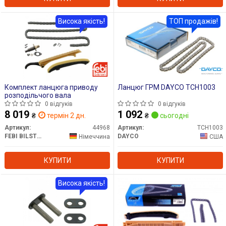
Висока якість!
ТОП продажів!
Комплект ланцюга приводу
Ланцюг ГРМ DAYCO TCH1003
розподільчого вала
0 відгуків
0 відгуків
8 019
1 092
₴
термін 2 дн.
₴
сьогодні
Артикул:
44968
Артикул:
TCH1003
FEBI BILSTEIN
DAYCO
Німеччина
США
КУПИТИ
КУПИТИ
Висока якість!