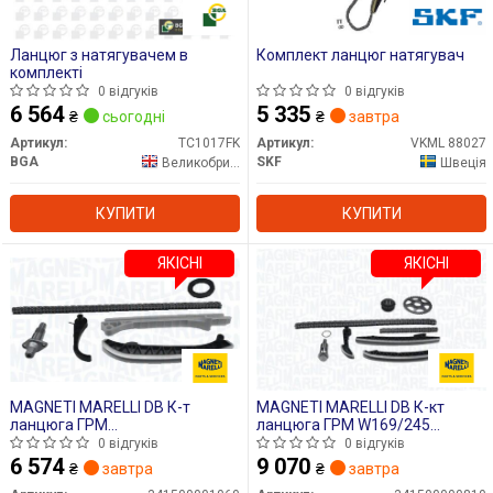
Ланцюг з натягувачем в
Комплект ланцюг натягувач
комплекті
0 відгуків
0 відгуків
6 564
5 335
₴
сьогодні
₴
завтра
Артикул:
TC1017FK
Артикул:
VKML 88027
BGA
SKF
Великобританія
Швеція
КУПИТИ
КУПИТИ
ЯКІСНІ
ЯКІСНІ
MAGNETI MARELLI DB К-т
MAGNETI MARELLI DB К-кт
ланцюга ГРМ
ланцюга ГРМ W169/245
(ланцюг+натягувач+3
A160/.B200 CDI 04-
0 відгуків
0 відгуків
заспокоювача+ сальник)
6 574
9 070
₴
завтра
₴
завтра
W169/W245 1.5/2.0