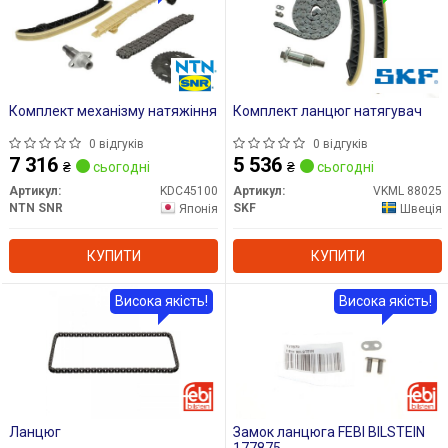
Комплект механізму натяжіння
Комплект ланцюг натягувач
0 відгуків
0 відгуків
7 316
5 536
₴
сьогодні
₴
сьогодні
Артикул:
KDC45100
Артикул:
VKML 88025
NTN SNR
SKF
Японія
Швеція
КУПИТИ
КУПИТИ
Висока якість!
Висока якість!
Ланцюг
Замок ланцюга FEBI BILSTEIN
177875