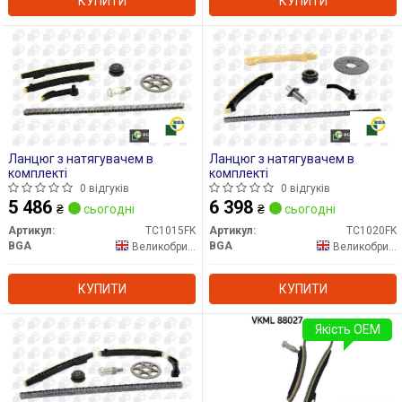
КУПИТИ
КУПИТИ
Ланцюг з натягувачем в
Ланцюг з натягувачем в
комплекті
комплекті
0 відгуків
0 відгуків
5 486
6 398
₴
сьогодні
₴
сьогодні
Артикул:
TC1015FK
Артикул:
TC1020FK
BGA
BGA
Великобританія
Великобританія
КУПИТИ
КУПИТИ
Якість OEM