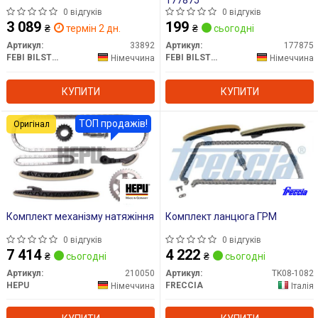
0 відгуків
0 відгуків
3 089
199
₴
термін 2 дн.
₴
сьогодні
Артикул:
33892
Артикул:
177875
FEBI BILSTEIN
FEBI BILSTEIN
Німеччина
Німеччина
КУПИТИ
КУПИТИ
ТОП продажів!
Оригінал
Комплект механізму натяжіння
Комплект ланцюга ГРМ
0 відгуків
0 відгуків
7 414
4 222
₴
сьогодні
₴
сьогодні
Артикул:
210050
Артикул:
TK08-1082
HEPU
FRECCIA
Німеччина
Італія