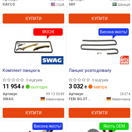
DAYCO
SKF
США
Швеція
КУПИТИ
КУПИТИ
ЯКІСНІ
Висока якість!
Комплект ланцюга
Ланцюг розподілвалу
0 відгуків
0 відгуків
11 954
3 032
₴
сьогодні
₴
завтра
Артикул:
99 13 0549
Артикул:
26374
SWAG
FEBI BILSTEIN
Німеччина
Німеччина
КУПИТИ
КУПИТИ
Висока якість!
Якість OEM