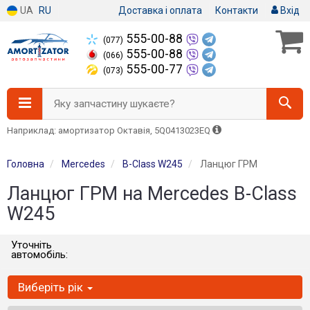
UA
RU
Доставка і оплата
Контакти
Вхід
555-00-88
(077)
555-00-88
(066)
555-00-77
(073)
Яку запчастину шукаєте?
Наприклад: амортизатор Октавія, 5Q0413023EQ
Головна
Mercedes
B-Class W245
Ланцюг ГРМ
Ланцюг ГРМ на Mercedes B-Class
W245
Уточніть
автомобіль:
Виберіть рік