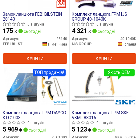
Замок ланцюга FEBI BILSTEIN
Комплект ланцюга ГРМ IJS
28140
GROUP 40-1040K
0 відгуків
0 відгуків
175
4 321
₴
сьогодні
₴
сьогодні
Артикул:
28140
Артикул:
40-1040K
FEBI BILSTEIN
IJS GROUP
Німеччина
Іспанія
КУПИТИ
КУПИТИ
ТОП продажів!
Якість OEM
Комплект ланцюга ГРМ DAYCO
Комплект ланцюга ГРМ SKF
KTC1003
VKML 88016
0 відгуків
0 відгуків
5 969
5 123
₴
сьогодні
₴
сьогодні
Артикул:
KTC1003
Артикул:
VKML 88016