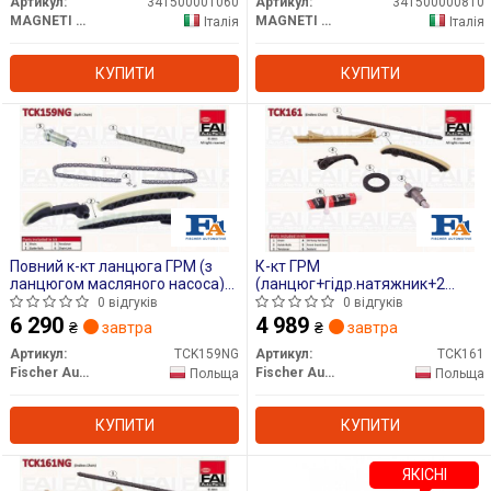
Артикул:
341500001060
Артикул:
341500000810
MAGNETI MARELLI
MAGNETI MARELLI
Італія
Італія
КУПИТИ
КУПИТИ
Повний к-кт ланцюга ГРМ (з
К-кт ГРМ
ланцюгом масляного насоса)
(ланцюг+гідр.натяжник+2
DB A(W169)/B(W245) Cdi
лижі+ сальник+герметік) DB A-
0 відгуків
0 відгуків
class (W169) - A 150
6 290
4 989
₴
завтра
₴
завтра
(169.031,169.331) 04-/B-class
W245 05-11
Артикул:
TCK159NG
Артикул:
TCK161
Fischer Automotive One (FA1)
Fischer Automotive One (FA1)
Польща
Польща
КУПИТИ
КУПИТИ
ЯКІСНІ