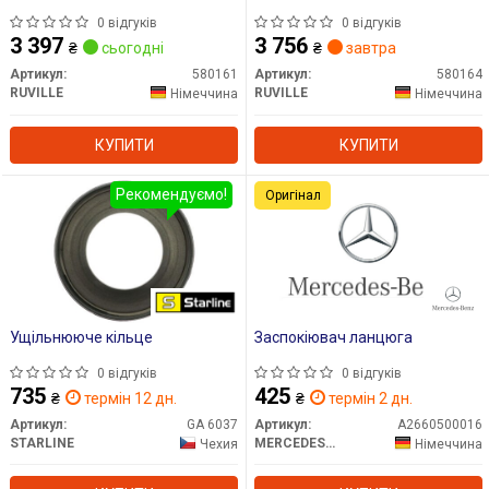
0 відгуків
0 відгуків
3 397
3 756
₴
сьогодні
₴
завтра
Артикул:
580161
Артикул:
580164
RUVILLE
RUVILLE
Німеччина
Німеччина
КУПИТИ
КУПИТИ
Рекомендуємо!
Оригінал
Ущільнююче кільце
Заспокіювач ланцюга
0 відгуків
0 відгуків
735
425
₴
термін 12 дн.
₴
термін 2 дн.
Артикул:
GA 6037
Артикул:
A2660500016
STARLINE
MERCEDES-BENZ
Чехия
Німеччина