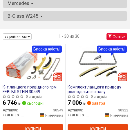
Mercedes
B-Class W245
1 - 30 из 30
за рейтингом
Фільтри
Висока якість!
Висока якість!
К-т ланцюга привідного грм
Комплект ланцюга приводу
FEBI BILSTEIN 30549
розподільного валу
0 відгуків
0 відгуків
6 746
7 006
₴
сьогодні
₴
завтра
Артикул:
30549
Артикул:
30322
FEBI BILSTEIN
FEBI BILSTEIN
Німеччина
Німеччина
КУПИТИ
КУПИТИ