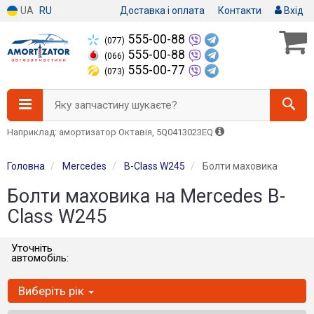
UA
RU
Доставка і оплата
Контакти
Вхід
555-00-88
(077)
555-00-88
(066)
555-00-77
(073)
Яку запчастину шукаєте?
Наприклад: амортизатор Октавія, 5Q0413023EQ
Головна
Mercedes
B-Class W245
Болти маховика
Болти маховика на Mercedes B-
Class W245
Уточніть
автомобіль:
Виберіть рік