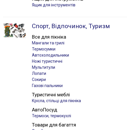
Ящик для інструментів
Спорт, Відпочинок, Туризм
Все для пікніка
Мангали та грилі
Термосумки
Автохолодильники
Ножі туристичні
Мультитули
Лопати
Сокири
Газові пальники
Туристичні меблі
Крісла, стільці для пікніка
АвтоПосуд
Термоси, термокухлі
Товари для багаття