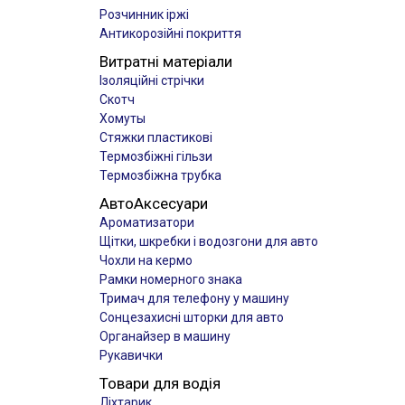
Розчинник іржі
Антикорозійні покриття
Витратні матеріали
Ізоляційні стрічки
Скотч
Хомуты
Стяжки пластикові
Термозбіжні гільзи
Термозбіжна трубка
АвтоАксесуари
Ароматизатори
Щітки, шкребки і водозгони для авто
Чохли на кермо
Рамки номерного знака
Тримач для телефону у машину
Сонцезахисні шторки для авто
Органайзер в машину
Рукавички
Товари для водія
Ліхтарик