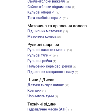
Сайлентблоки важеля
(28)
Сайлентблоки підрамника
(2)
Кульові опори ✓
(10)
Тяга стабілізатора ✓
(51)
Маточина та кріплення колеса
Підшипник маточини
(15)
Маточина колеса
(2)
Рульові шарніри
Рульові наконечники ✓
(15)
Рульові тяги ✓
(14)
Рульова рейка
(4)
Пильовики кермової рейки
(1)
Підшипник карданного валу
(5)
Шини / Диски
Датчик тиску в шинах
(13)
Ковпаки
(1)
Чорнитель гуми
(1)
Технічні рідини
Гідравлічне масло (ATF)
(1)