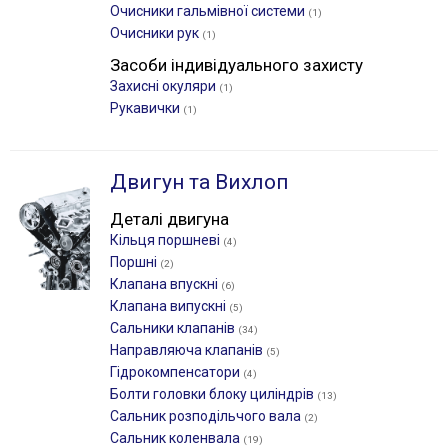
Очисники гальмівної системи
(1)
Очисники рук
(1)
Засоби індивідуального захисту
Захисні окуляри
(1)
Рукавички
(1)
Двигун та Вихлоп
Деталі двигуна
Кільця поршневі
(4)
Поршні
(2)
Клапана впускні
(6)
Клапана випускні
(5)
Сальники клапанів
(34)
Направляюча клапанів
(5)
Гідрокомпенсатори
(4)
Болти головки блоку циліндрів
(13)
Сальник розподільчого вала
(2)
Сальник коленвала
(19)