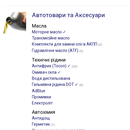
Автотовари та Аксесуари
Масла
Моторне масло ✓
Трансмісійне масло
Комплекти для заміни олії в АКПП
(2)
Гідравлічне масло (ATF)
(2)
Технічні рідини
Антифриз (Тосол) ✓
(22)
Омивач скла ✓
Вода дистильована
Гальмівна рідина DOT ✓
(4)
AdBlue
Промивки
Електроліт
Автохімия
Антидощ
Герметик
(1)