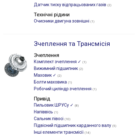
Датчик тиску відпрацьованих газів
(2)
Технічні рідини
Очисники двигуна зовнішні
(1)
Зчеплення та Трансмісія
Зчеплення
Комплект зчеплення ✓
(1)
Вижимний підшипник
(2)
Маховик ✓
(2)
Болти маховика
(1)
Робочий циліндр зчеплення
(1)
Привід
Пильовик ШРУСу ✓
(8)
Напіввісь
(1)
Сальник півосі
(10)
Підвісний підшипник карданного валу
(5)
Інші елементи трансмісії
(14)