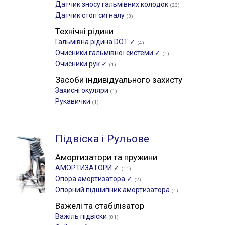
Датчик зносу гальмівних колодок
(23)
Датчик стоп сигналу
(3)
Технічні рідини
Гальмівна рідина DOT ✓
(4)
Очисники гальмівної системи ✓
(1)
Очисники рук ✓
(1)
Засоби індивідуального захисту
Захисні окуляри
(1)
Рукавички
(1)
Підвіска і Рульове
Амортизатори та пружини
АМОРТИЗАТОРИ ✓
(11)
Опора амортизатора ✓
(2)
Опорний підшипник амортизатора
(1)
Важелі та стабілізатор
Важіль підвіски
(81)