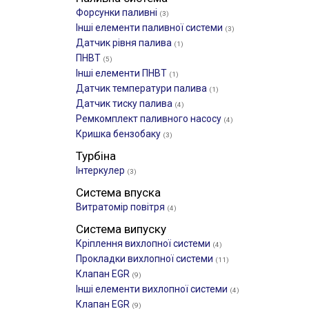
Форсунки паливні
(3)
Інші елементи паливної системи
(3)
Датчик рівня палива
(1)
ПНВТ
(5)
Інші елементи ПНВТ
(1)
Датчик температури палива
(1)
Датчик тиску палива
(4)
Ремкомплект паливного насосу
(4)
Кришка бензобаку
(3)
Турбіна
Інтеркулер
(3)
Система впуска
Витратомір повітря
(4)
Система випуску
Кріплення вихлопної системи
(4)
Прокладки вихлопної системи
(11)
Клапан EGR
(9)
Інші елементи вихлопної системи
(4)
Клапан EGR
(9)