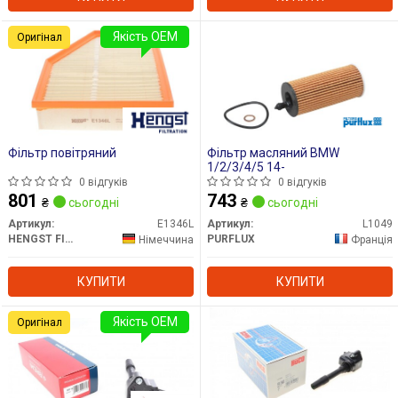
Якість OEM
Оригінал
Фільтр повітряний
Фільтр масляний BMW
1/2/3/4/5 14-
0 відгуків
0 відгуків
801
743
₴
сьогодні
₴
сьогодні
Артикул:
E1346L
Артикул:
L1049
HENGST FILTER
PURFLUX
Німеччина
Франція
КУПИТИ
КУПИТИ
Якість OEM
Оригінал