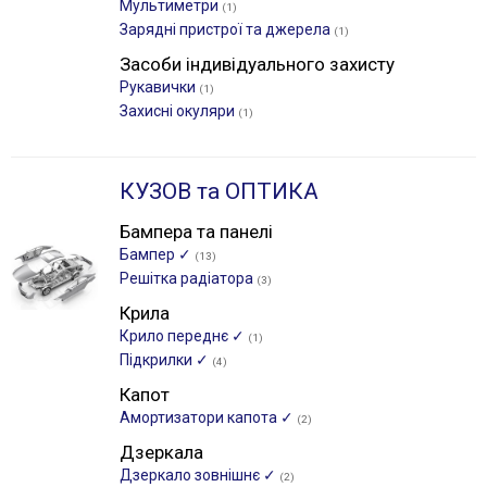
Мультиметри
(1)
Зарядні пристрої та джерела
(1)
Засоби індивідуального захисту
Рукавички
(1)
Захисні окуляри
(1)
КУЗОВ та ОПТИКА
Бампера та панелі
Бампер ✓
(13)
Решітка радіатора
(3)
Крила
Крило переднє ✓
(1)
Підкрилки ✓
(4)
Капот
Амортизатори капота ✓
(2)
Дзеркала
Дзеркало зовнішнє ✓
(2)