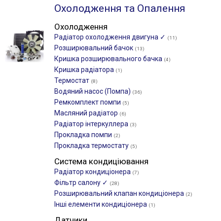
Охолодження та Опалення
Охолодження
Радіатор охолодження двигуна ✓
(11)
Розширювальний бачок
(13)
Кришка розширювального бачка
(4)
Кришка радіатора
(1)
Термостат
(8)
Водяний насос (Помпа)
(36)
Ремкомплект помпи
(5)
Масляний радіатор
(6)
Радіатор інтеркуллера
(3)
Прокладка помпи
(2)
Прокладка термостату
(5)
Система кондиціювання
Радіатор кондиціонера
(7)
Фільтр салону ✓
(28)
Розширювальний клапан кондиціонера
(2)
Інші елементи кондиціонера
(1)
Датчики