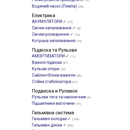
(10)
Водяний насос (Помпа)
(36)
Електрика
АКУМУЛЯТОРИ ✓
(13)
Свічки запалювання ✓
(6)
Свічки розжарення ✓
(13)
Котушка запалювання
(10)
Підвіска та Рульове
АМОРТИЗАТОРИ ✓
(11)
Важелі підвіски
(81)
Кульові опори
(10)
Сайлентблоки важеля
(28)
Стійки стабілізатора
(51)
Подвеска и Рулевое
Рульова тяга та наконечник
(4)
Підшипники маточини
(15)
Гальмівна система
Гальмівні колодки ✓
(134)
Гальмівні диски ✓
(96)