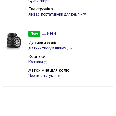
Сухий спирт
Електроніка
Лiхтарі портативний для кемпінгу
Шини
New
Датчики коліс
Датчик тиску в шинах
(13)
Ковпаки
Ковпаки
(1)
Автохімия для коліс
Чорнитель гуми
(1)