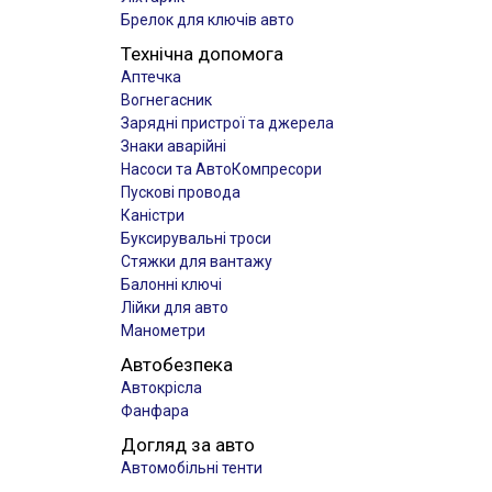
Брелок для ключів авто
Технічна допомога
Аптечка
Вогнегасник
Зарядні пристрої та джерела
Знаки аварійні
Насоси та АвтоКомпресори
Пускові провода
Каністри
Буксирувальні троси
Стяжки для вантажу
Балонні ключі
Лійки для авто
Манометри
Автобезпека
Автокрісла
Фанфара
Догляд за авто
Автомобільні тенти