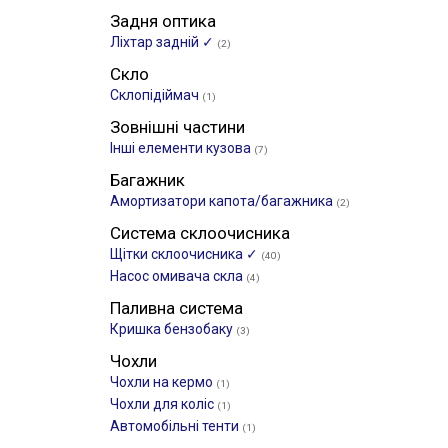
Задня оптика
Ліхтар задній ✓
(2)
Скло
Склопідіймач
(1)
Зовнішні частини
Інші елементи кузова
(7)
Багажник
Амортизатори капота/багажника
(2)
Система склоочисника
Щітки склоочиcника ✓
(40)
Насос омивача скла
(4)
Паливна система
Кришка бензобаку
(3)
Чохли
Чохли на кермо
(1)
Чохли для коліс
(1)
Автомобільні тенти
(1)