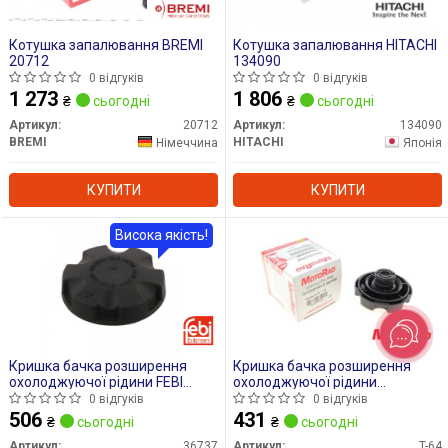
Котушка запалювання BREMI
Котушка запалювання HITACHI
20712
134090
0 відгуків
0 відгуків
1 273
1 806
₴
сьогодні
₴
сьогодні
Артикул:
20712
Артикул:
134090
BREMI
HITACHI
Німеччина
Японія
КУПИТИ
КУПИТИ
Висока якість!
Кришка бачка розширення
Кришка бачка розширення
охолоджуючої рідини FEBI
охолоджуючої рідини
BILSTEIN 36737
MOTORAD T-64
0 відгуків
0 відгуків
506
431
₴
сьогодні
₴
сьогодні
Артикул:
36737
Артикул:
T-64