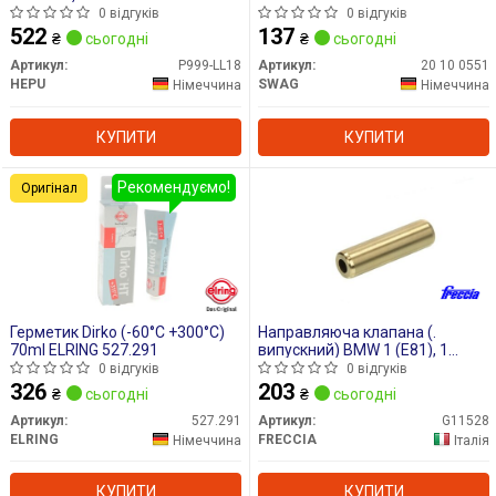
0 відгуків
0 відгуків
522
137
₴
сьогодні
₴
сьогодні
Артикул:
P999-LL18
Артикул:
20 10 0551
HEPU
SWAG
Німеччина
Німеччина
КУПИТИ
КУПИТИ
Рекомендуємо!
Оригінал
Герметик Dirko (-60°C +300°C)
Направляюча клапана (.
70ml ELRING 527.291
випускний) BMW 1 (E81), 1
(E82), 1 (E87), 1 (E88), 1 (F20), 1
0 відгуків
0 відгуків
(F21), 1 (F40), 2 (F22, F87), 2
326
203
₴
сьогодні
₴
сьогодні
(F23), 2 (F45), 2 (G42, G87), 2
GRAN COUPE (F44) 1.5D-3.0DH
Артикул:
527.291
Артикул:
G11528
06.04-
ELRING
FRECCIA
Німеччина
Італія
КУПИТИ
КУПИТИ