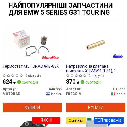
НАЙПОПУЛЯРНІШІ ЗАПЧАСТИНИ
ДЛЯ BMW 5 SERIES G31 TOURING
Термостат MOTORAD 848-88K
Направляюча клапана
(випускний) BMW 1 (E81), 1
(E82), 1 (E87), 1 (E88), 1 (F20), 1
0 відгуків
0 відгуків
(F21), 1 (F40), 2 (F22, F87), 2
624
370
₴
сьогодні
₴
сьогодні
(F23), 2 (F45), 2 (G42, G87), 2
GRAN COUPE (F44) 1.5-3.0H
Артикул:
848-88K
Артикул:
G11563
09.04-
MOTORAD
FRECCIA
Ізраїль
Італія
КУПИТИ
КУПИТИ
ЯКІСНІ
ТОП продажів!
Оригінал