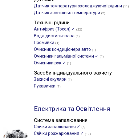
Датчик температури охолоджуючої рідини
(11)
Датчик зовнішньої температури
(2)
Технічні рідини
Антифриз (Тосол) ✓
(22)
Вода дистильована
(1)
Промивки
(1)
Очисник кондиціонера авто
(1)
Очисники гальмівної системи ✓
(1)
Очисники рук ✓
(1)
Засоби індивідуального захисту
Захисні окуляри
(1)
Рукавички
(1)
Електрика та Освітлення
Система запалювання
Свічки запалювання ✓
(6)
Свічки розжарювання ✓
(13)