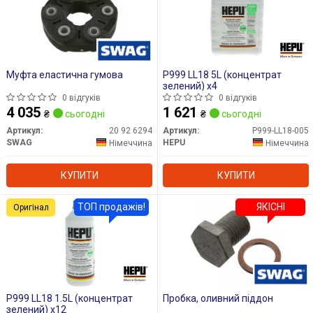
Муфта еластична гумова
P999 LL18 5L (концентрат
зелений) x4
0 відгуків
0 відгуків
4 035
1 621
₴
сьогодні
₴
сьогодні
Артикул:
20 92 6294
Артикул:
P999-LL18-005
SWAG
HEPU
Німеччина
Німеччина
КУПИТИ
КУПИТИ
ТОП продажів!
ЯКІСНІ
Оригінал
P999 LL18 1.5L (концентрат
Пробка, оливний піддон
зелений) x12