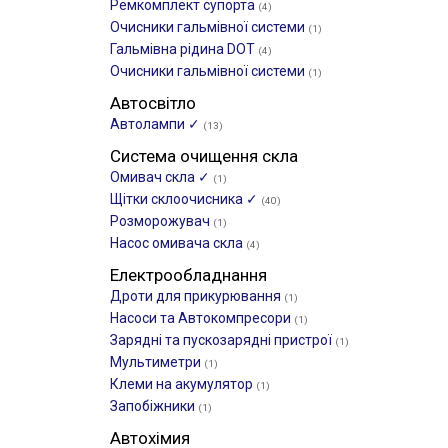
Ремкомплект супорта
(4)
Очисники гальмівної системи
(1)
Гальмівна рідина DOT
(4)
Очисники гальмівної системи
(1)
Автосвітло
Автолампи ✓
(13)
Система очищення скла
Омивач скла ✓
(1)
Щітки склоочиcника ✓
(40)
Розморожувач
(1)
Насос омивача скла
(4)
Електрообладнання
Дроти для прикурювання
(1)
Насоси та Автокомпресори
(1)
Зарядні та пускозарядні пристрої
(1)
Мультиметри
(1)
Клеми на акумулятор
(1)
Запобіжники
(1)
Автохімия