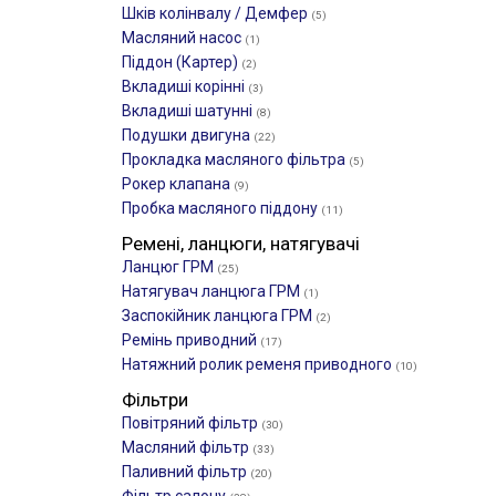
Шків колінвалу / Демфер
(5)
Масляний насос
(1)
Піддон (Картер)
(2)
Вкладиші корінні
(3)
Вкладиші шатунні
(8)
Подушки двигуна
(22)
Прокладка масляного фільтра
(5)
Рокер клапана
(9)
Пробка масляного піддону
(11)
Ремені, ланцюги, натягувачі
Ланцюг ГРМ
(25)
Натягувач ланцюга ГРМ
(1)
Заспокійник ланцюга ГРМ
(2)
Ремінь приводний
(17)
Натяжний ролик ременя приводного
(10)
Фільтри
Повітряний фільтр
(30)
Масляний фільтр
(33)
Паливний фільтр
(20)