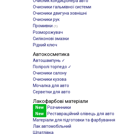
Очисник кондиціонера авто
Очисники гальмівної системи
Очисники двигуна зовнішні
Очисники рук
Промивки
(1)
Розморожувач
Силіконові змазки
Рідкий ключ
Автокосметика
Автошампунь ✓
Поліролі торпедо ✓
Очисники салону
Очисники кузова
Мочалка для авто
Серветки для авто
Лакофарбові матеріали
New
Розчинники
New
Реставраційний олівець для авто
Матеріали для підготовки та фарбування
Лак автомобільний
Шпатлівка