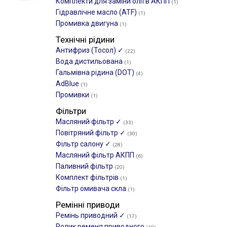
Комплекти для заміни олії в АКПП
(1)
Гідравлічне масло (ATF)
(1)
Промивка двигуна
(1)
Технічні рідини
Антифриз (Тосол) ✓
(22)
Вода дистильована
(1)
Гальмівна рідина (DOT)
(4)
AdBlue
(1)
Промивки
(1)
Фільтри
Масляний фільтр ✓
(33)
Повітряний фільтр ✓
(30)
Фільтр салону ✓
(28)
Масляний фільтр АКПП
(6)
Паливний фільтр
(20)
Комплект фільтрів
(1)
Фільтр омивача скла
(1)
Ремінні приводи
Ремінь приводний ✓
(17)
Ролик ременя приводного