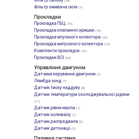
Фільтр салону
(28)
Фільтр омивача скла
(1)
Прокладки
Прокладка ГБЦ
(15)
Прокладка клапанної кришки
(10)
Прокладка впускного колектора
(10)
Прокладка випускного колектора
(13)
Комплекти прокладок
(10)
Прокладки ВСІ
(42)
Управління двигуном
Датчики керування двигуном
(7)
Лямбда зонд
(7)
Датчик тиску наддуву
(8)
Датчик температури охолоджувальної рідини
(11)
Датчик рівня масла
(1)
Датчик колінвалу
(1)
Датчик распредвала
(5)
Датчик детонації
(2)
Паливна система