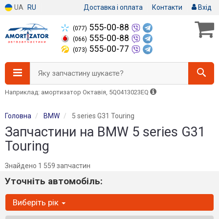
UA
RU
Доставка і оплата
Контакти
Вхід
555-00-88
(077)
555-00-88
(066)
555-00-77
(073)
Яку запчастину шукаєте?
Наприклад: амортизатор Октавія, 5Q0413023EQ
Головна
BMW
5 series G31 Touring
Запчастини на BMW 5 series G31
Touring
Знайдено 1 559 запчастин
Уточніть автомобіль:
Виберіть рік