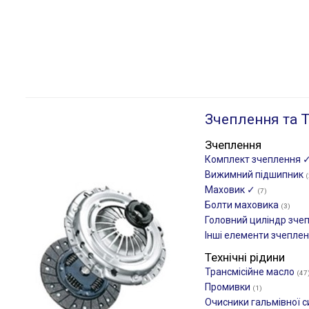
Зчеплення та Т
Зчеплення
Комплект зчеплення 
Вижимний підшипник
(
Маховик ✓
(7)
Болти маховика
(3)
Головний циліндр зче
Інші елементи зчепле
Технічні рідини
Трансмісійне масло
(47
Промивки
(1)
Очисники гальмівної 