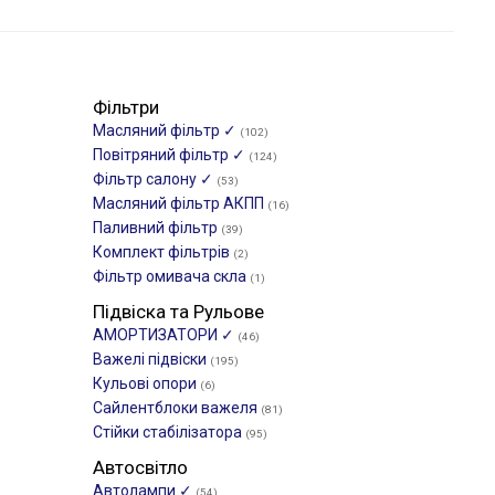
Фільтри
Масляний фільтр ✓
(102)
Повітряний фільтр ✓
(124)
Фільтр салону ✓
(53)
Масляний фільтр АКПП
(16)
Паливний фільтр
(39)
Комплект фільтрів
(2)
Фільтр омивача скла
(1)
Підвіска та Рульове
АМОРТИЗАТОРИ ✓
(46)
Важелі підвіски
(195)
Кульові опори
(6)
Сайлентблоки важеля
(81)
Стійки стабілізатора
(95)
Автосвітло
Автолампи ✓
(54)