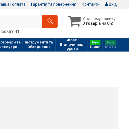
авка і оплата
Гарантія та повернення
Контакти
Вхід
У вашому кошику
0 товарів
на
0 ₴
413023EQ
Спорт,
отовари та
Інструменти та
New
New
Відпочинок,
ксесуари
Обладнання
Шини
МOTO
Туризм