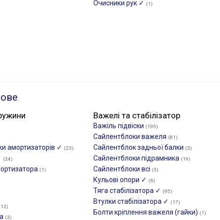
Очисники рук ✓
(1)
ьове
ружини
Важелі та стабілізатор
Важіль підвіски
(195)
Сайлентблоки важеля
(81)
ики амортизаторів ✓
Сайлентблок задньої балки
(23)
(3)
✓
Сайлентблоки підрамника
(24)
(19)
мортизатора
Сайлентблоки всі
(1)
(3)
Кульові опори ✓
(6)
Тяга стабілізатора ✓
(95)
Втулки стабілізатора ✓
(17)
(12)
Болти кріплення важеля (гайки)
(1)
са
(3)