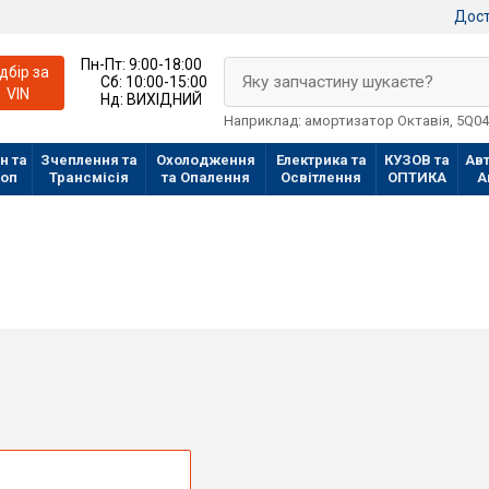
Дост
Пн-Пт:
9:00-18:00
ідбір за
Яку запчастину шукаєте?
Сб:
10:00-15:00
VIN
Нд:
ВИХІДНИЙ
Наприклад: амортизатор Октавія, 5Q0
н та
Зчеплення та
Охолодження
Електрика та
КУЗОВ та
Авт
лоп
Трансмісія
та Опалення
Освітлення
ОПТИКА
А