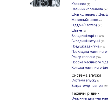
Колінвал
(1)
Сальник коленвала
(35
Шків колінвалу / Дем
Масляний насос
(4)
Піддон (Картер)
(11)
Шатун
(3)
Вкладиші корінні
(49)
Вкладиші шатунні
(30)
Подушки двигуна
(42)
Прокладка масляного
Рокер клапана
(18)
Пробка масляного під
Кришка масляного фі
Система впуска
Система впуску
(9)
Витратомір повітря
(21
Технічні рідини
Очисники двигуна зов