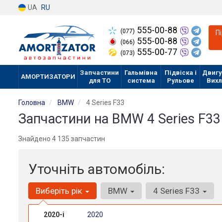
UA
RU
555-00-88
(077)
П
555-00-88
(066)
555-00-77
(073)
Запчастини
Гальмівна
Підвіска і
Двигу
АМОРТИЗАТОРИ
для ТО
система
Рульове
Вих
Головна
BMW
4 Series F33
Запчастини на BMW 4 Series F33
Знайдено 4 135 запчастин
Уточніть автомобіль:
Виберіть рік
BMW
4 Series F33
2020-і
2020