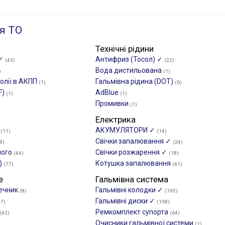
я ТО
Технічні рідини
 ✓
Антифриз (Тосол) ✓
(43)
(22)
Вода дистильована
)
(1)
олії в АКПП
Гальмівна рідина (DOT)
(1)
(6)
F)
AdBlue
(1)
(1)
Промивки
(1)
Електрика
М
АКУМУЛЯТОРИ ✓
(11)
(14)
Свічки запалювання ✓
8)
(24)
ного
Свічки розжарення ✓
(44)
(18)
)
Котушка запалювання
(77)
(41)
е
Гальмівна система
нечник
Гальмівні колодки ✓
(8)
(192)
Гальмівні диски ✓
17)
(158)
Ремкомплект супорта
(42)
(64)
Очисники гальмівної системи
(1)