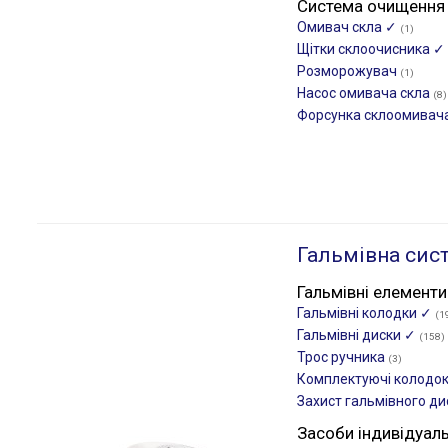
Система очищення
Омивач скла ✓
(1)
Щітки склоочиcника ✓
Розморожувач
(1)
Насос омивача скла
(8)
Форсунка склоомивач
Гальмівна сис
Гальмівні елементи
Гальмівні колодки ✓
(1
Гальмівні диски ✓
(158)
Трос ручника
(3)
Комплектуючі колодо
Захист гальмівного д
Засоби індивідуал