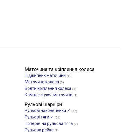
Маточина та кріплення колеса
Підшипник маточини
(42)
Маточина колеса
(3)
Болти кріплення колеса
(3)
Комплектуючі маточини
(1)
Рульові шарніри
Рульові наконечники ✓
(57)
Рульові тяги ✓
(55)
Поперечна рульова тяга
(2)
Рульова рейка
(8)