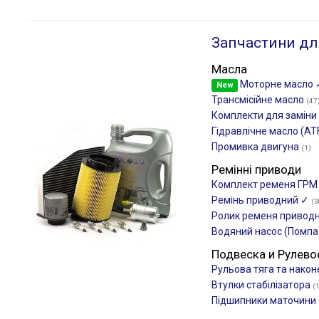
Запчастини дл
Масла
Моторне масло
New
Трансмісійне масло
(47
Комплекти для заміни 
Гідравлічне масло (AT
Промивка двигуна
(1)
Ремінні приводи
Комплект ременя ГР
Ремінь приводний ✓
(3
Ролик ременя привод
Водяний насос (Помпа
Подвеска и Рулево
Рульова тяга та нако
Втулки стабілізатора
(
Підшипники маточини