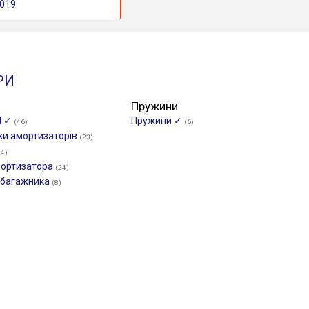
019
РИ
Пружини
И ✓
Пружини ✓
(46)
(6)
ки амортизаторів
(23)
24)
мортизатора
(24)
/багажника
(8)