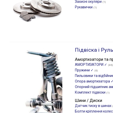
Захисні окуляри
(1)
Рукавички
(1)
Підвіска і Рул
Амортизатори та п
АМОРТИЗАТОРИ ✓
(46)
Пружини ✓
(6)
Пильовики та відбійн
Опора амортизатора 
Опорний підшипник а
Комплект підвіски
(1)
Шини / Диски
Датчик тиску в шинах
Болти кріплення коле