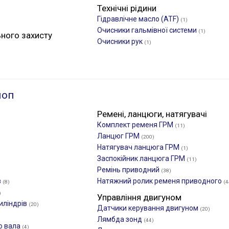
Технічні рідини
Гідравлічне масло (ATF)
(1)
Очисники гальмівної системи
(1)
ьного захисту
Очисники рук
(1)
лоп
Ремені, ланцюги, натягувачі
Комплект ременя ГРМ
(11)
Ланцюг ГРМ
(200)
Натягувач ланцюга ГРМ
(1)
Заспокійник ланцюга ГРМ
(11)
Ремінь приводний
(38)
в
Натяжний ролик ременя приводного
(8)
(4
)
Управління двигуном
иліндрів
(20)
Датчики керування двигуном
(20)
Лямбда зонд
(44)
о вала
(4)