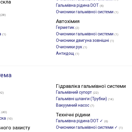
 скла
Гальмівна рідина DOT
(6)
Очисники гальмівної системи
(1)
(28)
Автохімия
Герметик
(2)
а
Очисники гальмівної системи
(1)
(1)
Очисники двигуна зовнішні
(1)
Очисники рук
(1)
Антидощ
(1)
тема
Гідравліка гальмівної системи
Гальмівний супорт
92)
(22)
Гальмівні шланги (Трубки)
(14)
Вакуумний насос
(7)
к
(40)
Технічні рідини
иска
(10)
Гальмівна рідина DOT ✓
(6)
ьного захисту
Очисники гальмівної системи ✓
(1)