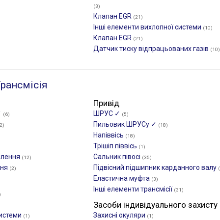
(3)
Клапан EGR
(21)
Інші елементи вихлопної системи
(10)
Клапан EGR
(21)
Датчик тиску відпрацьованих газів
(10)
рансмісія
Привід
✓
ШРУС ✓
(6)
(5)
Пильовик ШРУСу ✓
2)
(18)
Напіввісь
(18)
Трішіп піввісь
(1)
плення
Сальник півосі
(12)
(35)
ння
Підвісний підшипник карданного валу
(2)
Еластична муфта
(3)
Інші елементи трансмісії
(31)
)
Засоби індивідуального захисту
системи
Захисні окуляри
(1)
(1)