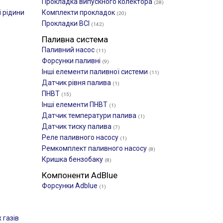
Прокладка випускного колектора
(28)
 рідини
Комплекти прокладок
(20)
Прокладки ВСІ
(142)
Паливна система
Паливний насос
(11)
Форсунки паливні
(9)
Інші елементи паливної системи
(11)
Датчик рівня палива
(1)
ПНВТ
(15)
Інші елементи ПНВТ
(1)
Датчик температури палива
(1)
Датчик тиску палива
(7)
Реле паливного насосу
(1)
Ремкомплект паливного насосу
(8)
Кришка бензобаку
(8)
Компоненти AdBlue
Форсунки Adblue
(1)
 газів