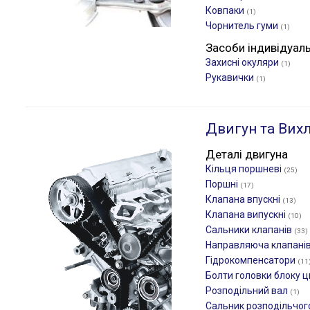
Ковпаки
(1)
Чорнитель гуми
(1)
Засоби індивідуал
Захисні окуляри
(1)
Рукавички
(1)
Двигун та Вих
Деталі двигуна
Кільця поршневі
(25)
Поршні
(17)
Клапана впускні
(13)
Клапана випускні
(10)
Сальники клапанів
(33)
Направляюча клапані
Гідрокомпенсатори
(11
Болти головки блоку ц
Розподільний вал
(1)
Сальник розподільчог