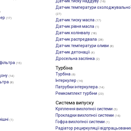
Датчик тиску наддуву
(16)
Датчик температури охолоджувальної
)
(27)
фер
(17)
Датчик тиску масла
(17)
Датчик рівня масла
(1)
Датчик колінвалу
(18)
Датчик распредвала
(28)
Датчик температури оливи
(8)
Датчик детонації
(4)
Дросельна заслінка
(2)
 фільтра
(15)
Турбіна
Турбіна
(6)
дону
(14)
Інтеркулер
(16)
льтра
(8)
Патрубки інтеркулера
(14)
Ремкомплект турбіни
(23)
Система випуску
)
Кріплення вихлопної системи
(5)
Прокладки вихлопної системи
(16)
нішні
(1)
Гофра вихлопної системи
(1)
Радіатор рециркуляції відпрацьованих