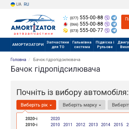
UA
RU
555-00-88
(077)
П
555-00-88
(066)
555-00-77
(073)
Запчастини
Гальмівна
Підвіска і
Двигу
АМОРТИЗАТОРИ
для ТО
система
Рульове
Вих
Головна
Бачок гідропідсилювача
Бачок гідропідсилювача
Почніть із вибору автомобіля:
Виберіть рік
Виберіть марку
Вибері
2020-і
2020
2010-і
2010
2011
2012
2013
2014
2015
2