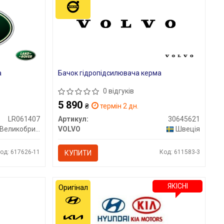
а
Бачок гідропідсилювача керма
0 відгуків
5 890
₴
термін 2 дн.
LR061407
Артикул:
30645621
Великобританія
VOLVO
Швеція
од: 617626-11
Код: 611583-3
КУПИТИ
ЯКІСНІ
Оригінал