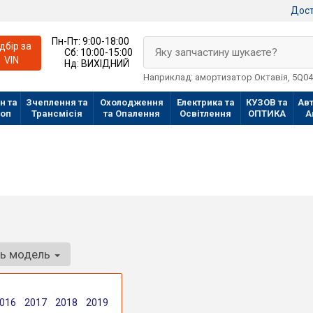
Дост
Пн-Пт:
9:00-18:00
ідбір за
Яку запчастину шукаєте?
Сб:
10:00-15:00
VIN
Нд:
ВИХІДНИЙ
Наприклад: амортизатор Октавія, 5Q0
н та
Зчеплення та
Охолодження
Електрика та
КУЗОВ та
Авт
лоп
Трансмісія
та Опалення
Освітлення
ОПТИКА
А
ть модель
016
2017
2018
2019