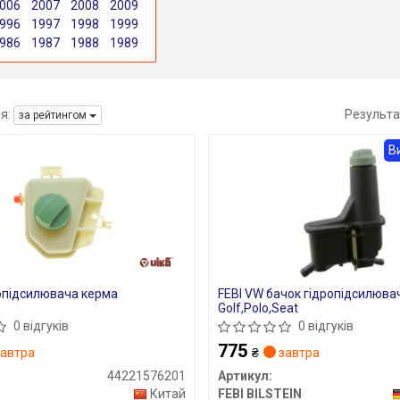
006
2007
2008
2009
996
1997
1998
1999
986
1987
1988
1989
я:
Результа
за рейтингом
В
опідсилювача керма
FEBI VW бачок гідропідсилюва
Golf,Polo,Seat
0 відгуків
0 відгуків
775
автра
₴
завтра
44221576201
Артикул:
Китай
FEBI BILSTEIN