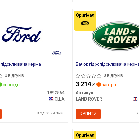
Оригінал
опідсилювача керма
Бачок гідропідсилювача керм
0 відгуків
0 відгуків
3 214
сьогодні
₴
завтра
1892564
Артикул:
США
LAND ROVER
Код: 884978-20
К
КУПИТИ
Оригінал