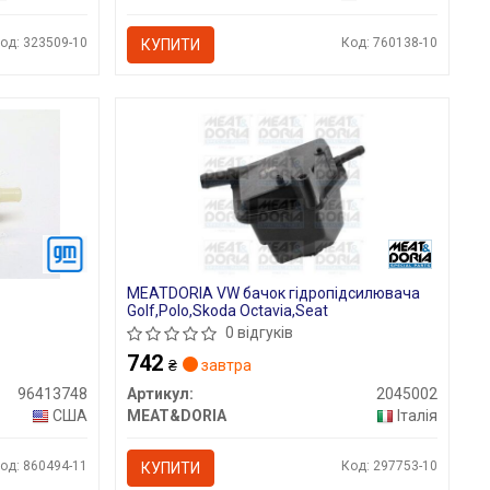
од: 323509-10
Код: 760138-10
КУПИТИ
MEATDORIA VW бачок гідропідсилювача
Golf,Polo,Skoda Octavia,Seat
0 відгуків
742
₴
завтра
96413748
Артикул:
2045002
США
MEAT&DORIA
Італія
од: 860494-11
Код: 297753-10
КУПИТИ