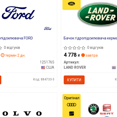
опідсилювача FORD
Бачок гідропідсилювача керм
0 відгуків
0 відгуків
4 778
термін 2 дн.
₴
завтра
1251765
Артикул:
США
LAND ROVER
Код: 884733-3
К
КУПИТИ
Оригінал