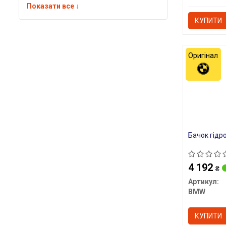
Показати все ↓
КУПИТИ
Оригінал
Бачок гідр
4 192
₴
Артикул:
BMW
КУПИТИ