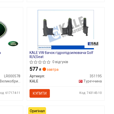
а
KALE VW бачок гідропідсилювача Golf
III,IV,Seat
0 відгуків
577
₴
завтра
LR000578
Артикул:
351195
Великобританія
KALE
Туреччина
од: 617174-11
Код: 743145-10
КУПИТИ
Оригінал