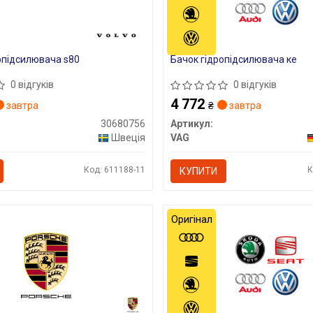
опідсилювача s80
Бачок гідропідсилювача ке
0 відгуків
0 відгуків
4 772
завтра
₴
завтра
30680756
Артикул:
Швеція
VAG
Код: 611188-11
К
КУПИТИ
Оригінал