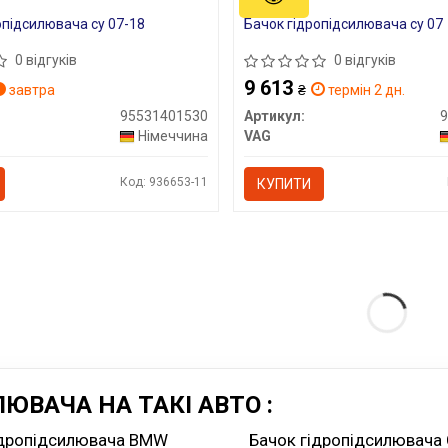
опідсилювача cy 07-18
Бачок гідропідсилювача cy 07
0 відгуків
0 відгуків
9 613
завтра
₴
термін 2 дн.
95531401530
Артикул:
Німеччина
VAG
Код: 936653-11
КУПИТИ
ЮВАЧА НА ТАКІ АВТО :
ідропідсилювача BMW
Бачок гідропідсилювача 