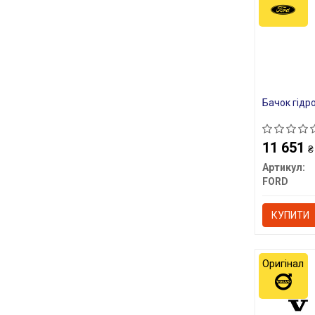
Бачок гідр
11 651
₴
Артикул:
FORD
КУПИТИ
Оригінал