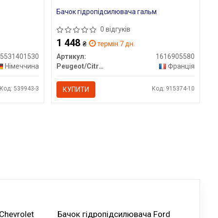
Бачок гідропідсилювача гальм
0 відгуків
1 448
₴
термін 7 дн.
95531401530
Артикул:
1616905580
Німеччина
Peugeot/Citroen
Франція
Код: 539943-3
Код: 915374-10
КУПИТИ
Chevrolet
Бачок гідропідсилювача Ford