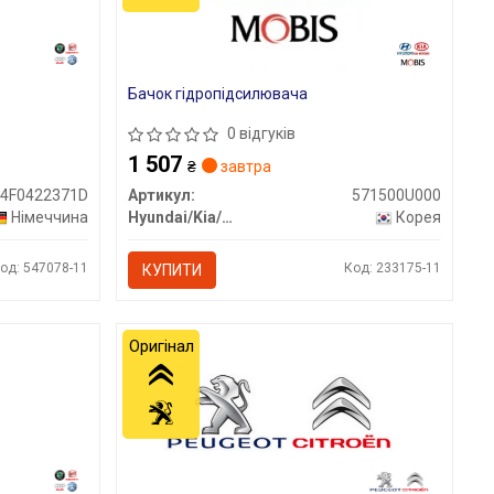
Бачок гідропідсилювача
0 відгуків
1 507
₴
завтра
4F0422371D
Артикул:
571500U000
Німеччина
Hyundai/Kia/Mobis
Корея
од: 547078-11
Код: 233175-11
КУПИТИ
Оригінал