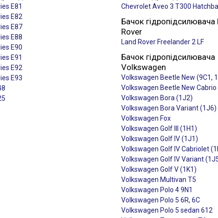
ies E81
Chevrolet Aveo 3 T300 Hatchb
ies E82
Бачок гідропідсилювача
ies E87
Rover
ies E88
Land Rover Freelander 2 LF
ies E90
Бачок гідропідсилювача
ies E91
Volkswagen
ies E92
Volkswagen Beetle New (9C1, 
ies E93
Volkswagen Beetle New Cabrio
48
Volkswagen Bora (1J2)
25
Volkswagen Bora Variant (1J6)
Volkswagen Fox
Volkswagen Golf III (1H1)
Volkswagen Golf IV (1J1)
Volkswagen Golf IV Cabriolet (1
Volkswagen Golf IV Variant (1J
Volkswagen Golf V (1K1)
Volkswagen Multivan T5
Volkswagen Polo 4 9N1
Volkswagen Polo 5 6R, 6C
Volkswagen Polo 5 sedan 612