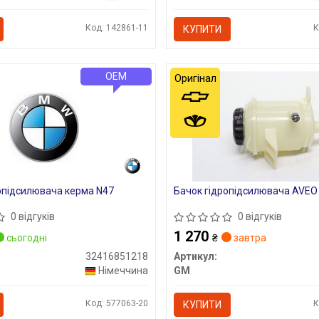
Код: 142861-11
К
КУПИТИ
OEM
Оригінал
опідсилювача керма N47
Бачок гідропідсилювача AVEO
0 відгуків
0 відгуків
1 270
сьогодні
₴
завтра
32416851218
Артикул:
Німеччина
GM
Код: 577063-20
К
КУПИТИ