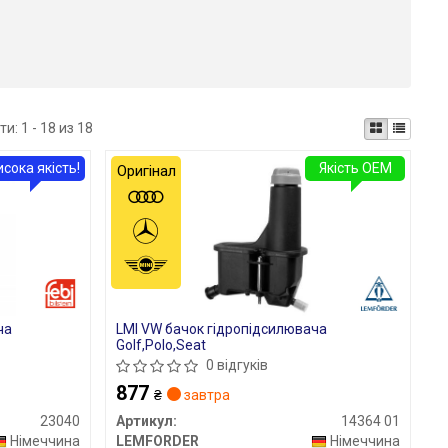
ти:
1 - 18 из 18
исока якість!
Якість OEM
Оригінал
ча
LMI VW бачок гідропідсилювача
Golf,Polo,Seat
0 відгуків
877
₴
завтра
23040
Артикул:
14364 01
Німеччина
LEMFORDER
Німеччина