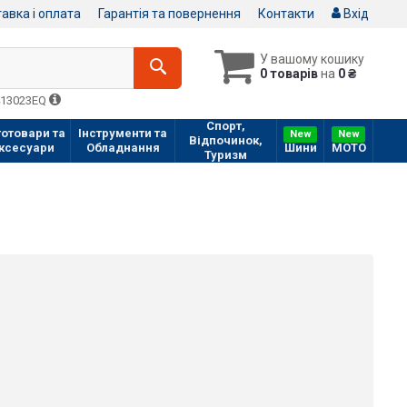
авка і оплата
Гарантія та повернення
Контакти
Вхід
У вашому кошику
0 товарів
на
0 ₴
413023EQ
Спорт,
отовари та
Інструменти та
New
New
Відпочинок,
ксесуари
Обладнання
Шини
МOTO
Туризм