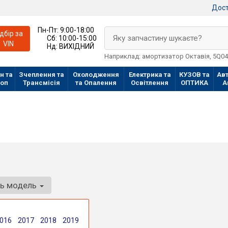
Дост
Пн-Пт:
9:00-18:00
ідбір за
Яку запчастину шукаєте?
Сб:
10:00-15:00
VIN
Нд:
ВИХІДНИЙ
Наприклад: амортизатор Октавія, 5Q0
н та
Зчеплення та
Охолодження
Електрика та
КУЗОВ та
Авт
лоп
Трансмісія
та Опалення
Освітлення
ОПТИКА
А
ть модель
016
2017
2018
2019