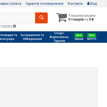
авка і оплата
Гарантія та повернення
Контакти
Вхід
У вашому кошику
0 товарів
на
0 ₴
413023EQ
Спорт,
отовари та
Інструменти та
New
New
Відпочинок,
ксесуари
Обладнання
Шини
МOTO
Туризм