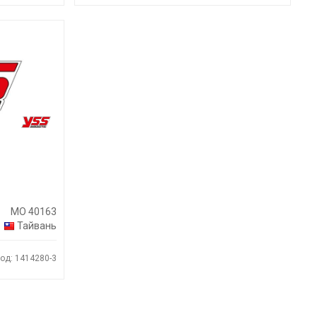
MO 40163
Тайвань
од: 1414280-3