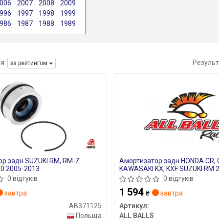
006
2007
2008
2009
996
1997
1998
1999
986
1987
1988
1989
я:
Результ
за рейтингом
р задн SUZUKI RM, RM-Z
Амортизатор задн HONDA CR, 
0 2005-2013
KAWASAKI KX, KXF SUZUKI RM 
2002-2020
0 відгуків
0 відгуків
1 594
завтра
₴
завтра
AB371125
Артикул:
Польща
ALL BALLS