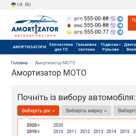
UA
RU
555-00-88
(077)
П
555-00-88
(066)
555-00-77
(073)
Запчастини
Гальмівна
Підвіска і
Двигу
АМОРТИЗАТОРИ
для ТО
система
Рульове
Вих
Головна
Амортизатор МОТО
Амортизатор МОТО
Почніть із вибору автомобіля:
Виберіть рік
Виберіть марку
Вибері
2020-і
2020
2010-і
2010
2011
2012
2013
2014
2015
2