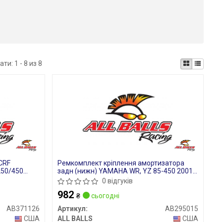
ати:
1 - 8 из 8
CRF
Ремкомплект кріплення амортизатора
250/450
задн (нижн) YAMAHA WR, YZ 85-450 2001-
2018
0 відгуків
982
₴
сьогодні
AB371126
Артикул:
AB295015
США
ALL BALLS
США