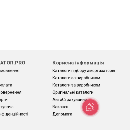
ATOR.PRO
Корисна інформація
амовлення
Каталоги підбору амортизаторів
Каталоги за виробником
оплата
Каталоги за виробником
 повернення
Оригінальні каталоги
ерти
АвтоCтрахування
стувача
Вакансії
нфіденційності
Допомога