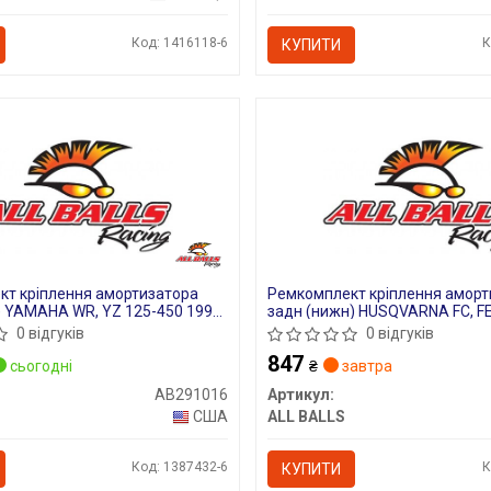
Код: 1416118-6
К
КУПИТИ
т кріплення амортизатора
Ремкомплект кріплення аморт
) YAMAHA WR, YZ 125-450 1998-
задн (нижн) HUSQVARNA FC, FE,
KTM SX, SX-F, XC, XC-F 125-50
0 відгуків
0 відгуків
847
сьогодні
₴
завтра
AB291016
Артикул:
США
ALL BALLS
Код: 1387432-6
К
КУПИТИ