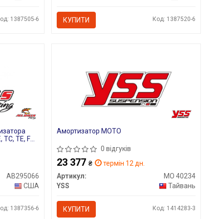
од: 1387505-6
Код: 1387520-6
КУПИТИ
изатора
Амортизатор МОТО
 TC, TE, FX
1 2011-2017
0 відгуків
23 377
₴
термін 12 дн.
AB295066
Артикул:
MO 40234
США
YSS
Тайвань
од: 1387356-6
Код: 1414283-3
КУПИТИ