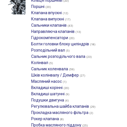
Кільця поршневі
(20)
Поршні
(20)
Клапана впускні
(12)
Клапана випускні
(17)
Сальники клапанів
(43)
Направляюча клапанів
(13)
Гідрокомпенсатори
(20)
Болти головки блоку циліндрів
(18)
Розподільний вал
(5)
Сальник розподільчого вала
(23)
Колінвал
(5)
Сальник коленвала
(59)
Шків колінвалу / Демфер
(27)
Масляний насос
(1)
Вкладиші корінні
(20)
Вкладиші шатунні
(9)
Подушки двигуна
(4)
Регулювальна шайба клапанів
(29)
Прокладка масляного фільтра
(2)
Рокер клапана
(8)
Пробка масляного піддону
(25)