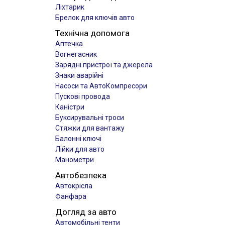
Ліхтарик
Брелок для ключів авто
Технічна допомога
Аптечка
Вогнегасник
Зарядні пристрої та джерела
Знаки аварійні
Насоси та АвтоКомпресори
Пускові провода
Каністри
Буксирувальні троси
Стяжки для вантажу
Балонні ключі
Лійки для авто
Манометри
Автобезпека
Автокрісла
Фанфара
Догляд за авто
Автомобільні тенти