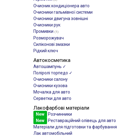
Очисник кондиціонера авто
Очисники гальмівної системи
Очисники двигуна зовнішні
Очисники рук
Промивки
(1)
Розморожувач
Силіконові змазки
Рідкий ключ
Автокосметика
Автошампунь ✓
Поліролі торпедо ✓
Очисники салону
Очисники кузова
Мочалка для авто
Серветки для авто
Лакофарбові матеріали
New
Розчинники
New
Реставраційний олівець для авто
Матеріали для підготовки та фарбування
Лак автомобільний