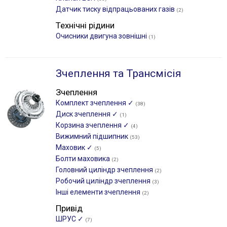
Датчик тиску відпрацьованих газів
(2)
Технічні рідини
Очисники двигуна зовнішні
(1)
Зчеплення та Трансмісія
Зчеплення
Комплект зчеплення ✓
(38)
Диск зчеплення ✓
(1)
Корзина зчеплення ✓
(4)
Вижимний підшипник
(53)
Маховик ✓
(5)
Болти маховика
(2)
Головний циліндр зчеплення
(2)
Робочий циліндр зчеплення
(3)
Інші елементи зчеплення
(2)
Привід
ШРУС ✓
(7)