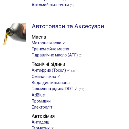
Автомобільні тенти
(1)
Автотовари та Аксесуари
Масла
Моторне масло ✓
Трансмісійне масло
Гідравлічне масло (ATF)
(5)
Технічні рідини
Антифриз (Тосол) ✓
(3)
Омивач скла ✓
Вода дистильована
Гальмівна рідина DOT ✓
(12)
AdBlue
Промивки
Електроліт
Автохімия
Антидощ
Герметик
(4)