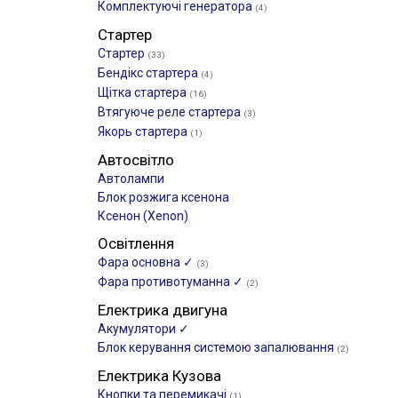
Комплектуючі генератора
(4)
Стартер
Стартер
(33)
Бендікс стартера
(4)
Щітка стартера
(16)
Втягуюче реле стартера
(3)
Якорь стартера
(1)
Автосвітло
Автолампи
Блок розжига ксенона
Ксенон (Xenon)
Освітлення
Фара основна ✓
(3)
Фара противотуманна ✓
(2)
Електрика двигуна
Акумулятори ✓
Блок керування системою запалювання
(2)
Електрика Кузова
Кнопки та перемикачі
(1)