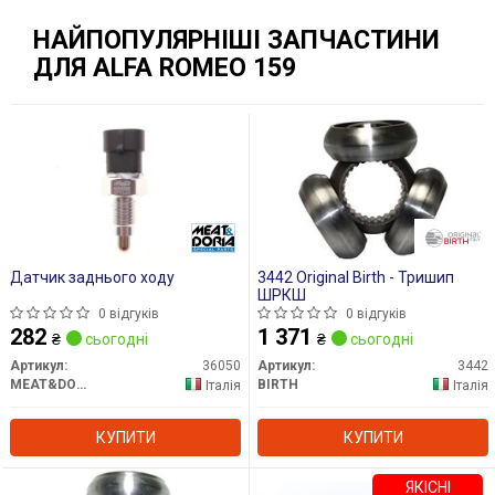
НАЙПОПУЛЯРНІШІ ЗАПЧАСТИНИ
ДЛЯ ALFA ROMEO 159
Датчик заднього ходу
3442 Original Birth - Тришип
ШРКШ
0 відгуків
0 відгуків
282
1 371
₴
сьогодні
₴
сьогодні
Артикул:
36050
Артикул:
3442
MEAT&DORIA
BIRTH
Італія
Італія
КУПИТИ
КУПИТИ
ЯКІСНІ