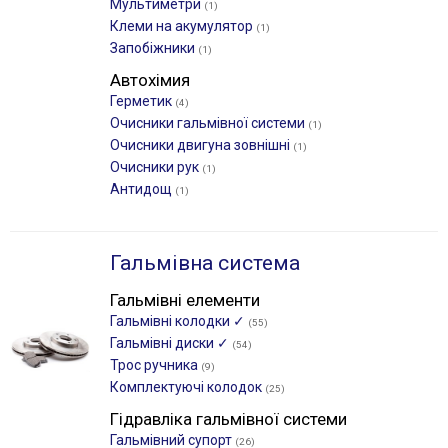
Мультиметри
(1)
Клеми на акумулятор
(1)
Запобіжники
(1)
Автохімия
Герметик
(4)
Очисники гальмівної системи
(1)
Очисники двигуна зовнішні
(1)
Очисники рук
(1)
Антидощ
(1)
Гальмівна система
Гальмівні елементи
Гальмівні колодки ✓
(55)
Гальмівні диски ✓
(54)
Трос ручника
(9)
Комплектуючі колодок
(25)
Гідравліка гальмівної системи
Гальмівний супорт
(26)