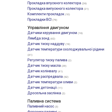
Прокладка впускного колектора
(26)
Прокладка випускного колектора
(21)
Комплекти прокладок
(10)
Прокладки ВСІ
(79)
Управління двигуном
Датчики керування двигуном
(16)
Лямбда зонд
(42)
Датчик тиску наддуву
(19)
Датчик температури охолоджувальної рідини
(41)
Регулятор тиску палива
(2)
Датчик тиску масла
(29)
Датчик колінвалу
(41)
Датчик распредвала
(62)
Датчик температури оливи
(2)
Датчик детонації
(11)
Дросельна заслінка
(2)
Паливна система
Паливний насос
(3)
Форсунки паливні