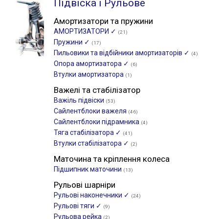
Підвіска і Рульове
Амортизатори та пружини
АМОРТИЗАТОРИ ✓
(21)
Пружини ✓
(17)
Пильовики та відбійники амортизаторів ✓
(4)
Опора амортизатора ✓
(6)
Втулки амортизатора
(1)
Важелі та стабілізатор
Важіль підвіски
(53)
Сайлентблоки важеля
(46)
Сайлентблоки підрамника
(4)
Тяга стабілізатора ✓
(41)
Втулки стабілізатора ✓
(2)
Маточина та кріплення колеса
Підшипник маточини
(13)
Рульові шарніри
Рульові наконечники ✓
(24)
Рульові тяги ✓
(9)
Рульова рейка
(2)