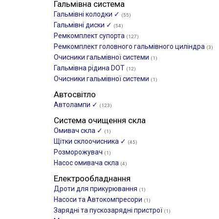
Гальмівна система
Гальмівні колодки ✓
(55)
Гальмівні диски ✓
(54)
Ремкомплект супорта
(127)
Ремкомплект головного гальмівного циліндра
(3)
Очисники гальмівної системи
(1)
Гальмівна рідина DOT
(12)
Очисники гальмівної системи
(1)
Автосвітло
Автолампи ✓
(123)
Система очищення скла
Омивач скла ✓
(1)
Щітки склоочиcника ✓
(45)
Розморожувач
(1)
Насос омивача скла
(4)
Електрообладнання
Дроти для прикурювання
(1)
Насоси та Автокомпресори
(1)
Зарядні та пускозарядні пристрої
(1)