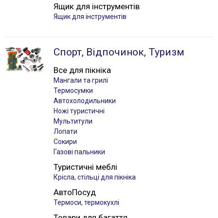
Ящик для інструментів
Ящик для інструментів
Спорт, Відпочинок, Туризм
Все для пікніка
Мангали та грилі
Термосумки
Автохолодильники
Ножі туристичні
Мультитули
Лопати
Сокири
Газові пальники
Туристичні меблі
Крісла, стільці для пікніка
АвтоПосуд
Термоси, термокухлі
Товари для багаття