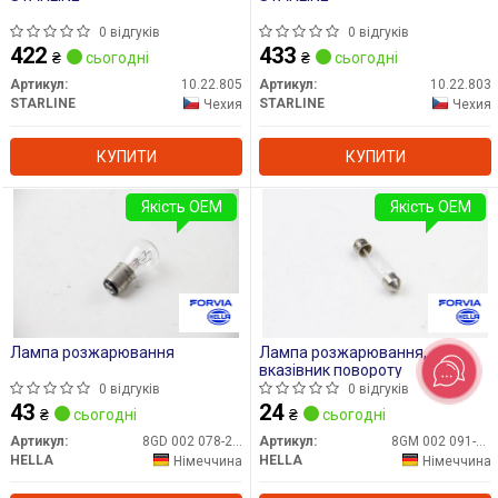
0 відгуків
0 відгуків
422
433
₴
сьогодні
₴
сьогодні
Артикул:
10.22.805
Артикул:
10.22.803
STARLINE
STARLINE
Чехия
Чехия
КУПИТИ
КУПИТИ
Якість OEM
Якість OEM
Лампа розжарювання
Лампа розжарювання,
вказівник повороту
0 відгуків
0 відгуків
43
24
₴
сьогодні
₴
сьогодні
Артикул:
8GD 002 078-221
Артикул:
8GM 002 091-131
HELLA
HELLA
Німеччина
Німеччина