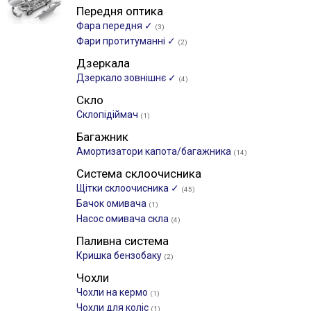
Передня оптика
Фара передня ✓
(3)
Фари протитуманні ✓
(2)
Дзеркала
Дзеркало зовнішнє ✓
(4)
Скло
Склопідіймач
(1)
Багажник
Амортизатори капота/багажника
(14)
Система склоочисника
Щітки склоочиcника ✓
(45)
Бачок омивача
(1)
Насос омивача скла
(4)
Паливна система
Кришка бензобаку
(2)
Чохли
Чохли на кермо
(1)
Чохли для коліс
(1)