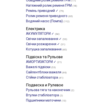
Обвідний ролик ременя ГРМ
(17)
Натяжний ролик ременя ГРМ
(18)
Ремінь приводний ✓
(79)
Ролик ременя приводного
(63)
Водяний насос (Помпа)
(112)
Електрика
АКУМУЛЯТОРИ ✓
(64)
Свічки запалювання ✓
(53)
Свічки розжарення ✓
(51)
Котушка запалювання
(40)
Підвіска та Рульове
АМОРТИЗАТОРИ ✓
(21)
Важелі підвіски
(53)
Сайлентблоки важеля
(46)
Стійки стабілізатора
(41)
Подвеска и Рулевое
Рульова тяга та наконечник
(2)
Втулки стабілізатора
(2)
Підшипники маточини
(13)