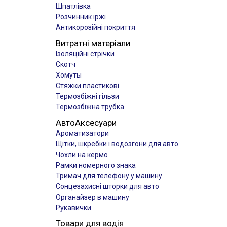
Шпатлівка
Розчинник іржі
Антикорозійні покриття
Витратні матеріали
Ізоляційні стрічки
Скотч
Хомуты
Стяжки пластикові
Термозбіжні гільзи
Термозбіжна трубка
АвтоАксесуари
Ароматизатори
Щітки, шкребки і водозгони для авто
Чохли на кермо
Рамки номерного знака
Тримач для телефону у машину
Сонцезахисні шторки для авто
Органайзер в машину
Рукавички
Товари для водія