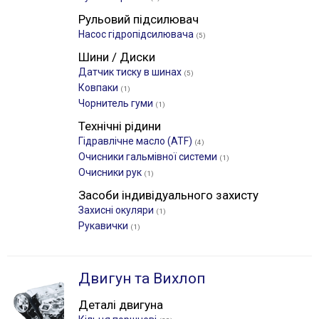
Рульовий підсилювач
Насос гідропідсилювача
(5)
Шини / Диски
Датчик тиску в шинах
(5)
Ковпаки
(1)
Чорнитель гуми
(1)
Технічні рідини
Гідравлічне масло (ATF)
(4)
Очисники гальмівної системи
(1)
Очисники рук
(1)
Засоби індивідуального захисту
Захисні окуляри
(1)
Рукавички
(1)
Двигун та Вихлоп
Деталі двигуна