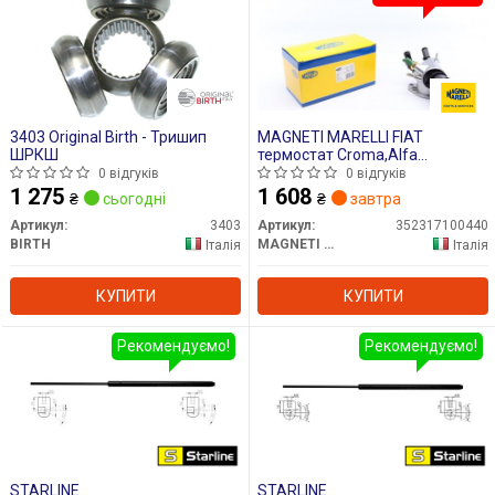
3403 Original Birth - Тришип
MAGNETI MARELLI FIAT
ШРКШ
термостат Croma,Alfa
Romeo,Opel Vectra C,Suzuki
0 відгуків
0 відгуків
1.9DTI
1 275
1 608
₴
сьогодні
₴
завтра
Артикул:
3403
Артикул:
352317100440
BIRTH
MAGNETI MARELLI
Італія
Італія
КУПИТИ
КУПИТИ
Рекомендуємо!
Рекомендуємо!
STARLINE
STARLINE