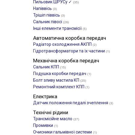
Пильовик ШРУСу ✓
(35)
Напіввісь
(3)
Трішіп піввісь
(3)
Сальник півосі
(26)
Інші елементи трансмісії
(5)
Автоматична коробка передач
Радіатор охолодження АКПП
(2)
Гідротрансформатори та їх частини
(1)
Механічна коробка передач
Сальник КПП
(15)
Подушка коробки передач
(1)
Болт зливу мастила КП
(25)
Ремонтний комплект КПП
(1)
Електрика
Датчик положення педалі зчеплення
(3)
Технічні рідини
Трансмісійне масло
(27)
Промивки
(1)
Очисники гальмівної системи
(1)