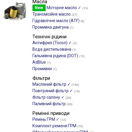
Масла
New
Моторне масло ✓
(13)
Трансмісійне масло
(27)
Гідравлічне масло (ATF)
(4)
Промивка двигуна
(1)
Технічні рідини
Антифриз (Тосол) ✓
(3)
Вода дистильована
(1)
Гальмівна рідина (DOT)
(12)
AdBlue
(1)
Промивки
(1)
Фільтри
Масляний фільтр ✓
(162)
Повітряний фільтр ✓
(16)
Фільтр салону ✓
(26)
Паливний фільтр
(36)
Ремінні приводи
Ремінь ГРМ ✓
(12)
Комплект ременя ГРМ
(79)