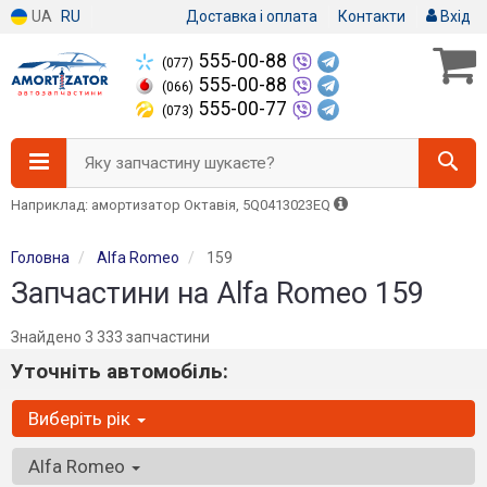
UA
RU
Доставка і оплата
Контакти
Вхід
555-00-88
(077)
555-00-88
(066)
555-00-77
(073)
Яку запчастину шукаєте?
Наприклад: амортизатор Октавія, 5Q0413023EQ
Головна
Alfa Romeo
159
Запчастини на Alfa Romeo 159
Знайдено 3 333 запчастини
Уточніть автомобіль:
Виберіть рік
Alfa Romeo