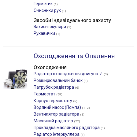
Герметик
(4)
Очисники рук
(1)
Засоби індивідуального захисту
Захисні окуляри
(1)
Рукавички
(1)
Охолодження та Опалення
Охолодження
Радіатор охолодження двигуна ✓
(3)
Розширювальний бачок
(8)
Патрубок радіатора
(6)
Термостат
(59)
Корпус термостату
(5)
Водяний насос (Помпа)
(112)
Вентилятор радіатора
(1)
Масляний радіатор
(22)
Прокладка масляного радіатора
(1)
Радіатор інтеркуллера
(1)